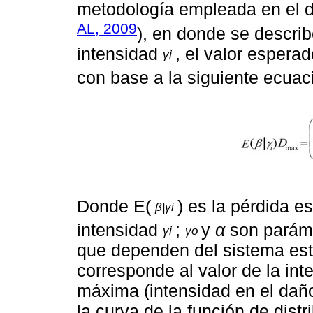
metodología empleada en el
AL, 2009
), en donde se descri
intensidad
, el valor esper
γi
con base a la siguiente ecuac
Donde E(
) es la pérdida e
β|γi
intensidad
;
y
α
son paráme
γi
γo
que dependen del sistema est
corresponde al valor de la int
máxima (intensidad en el dañ
la curva de la función de distr