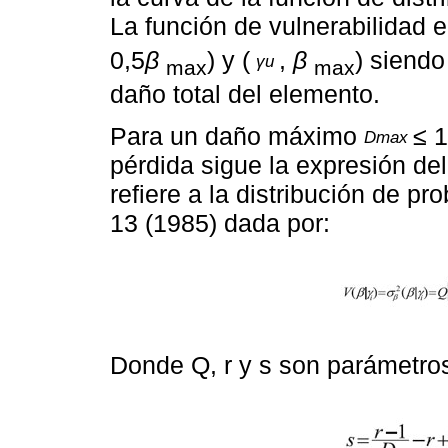
La función de vulnerabilidad e
0,5
β
) y (
,
β
) siend
γu
max
max
daño total del elemento.
Para un daño máximo
≤ 1
Dmax
pérdida sigue la expresión 
refiere a la distribución de p
13 (1985) dada por:
Donde Q, r y s son parámetro