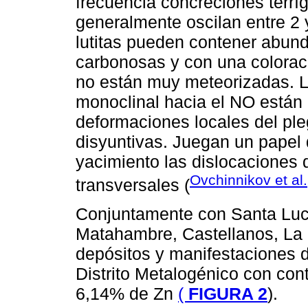
frecuencia concreciones terrí
generalmente oscilan entre 2 
lutitas pueden contener abun
carbonosas y con una colorac
no están muy meteorizadas. 
monoclinal hacia el NO está
deformaciones locales del ple
disyuntivas. Juegan un papel 
yacimiento las dislocaciones d
Ovchinnikov et al
transversales (
Conjuntamente con Santa Lucí
Matahambre, Castellanos, La
depósitos y manifestaciones 
Distrito Metalogénico con co
6,14% de Zn
(
FIGURA 2
).