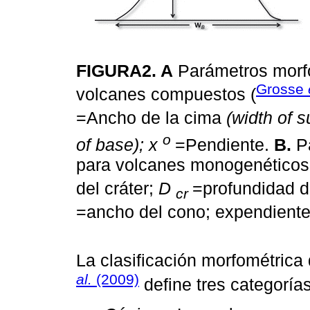
FIGURA2. A
Parámetros morfo
Grosse
volcanes compuestos (
=Ancho de la cima
(width of 
o
of base); x
=Pendiente.
B.
Pa
para volcanes monogenético
del cráter;
D
=profundidad d
cr
=ancho del cono; expendient
La clasificación morfométric
al.
(2009)
define tres categorías