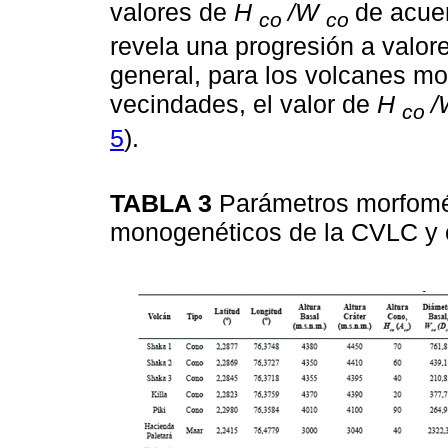
valores de
H
/W
de acuer
co
co
revela una progresión a valo
general, para los volcanes m
vecindades, el valor de
H
/
co
5
).
TABLA 3
Parámetros morfomét
monogenéticos de la CVLC y 