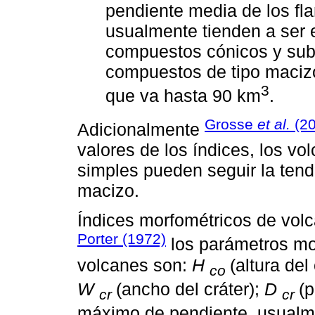
pendiente media de los flan
usualmente tienden a ser e
compuestos cónicos y sub-
compuestos de tipo maciz
3
que va hasta 90 km
.
Grosse
et al.
(20
Adicionalmente
valores de los índices, los v
simples pueden seguir la ten
macizo.
Índices morfométricos de vol
Porter (1972)
los parámetros mor
volcanes son:
H
(altura del
co
W
(ancho del cráter);
D
(p
cr
cr
máximo de pendiente, usualmen