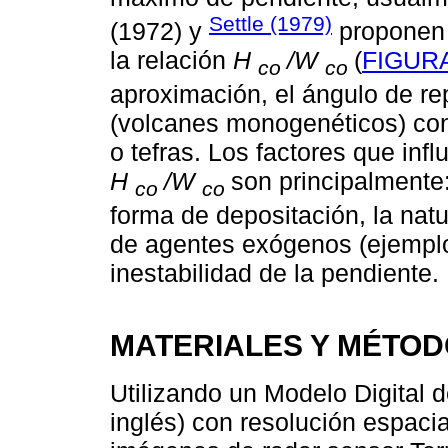
Settle (1979)
(1972) y
proponen 
la relación
H
/W
(
FIGURA
co
co
aproximación, el ángulo de re
(volcanes monogenéticos) cons
o tefras. Los factores que inf
H
/W
son principalmente:
co
co
forma de depositación, la natu
de agentes exógenos (ejemplo:
inestabilidad de la pendiente.
MATERIALES Y MÉTO
Utilizando un Modelo Digital 
inglés) con resolución espacia