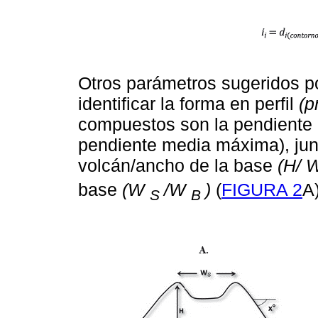
Otros parámetros sugeridos po
identificar la forma en perfil
(p
compuestos son la pendiente (
pendiente media máxima), junt
volcán/ancho de la base
(H/ 
base
(W
/W
)
(
FIGURA 2
A)
S
B