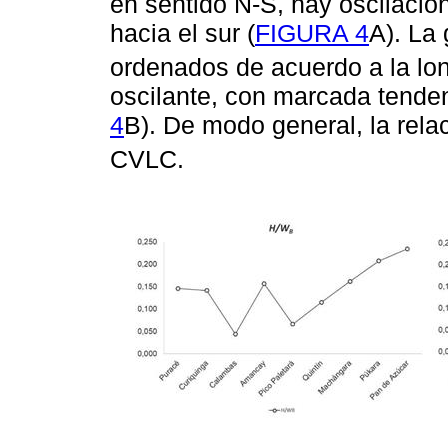
en sentido N-S, hay oscilación
hacia el sur (
FIGURA 4
A). La
ordenados de acuerdo a la lon
oscilante, con marcada tenden
4
B). De modo general, la rela
CVLC.