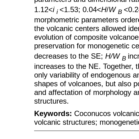
1.12<
i
<1.53; 0.04<
H
/
W
<0.2
i
B
morphometric parameters ordered
the volcanic centers allowed iden
evolution of composite volcanoes
preservation for monogenetic c
decreases to the SE;
H/W
inc
B
increases to the NE. Together, 
only variability of endogenous 
shapes of volcanoes, but also po
and affectation of morphology a
structures.
Keywords:
Coconucos volcanic
volcanic structures; monogenet