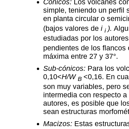
Cónicos:
Los volcanes com
simple, teniendo un perfi
en planta circular o semic
(bajos valores de
i
).
Algun
i
estudiadas por los autore
pendientes de los flancos 
máxima entre 27 y 37°.
Sub-cónicos:
Para los vol
0,10<
H/W
<0,16. En cua
B
son muy variables, pero s
intermedia con respecto a
autores, es posible que l
sean estructuras morfomét
Macizos:
Estas estructura