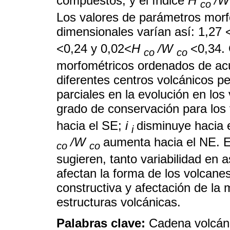
compuestos, y el índice
H
/W
co
Los valores de parámetros morfo
dimensionales varían así: 1,27 
<0,24 y 0,02<
H
/W
<0,34. 
co
co
morfométricos ordenados de acue
diferentes centros volcánicos pe
parciales en la evolución en lo
grado de conservación para lo
hacia el SE;
i
disminuye hacia 
i
/W
aumenta hacia el NE. E
co
co
sugieren, tanto variabilidad e
afectan la forma de los volcanes
constructiva y afectación de la 
estructuras volcánicas.
Palabras clave:
Cadena volcán