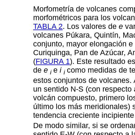
Morfometría de volcanes com
morfométricos para los volca
TABLA 2
. Los valores de
e
var
volcanes Púkara, Quintín, M
conjunto, mayor elongación e 
Curiquinga, Pan de Azúcar, A
(
FIGURA 1
). Este resultado 
de
e
e
i
como medidas de te
i
i
estos conjuntos de volcanes. A
un sentido N-S (con respecto 
volcán compuesto, primero lo
último los más meridionales) 
tendencia creciente incipient
De modo similar, si se ordena
sentido E-W (con respecto a 