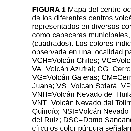
FIGURA 1
Mapa del centro-oc
de los diferentes centros volc
representados en diversos co
como cabeceras municipales, 
(cuadrados). Los colores indic
observada en una localidad par
VCH=Volcán Chiles; VC=Vol
VA=Volcán Azufral; CG=Cerro 
VG=Volcán Galeras; CM=Cerr
Juana; VS=Volcán Sotará; V
VNH=Volcán Nevado del Huil
VNT=Volcán Nevado del Tolim
Quindío; NSI=Volcán Nevado
del Ruiz; DSC=Domo Sancanc
círculos color púrpura señalan