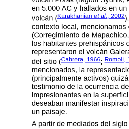
en 5.000 AC y hallados en un s
Karakhanian
et al.,
2002
volcán (
)
contexto local, mencionamos e
(Corregimiento de Mapachico, 
los habitantes prehispánicos d
representaron el volcán Gale
Cabrera, 1966
Romoli, 
del sitio (
;
mencionados, la representació
(principalmente activos) quizá
testimonio de la ocurrencia d
impresionantes en la superfici
deseaban manifestar inspirac
un paisaje.
A partir de mediados del siglo