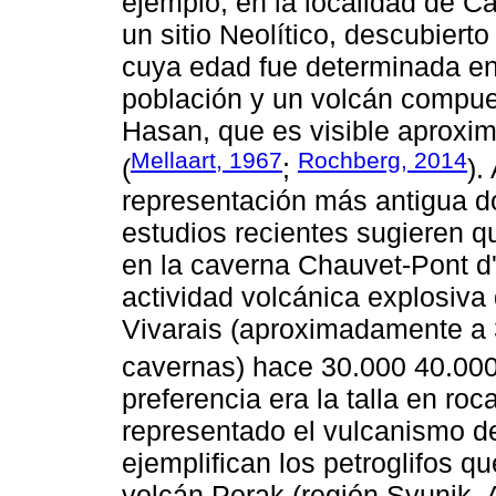
ejemplo, en la localidad de C
un sitio Neolítico, descubiert
cuya edad fue determinada en
población y un volcán compues
Hasan, que es visible aproxi
Mellaart, 1967
Rochberg, 2014
(
;
).
representación más antigua d
estudios recientes sugieren q
en la caverna Chauvet-Pont d'
actividad volcánica explosiva 
Vivarais (aproximadamente a 
cavernas) hace 30.000 40.000
preferencia era la talla en roc
representado el vulcanismo d
ejemplifican los petroglifos q
volcán Porak (región Syunik,