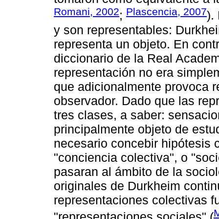
Romani, 2002
Plascencia, 2007
;
).
y son representables: Durkhei
representa un objeto. En contra
diccionario de la Real Acade
representación no era simplem
que adicionalmente provoca re
observador. Dado que las repr
tres clases, a saber: sensaci
principalmente objeto de estudi
necesario concebir hipótesis 
"conciencia colectiva", o "so
pasaran al ámbito de la soci
originales de Durkheim contin
representaciones colectivas f
M
"representaciones sociales" (