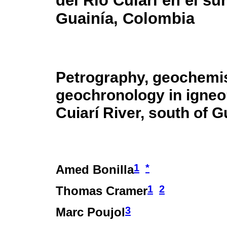
del Río Cuiarí en el s
Guainía, Colombia
Petrography, geochemis
geochronology in igne
Cuiarí River, south of 
1
*
Amed Bonilla
1
2
Thomas Cramer
3
Marc Poujol