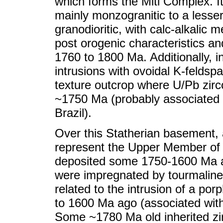
which forms the Miti Complex. I
mainly monzogranitic to a lesse
granodioritic, with calc-alkalic 
post orogenic characteristics an
1760 to 1800 Ma. Additionally, in
intrusions with ovoidal K-feldsp
texture outcrop where U/Pb zirco
~1750 Ma (probably associated to
Brazil).
Over this Statherian basement,
represent the Upper Member of 
deposited some 1750-1600 Ma a
were impregnated by tourmaline
related to the intrusion of a por
to 1600 Ma ago (associated with 
Some ~1780 Ma old inherited zir