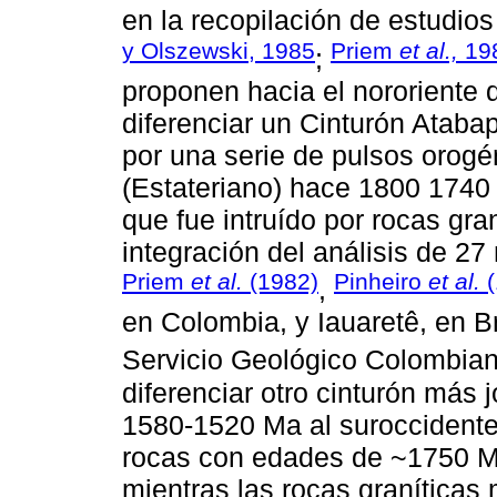
en la recopilación de estudios
y Olszewski, 1985
Priem
et al.,
19
;
proponen hacia el nororiente
diferenciar un Cinturón Ataba
por una serie de pulsos orogé
(Estateriano) hace 1800 1740
que fue intruído por rocas gr
integración del análisis de 2
Priem
et al.
(1982)
Pinheiro
et al.
(
,
en Colombia, y Iauaretê, en Br
Servicio Geológico Colombian
diferenciar otro cinturón más
1580-1520 Ma al suroccidente
rocas con edades de ~1750 
mientras las rocas granítica