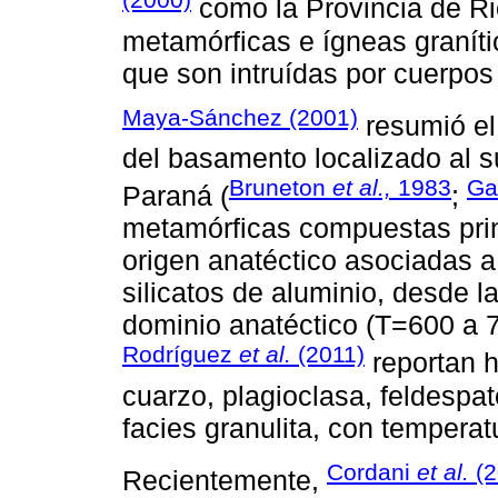
como la Provincia de Ri
metamórficas e ígneas granít
que son intruídas por cuerpos 
Maya-Sánchez (2001)
resumió el
del basamento localizado al su
Bruneton
et al.,
1983
Ga
Paraná (
;
metamórficas compuestas prin
origen anatéctico asociadas a
silicatos de aluminio, desde la
dominio anatéctico (T=600 a 
Rodríguez
et al.
(2011)
reportan h
cuarzo, plagioclasa, feldespato
facies granulita, con tempera
Cordani
et al.
(2
Recientemente,