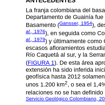
ANTECEDENTES
La franja colombiana del bas
Departamento de Guainía fue
Gansser, 1954
Basamento (
), d
al.,
1976
), en seguida como Co
al.,
1979
) y últimamente como 
escasos afloramientos estudiad
Río Caquetá al sur, y la Serra
(
FIGURA 1
). De esta área ap
extensión ha sido inferida ini
geofísica hasta 2012 solament
2
unos 1.200 km
, o sea el 1,4
relaciones no se han definido 
Servicio Geológico Colombiano, 2