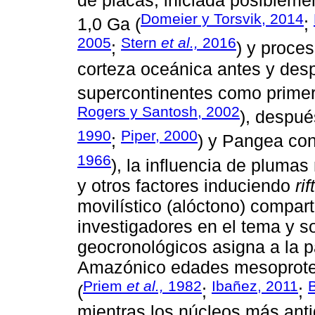
Domeier y Torsvik, 2014
1,0 Ga (
;
2005
Stern
et al.,
2016
;
) y proce
corteza oceánica antes y des
supercontinentes como prime
Rogers y Santosh, 2002
), despué
1990
Piper, 2000
;
) y Pangea con
1966
), la influencia de plumas
y otros factores induciendo
rif
movilístico (alóctono) compart
investigadores en el tema y 
geocronológicos asigna a la p
Amazónico edades mesoproter
Priem
et al.,
1982
Ibañez, 2011
(
;
;
mientras los núcleos más ant