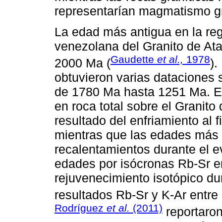
representarían magmatismo gra
La edad más antigua en la reg
venezolana del Granito de At
Gaudette
et al.,
1978
2000 Ma (
)
obtuvieron varias dataciones 
de 1780 Ma hasta 1251 Ma. El
en roca total sobre el Granito
resultado del enfriamiento al 
mientras que las edades más 
recalentamientos durante el
edades por isócronas Rb-Sr e
rejuvenecimiento isotópico du
resultados Rb-Sr y K-Ar entr
Rodríguez
et al.
(2011)
reportaron 