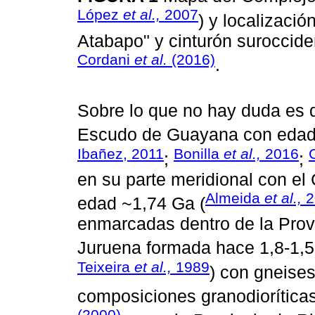
López
et al.,
2007
) y localizació
Atabapo" y cinturón suroccide
Cordani
et al.
(2016)
.
Sobre lo que no hay duda es q
Escudo de Guayana con edad
Ibañez, 2011
Bonilla
et al.,
2016
;
;
en su parte meridional con el
Almeida
et al.,
2
edad ~1,74 Ga (
enmarcadas dentro de la Prov
Juruena formada hace 1,8-1,5
Teixeira
et al.,
1989
) con gneises
composiciones granodioríticas
(2000)