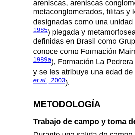
areniscas, areniscas conglome
metaconglomerados, filitas y l
designadas como una unidad a
1985
) plegada y metamorfosea
definidas en Brasil como Grup
conoce como Formación Maim
1989a
), Formación La Pedrera 
y se les atribuye una edad de
et al.,
2003
).
METODOLOGÍA
Trabajo de campo y toma d
Durante una salida de campo 