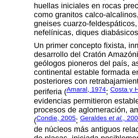
huellas iniciales en rocas pr
como granitos calco-alcalinos
gneises cuarzo-feldespáticos,
nefelínicas, diques diabásicos
Un primer concepto fixista, in
desarrollo del Cratón Amazónic
geólogos pioneros del país, 
continental estable formada e
posteriores con retrabajamien
Amaral, 1974
Costa y 
periferia (
;
evidencias permitieron establ
procesos de aglomeración, a
Condie, 2005
Geraldes
et al.,
200
(
;
de núcleos más antiguos rela
de placas, iniciada posiblem