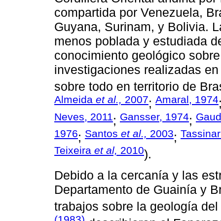
compartida por Venezuela, Bra
Guyana, Surinam, y Bolivia. 
menos poblada y estudiada del
conocimiento geológico sobre 
investigaciones realizadas en
sobre todo en territorio de Br
Almeida
et al.,
2007
Amaral, 1974
;
Neves, 2011
Gansser, 1974
Gaud
;
;
1976
Santos
et al.,
2003
Tassina
;
;
Teixeira
et al,
2010
).
Debido a la cercanía y las est
Departamento de Guainía y B
trabajos sobre la geología del
(1983)