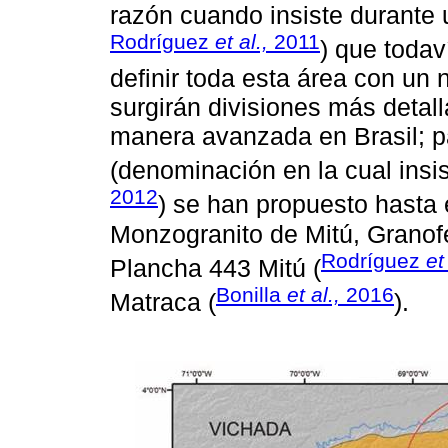
razón cuando insiste durante 
Rodríguez
et al.,
2011
) que toda
definir toda esta área con un
surgirán divisiones más detal
manera avanzada en Brasil; p
(denominación en la cual insi
2012
) se han propuesto hasta
Monzogranito de Mitú, Granofe
Rodríguez
et
Plancha 443 Mitú (
Bonilla
et al.,
2016
Matraca (
).