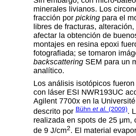
minerales livianos. Los circo
fracción por
picking
para el mo
libres de fracturas, alteració
afectar la obtención de bueno
montajes en resina epoxi fuero
fotografiada; se tomaron imág
backscattering
SEM para un me
analítico.
Los análisis isotópicos fuero
con láser ESI NWR193UC aco
Agilent 7700x en la Universit
Bühn
et al.
(2009)
descrito por
. 
realizada en spots de 25 μm, 
2
de 9 J/cm
. El material evapo