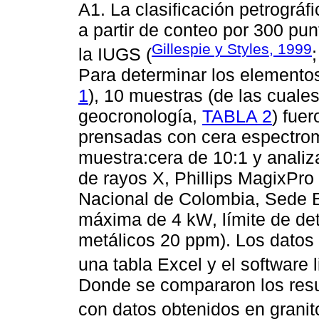
A1. La clasificación petrográ
a partir de conteo por 300 p
Gillespie y Styles, 1999
la IUGS (
Para determinar los elemento
1
), 10 muestras (de las cuale
geocronología,
TABLA 2
) fue
prensadas con cera espectrom
muestra:cera de 10:1 y analiz
de rayos X, Phillips MagixPro
Nacional de Colombia, Sede B
máxima de 4 kW, límite de de
metálicos 20 ppm). Los datos
una tabla Excel y el software 
Donde se compararon los resu
con datos obtenidos en grani