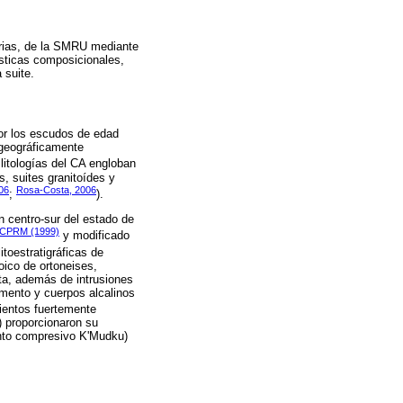
marias, de la SMRU mediante
ísticas composicionales,
 suite.
por los escudos de edad
, geográficamente
 litologías del CA engloban
, suites granitoídes y
06
Rosa-Costa, 2006
;
).
n centro-sur del estado de
CPRM (1999)
y modificado
toestratigráficas de
ico de ortoneises,
ta, además de intrusiones
imento y cuerpos alcalinos
ientos fuertemente
 proporcionaron su
vento compresivo K'Mudku)