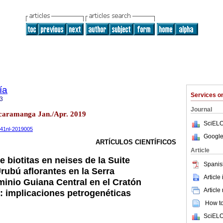
ía
Services 
3
Journal
Bucaramanga Jan./Apr. 2019
SciELO
.v41nl-2019005
Google
ARTÍCULOS CIENTÍFICOS
Article
 biotitas en neises de la Suite
Spanis
rubú aflorantes en la Serra
Article
inio Guiana Central en el Cratón
Article
: implicaciones petrogenéticas
How to 
SciELO