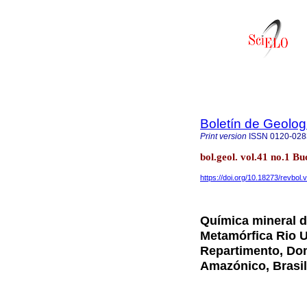
Boletín de Geolog
Print version
ISSN
0120-028
bol.geol. vol.41 no.1 
https://doi.org/10.18273/revbol
Química mineral de
Metamórfica Rio U
Repartimento, Dom
Amazónico, Brasil