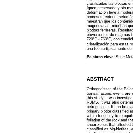
clasificadas las biotitas 
ígneo preservado y sin mayo
deformación leve a moderad
procesos tectono-metamórf
muestran que los contenido
magnesianas, mientras que
biotitas ferríreras. Resul
provenientes de magmas tip
720°C - 760°C, con condic
cristalización para estas 
una fuente típicamente de 
Palabras clave:
Suite Met
ABSTRACT
Orthogneisses of the Pale
transamazonic event, are w
this study, it was investig
RUMS. It was also determin
petrogenesis. It can be cla
primary biotite classified 
with a tendency to re-equil
foliation of the rock and 
shear zones that affected 
classified as Mg-biotites, 