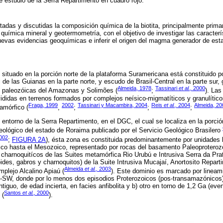
estudio de la Serra Repartimento en cuadro rojo.
tadas y discutidas la composición química de la biotita, principalmente pri
e química mineral y geotermometría, con el objetivo de investigar las caracter
uevas evidencias geoquímicas e inferir el origen del magma generador de esta
situado en la porción norte de la plataforma Suramericana está constituido 
 de las Guianas en la parte norte, y escudo de Brasil-Central en la parte sur
Almeida, 1978
Tassinari
et al.,
2000
 paleozóicas del Amazonas y Solimões (
;
). Las
didas en terrenos formados por complejos neísico-migmatíticos y granulíticos
Fraga, 1999
2002
Tassinari y Macambira, 2004
Reis
et al.,
2004
Almeida, 20
amórfico (
,
;
;
;
 entorno de la Serra Repartimento, en el DGC, el cual se localiza en la porció
ológico del estado de Roraima publicado por el Servicio Geológico Brasilero
002
;
FIGURA 2A
), ésta zona es constituida predominantemente por unidades li
ico hasta el Mesozoico, representado por rocas del basamento Paleoproterozo
charnoquitícos de las Suites metamórfica Rio Urubú e Intrusiva Serra da Pra
ides, gabros y charnoquitos) de la Suite Intrusiva Mucajaí, Anortosito Repart
Almeida
et al.,
2003
plejo Alcalino Apiaú (
). Este dominio es marcado por lineam
E-SW, donde por lo menos dos episodios Proterozoicos (pos-transamazónicos)
ntiguo, de edad incierta, en facies anfibolita y b) otro en torno de 1,2 Ga (e
Santos
et al.,
2000
 (
).