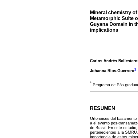
Mineral chemistry of
Metamorphic Suite o
Guyana Domain in th
implications
Carlos Andrés Ballester
1
Johanna Ríos-Guerrero
1
Programa de Pós-graduaç
RESUMEN
Ortoneises del basamento 
a el evento pos-transamaz
de Brasil. En este estudio,
pertenecientes a la SMRU. 
importancia de estos miner