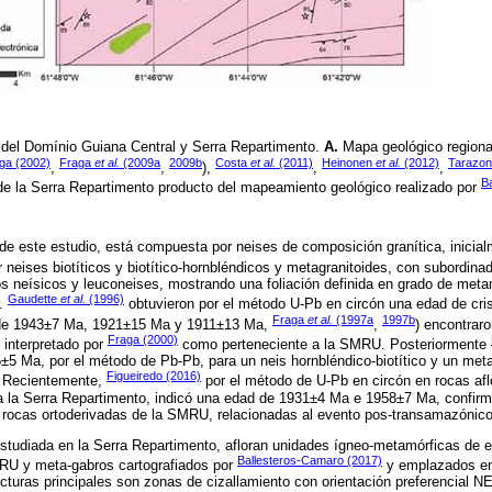
ia del Domínio Guiana Central y Serra Repartimento.
A.
Mapa geológico regiona
ga (2002)
Fraga
et al.
(2009a
2009b
Costa
et al.
(2011)
Heinonen
et al.
(2012)
Tarazon
,
,
),
,
,
B
e la Serra Repartimento producto del mapeamiento geológico realizado por
de este estudio, está compuesta por neises de composición granítica, inicia
 neises biotíticos y biotítico-hornbléndicos y metagranitoides, con subordina
os neísicos y leuconeises, mostrando una foliación definida en grado de met
Gaudette
et al.
(1996)
).
obtuvieron por el método U-Pb en circón una edad de crist
Fraga
et al.
(1997a
1997b
s de 1943±7 Ma, 1921±15 Ma y 1911±13 Ma,
,
) encontrar
Fraga (2000)
 interpretado por
como perteneciente a la SMRU. Posteriormente
 Ma, por el método de Pb-Pb, para un neis hornbléndico-biotítico y un meta
Figueiredo (2016)
e. Recientemente,
por el método de U-Pb en circón en rocas afl
 la Serra Repartimento, indicó una edad de 1931±4 Ma e 1958±7 Ma, confirma
s rocas ortoderivadas de la SMRU, relacionadas al evento pos-transamazónico
estudiada en la Serra Repartimento, afloran unidades ígneo-metamórficas de 
Ballesteros-Camaro (2017)
RU y meta-gabros cartografiados por
y emplazados en 
ructuras principales son zonas de cizallamiento con orientación preferencial