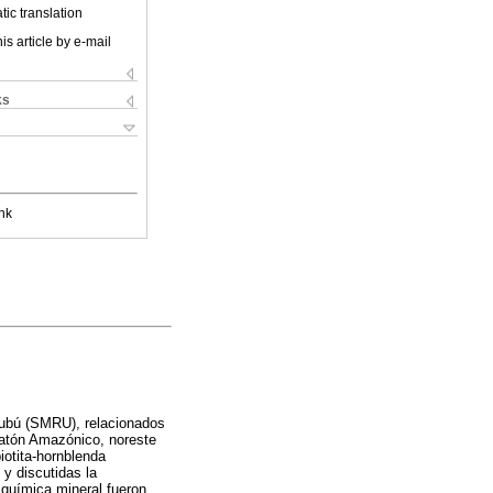
ic translation
is article by e-mail
ks
nk
rubú (SMRU), relacionados
ratón Amazónico, noreste
iotita-hornblenda
y discutidas la
 química mineral fueron