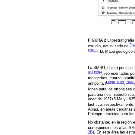
FIGURA 2
Litoestratigraf
Fra
estudio, actualizado de
(2015)
.
B.
Mapa geológico d
La SMRU, objeto principal 
al.
(1994)
, representadas por
mangeritas, cuarzo-jotunit
Fraga, 1999
2002
anfibolita (
,
ígneo para los ortoneise
para una neis hipersténico,
edad de 1937±5 Ma y 1935±5
biotítico, respectivament
Apiaú, en áreas cercanas a
Paleoproterozoica para la
No obstante, en la región 
correspondientes a las SM
2B
). En esta área las est