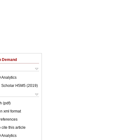
on Demand
 Analytics
 Scholar H5M5 (
2019
)
h (pdf)
 in xml format
 references
cite this article
 Analytics