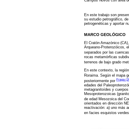
Campos Novos con área de 
En este trabajo son presen
su estudio petrográfico, d
petrogenéticas y aportar n
MARCO GEOLÓGICO
El Cratón Amazónico (CA), 
Arqueano-Proterozóicos, el
separados por las cuencas
rocas metamórficas subdivi
terrenos de bajo grado met
En este contexto, la región
Roraima. Según el mapa ge
Fraga (2
posteriormente por
edades del Paleoproterozó
metagranitoídes y cuerpos 
Mesoproterozoicas (granito
de edad Mesozoica del Com
orientados en dirección N
reactivación: a) uno más a
en facies esquistos verdes