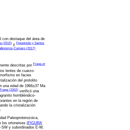
l con destaque del área de
a (2015)
Figueiredo y Santos
y
allesteros-Camaro (2017)
.
Fraga
et
lmente descritas por
dos lentes de cuarzo-
amorfismo en facies
alización del protolito
on una edad de 1966±37 Ma
Fraga (2002)
verificó una
granito hornbléndico-
orantes en la región de
ndo la cristalización
.
edad Paleoproterozoica,
los ortoneises (
FIGURA
 NE-SW y subordinados E-W,