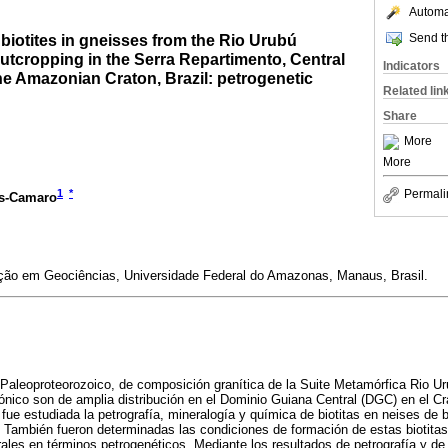
Automat
Send th
 biotites in gneisses from the Rio Urubú
utcropping in the Serra Repartimento, Central
Indicators
e Amazonian Craton, Brazil: petrogenetic
Related lin
Share
More
More
Permali
1
*
os-Camaro
ão em Geociências, Universidade Federal do Amazonas, Manaus, Brasil.
Paleoproteorozoico, de composición granítica de la Suite Metamórfica Rio U
ónico son de amplia distribución en el Dominio Guiana Central (DGC) en el C
 fue estudiada la petrografía, mineralogía y química de biotitas en neises de b
También fueron determinadas las condiciones de formación de estas biotitas 
ales en términos petrogenéticos. Mediante los resultados de petrografía y de