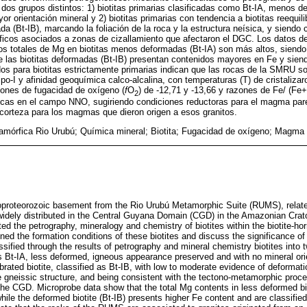
en dos grupos distintos: 1) biotitas primarias clasificadas como Bt-IA, menos 
r orientación mineral y 2) biotitas primarias con tendencia a biotitas reequil
a (Bt-IB), marcando la foliación de la roca y la estructura neísica, y siendo 
icos asociados a zonas de cizallamiento que afectaron el DGC. Los datos de
s totales de Mg en biotitas menos deformadas (Bt-IA) son más altos, siendo 
 las biotitas deformadas (Bt-IB) presentan contenidos mayores en Fe y sien
tados para biotitas estrictamente primarias indican que las rocas de la SMRU s
o-I y afinidad geoquímica calco-alcalina, con temperaturas (T) de cristalizaro
iones de fugacidad de oxígeno (
f
O
) de -12,71 y -13,66 y razones de Fe/ (Fe
2
rocas en el campo NNO, sugiriendo condiciones reductoras para el magma par
corteza para los magmas que dieron origen a esos granitos.
amórfica Rio Urubú; Química mineral; Biotita; Fugacidad de oxígeno; Magma 
oproteorozoic basement from the Rio Urubú Metamorphic Suite (RUMS), relate
idely distributed in the Central Guyana Domain (CGD) in the Amazonian Craton
ated the petrography, mineralogy and chemistry of biotites within the biotite-h
ed the formation conditions of these biotites and discuss the significance of
ssified through the results of petrography and mineral chemistry biotites into t
as Bt-IA, less deformed, igneous appearance preserved and with no mineral orie
ibrated biotite, classified as Bt-IB, with low to moderate evidence of deforma
the gneissic structure, and being consistent with the tectono-metamorphic pro
the CGD. Microprobe data show that the total Mg contents in less deformed biot
while the deformed biotite (Bt-IB) presents higher Fe content and are classified