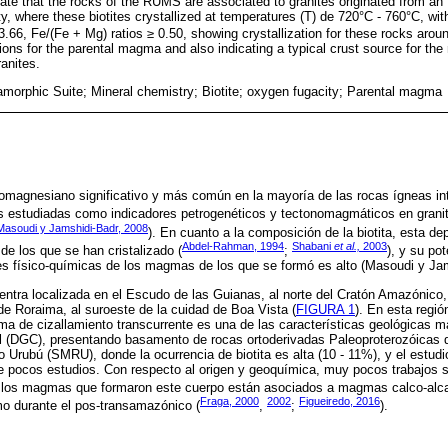
dicate that the rocks of the RUMS are associated to granites originated from a
ty, where these biotites crystallized at temperatures (T) de 720°C - 760°C, wit
3.66, Fe/(Fe + Mg) ratios ≥ 0.50, showing crystallization for these rocks arou
ions for the parental magma and also indicating a typical crust source for th
ranites.
morphic Suite; Mineral chemistry; Biotite; oxygen fugacity; Parental magma
erromagnesiano significativo y más común en la mayoría de las rocas ígneas in
s estudiadas como indicadores petrogenéticos y tectonomagmáticos en granit
Masoudi y Jamshidi-Badr, 2008
). En cuanto a la composición de la biotita, esta d
Abdel-Rahman, 1994
Shabani
et al.,
2003
e los que se han cristalizado (
;
), y su pot
es físico-químicas de los magmas de los que se formó es alto (Masoudi y Jam
entra localizada en el Escudo de las Guianas, al norte del Cratón Amazónico
 de Roraima, al suroeste de la cuidad de Boa Vista (
FIGURA 1
). En esta regió
ma de cizallamiento transcurrente es una de las características geológicas 
l (DGC), presentando basamento de rocas ortoderivadas Paleoproterozóicas 
o Urubú (SMRU), donde la ocurrencia de biotita es alta (10 - 11%), y el estudi
e pocos estudios. Con respecto al origen y geoquímica, muy pocos trabajos s
 los magmas que formaron este cuerpo están asociados a magmas calco-alcali
Fraga, 2000
2002
Figueiredo, 2016
o durante el pos-transamazónico (
,
;
).