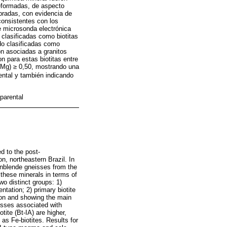
deformadas, de aspecto
ibradas, con evidencia de
consistentes con los
 microsonda electrónica
clasificadas como biotitas
do clasificadas como
on asociadas a granitos
n para estas biotitas entre
+Mg) ≥ 0,50, mostrando una
ental y también indicando
parental
d to the post-
, northeastern Brazil. In
ornblende gneisses from the
 these minerals in terms of
wo distinct groups: 1)
ntation; 2) primary biotite
tion and showing the main
cesses associated with
ite (Bt-IA) are higher,
 as Fe-biotites. Results for