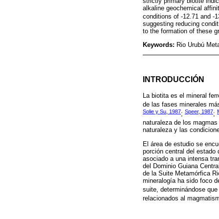
strictly primary biotite in
alkaline geochemical affini
conditions of -12.71 and -1
suggesting reducing condit
to the formation of these g
Keywords:
Rio Urubú Meta
INTRODUCCIÓN
La biotita es el mineral f
de las fases minerales má
Solie y Su, 1987
Speer, 1987
;
;
naturaleza de los magmas d
naturaleza y las condicion
El área de estudio se encu
porción central del estado
asociado a una intensa tra
del Dominio Guiana Centra
de la Suite Metamórfica Ri
mineralogía ha sido foco d
suite, determinándose que
relacionados al magmatism