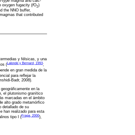
n I-type magma and calc-
h oxygen fugacity (
f
O
)
2
nd the NNO buffer,
e magmas that contributed
termedias y félsicas, y una
Lalonde y Bernard, 1993
os (
;
epende en gran medida de la
encial para reflejar la
shidi-Badr, 2008).
, geográficamente en la
n, el plutonismo granítico
más marcadas en el ámbito
de alto grado metamórfico
o detallado de su
e han realizado para esta
Fraga, 2000
nos tipo I (
),