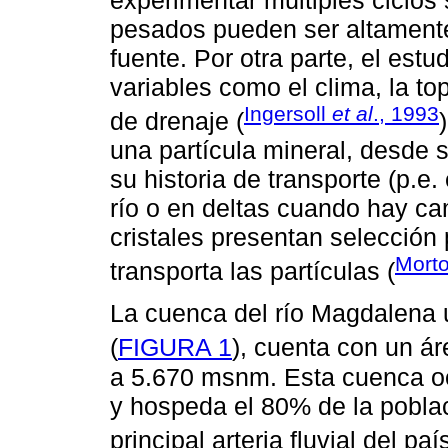
pesados pueden ser altamente
fuente. Por otra parte, el est
variables como el clima, la to
Ingersoll
et al
., 1993
de drenaje (
una partícula mineral, desde 
su historia de transporte (p.
río o en deltas cuando hay cam
cristales presentan selección 
Morto
transporta las partículas (
La cuenca del río Magdalena
(
FIGURA 1
), cuenta con un á
a 5.670 msnm. Esta cuenca oc
y hospeda el 80% de la poblac
principal arteria fluvial del país