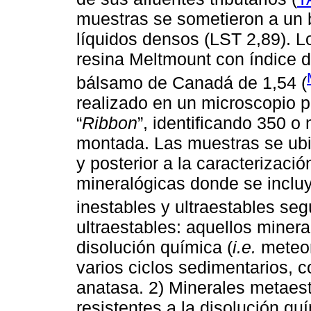
muestras se sometieron a un b
líquidos densos (LST 2,89). 
resina Meltmount con índice d
bálsamo de Canadá de 1,54 (
realizado en un microscopio p
“
Ribbon
”, identificando 350 
montada. Las muestras se ubi
y posterior a la caracterizaci
mineralógicas donde se inclu
inestables y ultraestables seg
ultraestables: aquellos miner
disolución química (
i.e.
meteor
varios ciclos sedimentarios, co
anatasa. 2) Minerales metae
resistentes a la disolución qu