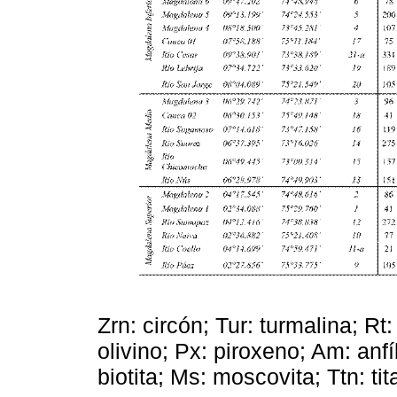
Zrn: circón; Tur: turmalina; Rt: 
olivino; Px: piroxeno; Am: anfíb
biotita; Ms: moscovita; Ttn: tit