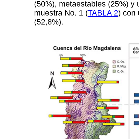
(50%), metaestables (25%) y u
muestra No. 1 (
TABLA 2
) con
(52,8%).