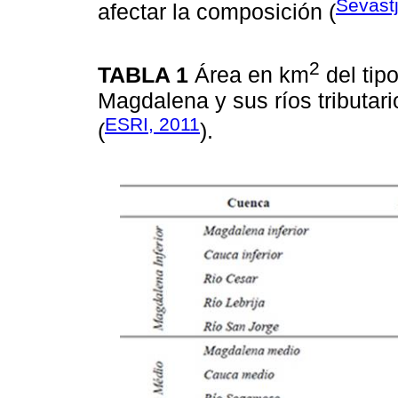
Sevast
afectar la composición (
2
TABLA 1
Área en km
del tip
Magdalena y sus ríos tributar
ESRI, 2011
(
).