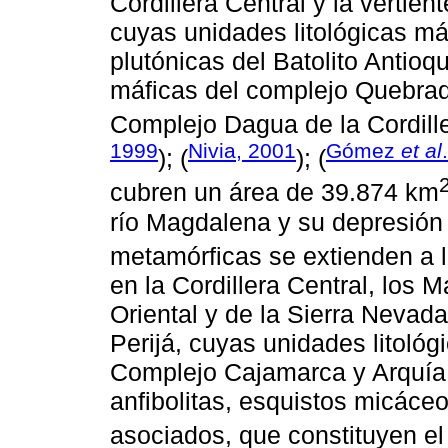
Cordillera Central y la vertient
cuyas unidades litológicas m
plutónicas del Batolito Antioq
máficas del complejo Quebrad
Complejo Dagua de la Cordille
1999
Nivia, 2001
Gómez
et al
); (
); (
cubren un área de 39.874 km
río Magdalena y su depresión
metamórficas se extienden a 
en la Cordillera Central, los M
Oriental y de la Sierra Nevada
Perijá, cuyas unidades litológ
Complejo Cajamarca y Arquía.
anfibolitas, esquistos micáceo
asociados, que constituyen e