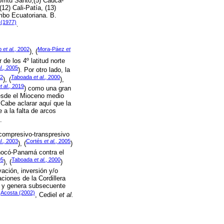
ritu Santo;(5) Cauca-
12) Cali-Patía, (13)
mbo Ecuatoriana. B.
 (1977)
.
p
et al
., 2002
Mora-Páez
et
), (
 de los 4º latitud norte
l
., 2005
). Por otro lado, la
92
Taboada
et al
., 2000
), (
),
t al
., 2019
) como una gran
desde el Mioceno medio
. Cabe aclarar aquí que la
a la falta de arcos
.
 compresivo-transpresivo
l
., 2003
Cortés
et al
., 2005
), (
)
Chocó-Panamá contra el
95
Taboada
et al
., 2000
), (
)
vación, inversión y/o
ciones de la Cordillera
e y genera subsecuente
Acosta (2002)
,
, Cediel
et al.