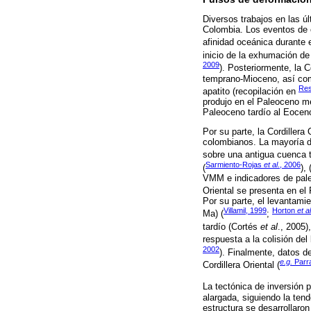
Diversos trabajos en las ú
Colombia. Los eventos de c
afinidad oceánica durante 
inicio de la exhumación de
2009
). Posteriormente, la 
temprano-Mioceno, así com
Res
apatito (recopilación en
produjo en el Paleoceno m
Paleoceno tardío al Eocen
Por su parte, la Cordiller
colombianos. La mayoría de
sobre una antigua cuenca 
Sarmiento-Rojas
et al
., 2006
(
), 
VMM e indicadores de paleoe
Oriental se presenta en el
Por su parte, el levantamie
Villamil, 1999
Horton
et al
Ma) (
;
tardío (Cortés
et al
., 2005)
respuesta a la colisión de
2002
). Finalmente, datos d
e.g.
Parr
Cordillera Oriental (
La tectónica de inversión p
alargada, siguiendo la ten
estructura se desarrollaron