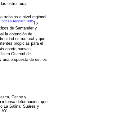
 las estructuras
 trabajos a nivel regional
Cortés y Angelier, 2005
) y
cizos de Santander y
pal la obtención de
tinuidad estructural y que
etentes propicias para el
isis aporta nuevas
illera Oriental de
 y una propuesta de estilos
Nazca, Caribe y
 intensa deformación, que
mo La Salina, Suárez y
l AY.