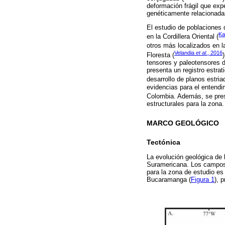
deformación frágil que exp
genéticamente relacionadas
El estudio de poblaciones 
Ka
en la Cordillera Oriental (
otros más localizados en la
Velandia
et al
., 2016
Floresta (
tensores y paleotensores de
presenta un registro estrat
desarrollo de planos estria
evidencias para el entendim
Colombia. Además, se prese
estructurales para la zona.
MARCO GEOLÓGICO
Tectónica
La evolución geológica de 
Suramericana. Los campos 
para la zona de estudio es
Bucaramanga (
Figura 1
), 