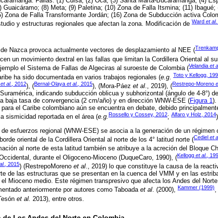
ramanga. Fallas: (1) Cuisa; (2) Oca; (3) Santa Marta-Bucaramanga; (4) Espí
) Guaicáramo; (8) Meta; (9) Paletina; (10) Zona de Falla Itsmina; (11) Ibagué; (
15) Zona de Falla Transformante Jordán; (16) Zona de Subducción activa Colo
Ward
et al
.
studio y estructuras regionales que afectan la zona. Modificación de
Trenkam
 de Nazca provoca actualmente vectores de desplazamiento al NEE (
cen un movimiento dextral en las fallas que limitan la Cordillera Oriental al sur
Velandia
et a
jemplo el Sistema de Fallas de Algeciras al suroeste de Colombia (
Toto y Kellogg, 19
aribe ha sido documentada en varios trabajos regionales (
e.g
.
o
et al
., 2012
Bernal-Olaya
et al
., 2015
Restrepo-Moreno
e
), (
), (Mora-Páez
et al
., 2019), (
e Suramérica, indicando subducción oblicua y subhorizontal (ángulo de 4-8°) 
una baja tasa de convergencia (2 cm/año) y en dirección WNW-ESE (
Figura 1
)
para el Caribe colombiano aún se encuentra en debate, debido principalmente 
Rossello y Cossey, 2012
Alfaro y Holz, 2014
 sismicidad reportada en el área (
e.g.
;
)
or de esfuerzos regional (WNW-ESE) se asocia a la generación de un régimen
Cediel
et a
borde oriental de la Cordillera Oriental al norte de los 4° latitud norte (
mación al norte de esta latitud también se atribuye a la acreción del Bloque 
Kellogg
et al
., 19
 Occidental, durante el Oligoceno-Mioceno (DuqueCaro, 1990), (
al
., 2015
) (RestrepoMoreno
et al
., 2019) lo que constituye la causa de la reacti
te de las estructuras que se presentan en la cuenca del VMM y en las estriba
n el Mioceno medio. Este régimen transpresivo que afecta los Andes del Nort
Kammer (1999)
mentado anteriormente por autores como Taboada
et al
. (2000),
(Tesón
et al.
2013), entre otros.
 de Los Andes del Norte en Colombia