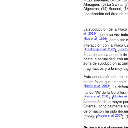
MED: Medellín, BUGM: Buca
Almaguer; (6) La Salina; (7
Algeciras; (14) Boconó; (
Localización del área de e
La subducción de la Placa
al
., 2019
), que a su vez indu
Ego
et al
., 1996
(
), como por e
interacción con la Placa C
Trenkamp
et al
., 2002
Priet
(
), (
zona de cizalla al norte d
hasta la actualidad, con 
zona de subducción actual 
magmáticos y a la muy baja
Esta orientación del tens
en las fallas que limitan el 
Tesón
et al
., 2013
(
). La defor
flanco NW de la Cordillera
Farris
et al
., 2011
Montes
et 
(
), (
generación de la mayor par
Oriental, principalmente e
deformación ha sido docu
Acosta
et al.
2007
(2003), (
), 
Pulsos de deformación