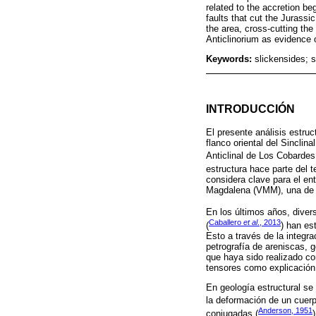
related to the accretion b
faults that cut the Jurassi
the area, cross-cutting the
Anticlinorium as evidence o
Keywords:
slickensides; 
INTRODUCCIÓN
El presente análisis estruc
flanco oriental del Sinclin
Anticlinal de Los Cobardes 
estructura hace parte del t
considera clave para el ent
Magdalena (VMM), una de la
En los últimos años, diver
Caballero
et al
., 2013
(
) han es
Esto a través de la integr
petrografía de areniscas, g
que haya sido realizado co
tensores como explicación 
En geología estructural se
la deformación de un cuerp
Anderson, 1951
conjugadas (
)