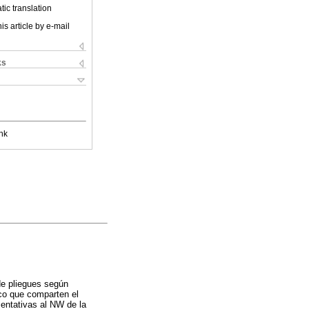
ic translation
is article by e-mail
ks
nk
de pliegues según
anco que comparten el
sentativas al NW de la