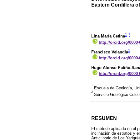
Eastern Cordillera o
1
*
Lina María Cetina
http://orcid.org/0000
1
Francisco Velandia
http://orcid.org/0000
Hugo Alonso Patiño-San
http://orcid.org/0000
1
Escuela de Geología, Uni
2
Servicio Geológico Colom
RESUMEN
El método aplicado en el p
inclinación de estratos y e
Anticlinorio de Los Yariguí