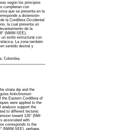
ras según los principios
 no cumplieran con
esiva que se presenta en la
orresponde a distensión-
de la Cordillera Occidental
no, la cual presenta un
levantamiento de la
 118° (NWW-SEE),
un estilo estructural con
cretácica. La zona también
en sentido dextral y
na; Colombia.
he strata dip and the
iguíes Anticlinorium
 the Eastern Cordillera of
iques were applied to the
al analysis support the
d to different tectonic
tension toward 126° (NW-
is associated with
se corresponds to the
 118° (NWW-SEE), perhaps