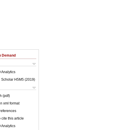
on Demand
 Analytics
 Scholar H5M5 (
2019
)
h (pdf)
 in xml format
 references
cite this article
 Analytics