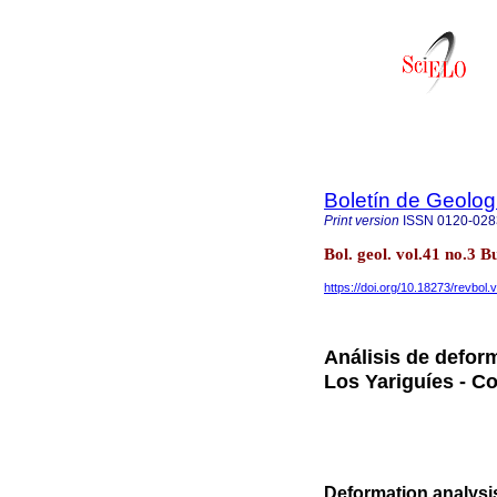
Boletín de Geolog
Print version
ISSN
0120-028
Bol. geol. vol.41 no.3
https://doi.org/10.18273/revbol
Análisis de deform
Los Yariguíes - Co
Deformation analysis