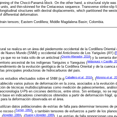
eginning of the Chocó-Panamá block. On the other hand, a structural style was 
c units, and thin-skinned for the Cretaceous sequence. Transverse strike-slip f
 longitudinal structures with dextral displacements, which partitioned the west
f differential deformation.
strain tensors; Eastern Cordillera; Middle Magdalena Basin; Colombia.
tural se realiza en un área del piedemonte occidental de la Cordillera Oriental
al de Nuevo Mundo (SNM) y occidental del Anticlinorio de Los Yariguíes (AY) (
F
Osorio-Afanador, 2016
ya que no se trata sólo de un anticlinal (
) y la serranía do
Velásquez y Castillo, 2
erritorio ancestral de los indígenas Yariguíes o Yareguíes (
endimiento de la evolución geológica de la Cordillera Oriental y de la cuenca 
s principales productoras de hidrocarburos del país.
Caballero
et al
., 2010
Moreno
et al
., 2
sos estudios efectuados sobre el SNM (
e.g.
), (
tablecido varios pulsos de deformación en la zona, asociados a la evolución
ación de técnicas multidisciplinarias como medición de paleocorrientes, anális
eocronología U-Pb en circones detríticos, entre otros. Sin embargo, no se rep
n base en indicadores cinemáticos obtenidos a partir de deformación frágil, q
para la deformación observada en el área.
 utilizan datos poblacionales de estrías de falla para determinar tensores de 
Turner, 1953
o rocoso (
), o también tensores de esfuerzos a partir de los planos
Angelier, 1984
Huang y Angelier, 1989
, (
), (
). Las estrías de falla proporcionan una ev