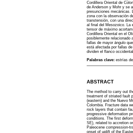
Cordillera Oriental de Col
de Anderson y Mohr y se ap
presunciones mecánicas. Lo
zona con la observación de
transtensión, con una dire
al final del Mesozoico. La
tensor de máximo acortami
Cordillera Oriental en el 
posiblemente relacionado a
fallas de mayor ángulo que
está afectada por fallas d
dividen el flanco occidenta
Palabras clave:
estrías de
ABSTRACT
The method to carry out the
treatment of striated fault
(eastern) and the Nuevo Mu
Colombia. Fracture data we
rock layers that contain fa
progressive deformation pr
conditions. The first defo
SE), related to accretion 
Paleocene compression-tra
onset of uplift of the Eas