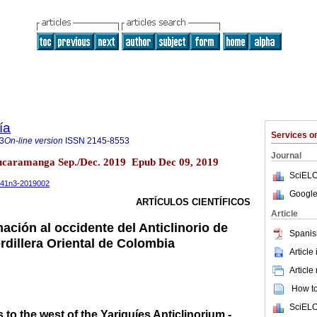
ía
Services 
3
On-line version
ISSN
2145-8553
Journal
 Bucaramanga Sep./Dec. 2019 Epub Dec 09, 2019
SciELO
.v41n3-2019002
Google
ARTÍCULOS CIENTÍFICOS
Article
ación al occidente del Anticlinorio de
Spanis
rdillera Oriental de Colombia
Article
Article
How to 
SciELO
 to the west of the Yariguíes Anticlinorium -