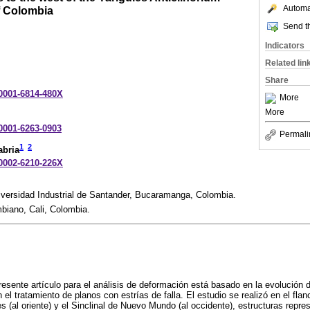
Automat
f Colombia
Send th
Indicators
Related lin
Share
-0001-6814-480X
More
More
-0001-6263-0903
Permali
1
2
abria
-0002-6210-226X
versidad Industrial de Santander, Bucaramanga, Colombia.
biano, Cali, Colombia.
resente artículo para el análisis de deformación está basado en la evolución 
n el tratamiento de planos con estrías de falla. El estudio se realizó en el fl
es (al oriente) y el Sinclinal de Nuevo Mundo (al occidente), estructuras repre