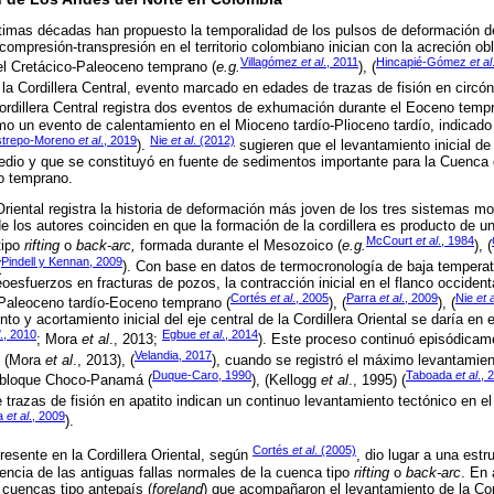
ltimas décadas han propuesto la temporalidad de los pulsos de deformación d
ompresión-transpresión en el territorio colombiano inician con la acreción ob
Villagómez
et al
., 2011
Hincapié-Gómez
et al
el Cretácico-Paleoceno temprano (
e.g.
), (
 la Cordillera Central, evento marcado en edades de trazas de fisión en circó
Cordillera Central registra dos eventos de exhumación durante el Eoceno tem
o un evento de calentamiento en el Mioceno tardío-Plioceno tardío, indicado
trepo-Moreno
et al
., 2019
Nie
et al
. (2012)
).
sugieren que el levantamiento inicial de 
edio y que se constituyó en fuente de sedimentos importante para la Cuenc
o temprano.
a Oriental registra la historia de deformación más joven de los tres sistemas 
 los autores coinciden en que la formación de la cordillera es producto de un
McCourt
et al
., 1984
tipo
rifting
o
back-arc,
formada durante el Mesozoico (
e.g.
), (
Pindell y Kennan, 2009
(
). Con base en datos de termocronología de baja temperat
sfuerzos en fracturas de pozos, la contracción inicial en el flanco occidenta
Cortés
et al
., 2005
Parra
et al
., 2009
Nie
et a
 Paleoceno tardío-Eoceno temprano (
), (
), (
nto y acortamiento inicial del eje central de la Cordillera Oriental se daría en 
., 2010
Egbue
et al
., 2014
; Mora
et al
., 2013;
). Este proceso continuó episódicam
Velandia, 2017
, (Mora
et al
., 2013), (
), cuando se registró el máximo levantamient
Duque-Caro, 1990
Taboada
et al
., 
l bloque Choco-Panamá (
), (Kellogg
et al
., 1995) (
e trazas de fisión en apatito indican un continuo levantamiento tectónico en e
a
et al
., 2009
).
Cortés
et al
. (2005)
resente en la Cordillera Oriental, según
, dio lugar a una estr
dencia de las antiguas fallas normales de la cuenca tipo
rifting
o
back-arc
. En
 cuencas tipo antepaís (
foreland
) que acompañaron el levantamiento de la Cord