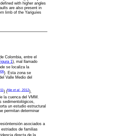
defined with higher angles
aults are also present in
ern limb of the Yariguíes
 de Colombia, entre el
igura 1
), mal llamado
nde se localiza la
006
). Esta zona se
del Valle Medio del
011
Nie
et al
., 2012
) (
),
 de la cuenca del VMM.
is sedimentológicos,
orta un estudio estructural
ue permitan determinar
presióntensión asociados a
 estriados de familias
idencia directa de la