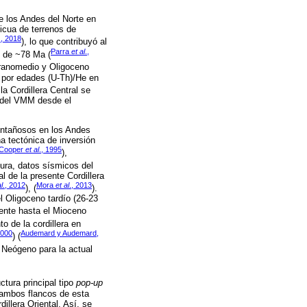
e los Andes del Norte en
licua de terrenos de
., 2018
), lo que contribuyó al
Parra
et al
.,
n de ~78 Ma (
pranomedio y Oligoceno
 por edades (U-Th)/He en
la Cordillera Central se
a del VMM desde el
montañosos en los Andes
a tectónica de inversión
Cooper
et al
., 1995
),
ura, datos sísmicos del
l de la presente Cordillera
l
., 2012
Mora
et al
., 2013
), (
).
el Oligoceno tardío (26-23
ente hasta el Mioceno
o de la cordillera en
2000
Audemard y Audemard,
) (
l Neógeno para la actual
uctura principal tipo
pop-up
 ambos flancos de esta
illera Oriental. Así, se