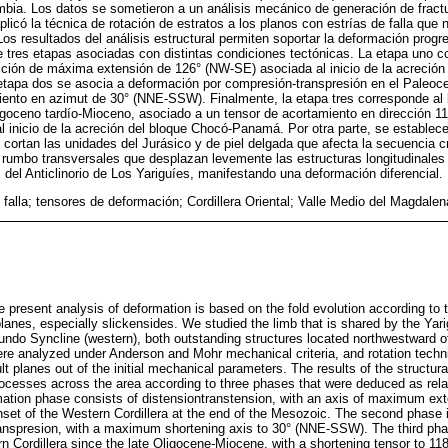
ombia. Los datos se sometieron a un análisis mecánico de generación de fractu
licó la técnica de rotación de estratos a los planos con estrías de falla que
s resultados del análisis estructural permiten soportar la deformación progr
 tres etapas asociadas con distintas condiciones tectónicas. La etapa uno c
cción de máxima extensión de 126° (NW-SE) asociada al inicio de la acreción 
 etapa dos se asocia a deformación por compresión-transpresión en el Paleoce
ento en azimut de 30° (NNE-SSW). Finalmente, la etapa tres corresponde al 
Oligoceno tardío-Mioceno, asociado a un tensor de acortamiento en dirección
l inicio de la acreción del bloque Chocó-Panamá. Por otra parte, se establece 
 cortan las unidades del Jurásico y de piel delgada que afecta la secuencia 
e rumbo transversales que desplazan levemente las estructuras longitudinales 
l del Anticlinorio de Los Yariguíes, manifestando una deformación diferencial.
 falla; tensores de deformación; Cordillera Oriental; Valle Medio del Magdale
 present analysis of deformation is based on the fold evolution according to t
 planes, especially slickensides. We studied the limb that is shared by the Yar
ndo Syncline (western), both outstanding structures located northwestward of
re analyzed under Anderson and Mohr mechanical criteria, and rotation techn
ult planes out of the initial mechanical parameters. The results of the structur
ocesses across the area according to three phases that were deduced as relate
rmation phase consists of distensiontranstension, with an axis of maximum ex
onset of the Western Cordillera at the end of the Mesozoic. The second phase 
nspresion, with a maximum shortening axis to 30° (NNE-SSW). The third pha
tern Cordillera since the late Oligocene-Miocene, with a shortening tensor to