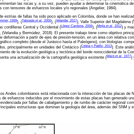
erimentan las rocas y, a su vez, pueden ayudar a determinar la cinemática de
 con tensores de esfuerzos locales y/o regionales (Angelier, 1984).
de estrías de fallas ha sido poco aplicado en Colombia, donde se han realizado
mmer, 1999
Taboada
et al.
, 2000
Velandia, 2017
), (
), (
), Valle Superior del Magdalena (
López-Cardona, 2006
Mejía
et al
., 2012
s cordilleras Central y Occidental (
), (
) y ma
), (Velandia y Bermúdez, 2018). El presente trabajo tiene como objetivo princi
 deformación a partir de ejes de presión-tensión, en un área con relativa con
igráfico completo (desde el Jurásico hasta el Paleógeno), con litologías comp
Cetina y Patiño, 2013
dos, principalmente en unidades del Cretácico (
). Este anál
iento de la evolución geológica y tectónica del borde noroccidental de la Cord
Ward
et al.,
1977
nta una actualización de la cartografía geológica existente (
)
los Andes colombianos está relacionada con la interacción de las placas de 
de esfuerzos inducidos por el movimiento de estas placas han generado una
 evidenciada por fallas de cabalgamiento y de rumbo de carácter regional co
principales estructuras que dominan la geología del área, además del SNM y e