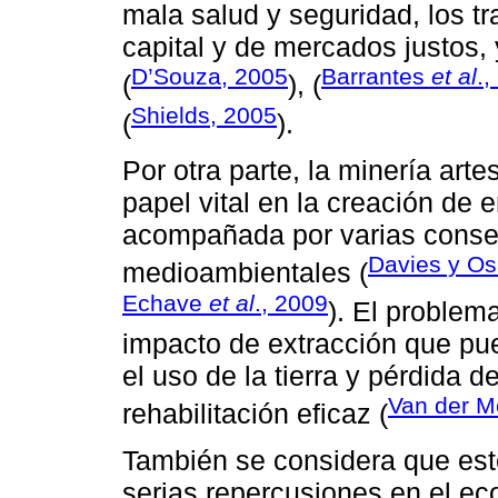
mala salud y seguridad, los tr
capital y de mercados justos, y
D’Souza, 2005
Barrantes
et al
.,
(
), (
Shields, 2005
(
).
Por otra parte, la minería ar
papel vital en la creación de 
acompañada por varias conse
Davies y Os
medioambientales (
Echave
et al
., 2009
). El problem
impacto de extracción que pu
el uso de la tierra y pérdida 
Van der M
rehabilitación eficaz (
También se considera que este
serias repercusiones en el e