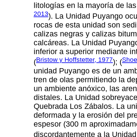
litologías en la mayoría de la
2013
). La Unidad Puyango ocup
rocas de esta unidad son sed
calizas negras y calizas bitu
calcáreas. La Unidad Puyango
inferior a superior mediante i
Bristow y Hoffstetter, 1977
Shoe
(
); (
unidad Puyango es de un ambi
tren de olas permitiendo la de
un ambiente anóxico, las aren
distales. La Unidad sobreyac
Quebrada Los Zábalos. La uni
deformada y la erosión del pr
espesor (300 m aproximadame
discordantemente a la Unidad