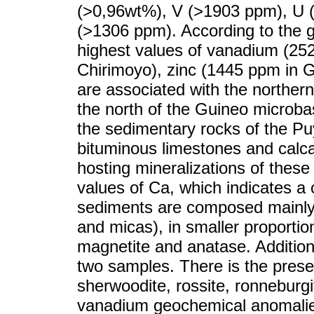
(>0,96wt%), V (>1903 ppm), U 
(>1306 ppm). According to the
highest values of vanadium (25
Chirimoyo), zinc (1445 ppm in 
are associated with the northern 
the north of the Guineo microba
the sedimentary rocks of the P
bituminous limestones and calc
hosting mineralizations of these
values of Ca, which indicates a 
sediments are composed mainly o
and micas), in smaller proportio
magnetite and anatase. Additiona
two samples. There is the pres
sherwoodite, rossite, ronneburgi
vanadium geochemical anomalie