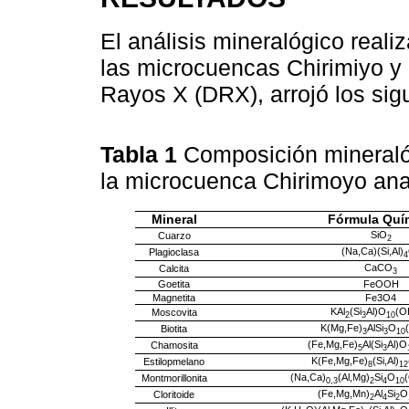
El análisis mineralógico real
las microcuencas Chirimiyo y
Rayos X (DRX), arrojó los sig
Tabla 1
Composición mineraló
la microcuenca Chirimoyo an
Mineral
Fórmula Quí
SiO
Cuarzo
2
(Na,Ca)(Si,Al)
Plagioclasa
4
CaCO
Calcita
3
Goetita
FeOOH
Magnetita
Fe3O4
KAl
(Si
Al)O
(O
Moscovita
2
3
10
K(Mg,Fe)
AlSi
O
Biotita
3
3
10
(Fe,Mg,Fe)
Al(Si
Al)O
Chamosita
5
3
K(Fe,Mg,Fe)
(Si,Al)
Estilopmelano
8
12
(Na,Ca)
(Al,Mg)
Si
O
Montmorillonita
0,3
2
4
10
(Fe,Mg,Mn)
Al
Si
O
Cloritoide
2
4
2