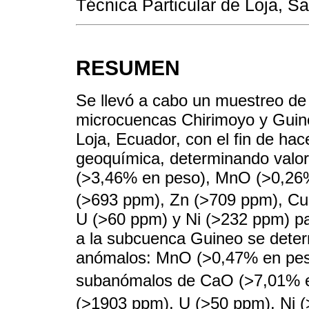
Técnica Particular de Loja, S
RESUMEN
Se llevó a cabo un muestreo de 
microcuencas Chirimoyo y Guine
Loja, Ecuador, con el fin de ha
geoquímica, determinando valo
(>3,46% en peso), MnO (>0,26
(>693 ppm), Zn (>709 ppm), Cu
U (>60 ppm) y Ni (>232 ppm) p
a la subcuenca Guineo se determ
anómalos: MnO (>0,47% en pes
subanómalos de CaO (>7,01% e
(>1903 ppm), U (>50 ppm), Ni 