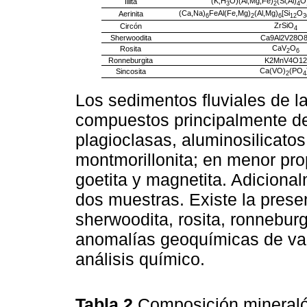
(K,H
O)(Al,Mg,Fe)
(Si,Al)
O
Illita
3
2
4
(Ca,Na)
FeAl(Fe,Mg)
(Al,Mg)
[Si
O
Aerinita
6
2
6
12
3
ZrSiO
Circón
4
Sherwoodita
Ca9Al2V28O
CaV
O
Rosita
2
6
Ronneburgita
K2MnV4O12
Ca(VO)
(PO
Sincosita
2
4
Los sedimentos fluviales de 
compuestos principalmente de 
plagioclasas, aluminosilicatos
montmorillonita; en menor pro
goetita y magnetita. Adicional
dos muestras. Existe la pres
sherwoodita, rosita, ronneburgi
anomalías geoquímicas de va
análisis químico.
Tabla 2
Composición mineraló