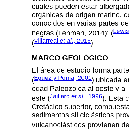
cuales pueden estar albergad
orgánicas de origen marino, c
conocidos en varias partes de
Lewi
negras (Lehman, 2014); (
Villarreal
et al
., 2016
(
).
MARCO GEOLÓGICO
El área de estudio forma par
Eguez y Poma, 2001
(
) ubicada e
edad Paleozoica al oeste y al 
Jaillard
et al
., 1996
este (
). Esta 
Cretácico superior, compuesta
sedimentos siliciclásticos pr
vulcanoclásticos provienen del