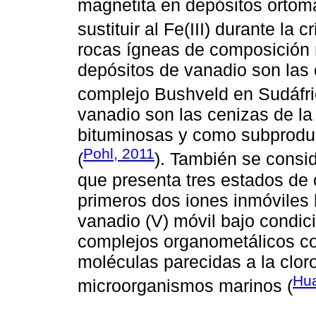
magnetita en depósitos ortoma
sustituir al Fe(III) durante la 
rocas ígneas de composición 
depósitos de vanadio son las
complejo Bushveld en Sudáfri
vanadio son las cenizas de la 
bituminosas y como subproduc
Pohl, 2011
(
). También se consi
que presenta tres estados de ox
primeros dos iones inmóviles 
vanadio (V) móvil bajo condic
complejos organometálicos com
moléculas parecidas a la clor
Hua
microorganismos marinos (