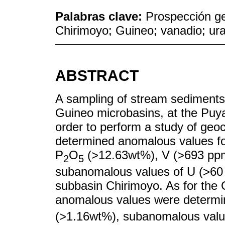
Palabras clave:
Prospección ge
Chirimoyo; Guineo; vanadio; ura
ABSTRACT
A sampling of stream sediments 
Guineo microbasins, at the Puya
order to perform a study of geo
determined anomalous values 
P
O
(>12.63wt%), V (>693 ppm
2
5
subanomalous values of U (>60 
subbasin Chirimoyo. As for the 
anomalous values were determ
(>1.16wt%), subanomalous valu