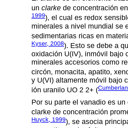
un
clarke
de concentración en 
1999
), el cual es redox sensib
minerales a nivel mundial se 
sedimentarias ricas en mater
Kyser, 2008
). Esto se debe a q
oxidación U(IV), inmóvil bajo
minerales accesorios como r
circón, monacita, apatito, xeno
y U(VI) altamente móvil bajo 
Cumberland
ión uranilo UO 2 2+ (
Por su parte el vanadio es un 
clarke de concentración prome
Huyck, 1999
), se asocia princi