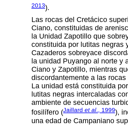
2013
).
Las rocas del Cretácico superi
Ciano, constituidas de arenisca
la Unidad Zapotillo que sobr
constituida por lutitas negras
Cazaderos sobreyace discorda
la unidad Puyango al norte y a
Ciano y Zapotillo, mientras qu
discordantemente a las rocas 
La unidad está constituida po
lutitas negras intercaladas con
ambiente de secuencias turbid
Jaillard
et al
., 1999
fosilífero (
), i
una edad de Campaniano super