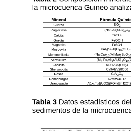
la microcuenca Guineo anali
Mineral
Fórmula Quími
SiO
Cuarzo
2
(Na,Ca)(Si,Al)
O
Plagioclasa
4
8
CaCO
Calcita
3
Goetita
FeOOH
Magnetita
Fe3O4
KAl
(Si
Al)O
(OH,F
Moscovita
2
3
10
(Na,Ca)
(Al,Mg)
Si
O
Montmorillonita
0,3
2
4
10
(Mg,Fe,Al)
(Al,Si)
O
(
Vermiculita
3
4
10
Caolinita
Al2Si2O5(OH)4
Sherwoodita
Ca9Al2V28O80
CaV
O
Rosita
2
6
Ronneburgita
K2MnV4O12
Uranospatita
Al1-x[ ]x[(UO2)(PO4)]2(H2O)
Tabla 3
Datos estadísticos de
sedimentos de la microcuenc