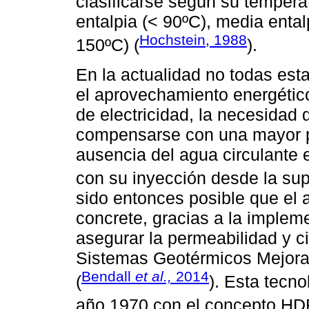
clasificarse según su tempera
entalpia (< 90ºC), media ental
Hochstein, 1988
150ºC) (
).
En la actualidad no todas est
el aprovechamiento energético
de electricidad, la necesidad
compensarse con una mayor pr
ausencia del agua circulante 
con su inyección desde la supe
sido entonces posible que el 
concrete, gracias a la implem
asegurar la permeabilidad y ci
Sistemas Geotérmicos Mejorad
Bendall
et al.,
2014
(
). Esta tecno
año 1970 con el concepto HD