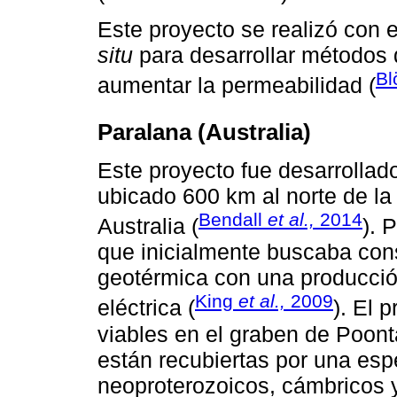
Este proyecto se realizó con e
situ
para desarrollar métodos
Bl
aumentar la permeabilidad (
Paralana (Australia)
Este proyecto fue desarrollad
ubicado 600 km al norte de la
Bendall
et al.,
2014
Australia (
). 
que inicialmente buscaba cons
geotérmica con una producció
King
et al.,
2009
eléctrica (
). El 
viables en el graben de Poon
están recubiertas por una es
neoproterozoicos, cámbricos y 