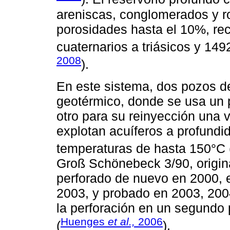
areniscas, conglomerados y r
porosidades hasta el 10%, re
cuaternarios a triásicos y 149
2008
).
En este sistema, dos pozos d
geotérmico, donde se usa un p
otro para su reinyección una v
explotan acuíferos a profund
temperaturas de hasta 150°C 
Groß Schönebeck 3/90, origin
perforado de nuevo en 2000, 
2003, y probado en 2003, 200
la perforación en un segundo 
Huenges
et al.,
2006
(
).