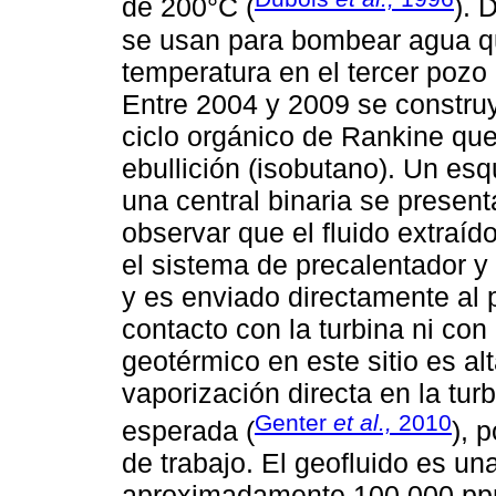
de 200°C (
). 
se usan para bombear agua q
temperatura en el tercer pozo
Entre 2004 y 2009 se construy
ciclo orgánico de Rankine que 
ebullición (isobutano). Un es
una central binaria se present
observar que el fluido extraíd
el sistema de precalentador y
y es enviado directamente al 
contacto con la turbina ni con
geotérmico en este sitio es al
vaporización directa en la tur
Genter
et al.,
2010
esperada (
), 
de trabajo. El geofluido es u
aproximadamente 100.000 ppm 