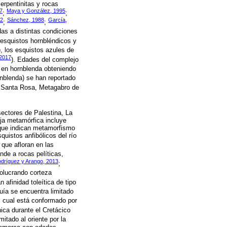
serpentinitas y rocas
7
Maya y González, 1995
;
;
2
Sánchez, 1988
García,
;
;
das a distintas condiciones
s esquistos hornbléndicos y
), los esquistos azules de
 2017
). Edades del complejo
 en hornblenda obteniendo
ornblenda) se han reportado
de Santa Rosa, Metagabro de
sectores de Palestina, La
aja metamórfica incluye
 que indican metamorfismo
uistos anfibólicos del río
s que afloran en las
onde a rocas pelíticas,
dríguez y Arango, 2013
;
olucrando corteza
 afinidad toleítica de tipo
uía se encuentra limitado
el cual está conformado por
nica durante el Cretácico
itado al oriente por la