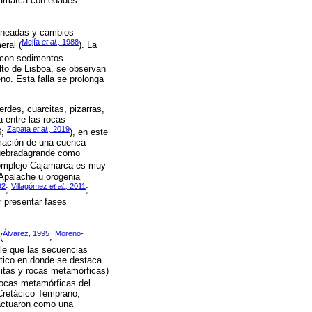
ajamarca con edades
lineadas y cambios
Mejía
et al.,
1988
eral (
). La
a con sedimentos
Alto de Lisboa, se observan
o. Esta falla se prolonga
des, cuarcitas, pizarras,
a entre las rocas
Zapata
et al.,
2019
6;
), en este
rmación de una cuenca
 Quebradagrande como
Complejo Cajamarca es muy
 Apalache u orogenia
92
Villagómez
et al.,
2011
;
;
r presentar fases
Álvarez, 1995
Moreno-
(
;
ble que las secuencias
tico en donde se destaca
citas y rocas metamórficas)
rocas metamórficas del
 Cretácico Temprano,
actuaron como una