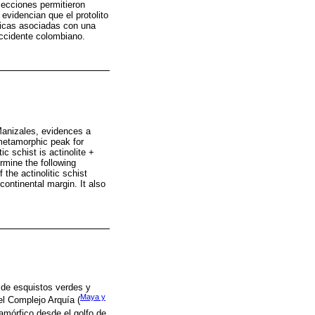
osecciones permitieron
evidencian que el protolito
ticas asociadas con una
occidente colombiano.
Manizales, evidences a
 metamorphic peak for
c schist is actinolite +
rmine the following
the actinolitic schist
ontinental margin. It also
 de esquistos verdes y
Maya y
el Complejo Arquía (
amórfico desde el golfo de