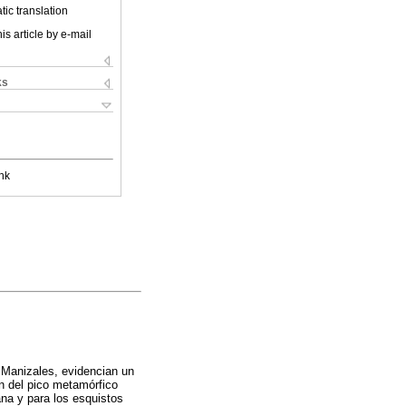
ic translation
is article by e-mail
ks
nk
e Manizales, evidencian un
n del pico metamórfico
na y para los esquistos