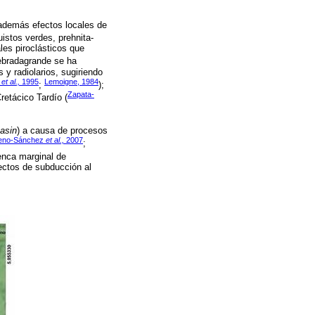
además efectos locales de
istos verdes, prehnita-
les piroclásticos que
ebradagrande se ha
y radiolarios, sugiriendo
z
et al.,
1995
Lemoigne, 1984
;
);
Zapata-
retácico Tardío (
asin
) a causa de procesos
eno-Sánchez
et al.,
2007
;
enca marginal de
fectos de subducción al