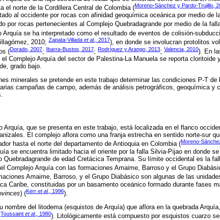
Moreno-Sánchez y Pardo-Trujillo, 
 el norte de la Cordillera Central de Colombia (
tado al occidente por rocas con afinidad geoquímica oceánica por medio de l
ado por rocas pertenecientes al Complejo Quebradagrande por medio de la falla 
o Arquía se ha interpretado como el resultado de eventos de colisión-subducci
Zapata-Villada
et al.,
2017
Villagómez, 2010;
), en donde se involucran protolitos v
Dorado, 2007
Ibarra-Bustos, 2017
Rodríguez y Arango, 2013
Valencia, 2010
os (
;
;
;
). En l
 el Complejo Arquía del sector de Palestina-La Manuela se reporta cloritoide 
de, grado bajo.
es minerales se pretende en este trabajo determinar las condiciones P-T de 
n varias campañas de campo, además de análisis petrográficos, geoquímica y 
.
o Arquía, que se presenta en este trabajo, está localizada en el flanco occiden
nizales. El complejo aflora como una franja estrecha en sentido norte-sur qu
Moreno-Sánchez 
dor hasta el norte del departamento de Antioquia en Colombia (
uía se encuentra limitado hacia el oriente por la falla Silvia-Pijao en donde se
o Quebradagrande de edad Cretácica Temprana. Su límite occidental es la fa
 el Complejo Arquía con las formaciones Amaime, Barroso y el Grupo Diabási
rmaciones Amaime, Barroso, y el Grupo Diabásico son algunas de las unidade
aca Caribe, constituidas por un basamento oceánico formado durante fases 
Kerr
et al.,
1996
ovinces
) (
).
 nombre del litodema (esquistos de Arquía) que aflora en la quebrada Arquía, 
Toussaint
et al.,
1980
;
). Litológicamente está compuesto por esquistos cuarzo ser