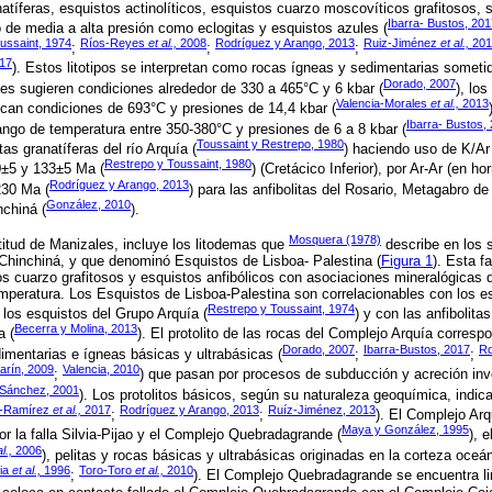
anatíferas, esquistos actinolíticos, esquistos cuarzo moscovíticos grafitosos, 
Ibarra- Bustos, 201
de media a alta presión como eclogitas y esquistos azules (
ussaint, 1974
Ríos-Reyes
et al.,
2008
Rodríguez y Arango, 2013
Ruiz-Jiménez
et al.,
201
;
;
;
17
). Estos litotipos se interpretan como rocas ígneas y sedimentarias someti
Dorado, 2007
es sugieren condiciones alrededor de 330 a 465°C y 6 kbar (
), lo
Valencia-Morales
et al.,
2013
dican condiciones de 693°C y presiones de 14,4 kbar (
Ibarra- Bustos,
ngo de temperatura entre 350-380°C y presiones de 6 a 8 kbar (
Toussaint y Restrepo, 1980
tas granatíferas del río Arquía (
) haciendo uso de K/Ar
Restrepo y Toussaint, 1980
0±5 y 133±5 Ma (
) (Cretácico Inferior), por Ar-Ar (en h
Rodríguez y Arango, 2013
230 Ma (
) para las anfibolitas del Rosario, Metagabro 
González, 2010
chiná (
).
Mosquera (1978)
atitud de Manizales, incluye los litodemas que
describe en los 
Chinchiná, y que denominó Esquistos de Lisboa- Palestina (
Figura 1
). Esta f
os cuarzo grafitosos y esquistos anfibólicos con asociaciones mineralógicas
mperatura. Los Esquistos de Lisboa-Palestina son correlacionables con los esq
Restrepo y Toussaint, 1974
n los esquistos del Grupo Arquía (
) y con las anfibolita
Becerra y Molina, 2013
a (
). El protolito de las rocas del Complejo Arquía corresp
Dorado, 2007
Ibarra-Bustos, 2017
Ro
mentarias e ígneas básicas y ultrabásicas (
;
;
arín, 2009
Valencia, 2010
;
) que pasan por procesos de subducción y acreción inv
-Sánchez, 2001
). Los protolitos básicos, según su naturaleza geoquímica, indican
a-Ramírez
et al.,
2017
Rodríguez y Arango, 2013
Ruíz-Jiménez, 2013
;
;
). El Complejo Arq
Maya y González, 1995
or la falla Silvia-Pijao y el Complejo Quebradagrande (
), 
l.,
2006
), pelitas y rocas básicas y ultrabásicas originadas en la corteza oceá
via
et al.,
1996
Toro-Toro
et al.,
2010
;
). El Complejo Quebradagrande se encuentra lim