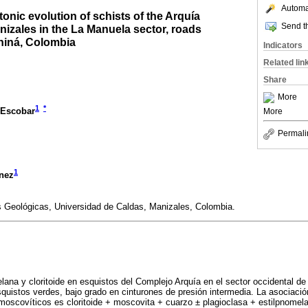
Automat
onic evolution of schists of the Arquía
Send th
izales in the La Manuela sector, roads
hiná, Colombia
Indicators
Related lin
Share
More
1
*
-Escobar
More
Permali
1
énez
 Geológicas, Universidad de Caldas, Manizales, Colombia.
lana y cloritoide en esquistos del Complejo Arquía en el sector occidental d
uistos verdes, bajo grado en cinturones de presión intermedia. La asociació
 moscovíticos es cloritoide + moscovita + cuarzo
±
plagioclasa + estilpnomela