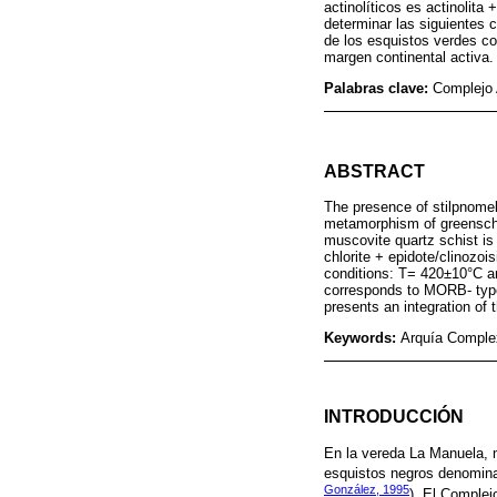
actinolíticos es actinolita
determinar las siguientes 
de los esquistos verdes c
margen continental activa.
Palabras clave:
Complejo 
ABSTRACT
The presence of stilpnomel
metamorphism of greenschis
muscovite quartz schist is 
chlorite + epidote/clinozoi
conditions: T= 420±10°C and
corresponds to MORB- type 
presents an integration of 
Keywords:
Arquía Complex
INTRODUCCIÓN
En la vereda La Manuela, 
esquistos negros denomina
González, 1995
). El Complej