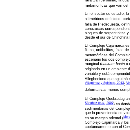
falla San Jerónimo, la cu
metamórficas que van del P
En el sector de estudio, l
altimétricos definidos, co
falla de Piedecuesta, defi
cenozoicos correspondientes
bloques de serpentinitas y
desde el sur de Chinchiná 
El Complejo Cajamarca est
filitas, anfibolitas, fajas
metamórficas del Complejo
escenario los dos complejo
marginal (
backarc basin
o 
originado en un ambiente 
variable y está comprendid
Allegheniana que aglutinó 
Villagómez y Spikings, 2013
Vi
;
deformativas menos comple
El Complejo Quebradagran
Sánchez
et al
., 2007
) en don
sedimentarias del Complej
que la proveniencia es vol
Mor
en su margen oriental (
Complejo Cajamarca y los p
coetáneamente con el Com