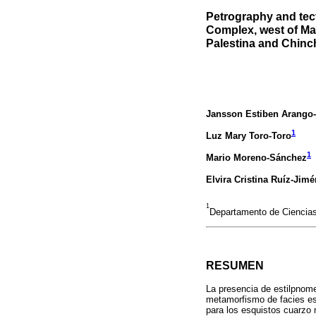
Petrography and tect
Complex, west of Man
Palestina and Chinc
Jansson Estiben Arango
1
Luz Mary Toro-Toro
1
Mario Moreno-Sánchez
Elvira Cristina Ruíz-Jim
1
Departamento de Ciencias
RESUMEN
La presencia de estilpnome
metamorfismo de facies esq
para los esquistos cuarzo