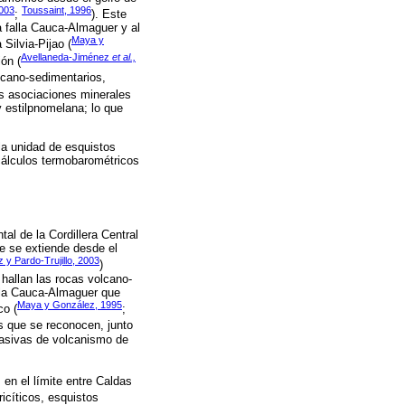
2003
Toussaint, 1996
;
). Este
a falla Cauca-Almaguer y al
Maya y
Silvia-Pijao (
Avellaneda-Jiménez
et al.,
ón (
olcano-sedimentarios,
as asociaciones minerales
y estilpnomelana; lo que
la unidad de esquistos
cálculos termobarométricos
tal de la Cordillera Central
e se extiende desde el
y Pardo-Trujillo, 2003
)
 hallan las rocas volcano-
lla Cauca-Almaguer que
Maya y González, 1995
co (
;
s que se reconocen, junto
masivas de volcanismo de
en el límite entre Caldas
icíticos, esquistos