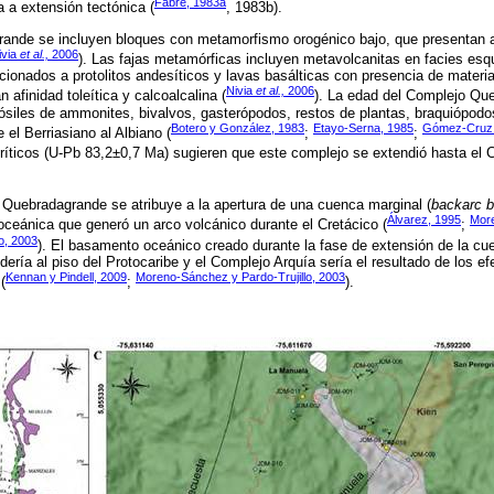
Fabre, 1983a
 a extensión tectónica (
, 1983b).
ande se incluyen bloques con metamorfismo orogénico bajo, que presentan 
ivia
et al.,
2006
). Las fajas metamórficas incluyen metavolcanitas en facies esqu
acionados a protolitos andesíticos y lavas basálticas con presencia de materia
Nivia
et al.,
2006
afinidad toleítica y calcoalcalina (
). La edad del Complejo Qu
siles de ammonites, bivalvos, gasterópodos, restos de plantas, braquiópodos 
Botero y González, 1983
Etayo-Serna, 1985
Gómez-Cru
el Berriasiano al Albiano (
;
;
ríticos (U-Pb 83,2±0,7 Ma) sugieren que este complejo se extendió hasta el C
 Quebradagrande se atribuye a la apertura de una cuenca marginal (
backarc b
Álvarez, 1995
Mor
ceánica que generó un arco volcánico durante el Cretácico (
;
o, 2003
). El basamento oceánico creado durante la fase de extensión de la cu
ría al piso del Protocaribe y el Complejo Arquía sería el resultado de los e
Kennan y Pindell, 2009
Moreno-Sánchez y Pardo-Trujillo, 2003
(
;
).