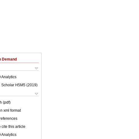
on Demand
 Analytics
 Scholar H5M5 (
2019
)
h (pdf)
 in xml format
 references
cite this article
 Analytics