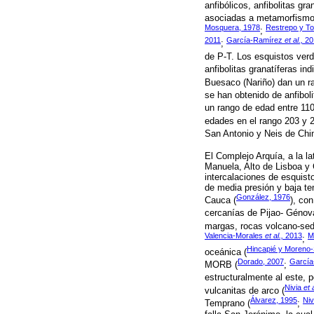
anfibólicos, anfibolitas gr
asociadas a metamorfismo 
Mosquera, 1978
Restrepo y To
;
2011
García-Ramírez
et al.,
20
;
de P-T. Los esquistos verd
anfibolitas granatíferas in
Buesaco (Nariño) dan un ra
se han obtenido de anfiboli
un rango de edad entre 11
edades en el rango 203 y 
San Antonio y Neis de Chin
El Complejo Arquía, a la l
Manuela, Alto de Lisboa y 
intercalaciones de esquist
de media presión y baja te
González, 1976
Cauca (
), co
cercanías de Pijao- Génov
margas, rocas volcano-sedi
Valencia-Morales
et al.,
2013
M
;
Hincapié y Moreno
oceánica (
Dorado, 2007
Garcí
MORB (
;
estructuralmente al este, p
Nivia
et a
vulcanitas de arco (
Álvarez, 1995
Ni
Temprano (
;