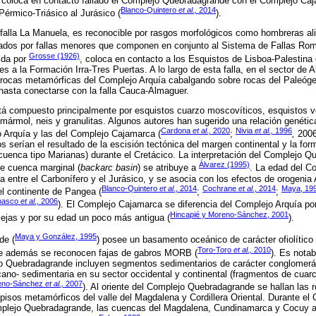
al coloca en contacto fallado el Complejo Quebradagrande con el Complejo C
Blanco-Quintero
et al.,
2014
érmico-Triásico al Jurásico (
).
a falla La Manuela, es reconocible por rasgos morfológicos como hombreras a
rtados por fallas menores que componen en conjunto al Sistema de Fallas Rom
Grosse (1926)
nida por
, coloca en contacto a los Esquistos de Lisboa-Palestin
 a la Formación Irra-Tres Puertas. A lo largo de esta falla, en el sector de 
 rocas metamórficas del Complejo Arquía cabalgando sobre rocas del Paleógen
hasta conectarse con la falla Cauca-Almaguer.
á compuesto principalmente por esquistos cuarzo moscovíticos, esquistos ver
 de mármol, neis y granulitas. Algunos autores han sugerido una relación genétic
Cardona
et al.,
2020
Nivia
et al.,
1996
 Arquía y las del Complejo Cajamarca (
;
,
200
s serían el resultado de la escisión tectónica del margen continental y la fo
cuenca tipo Marianas) durante el Cretácico. La interpretación del Complejo
Álvarez (1995)
de cuenca marginal (
backarc basin
) se atribuye a
. La edad del 
a entre el Carbonífero y el Jurásico, y se asocia con los efectos de orogenia
Blanco-Quintero
et al.,
2014
Cochrane
et al.,
2014
Maya, 19
el continente de Pangea (
;
;
nasco
et al.,
2006
). El Complejo Cajamarca se diferencia del Complejo Arquía po
Hincapié y Moreno-Sánchez, 2001
jas y por su edad un poco más antigua (
).
Maya y González, 1995
de (
) posee un basamento oceánico de carácter ofiolítico 
Toro-Toro
et al.,
2010
de además se reconocen fajas de gabros MORB (
). Es nota
o Quebradagrande incluyen segmentos sedimentarios de carácter conglomerá
cano- sedimentaria en su sector occidental y continental (fragmentos de cuar
eno-Sánchez
et al.,
2007
). Al oriente del Complejo Quebradagrande se hallan las 
isos metamórficos del valle del Magdalena y Cordillera Oriental. Durante el
plejo Quebradagrande, las cuencas del Magdalena, Cundinamarca y Cocuy 