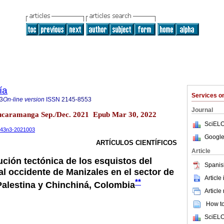
ía
Services 
3
On-line version
ISSN
2145-8553
Journal
 Bucaramanga Sep./Dec. 2021 Epub Mar 30, 2022
SciELO
.v43n3-2021003
Google
ARTÍCULOS CIENTÍFICOS
Article
ución tectónica de los esquistos del
Spanis
al occidente de Manizales en el sector de
Article
**
Palestina y Chinchiná, Colombia
Article
How to 
SciELO