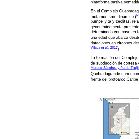
plataforma pasiva sometida
En el Complejo Quebradagr
N
metamorfismo dinámico (
pumpellyita y zeolitas, rel
geoquímicamente presentan 
determinado con base en fó
una edad que abarca desde 
dataciones en zircones det
Villada
et al.,
2017
).
La formación del Complejo
de subducción de corteza o
Moreno-Sánchez y Pardo-Trujill
Quebradagrande corresponde
frente del protoarco Caribe 