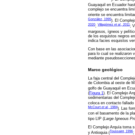
Guayaquil en Ecuador hasta
complejo se encuentra limi
oriente se encuentra limit
González, 1995
). El Complej
2020
Villagómez
et al.,
2011
;
; 
margosos, ígneos y pelític
de los esquistos negros en
indica facies esquistos ver
Con base en las asociacion
para lo cual se realizaro
mediante pseudosecciones
Marco geológico
La faja central del Complej
de Colombia al oeste de Ma
golfo de Guayaquil en Ecua
(
Figura 1
). El Complejo Arq
sedimentarias del Complej
coloca en contacto fallado
McCourt
et al.,
1984
). Las fo
con el basamento de la pl
tipo LIP (
Large Igneous Pr
El Complejo Arquía toma su
Toussaint, 1996
y Antioquia (