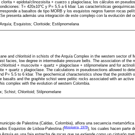
 + clorita + epidota/clinozoisita + cuarzo ± plagioclasa; los cálculos en pseud
condiciones: T= 420±10°C y P= 5,5 a 6 kbar. Las características geoquímicas 
orresponde a basaltos de tipo MORB y los esquistos negros fueron rocas pelí
 Se presenta además una integración de este complejo con la evolución del 
Arquía; Esquistos; Cloritoide; Estilpnomelana
ane and chloritoid in schists of the Arquía Complex in the western sector of 
t facies, low degree in intermediate pressure belts. The association of the
chloritoid + muscovite + quartz + plagioclase + stilpnomelane and for actinoliti
site + quartz ± plagioclase. The calculations in pseudosections allowed to dete
 P= 5.5 to 6 kbar. The geochemical characteristics show that the protolith of 
basalts and the graphite schist were pelitic rocks associated with an active c
this complex with the evolution of western Colombia.
; Schist; Chloritoid; Stilpnomelane
municipio de Palestina (Caldas, Colombia), aflora una secuencia metamórfica
Mosquera, 1978
dos Esquistos de Lisboa-Palestina (
), los cuales hacen parte d
o Arquía es una faja estrecha de rocas que se extiende como un cinturón met