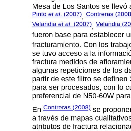
Mesa de Los Santos se llevó 
Pinto
et al
. (2007)
Contreras (2008
,
Velandia
et al
. (2007)
Velandia (2
,
fueron base para establecer u
fracturamiento. Con los traba
se tuvo acceso a la informac
fractura medidos de afloramie
algunas repeticiones de los da
partir de este filtro se define
para ser procesados, con lo c
preferencial de N50-60W para 
Contreras (2008)
En
se proponen
a través de mapas cualitativo
atributos de fractura relaciona