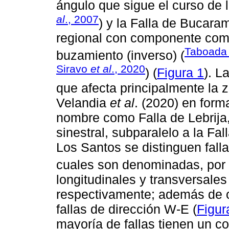
ángulo que sigue el curso de 
al
., 2007
) y la Falla de Bucara
regional con componente combi
Taboad
buzamiento (inverso) (
Siravo
et al
., 2020
) (
Figura 1
). L
que afecta principalmente la 
Velandia
et al
. (2020) en form
nombre como Falla de Lebrija,
sinestral, subparalelo a la F
Los Santos se distinguen falla
cuales son denominadas, por
longitudinales y transversal
respectivamente; además de 
fallas de dirección W-E (
Figur
mayoría de fallas tienen un 