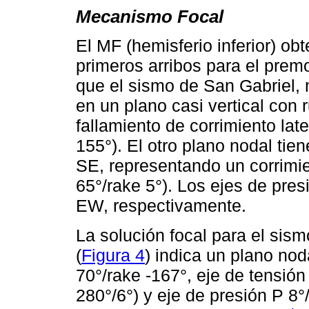
Mecanismo Focal
El MF (hemisferio inferior) ob
primeros arribos para el premo
que el sismo de San Gabriel, 
en un plano casi vertical co
fallamiento de corrimiento late
155°). El otro plano nodal tie
SE, representando un corrimien
65°/rake 5°). Los ejes de pres
EW, respectivamente.
La solución focal para el sis
(
Figura 4
) indica un plano nod
70°/rake -167°, eje de tensi
280°/6°) y eje de presión P 8°