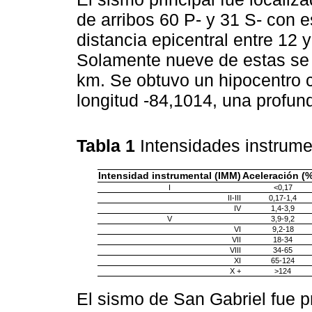
de arribos 60 P- y 31 S- con 
distancia epicentral entre 12 
Solamente nueve de estas se e
km. Se obtuvo un hipocentro 
longitud -84,1014, una profun
Tabla 1
Intensidades instrume
Intensidad instrumental (IMM)
Aceleración (
I
<0,17
II-III
0,17-1,4
IV
1,4-3,9
V
3,9-9,2
VI
9,2-18
VII
18-34
VIII
34-65
XI
65-124
X +
>124
El sismo de San Gabriel fue p