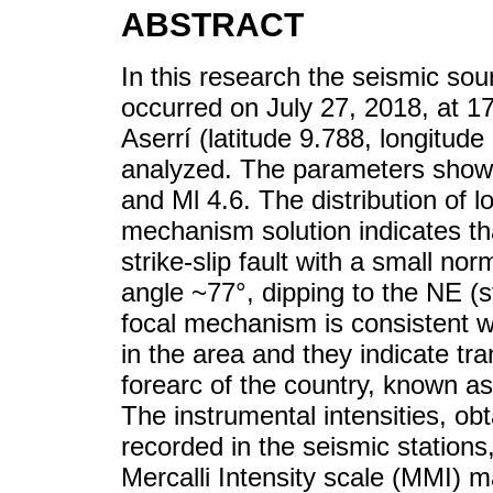
ABSTRACT
In this research the seismic so
occurred on July 27, 2018, at 1
Aserrí (latitude 9.788, longitud
analyzed. The parameters show 
and Ml 4.6. The distribution of l
mechanism solution indicates tha
strike-slip fault with a small n
angle ~77°, dipping to the NE (s
focal mechanism is consistent wi
in the area and they indicate tra
forearc of the country, known a
The instrumental intensities, ob
recorded in the seismic stations,
Mercalli Intensity scale (MMI) m