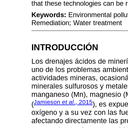
that these technologies can be r
Keywords:
Environmental pollu
Remediation; Water treatment
INTRODUCCIÓN
Los drenajes ácidos de minerí
uno de los problemas ambien
actividades mineras, ocasion
minerales sulfurosos y metales 
manganeso (Mn), magnesio (M
Jamieson
et al
., 2015
(
), es expu
oxígeno y a su vez con las fu
afectando directamente las pr