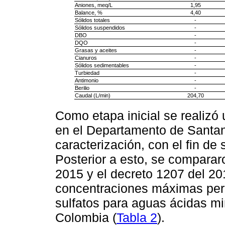
Aniones, meq/L
1,95
Balance, %
4,40
Sólidos totales
-
Sólidos suspendidos
-
DBO
-
DQO
-
Grasas y aceites
-
Cianuros
-
Sólidos sedimentables
-
Turbiedad
-
Antimonio
-
Berilio
-
Caudal (L/min)
204,70
Como etapa inicial se realizó
en el Departamento de Santan
caracterización, con el fin de s
Posterior a esto, se comparar
2015 y el decreto 1207 del 20
concentraciones máximas per
sulfatos para aguas ácidas mi
Colombia (
Tabla 2
).