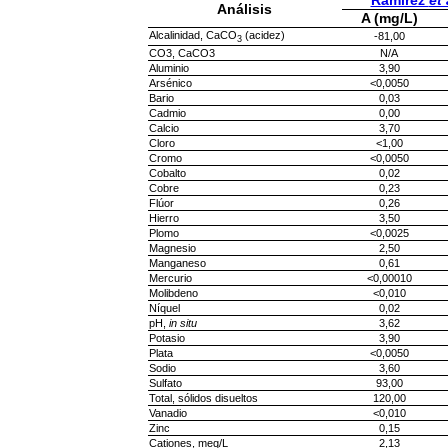
Ramírez
et 
Análisis
A (mg/L)
Alcalinidad, CaCO
(acidez)
-81,00
3
CO3, CaCO3
N/A
Aluminio
3,90
Arsénico
<0,0050
Bario
0,03
Cadmio
0,00
Calcio
3,70
Cloro
<1,00
Cromo
<0,0050
Cobalto
0,02
Cobre
0,23
Flúor
0,26
Hierro
3,50
Plomo
<0,0025
Magnesio
2,50
Manganeso
0,61
Mercurio
<0,00010
Molibdeno
<0,010
Níquel
0,02
pH,
in situ
3,62
Potasio
3,90
Plata
<0,0050
Sodio
3,60
Sulfato
93,00
Total, sólidos disueltos
120,00
Vanadio
<0,010
Zinc
0,15
Cationes, meq/L
2,13