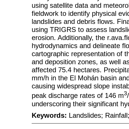
using satellite data and meteoro
fieldwork to identify physical e
landslides and debris flows. Fi
using TRIGRS to assess landsli
erosion. Additionally, the r.ava
hydrodynamics and delineate flo
cartographic representation of th
and deposition zones, as well as 
affected 75.4 hectares. Precipi
mm/h in the El Mohán basin and
causing widespread slope instabi
3
peak discharge rates of 146 m
underscoring their significant h
Keywords:
Landslides; Rainfal