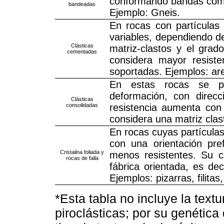
conformando bandas compo
bandeadas
Ejemplo: Gneis.
En rocas con partículas
variables, dependiendo de
Clásticas
matriz-clastos y el gra
cementadas
considera mayor resiste
soportadas. Ejemplos: ar
En estas rocas se pre
deformación, con direc
Clásticas
consolidadas
resistencia aumenta con
considera una matriz clas
En rocas cuyas partícula
con una orientación pre
Cristalina foliada y
menos resistentes. Su 
rocas de falla
fábrica orientada, es dec
Ejemplos: pizarras, filitas
*Esta tabla no incluye la text
piroclásticas; por su genétic