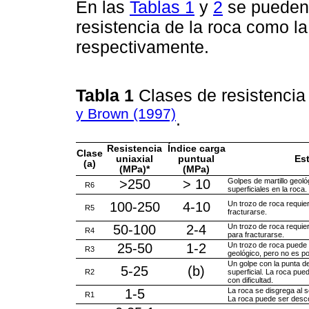
En las
Tablas 1
y
2
se pueden 
resistencia de la roca como l
respectivamente.
Tabla 1
Clases de resistencia 
y Brown (1997)
.
Resistencia
Índice carga
Clase
uniaxial
puntual
Est
(a)
(MPa)*
(MPa)
>250
> 10
Golpes de martillo geol
R6
superficiales en la roca.
100-250
4-10
Un trozo de roca requier
R5
fracturarse.
50-100
2-4
Un trozo de roca requier
R4
para fracturarse.
25-50
1-2
Un trozo de roca puede f
R3
geológico, pero no es p
Un golpe con la punta de
5-25
(b)
R2
superficial. La roca pu
con dificultad.
1-5
La roca se disgrega al s
R1
La roca puede ser desc