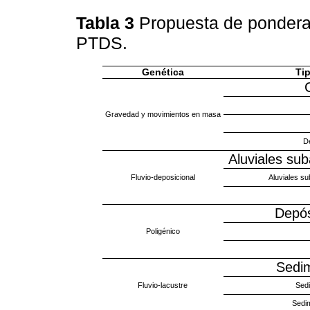
Tabla 3
Propuesta de ponderac
PTDS.
Genética
Ti
Gravedad y movimientos en masa
De
Aluviales su
Fluvio-deposicional
Aluviales s
Depós
Poligénico
Sedim
Fluvio-lacustre
Sedi
Sedim