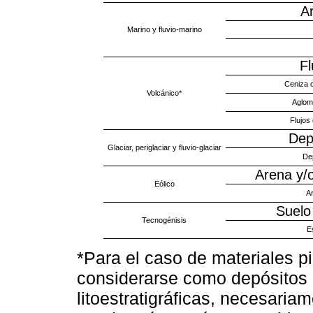
Ar
Marino y fluvio-marino
Fl
Ceniza 
Volcánico*
Aglom
Flujos
Depó
Glaciar, periglaciar y fluvio-glaciar
De
Arena y/
Eólico
Ar
Suelo
Tecnogénisis
E
*Para el caso de materiales pi
considerarse como depósitos 
litoestratigráficas, necesaria