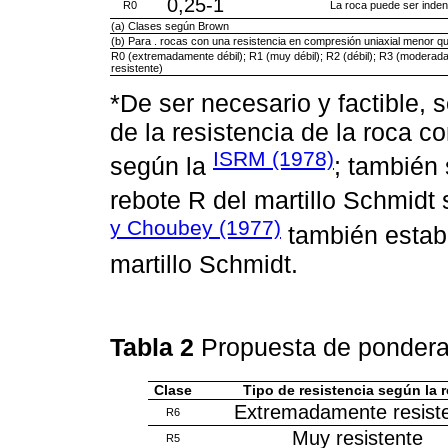
0,25-1
R0
La roca puede ser indent
(a) Clases según Brown
(b) Para . rocas con una resistencia en compresión uniaxial menor q
R0 (extremadamente débil); R1 (muy débil); R2 (débil); R3 (moderada
resistente)
*De ser necesario y factible,
de la resistencia de la roca co
ISRM (1978)
según la
; también 
rebote R del martillo Schmi
y Choubey (1977)
también establ
martillo Schmidt.
Tabla 2
Propuesta de pondera
Clase
Tipo de resistencia según la 
Extremadamente resist
R6
Muy resistente
R5