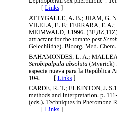
Lepidopteran sex pheromone". Tet
[
Links
]
ATTYGALLE, A. B.; JHAM, G. N.
VILELA, E. F.; FERRARA, F. A
MEIMWALD, J.1996. (3E,8Z,11Z)- 3
attractant for the tomate pest
Scrob
Gelechiidae). Bioorg. Med. Che
BAHAMONDES, L. A.; MALLEA, A.
Scrobipalpula absoluta
(Myerick) 
especie nueva para la República Ar
104. [
Links
]
CARDE, R. T.; ELKINTON, J. S.1984
methods and Interpretation. p. 11
(eds.). Techniques in Pheromone R
[
Links
]