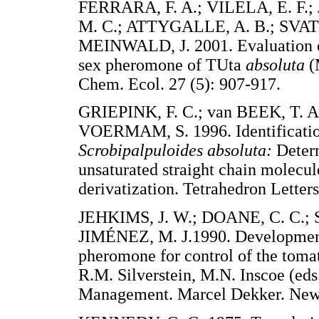
FERRARA, F. A.; VILELA, E. F.;
M. C.; ATTYGALLE, A. B.; SVATO
MEINWALD, J. 2001. Evaluation of
sex pheromone of TUta
absoluta
(
Chem. Ecol. 27 (5): 907-917.
GRIEPINK, F. C.; van BEEK, T. 
VOERMAM, S. 1996. Identificatio
Scrobipalpuloides absoluta:
Determ
unsaturated straight chain molecul
derivatization. Tetrahedron Let
JEHKIMS, J. W.; DOANE, C. C.;
JIMÉNEZ, M. J.1990. Development
pheromone for control of the toma
R.M. Silverstein, M.N. Inscoe (ed
Management. Marcel Dekker. 