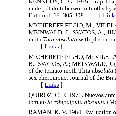
KENNEDY, G. G. 1975. Trap design 
male pótalo tuberworm tnoths by vi
Entomol. 68: 305-308. [
Link
MICHEREFF FILHO, M.; VILELA,
MEINWALD, J.; SVATOS, A.; JHAM,
moth
Tuta absoluta
with pheromone
[
Links
]
MICHEREFF FILHO, M; VILELA, 
B.; SVATOS, A.; MEINWALD, J. (200
of the tomato moth Tlita abso
luta
(
sex pheromone. Journal of the Braz
[
Links
]
QUIROZ, C. E. 1976. Nuevos antecd
tomate
Scrobipalpula absoluta
(Me
RAMAN, K. V. 1984. Evaluation of 