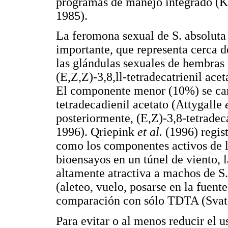
programas de manejo integrado (
1985).
La feromona sexual de S. absoluta
importante, que representa cerca d
las glándulas sexuales de hembras 
(E,Z,Z)-3,8,ll-tetradecatrienil ac
El componente menor (10%) se ca
tetradecadienil acetato (Attygalle
e
posteriormente, (E,Z)-3,8-tetradec
1996). Qriepink
et al.
(1996) regis
como los componentes activos de l
bioensayos en un túnel de viento, 
altamente atractiva a machos de S.
(aleteo, vuelo, posarse en la fuente
comparación con sólo TDTA (Svat
Para evitar o al menos reducir el u