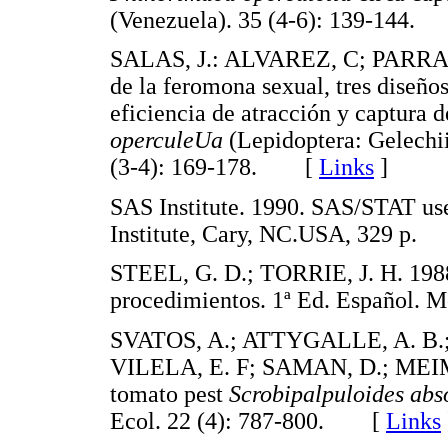
(Venezuela). 35 (4-6): 139-14
SALAS, J.: ALVAREZ, C; PARRA, 
de la feromona sexual, tres diseños
eficiencia de atracción y captura 
operculeUa
(Lepidoptera: Gelechi
(3-4): 169-178. [
Links
]
SAS Institute. 1990. SAS/STAT user
Institute, Cary, NC.USA, 329 
STEEL, G. D.; TORRIE, J. H. 1988.
procedimientos. 1ª Ed. Español
SVATOS, A.; ATTYGALLE, A. B.;
VILELA, E. F; SAMAN, D.; MEIM
tomato pest
Scrobipalpuloides abs
Ecol. 22 (4): 787-800. [
Links