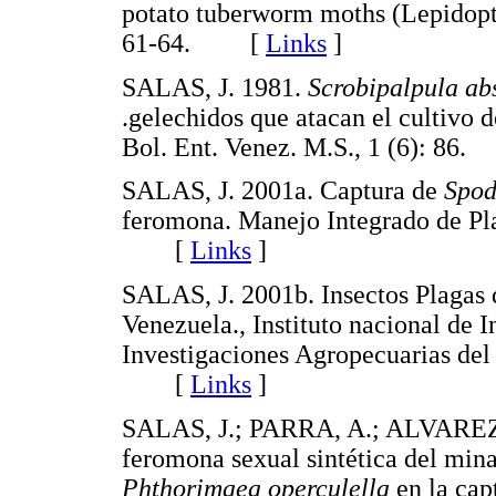
potato tuberworm moths (Lepidopt
61-64. [
Links
]
SALAS, J. 1981.
Scrobipalpula ab
.gelechidos que atacan el cultivo 
Bol. Ent. Venez. M.S., 1 (6): 8
SALAS, J. 2001a. Captura de
Spod
feromona. Manejo Integrado de Pla
[
Links
]
SALAS, J. 2001b. Insectos Plagas
Venezuela., Instituto nacional de 
Investigaciones Agropecuarias del
[
Links
]
SALAS, J.; PARRA, A.; ALVAREZ, 
feromona sexual sintética del mina
Phthorimaea operculella
en la cap