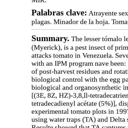
Palabras clave:
Atrayente sex
plagas. Minador de la hoja. Toma
Summary.
The lesser tómalo l
(Myerick), is a pest insect of pri
attacks tomato in Venezuela. Sever
with an IPM program nave been: cu
of post-harvest residues and rota
biological control with the egg pa
biological and organosynthetic in
[(3E, 8Z, HZ)-3,8,ll-tetradecatrie
tetradecadienyl acétate (5%)], di
experimental tomato plots in 199
using water traps (TA) and Delta 
Resulte showed that TA captures 