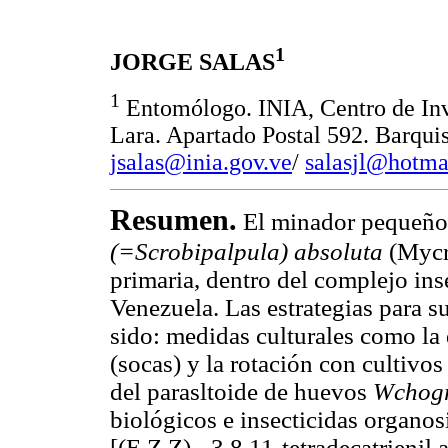
1
JORGE SALAS
1
Entomólogo. INIA, Centro de Inv
Lara. Apartado Postal 592. Barqui
jsalas@inia.gov.ve
/
salasjl@hotma
Resumen.
El minador pequeño 
(=Scrobipalpula) absoluta
(Mycri
primaria, dentro del complejo inse
Venezuela. Las estrategias para 
sido: medidas culturales como la
(socas) y la rotación con cultivos
del parasltoide de huevos
Wchog
biológicos e insecticidas organos
[(E,Z,Z) - 3,8,11-tetradecatrienil