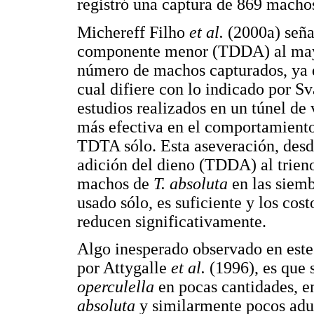
registró una captura de 869 macho
Michereff Filho
et al.
(2000a) seña
componente menor (TDDA) al mayor
número de machos capturados, ya q
cual difiere con lo indicado por Sv
estudios realizados en un túnel 
más efectiva en el comportamiento
TDTA sólo. Esta aseveración, desde
adición del dieno (TDDA) al trieno
machos de
T. absoluta
en las siem
usado sólo, es suficiente y los cost
reducen significativamente.
Algo inesperado observado en este 
por Attygalle
et al.
(1996), es que 
operculella
en pocas cantidades, e
absoluta
y similarmente pocos adu