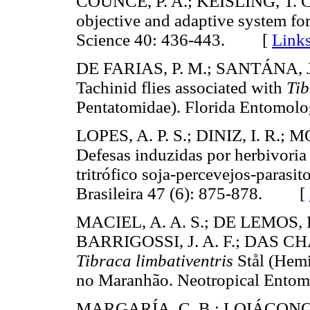
COUNCE, P. A.; KEISLING, T. C
objective and adaptive system fo
Science 40: 436-443. [
Link
DE FARIAS, P. M.; SANTÁNA, J.
Tachinid flies associated with
Tib
Pentatomidae). Florida Entomo
LOPES, A. P. S.; DINIZ, I. R.;
Defesas induzidas por herbivoria 
tritrófico soja-percevejos-parasi
Brasileira 47 (6): 875-878. [
MACIEL, A. A. S.; DE LEMOS, R
BARRIGOSSI, J. A. F.; DAS CHA
Tibraca limbativentris
Stål (Hemi
no Maranhão. Neotropical Ent
MARGARÍA, C. B.; LOIÁCONO, 