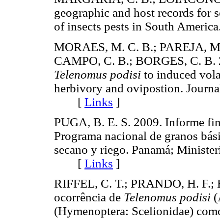
geographic and host records for 
of insects pests in South Amer
MORAES, M. C. B.; PAREJA, 
CAMPO, C. B.; BORGES, C. B. 20
Telenomus podisi
to induced vol
herbivory and ovipostion. Journal
[
Links
]
PUGA, B. E. S. 2009. Informe fin
Programa nacional de granos bási
secano y riego. Panamá; Minister
[
Links
]
RIFFEL, C. T.; PRANDO, H. F.; B
ocorrência de
Telenomus podisi
(
(Hymenoptera: Scelionidae) como