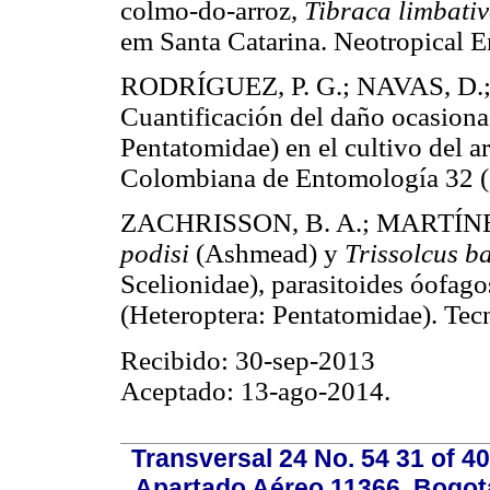
colmo-do-arroz,
Tibraca limbativ
em Santa Catarina. Neotropica
RODRÍGUEZ, P. G.; NAVAS, D.
Cuantificación del daño ocasion
Pentatomidae) en el cultivo del a
Colombiana de Entomología 32
ZACHRISSON, B. A.; MARTÍNEZ,
podisi
(Ashmead) y
Trissolcus b
Scelionidae), parasitoides óofag
(Heteroptera: Pentatomidae). T
Recibido: 30-sep-2013
Aceptado: 13-ago-2014.
Transversal 24 No. 54 31 of 40
Apartado Aéreo 11366, Bogotá,