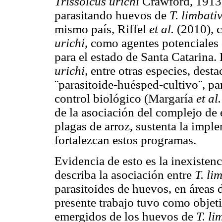
Trissolcus urichi
Crawford, 1913
parasitando huevos de
T. limbati
mismo país, Riffel
et al.
(2010), 
urichi
, como agentes potenciales
para el estado de Santa Catarina.
urichi
, entre otras especies, dest
¨parasitoide-huésped-cultivo¨, p
control biológico (Margaría
et al
de la asociación del complejo de
plagas de arroz, sustenta la impl
fortalezcan estos programas.
Evidencia de esto es la inexisten
describa la asociación entre
T.
li
parasitoides de huevos, en áreas
presente trabajo tuvo como objeti
emergidos de los huevos de
T. li