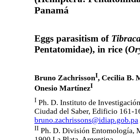
Panamá
Eggs parasitism of
Tibraca
Pentatomidae), in rice (
Or
I
Bruno Zachrisson
, Cecilia B.
I
Onesio Martínez
I
Ph. D. Instituto de Investigaci
Ciudad del Saber, Edificio 161-
bruno.zachrissons@idiap.gob.pa
II
Ph. D. División Entomología, M
1900 La Plata, Argentina.