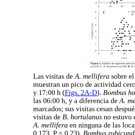
Las visitas de
A. mellifera
sobre el
muestran un pico de actividad cerca
y 17:00 h (
Figs. 2A-D
).
Bombus ho
las 06:00 h, y a diferencia de
A. me
marcados; sus visitas cesan después
visitas de
B. hortulanus
no estuvo 
A. mellifera
en ninguna de las loc
0,173, P = 0,23).
Bombus rubicund