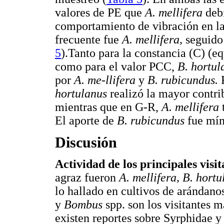
valores de PE que
A. mellifera
deb
comportamiento de vibración en las
frecuente fue
A. mellifera,
seguido
5
).Tanto para la constancia (C) (e
como para el valor PCC,
B. hortul
por
A. me-llifera
y
B. rubicundus.
F
hortulanus
realizó la mayor contri
mientras que en G-R,
A. mellifera
El aporte de
B. rubicundus
fue mí
Discusión
Actividad de los principales visit
agraz fueron
A. mellifera, B. hort
lo hallado en cultivos de arándano
y
Bombus
spp. son los visitantes 
existen reportes sobre Syrphidae 