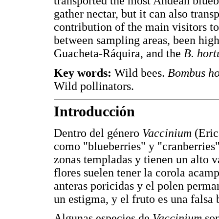
transported the most Andean blueb
gather nectar, but it can also tran
contribution of the main visitors t
between sampling areas, been high
Guacheta-Ráquira, and the
B. hor
Key words:
Wild bees.
Bombus ho
Wild pollinators.
Introducción
Dentro del género
Vaccinium
(Eric
como "blueberries" y "cranberries"
zonas templadas y tienen un alto 
flores suelen tener la corola acam
anteras poricidas y el polen perma
un estigma, y el fruto es una falsa
Algunas especies de
Vaccinium
son