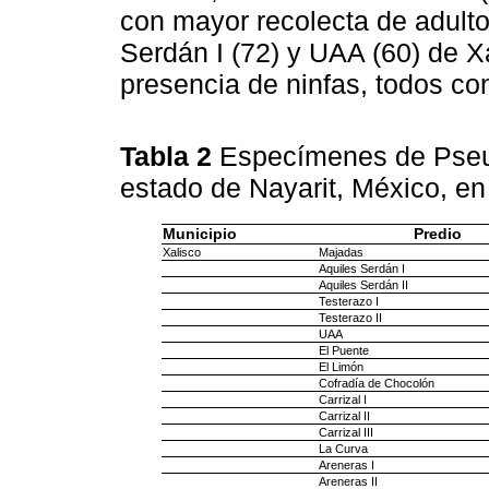
con mayor recolecta de adultos
Serdán I (72) y UAA (60) de Xa
presencia de ninfas, todos co
Tabla 2
Especímenes de Pseud
estado de Nayarit, México, en
Municipio
Predio
Xalisco
Majadas
Aquiles Serdán I
Aquiles Serdán II
Testerazo I
Testerazo II
UAA
El Puente
El Limón
Cofradía de Chocolón
Carrizal I
Carrizal II
Carrizal III
La Curva
Areneras I
Areneras II