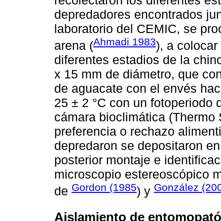
recolectaron los diferentes e
depredadores encontrados junt
laboratorio del CEMIC, se pro
Ahmadi 1983
arena (
), a colocar
diferentes estadios de la chin
x 15 mm de diámetro, que cont
de aguacate con el envés haci
25 ± 2 °C con un fotoperiodo
cámara bioclimática (Thermo S
preferencia o rechazo aliment
depredaron se depositaron en 
posterior montaje e identifica
microscopio estereoscópico 
Gordon (1985
González (20
de
) y
Aislamiento de entomopat