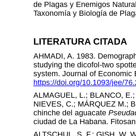
de Plagas y Enemigos Natural
Taxonomía y Biología de Plag
LITERATURA CITADA
AHMADI, A. 1983. Demographi
studying the dicofol-two spott
system. Journal of Economic 
https://doi.org/10.1093/jee/76
ALMAGUEL, L.; BLANCO, E.; 
NIEVES, C.; MÁRQUEZ M.; BL
chinche del aguacate
Pseudac
ciudad de La Habana. Fitosani
ALTSCHUL, S. F.; GISH, W. 