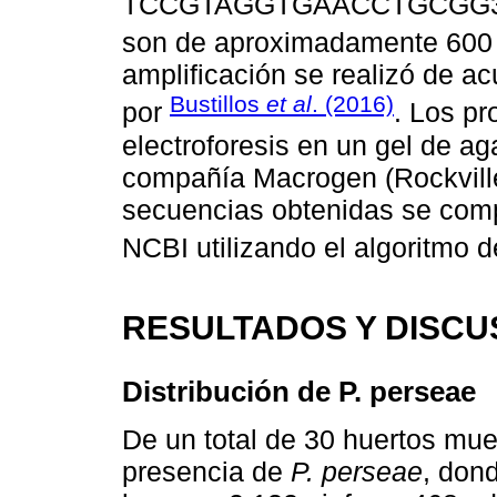
TCCGTAGGTGAACCTGCGG3’), 
son de aproximadamente 600 
amplificación se realizó de a
Bustillos
et al
. (2016)
por
. Los p
electroforesis en un gel de ag
compañía Macrogen (Rockville
secuencias obtenidas se comp
NCBI utilizando el algoritmo 
RESULTADOS Y DISCU
Distribución de P. perseae
De un total de 30 huertos mues
presencia de
P. perseae
, dond