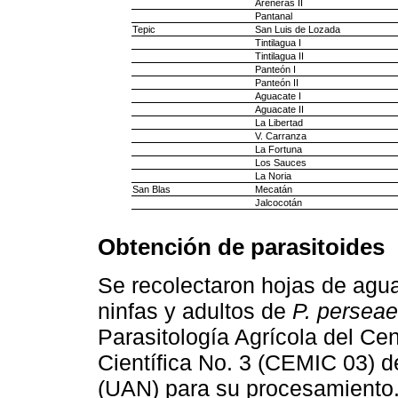
Areneras II
Pantanal
Tepic
San Luis de Lozada
Tintilagua I
Tintilagua II
Panteón I
Panteón II
Aguacate I
Aguacate II
La Libertad
V. Carranza
La Fortuna
Los Sauces
La Noria
San Blas
Mecatán
Jalcocotán
Obtención de parasitoides
Se recolectaron hojas de agu
ninfas y adultos de
P. perseae
Parasitología Agrícola del Cen
Científica No. 3 (CEMIC 03) 
(UAN) para su procesamiento. 