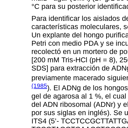
°C para su posterior identific
Para identificar los aislados
características moleculares,
Un explante del hongo purific
Petri con medio PDA y se incu
recolectó en un mortero de po
[200 mM Tris-HCl (pH = 8), 
SDS] para extracción de ADNg
previamente macerado siguien
(1985
). El ADNg de los hongos
gel de agarosa al 1 %, el cual 
del ADN ribosomal (ADNr) y el 
por sus siglas en inglés). Se 
ITS4 (5’- TCCTCCGCTTATTGAT