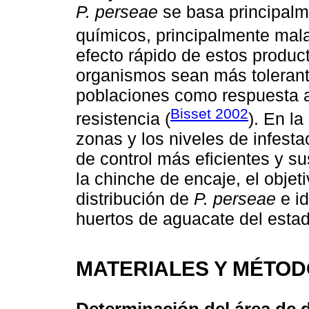
P. perseae
se basa principalme
químicos, principalmente mala
efecto rápido de estos produ
organismos sean más tolerant
poblaciones como respuesta a
Bisset 2002
resistencia (
). En l
zonas y los niveles de infesta
de control más eficientes y s
la chinche de encaje, el objeti
distribución de
P. perseae
e id
huertos de aguacate del estad
MATERIALES Y MÉTO
Determinación del área de d