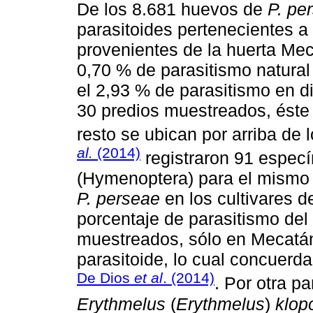
De los 8.681 huevos de
P. pe
parasitoides pertenecientes a
provenientes de la huerta Mec
0,70 % de parasitismo natural
el 2,93 % de parasitismo en d
30 predios muestreados, éste 
resto se ubican por arriba de
al.
(2014)
registraron 91 espec
(Hymenoptera) para el mismo 
P. perseae
en los cultivares 
porcentaje de parasitismo del
muestreados, sólo en Mecatán
parasitoide, lo cual concuerd
De Dios
et al
. (2014)
. Por otra pa
Erythmelus
(
Erythmelus
)
klop