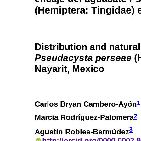
(Hemiptera: Tingidae) 
Distribution and natura
Pseudacysta perseae
(H
Nayarit, Mexico
1
Carlos Bryan Cambero-Ayón
2
Marcia Rodríguez-Palomera
3
Agustín Robles-Bermúdez
http://orcid.org/0000-0002-