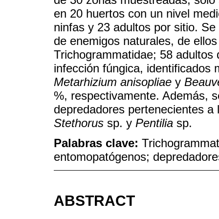
en 20 huertos con un nivel medi
ninfas y 23 adultos por sitio. S
de enemigos naturales, de ellos 
Trichogrammatidae; 58 adultos
infección fúngica, identificado
Metarhizium anisopliae
y
Beauve
%, respectivamente. Además, s
depredadores pertenecientes a 
Stethorus
sp. y
Pentilia
sp.
Palabras clave:
Trichogrammati
entomopatógenos; depredadore
ABSTRACT