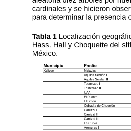
aleatoria diez árboles por hue
cardinales y se hicieron obse
para determinar la presencia
Tabla 1
Localización geográfi
Hass. Hall y Choquette del sit
México.
Municipio
Predio
Xalisco
Majadas
Aquiles Serdán I
Aquiles Serdán II
Testerazo I
Testerazo II
UAA
El Puente
El Limón
Cofradía de Chocolón
Carrizal I
Carrizal II
Carrizal III
La Curva
Areneras I