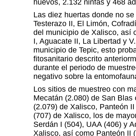
huevos, 2.132 ninfas y 468 ad
Las diez huertas donde no se
Testerazo II, El Limón, Cofrad
del municipio de Xalisco, as
I, Aguacate II, La Libertad y 
municipio de Tepic, esto pro
fitosanitario descrito anterio
durante el periodo de muestreo
negativo sobre la entomofauna
Los sitios de muestreo con m
Mecatán (2.080) de San Blas c
(2.079) de Xalisco, Panteón II
(707) de Xalisco, los de mayo
Serdán I (504), UAA (406) y Aq
Xalisco, así como Panteón II (