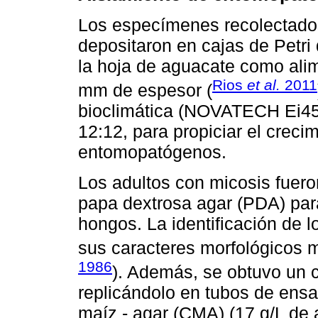
Los especímenes recolectados
depositaron en cajas de Petri
la hoja de aguacate como ali
Rios
et al.
2011
mm de espesor (
bioclimática (NOVATECH Ei45)
12:12, para propiciar el crec
entomopatógenos.
Los adultos con micosis fuer
papa dextrosa agar (PDA) para
hongos. La identificación de l
sus caracteres morfológicos 
1986
). Además, se obtuvo un 
replicándolo en tubos de ensa
maíz - agar (CMA) (17 g/L de 