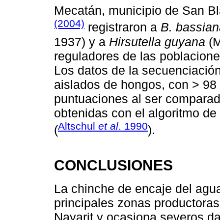
Mecatán, municipio de San Bla
(2004)
registraron a
B. bassian
1937) y a
Hirsutella guyana
(M
reguladores de las poblacion
Los datos de la secuenciación
aislados de hongos, con > 98
puntuaciones al ser compara
obtenidas con el algoritmo d
Altschul
et al
. 1990
(
).
CONCLUSIONES
La chinche de encaje del ag
principales zonas productoras 
Nayarit y ocasiona severos da