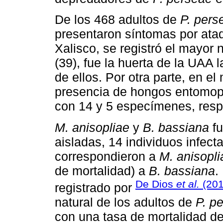
De los 468 adultos de
P. pers
presentaron síntomas por at
Xalisco, se registró el mayo
(39), fue la huerta de la UAA 
de ellos. Por otra parte, en el
presencia de hongos entomopa
con 14 y 5 especímenes, resp
M. anisopliae
y
B. bassiana
fu
aisladas, 14 individuos infect
correspondieron a
M. anisopli
de mortalidad) a
B. bassiana
.
De Dios
et al.
(201
registrado por
natural de los adultos de
P. p
con una tasa de mortalidad d