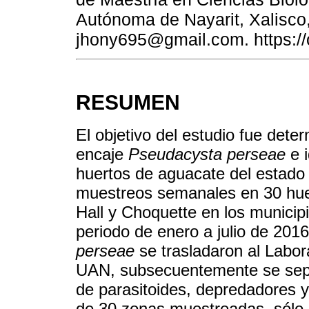
Autónoma de Nayarit, Xalisco,
jhony695@gmail.com. https://
RESUMEN
El objetivo del estudio fue deter
encaje
Pseudacysta perseae
e i
huertos de aguacate del estado 
muestreos semanales en 30 huer
Hall y Choquette en los municipi
periodo de enero a julio de 20
perseae
se trasladaron al Labora
UAN, subsecuentemente se sepa
de parasitoides, depredadores 
de 30 zonas muestreadas, sólo 