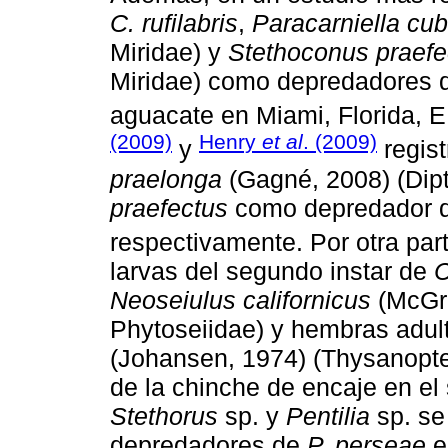
C. rufilabris
,
Paracarniella cu
Miridae) y
Stethoconus praefe
Miridae) como depredadores
aguacate en Miami, Florida, 
(2009)
Henry
et al
. (2009)
y
regist
praelonga
(Gagné, 2008) (Dip
praefectus
como depredador de
respectivamente. Por otra par
larvas del segundo instar de
C
Neoseiulus californicus
(McGre
Phytoseiidae) y hembras adul
(Johansen, 1974) (Thysanopte
de la chinche de encaje en el 
Stethorus
sp. y
Pentilia
sp. se
depredadores de
P. perseae
e