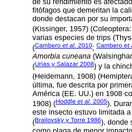
de su rendimiento es afectado
fitófagos que demeritan la ca
donde destacan por su impor
(Kissinger, 1957) (Coleoptera:
varias especies de trips (Thys
Cambero
et al.
2010
Cambero
et 
(
;
Amorbia cuneana
(Walsingham,
Urías y Salazar 2008
(
) y la chin
(Heidemann, 1908) (Hemiptera
última, fue descrita por prime
América (EE. UU.) en 1908 
Hoddle
et al.
2005
1908) (
). Dura
este insecto estuvo limitada a
Brailovsky y Torre 1986
(
), donde 
como plaga de menor impacto 