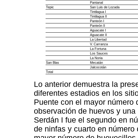
Pantanal
Tepic
San Luis de Lozada
Tintilagua I
Tintilagua II
Panteón I
Panteón II
Aguacate I
Aguacate II
La Libertad
V. Carranza
La Fortuna
Los Sauces
La Noria
San Blas
Mecatán
Jalcocotán
Total
Lo anterior demuestra la pres
diferentes estadios en los sit
Puente con el mayor número d
observación de huevos y una 
Serdán I fue el segundo en n
de ninfas y cuarto en número
mayor número de huevecillos, 