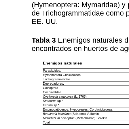
(Hymenoptera: Mymaridae) y 
de Trichogrammatidae como p
EE. UU.
Tabla 3
Enemigos naturales 
encontrados en huertos de ag
Enemigos naturales
Parasitoides:
Hymenoptera Chalcidoidea
Trichogrammatidae
Depredadores:
Coleoptera
Coccinellidae
Cycloneda sanguinea
(L. 1763)
Stethorus
sp.*
Pentilia
sp.*
Entomopatógenos. Hypocreales. Cordycipitaceae:
Beauveria bassiana
(Balsamo) Vuillemin
Metarhizium anisopliae
(Metschnikoff) Sorokin
Total