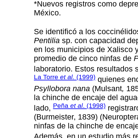
*Nuevos registros como depr
México.
Se identificó a los coccinélid
Pentilia
sp. con capacidad dep
en los municipios de Xalisco
promedio de cinco ninfas de
P
laboratorio. Estos resultados 
La Torre
et al.
(1999)
quienes enc
Psyllobora nana
(Mulsant
,
185
la chinche de encaje del agu
Peña
et al
. (1998)
lado,
registra
(Burmeister, 1839) (Neuropte
ninfas de la chinche de encaje
Además, en un estudio más r