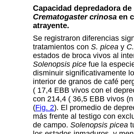
Capacidad depredadora de
Crematogaster crinosa
en c
atrayente.
Se registraron diferencias sign
tratamientos con
S. picea
y
C.
estados de broca vivos al inte
Solenopsis pice
fue la especi
disminuir significativamente l
interior de granos de café pe
( 17,4 EBB vivos con el depre
con 214,4 ( 36,5 EBB vivos (n 
(
Fig. 2
). El promedio de depr
más frente al testigo con exc
de campo.
Solenopsis picea
t
los estados inmaduros, y meno