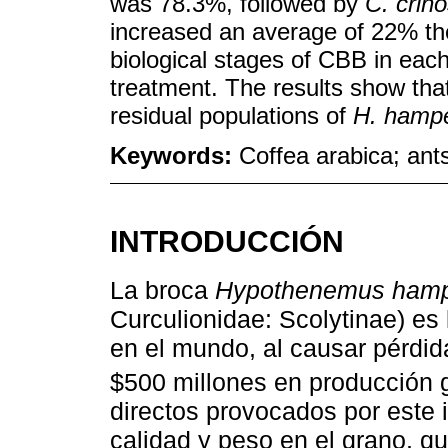
was 78.3%, followed by
C. crin
increased an average of 22% the
biological stages of CBB in ea
treatment. The results show tha
residual populations of
H. hamp
Keywords:
Coffea arabica; ants
INTRODUCCIÓN
La broca
Hypothenemus hamp
Curculionidae: Scolytinae) es l
en el mundo, al causar pérdi
$500 millones en producción g
directos provocados por este 
calidad y peso en el grano, q