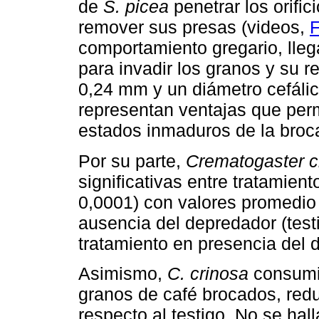
de
S. picea
penetrar los orific
remover sus presas (videos,
F
comportamiento gregario, lleg
para invadir los granos y su r
0,24 mm y un diámetro cefáli
representan ventajas que perm
estados inmaduros de la broca
Por su parte,
Crematogaster c
significativas entre tratamient
0,0001) con valores promedio
ausencia del depredador (test
tratamiento en presencia del 
Asimismo,
C. crinosa
consumió
granos de café brocados, red
respecto al testigo. No se hal