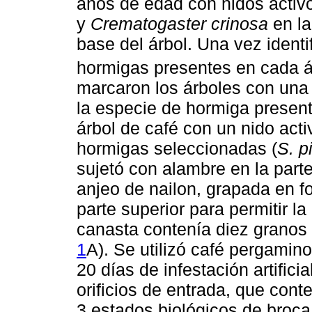
años de edad con nidos activ
y
Crematogaster crinosa
en la
base del árbol. Una vez identi
hormigas presentes en cada á
marcaron los árboles con una c
la especie de hormiga presen
árbol de café con un nido act
hormigas seleccionadas (
S. p
sujetó con alambre en la parte
anjeo de nailon, grapada en 
parte superior para permitir l
canasta contenía diez granos
1
A). Se utilizó café pergami
20 días de infestación artific
orificios de entrada, que cont
3 estados biológicos de broca