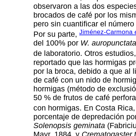
observaron a las dos especie
brocados de café por los mismo
pero sin cuantificar el númer
Jiménez-Carmona
Por su parte,
del 100% por
W. auropunctat
de laboratorio. Otros estudio
reportado que las hormigas pre
por la broca, debido a que al 
de café con un nido de hormig
hormigas (método de exclusió
50 % de frutos de café perfor
con hormigas. En Costa Rica
porcentaje de depredación por
Solenopsis geminata
(Fabrici
Mayr, 1884, y
Crematogaster 