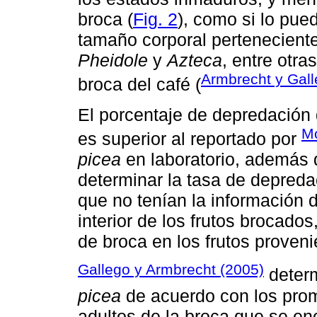
broca (
Fig. 2
), como si lo pu
tamaño corporal pertenecient
Pheidole
y
Azteca
, entre otra
Armbrecht y Gal
broca del café (
El porcentaje de depredación 
Mo
es superior al reportado por
picea
en laboratorio, además 
determinar la tasa de depred
que no tenían la información 
interior de los frutos brocado
de broca en los frutos proven
Gallego y Armbrecht (2005)
deter
picea
de acuerdo con los prom
adultos de la broca que se en