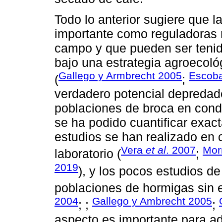
Todo lo anterior sugiere que
importante como reguladoras n
campo y que pueden ser tenid
bajo una estrategia agroecoló
Gallego y Armbrecht 2005
Escob
(
;
verdadero potencial depredad
poblaciones de broca en cond
se ha podido cuantificar exac
estudios se han realizado en 
Vera
et al
. 2007
Mor
laboratorio (
;
2019
), y los pocos estudios d
poblaciones de hormigas sin e
2004
Gallego y Ambrecht 2005
; ;
;
aspecto es importante para ad