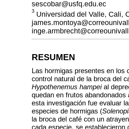
sescobar@usfq.edu.ec
3
Universidad del Valle, Cali, 
james.montoya@correounivall
inge.armbrecht@correounivall
RESUMEN
Las hormigas presentes en los c
control natural de la broca del
Hypothenemus hampei
al depre
quedan en frutos abandonados al
esta investigación fue evaluar 
especies de hormigas (
Solenopi
la broca del café con un atray
cada especie, se establecieron