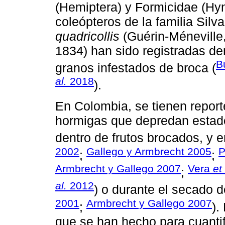
(Hemiptera) y Formicidae (Hy
coleópteros de la familia Silv
quadricollis
(Guérin-Méneville
1834) han sido registradas den
B
granos infestados de broca (
al.
2018
).
En Colombia, se tienen repor
hormigas que depredan estad
dentro de frutos brocados, y en
2002
Gallego y Armbrecht 2005
P
;
;
Armbrecht y Gallego 2007
Vera
et
;
al.
2012
) o durante el secado 
2001
Armbrecht y Gallego 2007
;
).
que se han hecho para cuantif