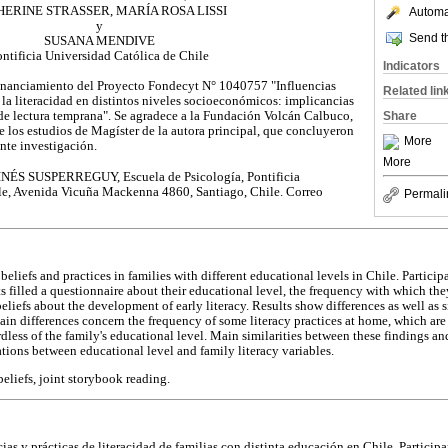
ERINE STRASSER, MARÍA ROSA LISSI
Automat
y
Send th
SUSANA MENDIVE
ntificia Universidad Católica de Chile
Indicators
financiamiento del Proyecto Fondecyt N° 1040757 "Influencias
Related lin
e la literacidad en distintos niveles socioeconómicos: implicancias
Share
de lectura temprana". Se agradece a la Fundación Volcán Calbuco,
e los estudios de Magíster de la autora principal, que concluyeron
More
ente investigación.
More
NÉS SUSPERREGUY, Escuela de Psicología, Pontificia
le, Avenida Vicuña Mackenna 4860, Santiago, Chile. Correo
Permali
 beliefs and practices in families with different educational levels in Chile. Partici
s filled a questionnaire about their educational level, the frequency with which the
beliefs about the development of early literacy. Results show differences as well as s
in differences concern the frequency of some literacy practices at home, which are 
rdless of the family's educational level. Main similarities between these findings a
ations between educational level and family literacy variables.
 beliefs, joint storybook reading.
cias y prácticas de literacidad de familias con distinta educación en Chile. Particip