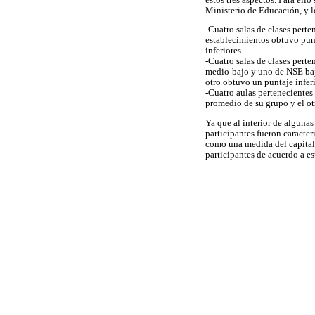
Ministerio de Educación, y l
-Cuatro salas de clases pert
establecimientos obtuvo punt
inferiores.
-Cuatro salas de clases pert
medio-bajo y uno de NSE bajo
otro obtuvo un puntaje infer
-Cuatro aulas pertenecientes
promedio de su grupo y el otr
Ya que al interior de algunas
participantes fueron caracte
como una medida del capital 
participantes de acuerdo a est