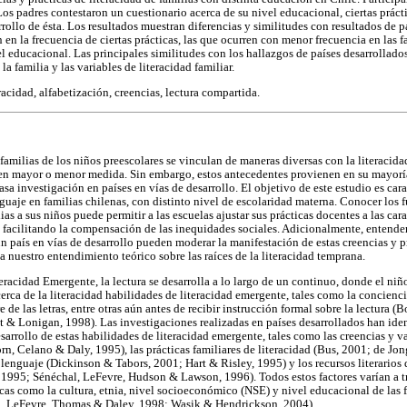
Los padres contestaron un cuestionario acerca de su nivel educacional, ciertas práctic
rrollo de ésta. Los resultados muestran diferencias y similitudes con resultados de p
n en la frecuencia de ciertas prácticas, las que ocurren con menor frecuencia en las f
 educacional. Las principales similitudes con los hallazgos de países desarrollados
la familia y las variables de literacidad familiar.
racidad, alfabetización, creencias, lectura compartida.
familias de los niños preescolares se vinculan de maneras diversas con la literacida
 en mayor o menor medida. Sin embargo, estos antecedentes provienen en su mayoría
asa investigación en países en vías de desarrollo. El objetivo de este estudio es cara
nguaje en familias chilenas, con distinto nivel de escolaridad materna. Conocer los
as a sus niños puede permitir a las escuelas ajustar sus prácticas docentes a las cara
facilitando la compensación de las inequidades sociales. Adicionalmente, entender
n país en vías de desarrollo pueden moderar la manifestación de estas creencias y pr
 a nuestro entendimiento teórico sobre las raíces de la literacidad temprana.
racidad Emergente, la lectura se desarrolla a lo largo de un continuo, donde el niño
erca de la literacidad habilidades de literacidad emergente, tales como la concienci
de las letras, entre otras aún antes de recibir instrucción formal sobre la lectura 
 & Lonigan, 1998). Las investigaciones realizadas en países desarrollados han iden
esarrollo de estas habilidades de literacidad emergente, tales como las creencias y va
n, Celano & Daly, 1995), las prácticas familiares de literacidad (Bus, 2001; de J
enguaje (Dickinson & Tabors, 2001; Hart & Risley, 1995) y los recursos literarios 
 1995; Sénéchal, LeFevre, Hudson & Lawson, 1996). Todos estos factores varían a t
s como la cultura, etnia, nivel socioeconómico (NSE) y nivel educacional de las fa
, LeFevre, Thomas & Daley, 1998; Wasik & Hendrickson, 2004).