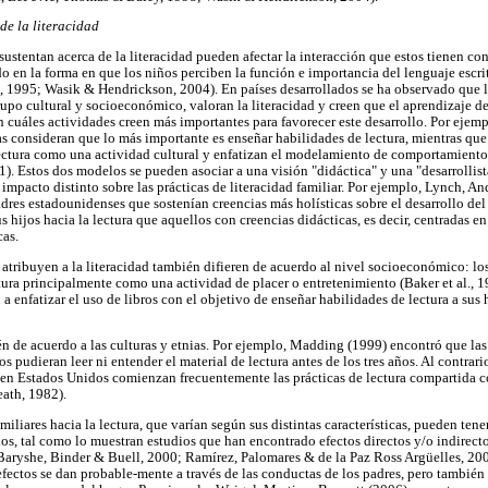
de la literacidad
sustentan acerca de la literacidad pueden afectar la interacción que estos tienen con
do en la forma en que los niños perciben la función e importancia del lenguaje escr
1995; Wasik & Hendrickson, 2004). En países desarrollados se ha observado que la
po cultural y socioeconómico, valoran la literacidad y creen que el aprendizaje d
en cuáles actividades creen más importantes para favorecer este desarrollo. Por ejemp
as consideran que lo más importante es enseñar habilidades de lectura, mientras que 
lectura como una actividad cultural y enfatizan el modelamiento de comportamientos
 Estos dos modelos se pueden asociar a una visión "didáctica" y una "desarrollista
 impacto distinto sobre las prácticas de literacidad familiar. Por ejemplo, Lynch, A
dres estadounidenses que sostenían creencias más holísticas sobre el desarrollo del 
s hijos hacia la lectura que aquellos con creencias didácticas, es decir, centradas e
cas.
 atribuyen a la literacidad también difieren de acuerdo al nivel socioeconómico: lo
tura principalmente como una actividad de placer o entretenimiento (Baker et al., 1
a enfatizar el uso de libros con el objetivo de enseñar habilidades de lectura a su
én de acuerdo a las culturas y etnias. Por ejemplo, Madding (1999) encontró que las
s pudieran leer ni entender el material de lectura antes de los tres años. Al contrari
 en Estados Unidos comienzan frecuentemente las prácticas de lectura compartida c
eath, 1982).
amiliares hacia la lectura, que varían según sus distintas características, pueden te
iños, tal como lo muestran estudios que han encontrado efectos directos y/o indirecto
eBaryshe, Binder & Buell, 2000; Ramírez, Palomares & de la Paz Ross Argüelles, 20
fectos se dan probable-mente a través de las conductas de los padres, pero también 