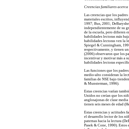
Creencias familiares acerca 
Las creencias que los padres 
materiales escritos, influyen
1997; Bus, 2001; DeBaryshe, 
independientemente de su gru
de la escuela, pero difieren 
habilidades lectoras más baj
habilidades lectoras ven la 
Spiegel & Cunningham, 1991).
respectivamente, y tienen un
(2006) observaron que los pa
incentivar y motivar más a su
habilidades lectoras específi
Las funciones que los padres
medio-alto consideran la lec
familias de NSE bajo tienden 
& Munsterman, 1996).
Estas creencias varían tambi
Unidos no creían que los niño
anglosajonas de clase media
tienen seis meses de edad (H
Estas creencias y actitudes f
el desarrollo lector de los n
paternas hacia la lectura (D
Pasek & Cone, 1990). Estos e