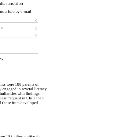
ic translation
is article by e-mail
ks
nk
pants were 188 parents of
y engaged in several literacy
imilarities with findings
less frequent in Chile than
nd those from developed
aron 188 niños y niñas de