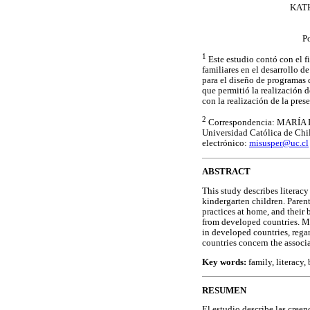
KATH
Po
1
Este estudio contó con el 
familiares en el desarrollo d
para el diseño de programas 
que permitió la realización d
con la realización de la pres
2
Correspondencia: MARÍA I
Universidad Católica de Chi
electrónico:
misusper@uc.cl
ABSTRACT
This study describes literacy
kindergarten children. Parent
practices at home, and their 
from developed countries. Ma
in developed countries, rega
countries concern the associ
Key words:
family, literacy,
RESUMEN
El estudio describe las creen