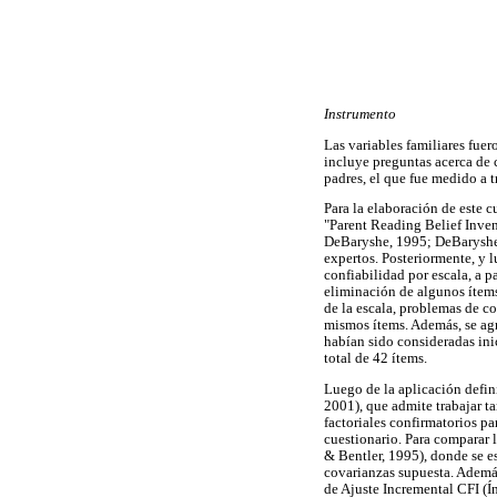
Instrumento
Las variables familiares fue
incluye preguntas acerca de c
padres, el que fue medido a t
Para la elaboración de este c
"Parent Reading Belief Inven
DeBaryshe, 1995; DeBaryshe e
expertos. Posteriormente, y l
confiabilidad por escala, a p
eliminación de algunos ítems
de la escala, problemas de co
mismos ítems. Además, se agr
habían sido consideradas ini
total de 42 ítems.
Luego de la aplicación defin
2001), que admite trabajar t
factoriales confirmatorios pa
cuestionario. Para comparar 
& Bentler, 1995), donde se es
covarianzas supuesta. Además
de Ajuste Incremental CFI (Í