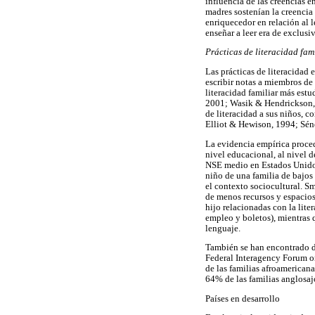
influencia de las creencias 
madres sostenían la creencia
enriquecedor en relación al 
enseñar a leer era de exclusi
Prácticas de literacidad fam
Las prácticas de literacidad 
escribir notas a miembros de 
literacidad familiar más estu
2001; Wasik & Hendrickson, 2
de literacidad a sus niños, 
Elliot & Hewison, 1994; Séné
La evidencia empírica proced
nivel educacional, al nivel 
NSE medio en Estados Unidos 
niño de una familia de bajos
el contexto sociocultural. S
de menos recursos y espacios
hijo relacionadas con la lite
empleo y boletos), mientras 
lenguaje.
También se han encontrado dif
Federal Interagency Forum o
de las familias afroamericana
64% de las familias anglosaj
Países en desarrollo