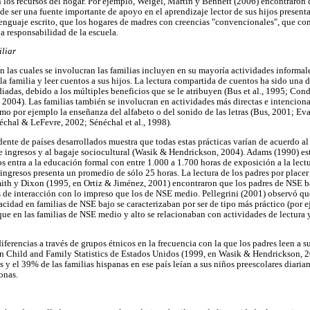
en los recursos del hogar. Por ejemplo, Weigel, Martin y Bennett (2006) encontraron
 de ser una fuente importante de apoyo en el aprendizaje lector de sus hijos prese
lenguaje escrito, que los hogares de madres con creencias "convencionales", que con
va responsabilidad de la escuela.
iliar
en las cuales se involucran las familias incluyen en su mayoría actividades informale
la familia y leer cuentos a sus hijos. La lectura compartida de cuentos ha sido una d
diadas, debido a los múltiples beneficios que se le atribuyen (Bus et al., 1995; Co
004). Las familias también se involucran en actividades más directas e intenciona
como por ejemplo la enseñanza del alfabeto o del sonido de las letras (Bus, 2001; E
chal & LeFevre, 2002; Sénéchal et al., 1998).
ente de países desarrollados muestra que todas estas prácticas varían de acuerdo a
de ingresos y al bagaje sociocultural (Wasik & Hendrickson, 2004). Adams (1990) es
entra a la educación formal con entre 1.000 a 1.700 horas de exposición a la lectu
 ingresos presenta un promedio de sólo 25 horas. La lectura de los padres por placer
mith y Dixon (1995, en Ortiz & Jiménez, 2001) encontraron que los padres de NSE 
 de interacción con lo impreso que los de NSE medio. Pellegrini (2001) observó que
racidad en familias de NSE bajo se caracterizaban por ser de tipo más práctico (por e
que en las familias de NSE medio y alto se relacionaban con actividades de lectura 
erencias a través de grupos étnicos en la frecuencia con la que los padres leen a su
n Child and Family Statistics de Estados Unidos (1999, en Wasik & Hendrickson, 2
s y el 39% de las familias hispanas en ese país leían a sus niños preescolares diari
onas.