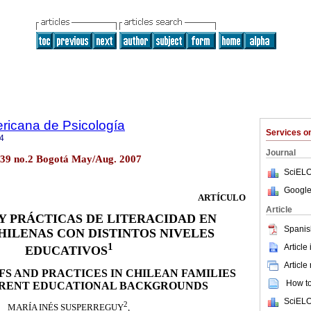
ricana de Psicología
Services 
4
Journal
ol.39 no.2 Bogotá May/Aug. 2007
SciELO
Google
ARTÍCULO
Article
Y PRÁCTICAS DE LITERACIDAD EN
Spanis
HILENAS CON DISTINTOS NIVELES
1
Article
EDUCATIVOS
Article
FS AND PRACTICES IN CHILEAN FAMILIES
How to 
ERENT EDUCATIONAL BACKGROUNDS
SciELO
2
MARÍA INÉS SUSPERREGUY
,