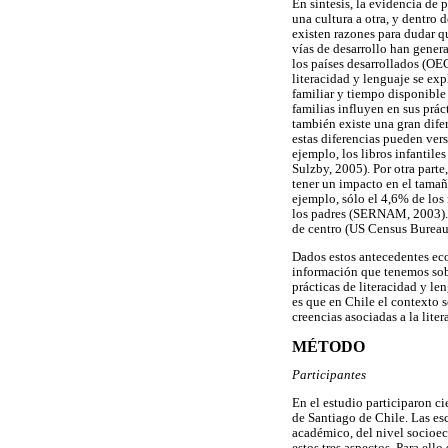
En síntesis, la evidencia de 
una cultura a otra, y dentro d
existen razones para dudar qu
vías de desarrollo han gener
los países desarrollados (OEC
literacidad y lenguaje se exp
familiar y tiempo disponible 
familias influyen en sus prác
también existe una gran difer
estas diferencias pueden ver
ejemplo, los libros infantile
Sulzby, 2005). Por otra parte
tener un impacto en el tamaño
ejemplo, sólo el 4,6% de los
los padres (SERNAM, 2003). E
de centro (US Census Bureau, 
Dados estos antecedentes econ
información que tenemos sobr
prácticas de literacidad y le
es que en Chile el contexto s
creencias asociadas a la liter
MÉTODO
Participantes
En el estudio participaron ci
de Santiago de Chile. Las es
académico, del nivel socioe
estos tres aspectos. Para ell