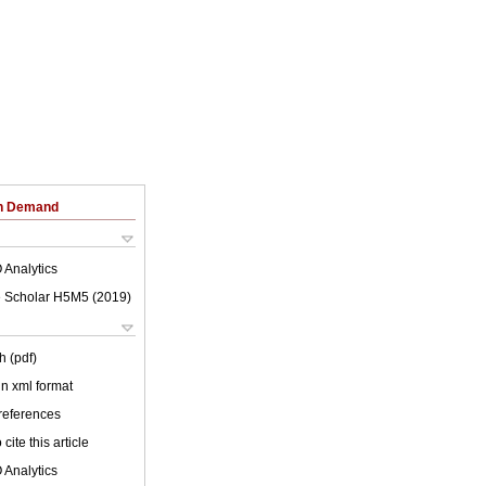
on Demand
 Analytics
 Scholar H5M5 (
2019
)
h (pdf)
 in xml format
 references
cite this article
 Analytics