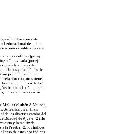
tigación. El instrumento
 nivel educacional de ambos
 crear una variable continua.
 en otras culturas (por ej.
ografía revisada (por ej.
 sometida a juicio de
e los ítems y un análisis de
icaron principalmente la
correlación con otros ítems
 las instrucciones o de los
güística con el niño que no
as, correspondientes a un
grama Mplus (Muthén & Muthén,
. Se realizaron análisis
l de las diversas escalas del
e de Bondad de Ajuste ÷2 (Hu
muestra y la matriz de
 a la Prueba ÷2: los Índices
el caso de estos dos índices