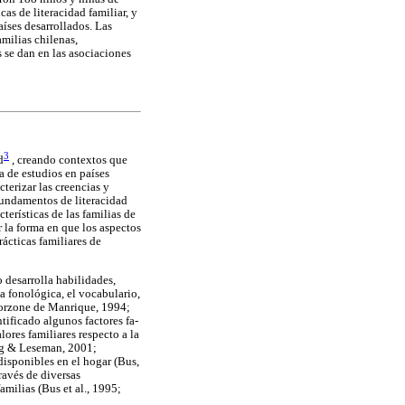
as de literacidad familiar, y
aíses desarrollados. Las
amilias chilenas,
 se dan en las asociaciones
3
d
, creando contextos que
 de estudios en países
cterizar las creencias y
 fundamentos de literacidad
cterísticas de las familias de
 la forma en que los aspectos
ácticas familiares de
 desarrolla habilidades,
a fonológica, el vocabulario,
(Borzone de Manrique, 1994;
tificado algunos factores fa-
lores familiares respecto a la
ong & Leseman, 2001;
disponibles en el hogar (Bus,
ravés de diversas
milias (Bus et al., 1995;