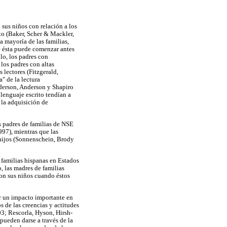
 sus niños con relación a los
ito (Baker, Scher & Mackler,
 mayoría de las familias,
e ésta puede comenzar antes
lo, los padres con
los padres con altas
 lectores (Fitzgerald,
" de la lectura
nderson, Anderson y Shapiro
lenguaje escrito tendían a
n la adquisición de
s padres de familias de NSE
997), mientras que las
s hijos (Sonnenschein, Brody
 familias hispanas en Estados
o, las madres de familias
on sus niños cuando éstos
ner un impacto importante en
s de las creencias y actitudes
03; Rescorla, Hyson, Hirsh-
pueden darse a través de la