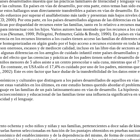
países desarrollados muestra que las prácticas familiares de literacidad y lenguaje va
e las culturas. En países en vías de desarrollo, por otra parte, estos temas han sido 
e estos hallazgos sean directamente transferibles a países en vías de desarrollo. En 
ado esfuerzos por superar el analfabetismo más tarde y presentan más bajos niveles
D, 2000). Por otra parte, en los países desarrollados algunas de las diferencias en la
lican por disparidad de recursos entre las familias, tanto en lo relativo a recursos m
para interactuar con los hijos. Varios autores han mostrado que los recursos a los cu
ticas (Neuman, 1999; Pellegrini, Perlmutter, Galda & Brody, 1990). En países en vías
encia en los recursos literarios a los cuales tienen acceso las familias de diferente
se homogeneizadas en algún grado por el bajo acceso a recursos existente en toda la
s son onerosos, escasos y de mediocre calidad, incluso en las libre-rías de sectores 
, algunas diferencias en los arreglos de cuidado infantil entre países desarrollados y
 del efecto que las creencias y prácticas de los padres tienen sobre el desarrollo de
 niños menores de 5 años asiste a un centro preescolar o sala cuna, mientras que el
n contraste, en USA sólo el 17,4% es cuidado por uno de los padres, mientras que 
2002). Este es otro factor que hace dudar de la transferibilidad de los datos entre 
ómicos y culturales que distinguen a los países desarrollados de aquellos en vías d
e estas variables en los últimos, en este estudio hemos querido abordar el problem
nguaje en las familias de un país latinoamericano en vías de desarrollo. La hipótesis
ocioeconómico y educacional de las familias tiene una influencia significativa en s
acidad y el lenguaje.
ento ochenta y ocho niños y niñas y sus familias, pertenecientes a doce salas de ki
cuelas fueron seleccionadas en función de los puntajes obtenidos en pruebas nacio
conómico del establecimiento y de la dependencia del mismo, de forma de constitui
o se utilizó la clasificación del nivel socioeconómico de los establecimientos educa