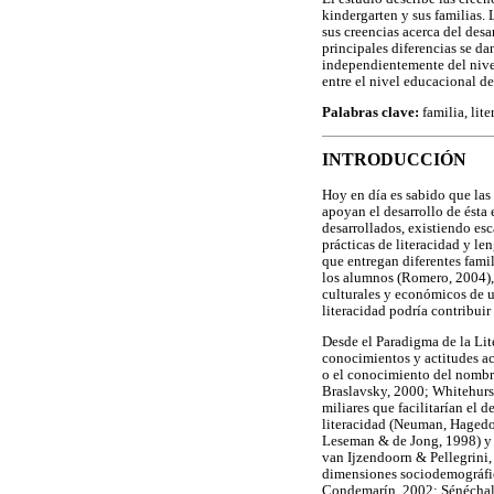
kindergarten y sus familias. 
sus creencias acerca del desa
principales diferencias se da
independientemente del nivel
entre el nivel educacional de 
Palabras clave:
familia, lite
INTRODUCCIÓN
Hoy en día es sabido que las 
apoyan el desarrollo de ésta
desarrollados, existiendo esc
prácticas de literacidad y le
que entregan diferentes famili
los alumnos (Romero, 2004), 
culturales y económicos de u
literacidad podría contribuir
Desde el Paradigma de la Lite
conocimientos y actitudes ac
o el conocimiento del nombre 
Braslavsky, 2000; Whitehurst
miliares que facilitarían el d
literacidad (Neuman, Hagedor
Leseman & de Jong, 1998) y l
van Ijzendoorn & Pellegrini,
dimensiones sociodemográfica
Condemarín, 2002; Sénéchal