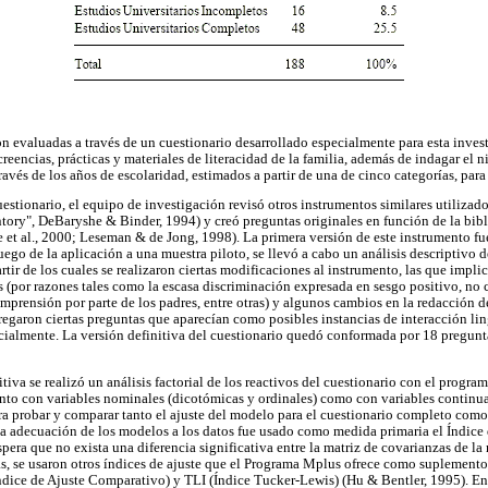
ron evaluadas a través de un cuestionario desarrollado especialmente para esta inves
reencias, prácticas y materiales de literacidad de la familia, además de indagar el
ravés de los años de escolaridad, estimados a partir de una de cinco categorías, para
uestionario, el equipo de investigación revisó otros instrumentos similares utilizados
tory", DeBaryshe & Binder, 1994) y creó preguntas originales en función de la bibli
t al., 2000; Leseman & de Jong, 1998). La primera versión de este instrumento fue
uego de la aplicación a una muestra piloto, se llevó a cabo un análisis descriptivo d
artir de los cuales se realizaron ciertas modificaciones al instrumento, las que impl
 (por razones tales como la escasa discriminación expresada en sesgo positivo, no 
mprensión por parte de los padres, entre otras) y algunos cambios en la redacción de
egaron ciertas preguntas que aparecían como posibles instancias de interacción lin
cialmente. La versión definitiva del cuestionario quedó conformada por 18 pregunt
itiva se realizó un análisis factorial de los reactivos del cuestionario con el pro
anto con variables nominales (dicotómicas y ordinales) como con variables continuas
ra probar y comparar tanto el ajuste del modelo para el cuestionario completo como e
la adecuación de los modelos a los datos fue usado como medida primaria el Índic
pera que no exista una diferencia significativa entre la matriz de covarianzas de la 
, se usaron otros índices de ajuste que el Programa Mplus ofrece como suplementos
ndice de Ajuste Comparativo) y TLI (Índice Tucker-Lewis) (Hu & Bentler, 1995). En 