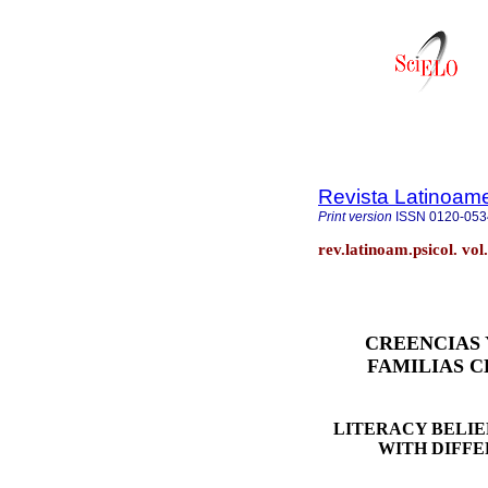
Revista Latinoame
Print version
ISSN
0120-053
rev.latinoam.psicol. v
CREENCIAS 
FAMILIAS C
LITERACY BELIE
WITH DIFF