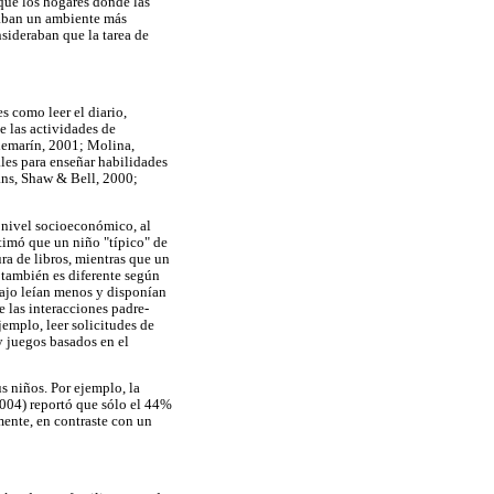
 que los hogares donde las
ntaban un ambiente más
sideraban que la tarea de
s como leer el diario,
e las actividades de
ndemarín, 2001; Molina,
les para enseñar habilidades
vans, Shaw & Bell, 2000;
l nivel socioeconómico, al
timó que un niño "típico" de
ra de libros, mientras que un
 también es diferente según
bajo leían menos y disponían
 las interacciones padre-
jemplo, leer solicitudes de
y juegos basados en el
s niños. Por ejemplo, la
004) reportó que sólo el 44%
amente, en contraste con un