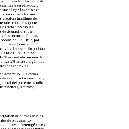
rían de una familia a otra, de
escasamente estudia-dos, y
primer lugar, los países en
 de comprensión lectora que
s prácticas familiares de
ateriales como al soporte
ales tienen acceso las
 de desarrollo, si bien
s niveles socioeconómicos,
 población. En Chile, por
acomodados (Strasser &
 en vías de desarrollo podrían
 sus hijos. En Chile por
 71,6% es cuidado por uno de
un 23,2% asiste a algún tipo
estos dos contextos.
e desarrollo, y la escasa
a de examinar las creencias y
 general del presente estudio
us prácticas, recursos y
ndergarten de nueve escuelas
nales de rendimiento
r una muestra heterogénea en
cionales proporcionada por el