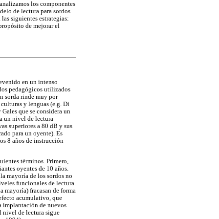
ar analizamos los componentes
delo de lectura para sordos
las siguientes estrategias:
 propósito de mejorar el
devenido en un intenso
odos pedagógicos utilizados
ón sorda rinde muy por
culturas y lenguas (e.g. Di
y Gales que se considera un
a un nivel de lectura
vas superiores a 80 dB y sus
rado para un oyente). Es
los 8 años de instrucción
guientes términos. Primero,
iantes oyentes de 10 años.
 la mayoría de los sordos no
iveles funcionales de lectura.
(la mayoría) fracasan de forma
"efecto acumulativo, que
 La implantación de nuevos
 nivel de lectura sigue