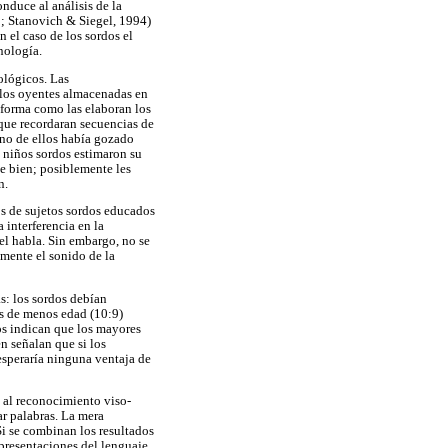
onduce al análisis de la
5; Stanovich & Siegel, 1994)
 el caso de los sordos el
nología.
ológicos. Las
e los oyentes almacenadas en
 forma como las elaboran los
 que recordaran secuencias de
uno de ellos había gozado
s niños sordos estimaron su
e bien; posiblemente les
n.
os de sujetos sordos educados
 interferencia en la
el habla. Sin embargo, no se
amente el sonido de la
s: los sordos debían
os de menos edad (10:9)
os indican que los mayores
n señalan que si los
esperaría ninguna ventaja de
a al reconocimiento viso-
ar palabras. La mera
Si se combinan los resultados
epresentaciones del lenguaje