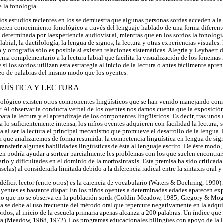
e la fonología.
ios estudios recientes en los se demuestra que algunas personas sordas acceden a la
ieren conocimiento fonológico a través del lenguaje hablado de una forma diferente
 determinada por laexperiencia audiovisual, mientras que en los sordos la fonología
labial, la dactilología, la lengua de signos, la lectura y otras experiencias visuales.
 y ortografía sólo es posible si existen relaciones sistemáticas. Alegría y Leybaert
ma complementario a la lectura labial que facilita la visualización de los fonemas 
i los sordos utilizan esta estrategia al inicio de la lectura o antes fácilmente apr
reo de palabras del mismo modo que los oyentes.
ÜÍSTICA Y LECTURA
ológico existen otros componentes lingüísticos que se han venido manejando como
or. Al observar la conducta verbal de los oyentes nos damos cuenta que la exposició
ra la lectura y el aprendizaje de los componentes lingüísticos. Es decir, tras unos
a lo suficientemente intensa, los niños oyentes adquieren con facilidad la lectura; 
a al ser la lectura el principal mecanismo que promueve el desarrollo de la lengua
a que analizaremos de forma resumida: la competencia lingüística en lengua de sig
 transferir algunas habilidades lingüísticas de ésta al lenguaje escrito. De éste modo
nen podría ayudar a sortear parcialmente los problemas con los que suelen encontra
io y dificultades en el dominio de la morfosintaxis. Esta premisa ha sido criticada
elas) al considerarla limitada debido a la diferencia radical entre la sintaxis oral y
déficit lector (entre otros) es la carencia de vocabulario (Waters & Doehring, 1990).
oyentes es bastante dispar. En los niños oyentes a determinadas edades aparecen ex
o que no se observa en la población sorda (Goldin-Meadow, 1985; Gregory & Mog
a se debe al uso frecuente del método oral que repercute negativamente en la adquis
rdos, al inicio de la escuela primaria apenas alcanza a 200 palabras. Un índice que 
tura (Meadow, 1968, 1972). Los programas educacionales bilingües con apoyo de la