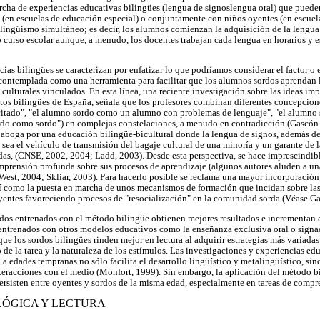
archa de experiencias educativas bilingües (lengua de signoslengua oral) que puede
(en escuelas de educación especial) o conjuntamente con niños oyentes (en escue
bilingüismo simultáneo; es decir, los alumnos comienzan la adquisición de la lengua
o curso escolar aunque, a menudo, los docentes trabajan cada lengua en horarios y 
ias bilingües se caracterizan por enfatizar lo que podríamos considerar el factor o 
s contemplada como una herramienta para facilitar que los alumnos sordos aprendan 
culturales vinculados. En esta línea, una reciente investigación sobre las ideas impl
tos bilingües de España, señala que los profesores combinan diferentes concepcion
itado", "el alumno sordo como un alumno con problemas de lenguaje", "el alumno
ordo como sordo") en complejas constelaciones, a menudo en contradicción (Gascón
 aboga por una educación bilingüe-bicultural donde la lengua de signos, además d
sea el vehículo de transmisión del bagaje cultural de una minoría y un garante de l
das, (CNSE, 2002, 2004; Ladd, 2003). Desde esta perspectiva, se hace imprescindib
mprensión profunda sobre sus procesos de aprendizaje (algunos autores aluden a u
est, 2004; Skliar, 2003). Para hacerlo posible se reclama una mayor incorporación 
 como la puesta en marcha de unos mecanismos de formación que incidan sobre las 
oyentes favoreciendo procesos de "resocialización" en la comunidad sorda (Véase 
dos entrenados con el método bilingüe obtienen mejores resultados e incrementan e
ntrenados con otros modelos educativos como la enseñanza exclusiva oral o signad
e los sordos bilingües rinden mejor en lectura al adquirir estrategias más variadas 
de la tarea y la naturaleza de los estímulos. Las investigaciones y experiencias e
 a edades tempranas no sólo facilita el desarrollo lingüístico y metalingüístico, s
 interacciones con el medio (Monfort, 1999). Sin embargo, la aplicación del método 
persisten entre oyentes y sordos de la misma edad, especialmente en tareas de compr
LÓGICA Y LECTURA