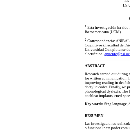
AN
Univ
1
Esta investigación ha sido
Iberoamericana (UCM)
2
Correspondencia: ANÍBAL P
Cognitivos), Facultad de Psi
Universidad Complutense de
electrónico:
apuente@psi.uc
ABSTRACT
Research carried out during 
for written communication. In
improving reading in deaf ch
dactylic codes. Finally, we p
phonological dyslexia. The f
cochlear implants, cued-spee
Key words:
Sing language, 
RESUMEN
Las investigaciones realizad
o funcional para poder comun