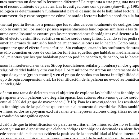
ntes muestran un desarrollo lector tan diferente? La respuesta a esta pregunta nos c
en el reconocimiento de palabras. Las investigaciones con oyentes (Snowling, 199
ológica es determinante y fundamental para el desarrollo de la habilidad lectora. En
 controvertido y cabe preguntarse cómo los sordos lectores habrían accedido a la fo
mental podría llevarnos a pensar que los sordos carecen totalmente de códigos fon
odo lo contrario: los sordos poseen representaciones fonológicas similares a las d
orma como los sordos construyen las representaciones fonológicas es diferente a la
ió el efecto de similitud acústica en niños sordos congénitos. Cuando se les pedía
cometían errores de intrusión fonética, mientras que otros no lo hacían. Como ning
suponerse que el efecto fuera acústico. Sin embargo, cuando los profesores de esto
ue sólo cometían errores de confusión fonética aquellos que hablaban medianament
ocal, mientras que los que hablaban peor no podían hacerlo y, de hecho, no lo hacía
naron la interferencia en tareas Stroop (condiciones señalar y nombrar) en dos grup
eligibilidaddel habla y otro con baja. Los resultados mostraron un incremento de la
rupo de oyente (grupo control) y en el grupo de sordos con buena inteligibilidad d
grupo de baja comprensión oral. La identificación de la palabra no evocó automátic
a inteligible.
señaron una tarea de deletreo con el objetivo de explorar las habilidades fonológica
ía aparente con palabras de ortografía opaca. Los autores observaron que los sord
rente al 20% del grupo de mayor edad (13:10). Para los investigadores, los resultad
es fonológicas de las palabras que conocen al momento de escribirlas. Ellos tambié
s niños sordos se apoyaran exclusivamente en representaciones ortográficas no se 
a condición ortográfica opaca.
clusión de que la identificación de palabras escritas en los niños sordos no se limit
poseen y usan un dispositivo que elabora códigos fonológicos destinados a identific
ede ser considerada como evidencia positiva de la accesibilidad al léxico interno. 
das, se puede concluir que una proporción sustancial de la población sorda posee r