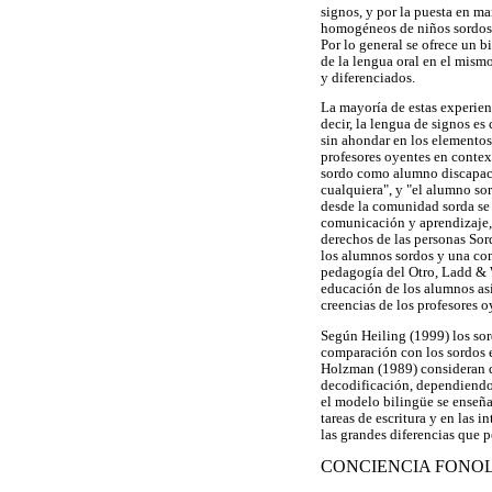
signos, y por la puesta en m
homogéneos de niños sordos 
Por lo general se ofrece un 
de la lengua oral en el mism
y diferenciados.
La mayoría de estas experienc
decir, la lengua de signos e
sin ahondar en los elementos 
profesores oyentes en contex
sordo como alumno discapac
cualquiera", y "el alumno s
desde la comunidad sorda se
comunicación y aprendizaje, 
derechos de las personas Sor
los alumnos sordos y una co
pedagogía del Otro, Ladd & W
educación de los alumnos así
creencias de los profesores 
Según Heiling (1999) los sor
comparación con los sordos e
Holzman (1989) consideran qu
decodificación, dependiendo 
el modelo bilingüe se enseña
tareas de escritura y en las
las grandes diferencias que 
CONCIENCIA FONO