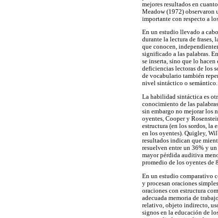
mejores resultados en cuanto
Meadow (1972) observaron un
importante con respecto a lo
En un estudio llevado a cab
durante la lectura de frases, 
que conocen, independienteme
significado a las palabras. E
se inserta, sino que lo hace
deficiencias lectoras de los
de vocabulario también repe
nivel sintáctico o semántico.
La habilidad sintáctica es o
conocimiento de las palabras
sin embargo no mejorar los n
oyentes, Cooper y Rosenstein 
estructura (en los sordos, la 
en los oyentes). Quigley, Wil
resultados indican que mient
resuelven entre un 36% y un 
mayor pérdida auditiva menor
promedio de los oyentes de 8
En un estudio comparativo co
y procesan oraciones simples
oraciones con estructura com
adecuada memoria de trabajo.
relativo, objeto indirecto, 
signos en la educación de lo