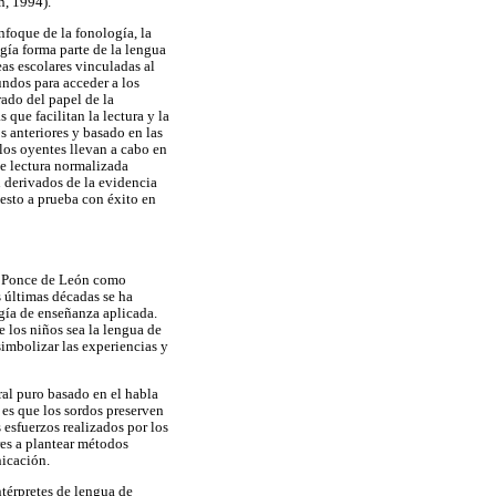
n, 1994).
nfoque de la fonología, la
gía forma parte de la lengua
as escolares vinculadas al
undos para acceder a los
rado del papel de la
que facilitan la lectura y la
s anteriores y basado en las
los oyentes llevan a cabo en
de lectura normalizada
n derivados de la evidencia
sto a prueba con éxito en
ro Ponce de León como
s últimas décadas se ha
gía de enseñanza aplicada.
 los niños sea la lengua de
simbolizar las experiencias y
ral puro basado en el habla
 es que los sordos preserven
s esfuerzos realizados por los
res a plantear métodos
nicación.
ntérpretes de lengua de