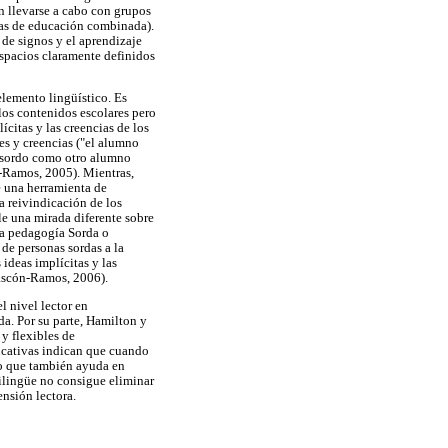
n llevarse a cabo con grupos
las de educación combinada).
 de signos y el aprendizaje
espacios claramente definidos
elemento lingüístico. Es
los contenidos escolares pero
ícitas y las creencias de los
es y creencias ("el alumno
 sordo como otro alumno
-Ramos, 2005). Mientras,
e una herramienta de
a reivindicación de los
le una mirada diferente sobre
na pedagogía Sorda o
de personas sordas a la
ideas implícitas y las
Gascón-Ramos, 2006).
l nivel lector en
a. Por su parte, Hamilton y
y flexibles de
ducativas indican que cuando
ino que también ayuda en
bilingüe no consigue eliminar
ensión lectora.