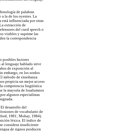
 fonología de palabras
 a la de los oyentes. La
 está influenciada por otras
 La extracción de
 defensores del cued speech o
no visibles y suprime las
enden la correspondencia
 posibles factores
n al lenguaje hablado sirve
 años de exposición al
sin embargo, en los sordos
. El método de enseñanza
nos propicia un mejor acceso
, la competencia lingüística
rse la mayoría de losalumnos
 por algunos especialistas
 signada.
 El desarrollo del
plosiones de vocabulario de
ford, 1981; Mohay, 1984).
ición léxica. El índice de
se considera insuficiente
 lengua de signos producen