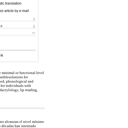
ic translation
is article by e-mail
ks
nk
e minimal or functional level
ssiblesolutions for
gned, phonological and
 for individuals with
actylology, lip reading,
s no alcanzan el nivel mínimo
as décadas han intentado