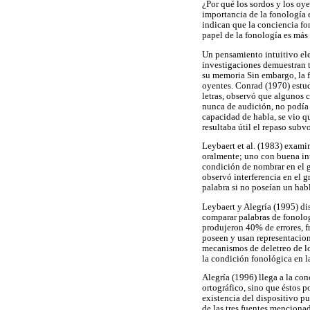
¿Por qué los sordos y los oye
importancia de la fonología 
indican que la conciencia fon
papel de la fonología es más
Un pensamiento intuitivo ele
investigaciones demuestran t
su memoria Sin embargo, la f
oyentes. Conrad (1970) estud
letras, observó que algunos 
nunca de audición, no podía 
capacidad de habla, se vio q
resultaba útil el repaso subv
Leybaert et al. (1983) exami
oralmente; uno con buena int
condición de nombrar en el g
observó interferencia en el 
palabra si no poseían un habl
Leybaert y Alegría (1995) di
comparar palabras de fonolog
produjeron 40% de errores, f
poseen y usan representacion
mecanismos de deletreo de lo
la condición fonológica en l
Alegría (1996) llega a la con
ortográfico, sino que éstos 
existencia del dispositivo pu
de las tres fuentes menciona