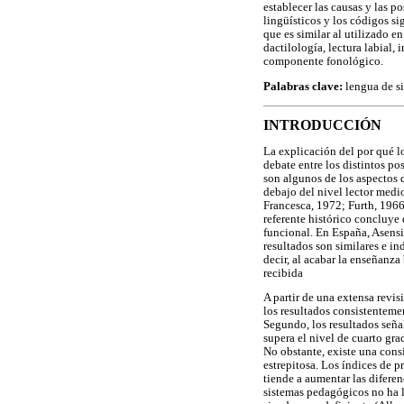
establecer las causas y las p
lingüísticos y los códigos s
que es similar al utilizado e
dactilología, lectura labial,
componente fonológico.
Palabras clave:
lengua de si
INTRODUCCIÓN
La explicación del por qué l
debate entre los distintos po
son algunos de los aspectos 
debajo del nivel lector medio
Francesca, 1972; Furth, 1966
referente histórico concluye 
funcional. En España, Asensi
resultados son similares e in
decir, al acabar la enseñanz
recibida
A partir de una extensa revis
los resultados consistenteme
Segundo, los resultados señal
supera el nivel de cuarto grad
No obstante, existe una consi
estrepitosa. Los índices de 
tiende a aumentar las difere
sistemas pedagógicos no ha l