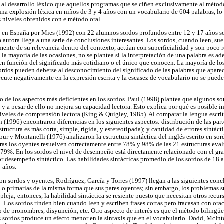
 al desarrollo léxico que aquellos programas que se ciñen exclusivamente al método
a explosión léxica en niños de 3 y 4 años con un vocabulario de 604 palabras, lo
s niveles obtenidos con e método oral.
o en España por Mies (1992) con 22 alumnos sordos profundos entre 12 y 17 años s
la autora llega a una serie de conclusiones interesantes. Los sordos, cuando leen, suel
nte de su relevancia dentro del contexto, actúan con superficialidad y son poco r
n la mayoría de las ocasiones, no se plantea si la interpretación de una palabra es a
n en función del significado más cotidiano o el único que conocen. La mayoría de lo
 sordos pueden deberse al desconocimiento del significado de las palabras que apare
rcute negativamente en la expresión escrita y la escasez de vocabulario no se pue
tro de los aspectos más deficientes en los sordos. Paul (1998) plantea que algunos 
 y a pesar de ello no mejora su capacidad lectora. Esto explica por qué es posible i
iveles de comprensión lectora (King & Quigley, 1985). Al comparar la lengua escrita
(1996) encontraron diferencias en los siguientes aspectos: distribución de las parte
estructura es más corta, simple, rígida, y estereotipada); y cantidad de errores sintá
bur y Montanelli (1976) analizaron la estructura sintáctica del inglés escrito en sor
ras los oyentes resuelven correctamente entre 78% y 98% de las 21 estructuras evalu
79%. En los sordos el nivel de desempeño está directamente relacionado con el gra
 desempeño sintáctico. Las habilidades sintácticas promedio de los sordos de 18 a
 años.
n sordos y oyentes, Rodríguez, García y Torres (1997) llegan a las siguientes conc
 o primarias de la misma forma que sus pares oyentes; sin embargo, los problemas 
pleja; entonces, la habilidad sintáctica se resiente puesto que necesitan otros recu
 Los sordos rinden bien cuando leen y escriben frases cortas pero fracasan con orac
uso de pronombres, disyunción, etc. Otro aspecto de interés es que el método bilingü
s sordos produce un efecto menor en la sintaxis que en el vocabulario. Dodd, McI