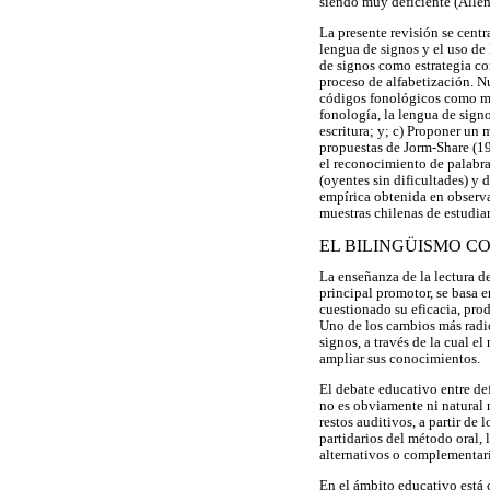
siendo muy deficiente (Allen
La presente revisión se centr
lengua de signos y el uso de
de signos como estrategia c
proceso de alfabetización. Nu
códigos fonológicos como mec
fonología, la lengua de signo
escritura; y; c) Proponer un
propuestas de Jorm-Share (19
el reconocimiento de palabra
(oyentes sin dificultades) y 
empírica obtenida en observ
muestras chilenas de estudia
EL BILINGÜISMO C
La enseñanza de la lectura d
principal promotor, se basa e
cuestionado su eficacia, pro
Uno de los cambios más radic
signos, a través de la cual e
ampliar sus conocimientos.
El debate educativo entre de
no es obviamente ni natural n
restos auditivos, a partir de 
partidarios del método oral,
alternativos o complementari
En el ámbito educativo está 