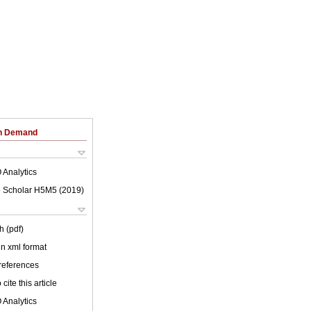
on Demand
 Analytics
 Scholar H5M5 (
2019
)
h (pdf)
 in xml format
 references
cite this article
 Analytics