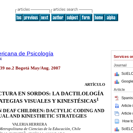
ricana de Psicología
Services 
4
Journal
ol.39 no.2 Bogotá May/Aug. 2007
SciELO
Google
ARTÍCULO
Article
CTURA EN SORDOS: LA DACTILOLOGÍA
Spanis
1
ATEGIAS VISUALES Y KINESTÉSICAS
Article
N DEAF CHILDREN: DACTYLIC CODING AND
Article
UAL AND KINESTHETIC STRATEGIES
How to 
VALERIA HERRERA
SciELO
Metropolitana de Ciencias de la Educación, Chile
2