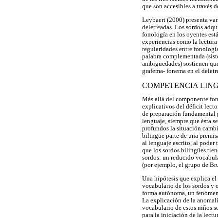
que son accesibles a través d
Leybaert (2000) presenta var
deletreadas. Los sordos adqu
fonología en los oyentes está
experiencias como la lectura 
regularidades entre fonología
palabra complementada (siste
ambigüedades) sostienen que s
grafema- fonema en el delet
COMPETENCIA LING
Más allá del componente fon
explicativos del déficit lect
de preparación fundamental pa
lenguaje, siempre que ésta se
profundos la situación cambi
bilingüe parte de una premis
al lenguaje escrito, al poder
que los sordos bilingües tie
sordos: un reducido vocabular
(por ejemplo, el grupo de Brus
Una hipótesis que explica el 
vocabulario de los sordos y 
forma autónoma, un fenómen
La explicación de la anomalí
vocabulario de estos niños so
para la iniciación de la lec