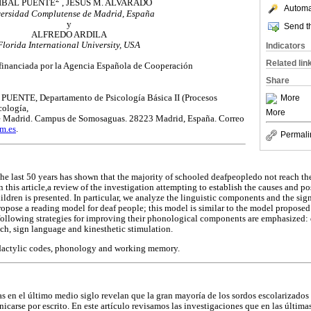
ÍBAL PUENTE
, JESÚS M. ALVARADO
Automat
ersidad Complutense de Madrid, España
y
Send th
ALFREDO ARDILA
Florida International University, USA
Indicators
Related lin
 financiada por la Agencia Española de Cooperación
Share
UENTE, Departamento de Psicología Básica II (Procesos
More
cología,
More
 Madrid. Campus de Somosaguas. 28223 Madrid, España. Correo
m.es
.
Permali
the last 50 years has shown that the majority of schooled deafpeopledo not reach th
 this article,a review of the investigation attempting to establish the causes and po
ildren is presented. In particular, we analyze the linguistic components and the si
ropose a reading model for deaf people; this model is similar to the model proposed
ollowing strategies for improving their phonological components are emphasized: d
ch, sign language and kinesthetic stimulation.
dactylic codes, phonology and working memory.
as en el último medio siglo revelan que la gran mayoría de los sordos escolarizado
icarse por escrito. En este artículo revisamos las investigaciones que en las últim