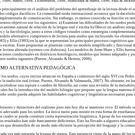
, 1986; Harris, 1994; Lichtenstein, 1998; Marschark & Harris, 1996; Paul & Jackso
a principalmente en el análisis del problema del aprendizaje de la lectura desde el e
 los códigos dactílicos. La comunidad sorda internacional reconoce que la dactilolo
omplementaria de comunicación. Sin embargo, es menos conocida su función en tare
estros objetivos son los siguientes: a) Examinar las dificultades de los sordos prof
anismo natural de relación de la lengua oral y escrita b) Ofrecer un análisis integ
s y la dactilología, junto a otros códigos visuales como estrategias complementarias 
 modelo alternativo comprensivo de lectura para sordos que incluyendo los elemento
83) y Ellis (1993) en la que se representan los principales procesos cognitivos que 
s escritas. Estas propuestas se plantean como un modelo simplificado y funcional 
de lectura alterada (oyentes con dislexias). Los modelos de Jorm-Share y Ellis fuero
aciones conductuales en disléxicos fonológicos, modelos que hemos adaptado y pue
ntes sordos signantes (Puente, Alvarado & Herrera, 2006).
OMO ALTERNATIVA PEDAGÓGICA
e los sordos, cuyos inicios arrancan en España a comienzos del siglo XVI con Ped
n la tradición oral (véase, Puente, Alvarado & Valmaseda, 2007). No obstante, en la
duciéndose una ruptura o cambio de filosofía, así como una revisión de la metodolo
ales fue la introducción del modelo bilingüe que propone que la lengua materna de
l niño sordo pueda adquirir las habilidades cognitivas y lingüísticas necesarias para 
fensores y detractores del oralismo puro aún hoy día se mantiene vivo. El método o
i adecuado para los sordos. La única razón para insistir en esta forma de enseñanza
los cuales se pueda construir cierta representación lingüística. A pesar de los enorme
 los resultados han sido francamente deficientes. Esto ha llevado a algunos educado
os que desarrollen de un modo más eficiente la percepción del lenguaje y la comu
cada vez más presente la lengua de signos. Esta presencia viene de la mano de los i