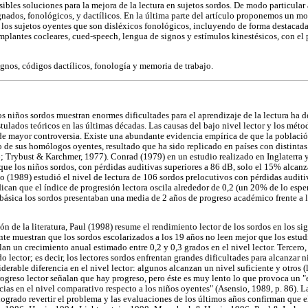
osibles soluciones para la mejora de la lectura en sujetos sordos. De modo particul
ignados, fonológicos, y dactílicos. En la última parte del artículo proponemos un mo
n los sujetos oyentes que son disléxicos fonológicos, incluyendo de forma destacada 
 implantes cocleares, cued-speech, lengua de signos y estímulos kinestésicos, con el
gnos, códigos dactílicos, fonología y memoria de trabajo.
os niños sordos muestran enormes dificultades para el aprendizaje de la lectura ha 
stulados teóricos en las últimas décadas. Las causas del bajo nivel lector y los mét
de mayor controversia. Existe una abundante evidencia empírica de que la poblaci
 de sus homólogos oyentes, resultado que ha sido replicado en países con distintas 
; Trybust & Karchmer, 1977). Conrad (1979) en un estudio realizado en Inglaterra 
que los niños sordos, con pérdidas auditivas superiores a 86 dB, solo el 15% alcanz
o (1989) estudió el nivel de lectura de 106 sordos prelocutivos con pérdidas auditi
dican que el índice de progresión lectora oscila alrededor de 0,2 (un 20% de lo espe
a básica los sordos presentaban una media de 2 años de progreso académico frente a 
ión de la literatura, Paul (1998) resume el rendimiento lector de los sordos en los si
nte muestran que los sordos escolarizados a los 19 años no leen mejor que los estud
an un crecimiento anual estimado entre 0,2 y 0,3 grados en el nivel lector. Tercero,
o lector; es decir, los lectores sordos enfrentan grandes dificultades para alcanzar n
derable diferencia en el nivel lector: algunos alcanzan un nivel suficiente y otros 
progreso lector señalan que hay progreso, pero éste es muy lento lo que provoca un 
ncias en el nivel comparativo respecto a los niños oyentes" (Asensio, 1989, p. 86).
ogrado revertir el problema y las evaluaciones de los últimos años confirman que el