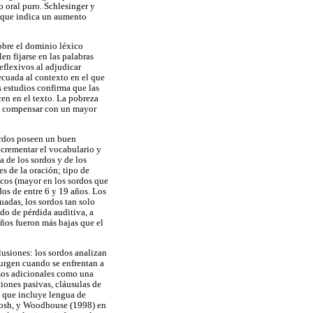
 oral puro. Schlesinger y
 que indica un aumento
obre el dominio léxico
en fijarse en las palabras
eflexivos al adjudicar
decuada al contexto en el que
s estudios confirma que las
cen en el texto. La pobreza
de compensar con un mayor
sordos poseen un buen
ncrementar el vocabulario y
 de los sordos y de los
s de la oración; tipo de
cticos (mayor en los sordos que
dos de entre 6 y 19 años. Los
adas, los sordos tan solo
do de pérdida auditiva, a
ños fueron más bajas que el
lusiones: los sordos analizan
surgen cuando se enfrentan a
rsos adicionales como una
iones pasivas, cláusulas de
e que incluye lengua de
ntosh, y Woodhouse (1998) en