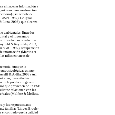
para almacenar información a
), así como una maduración
amemoria) (Gathercole &
Power, 1987). De igual
 & Luna, 2006), que alcanza
mo ambientales. Entre los
frontal y el hipocampo
 estudios han mostrado que
Mayfield & Reynolds, 2003;
en
et al.
, 1997); recuperación
 de información (Martins
et
las niñas en tareas de
 memoria. Aunque la
s neuropsicológicas es muy
sselli & Ardila, 2003). Así,
oks-Gunn, Leventhal &
as de la población general
niños que provienen de un ESE
liar se relacionan con las
verbales (Molfese & Molfese,
s, y las respuestas ante
te familiar (Linver, Brools-
ha encontrado que la calidad