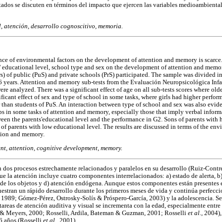
tados se discuten en términos del impacto que ejercen las variables medioambiental
, atención, desarrollo cognoscitivo, memoria.
nce of environmental factors on the development of attention and memory is scarce
' educational level, school type and sex on the development of attention and mem
rs) of public (PuS) and private schools (PrS) participated. The sample was divided i
16 years. Attention and memory sub-tests from the Evaluación Neuropsicológica Infa
re analyzed. There was a significant effect of age on all sub-tests scores where old
nificant effect of sex and type of school in some tasks, where girls had higher perfo
r than students of PuS. An interaction between type of school and sex was also evid
s in some tasks of attention and memory, especially those that imply verbal inform
tween the parents'educational level and the performance in G2. Sons of parents with
of parents with low educational level. The results are discussed in terms of the env
tion and memory.
nt, attention, cognitive development, memory.
 dos procesos estrechamente relacionados y paralelos en su desarrollo (Ruiz-Contr
 la atención incluye cuatro componentes interrelacionados: a) estado de alerta, b) 
as de los objetos y d) atención endógena. Aunque estos componentes están presentes
uestran un rápido desarrollo durante los primeros meses de vida y continúa perfecci
 1989; Gómez-Pérez, Ostrosky-Solís & Próspero-García, 2003) y la adolescencia. Se
tareas de atención auditiva y visual se incrementa con la edad, especialmente entre
& Meyers, 2000; Rosselli, Ardila, Bateman & Guzman, 2001; Rosselli
et al.
, 2004)
6 años (Rosselli
et al.
, 2001).