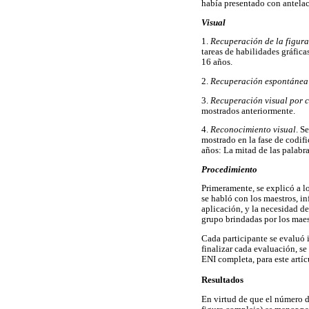
había presentado con antelac
Visual
1.
Recuperación de la figur
tareas de habilidades gráfica
16 años.
2.
Recuperación espontánea d
3.
Recuperación visual por c
mostrados anteriormente.
4.
Reconocimiento visual
. S
mostrado en la fase de codifi
años: La mitad de las palabra
Procedimiento
Primeramente, se explicó a lo
se habló con los maestros, in
aplicación, y la necesidad de
grupo brindadas por los maes
Cada participante se evaluó 
finalizar cada evaluación, se
ENI completa, para este artí
Resultados
En virtud de que el número de