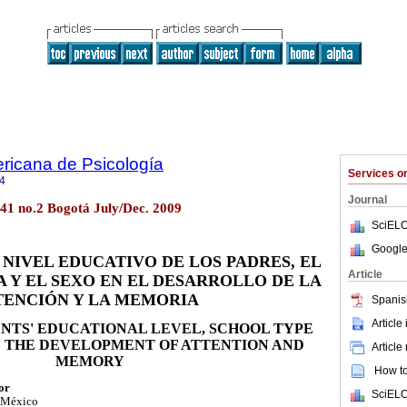
ricana de Psicología
Services 
4
Journal
l.41 no.2 Bogotá July/Dec. 2009
SciELO
Google
 NIVEL EDUCATIVO DE LOS PADRES, EL
Article
A Y EL SEXO EN EL DESARROLLO DE LA
TENCIÓN Y LA MEMORIA
Spanis
Article
ENTS' EDUCATIONAL LEVEL, SCHOOL TYPE
 THE DEVELOPMENT OF ATTENTION AND
Article
MEMORY
How to 
or
SciELO
, México