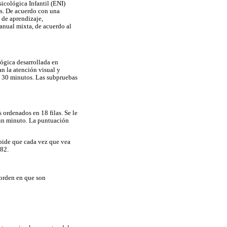
icológica Infantil (ENI)
es. De acuerdo con una
s de aprendizaje,
manual mixta, de acuerdo al
lógica desarrollada en
n la atención visual y
os 30 minutos. Las subpruebas
 ordenados en 18 filas. Se le
 un minuto. La puntuación
e pide que cada vez que vea
 82.
 orden en que son