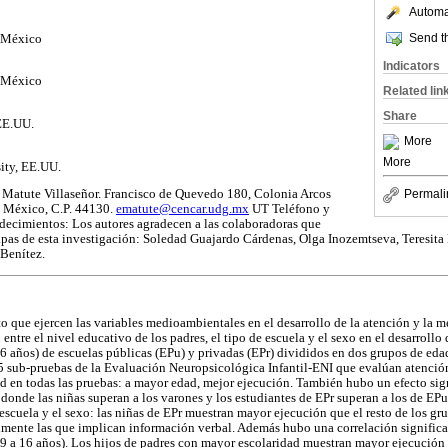
Automat
Send th
, México
Indicators
, México
Related lin
Share
 EE.UU.
More
More
sity, EE.UU.
Matute Villaseñor. Francisco de Quevedo 180, Colonia Arcos
Permali
co México, C.P. 44130.
ematute@cencar.udg.mx
UT Teléfono y
ecimientos: Los autores agradecen a las colaboradoras que
tapas de esta investigación: Soledad Guajardo Cárdenas, Olga Inozemtseva, Teresi
Benítez.
o que ejercen las variables medioambientales en el desarrollo de la atención y la m
 entre el nivel educativo de los padres, el tipo de escuela y el sexo en el desarrollo
16 años) de escuelas públicas (EPu) y privadas (EPr) divididos en dos grupos de eda
15 sub-pruebas de la Evaluación Neuropsicológica Infantil-ENI que evalúan atenci
ad en todas las pruebas: a mayor edad, mejor ejecución. También hubo un efecto sign
, donde las niñas superan a los varones y los estudiantes de EPr superan a los de EP
e escuela y el sexo: las niñas de EPr muestran mayor ejecución que el resto de los gr
mente las que implican información verbal. Además hubo una correlación significat
 (9 a 16 años). Los hijos de padres con mayor escolaridad muestran mayor ejecución