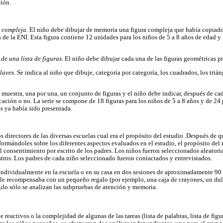
ión.
a compleja
. El niño debe dibujar de memoria una figura compleja que había copiado 
s de la ENI. Esta figura contiene 12 unidades para los niños de 5 a 8 años de edad y
e una lista de figuras
. El niño debe dibujar cada una de las figuras geométricas p
laves
. Se indica al niño que dibuje, categoría por categoría, los cuadrados, los trián
e muestra, una por una, un conjunto de figuras y el niño debe indicar, después de cad
cación o no. La serie se compone de 18 figuras para los niños de 5 a 8 años y de 24 
s ya había sido presentada.
s directores de las diversas escuelas cual era el propósito del estudio. Después de q
formándoles sobre los diferentes aspectos evaluados en el estudio, el propósito del
l consentimiento por escrito de los padres. Los niños fueron seleccionados aleatoria
tros. Los padres de cada niño seleccionado fueron contactados y entrevistados.
individualmente en la escuela o en su casa en dos sesiones de aproximadamente 90
 le recompensaba con un pequeño regalo (por ejemplo, una caja de crayones, un dulce,
culo sólo se analizan las subpruebas de atención y memoria.
 reactivos o la complejidad de algunas de las tareas (lista de palabras, lista de figu