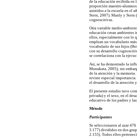
de la educación recibida en l
proporción maestro-alumnos, l
asistidos a la escuela en el a
Stern, 2007). Manly y Stern 
cognoscitivas.
Otra variable medio-ambienta
educación crean ambientes in
ellos, especialmente con lo 
emplean un vocabulario más r
vocabulario de sus hijos (Hof
con su desarrollo cognosciti
se correlaciona con la ejecu
Así, se ha demostrado la inf
Munakata, 2005); sin embargo
de la atención y la memoria.
reviste especial importancia.
el desarrollo de la atención 
El presente estudio tuvo como
privada) y el sexo, en el des
educativo de los padres y las
Método
Participantes
Se seleccionaron al azar 47
3.177) divididos en dos gru
2.155). Todos ellos pertenec