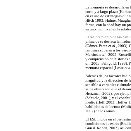
La memoria se desarrolla en 
corto y a largo plazo (Kork
en el uso de estrategias que
Hitch 1993; Hulme, Maughan
forma, con la edad hay un pr
su máximo nivel en la adole
El mejoramiento de las habil
primeros se destaca la madura
(Gómez-Pérez
et al.
, 2003). 
las niñas superan a los var
Martins
et al.
, 2005; Rossell
y comprensión de historias a
al.
, 2005; Feingold, 1993). P
memoria espacial (Lowe
et a
Además de los factores bioló
magnitud y la dirección de l
sensible a variables cultural
se ha observado que el desa
Hertzman, 2002); por ejemplo
(Schuele, 2001), y el vocabu
medio (Hoff, 2003; Hoff & Ti
habilidades de lectura (Molf
2002) de los niños.
El ESE incide en el bienestar
condiciones de estrés (Bradl
Gun & Kohen, 2002), así como 