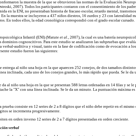
nformaron la muestra de la que se obtuvieron las normas de la Evaluación Neurops
Ostroski, 2007). Todos los participantes contaron con el consentimiento de los padr
nida en la ENI, no presentaban historia de fracaso escolar, retardo mental, trastorno
. En la muestra se incluyeron a 437 niños diestros, 16 zurdos y 23 con lateralidad 
ros. En todos ellos, la edad cronológica correspondió con el grado escolar cursado.
ropsicológica Infantil (ENI) (Matute
et al.
, 2007), la cual es una batería neuropsico
s dominios cognoscitivos. Para este estudio se analizaron las subpruebas que evalúa
a verbal-auditiva y visual, tanto en la fase de codificación como de evocación a l
sente estudio fueron las siguientes:
Se entrega al niño una hoja en la que aparecen 252 conejos, de dos tamaños distintos
nea inclinada, cada uno de los conejos grandes, lo más rápido que pueda. Se le da
le da al niño una hoja en la que se presentan 588 letras ordenadas en 14 filas y se l
tache la "X" con una línea inclinada. Se le da un minuto. La puntuación máxima es
ta prueba consiste en 12 series de 2 a 8 dígitos que el niño debe repetir en el mismo
gitos se incrementa progresivamente.
epiten en orden inverso 12 series de 2 a 7 dígitos presentadas en orden creciente.
ción verbal