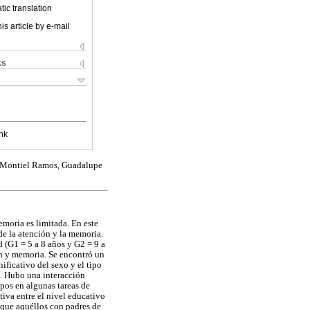
ic translation
is article by e-mail
ks
nk
ta Montiel Ramos, Guadalupe
emoria es limitada. En este
 de la atención y la memoria.
d (G1 = 5 a 8 años y G2 = 9 a
ón y memoria. Se encontró un
ificativo del sexo y el tipo
u. Hubo una interacción
upos en algunas tareas de
iva entre el nivel educativo
 que aquéllos con padres de