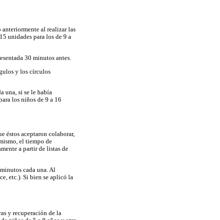
anteriormente al realizar las
 15 unidades para los de 9 a
resentada 30 minutos antes.
gulos y los círculos
a una, si se le había
para los niños de 9 a 16
ue éstos aceptaron colaborar,
 mismo, el tiempo de
mente a partir de listas de
 minutos cada una. Al
 etc.). Si bien se aplicó la
ras y recuperación de la