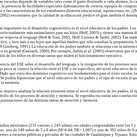
as escuelas depende de variables tales como el gasto destinado a cada alumno, la ca
a presencia de facilidades especiales (laboratorios de ciencia, equipos de cómputo,
ño y las características de los estudiantes (historia educacional, aspiraciones, etc.)
(2002) encontraron que la calidad de la educación predice en gran medida el dese
l importante en el desarrollo cognoscitivo es el nivel educativo de los padres. Lo
telectualmente más estimulantes para sus hijos (Hoff, 2003) y tienen una manera di
que respecta al lenguaje (Hoff & Tian, 2005; Hoff, Laursen & Tardif, 2002). Las ma
ico, y leen más a sus hijos que aquéllas madres que sólo estudian la preparatoria, 
f-Ginsberg, 1991). La educación de los padres también se relaciona con la asistenci
vo en general (Ganzach, 2000). Por ejemplo, Ardila
et al.
(2005) observaron que el n
ción de los niños en diversas tareas que miden el funcionamiento ejecutivo.
luencia del ESE sobre el desarrollo del lenguaje y la integración de los procesos n
 poco se conoce la relación entre el ESE y en específico, del nivel educativo de lo
 Dado que estos dos dominios cognitivos son fundamentales para el éxito escolar, la
 Se podría hipotetizar que el nivel educativo de los padres y el tipo de escuela al q
y la memoria.
 objetivo analizar la relación existente entre el nivel educativo de los padres, el t
arrollo de los procesos de atención y memoria. Se esperaba encontrar una correlación 
 puntuaciones de las distintas tareas de atención y memoria.
6 niños mexicanos (231 varones y 245 niñas) con edades comprendidas entre los 5 
pos: uno de 149 niños de 5 a 8 años (M=6.64; DE= 1.067) y otro de 392 niños de 9
ientes a escuelas públicas y privadas de las ciudades de Guadalajara y Tijuana. Esto