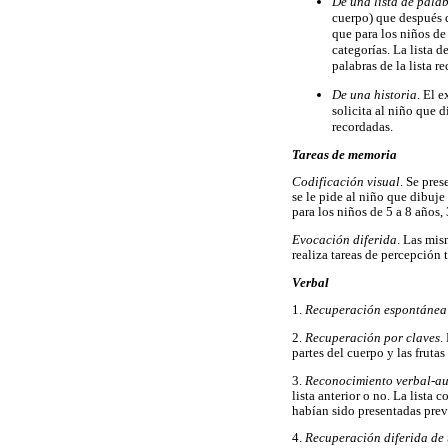
De una lista de pala
cuerpo) que después d
que para los niños de
categorías. La lista 
palabras de la lista r
De una historia
. El 
solicita al niño que 
recordadas.
Tareas de memoria
Codificación visual
. Se pres
se le pide al niño que dibuj
para los niños de 5 a 8 años, 
Evocación diferida
. Las mis
realiza tareas de percepción t
Verbal
1.
Recuperación espontánea 
2.
Recuperación por claves
.
partes del cuerpo y las frutas
3.
Reconocimiento verbal-au
lista anterior o no. La lista 
habían sido presentadas pre
4.
Recuperación diferida de 