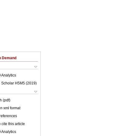
on Demand
 Analytics
 Scholar H5M5 (
2019
)
h (pdf)
 in xml format
 references
cite this article
 Analytics