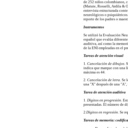
de 252 niños colombianos, co
(Matute, Rosselli, Ardila & 
entrevista estructurada conte
neurológicos o psiquiátricos
reporte de los padres o maest
Instrumentos
Se utilizó la Evaluación Neu
español que evalúa diferente
auditiva, así como la memori
de la ENI empleadas en el pre
Tareas de atención visual
1.
Cancelación de dibujos
. 
indica que marque con una lí
máxima es 44.
2.
Cancelación de letra
. Se 
una "X" después de una "A", 
Tarea de atención auditiva
1.
Dígitos en progresión
. Es
presentadas. El número de dí
2.
Dígitos en regresión
. Se r
Tareas de memoria: codifica