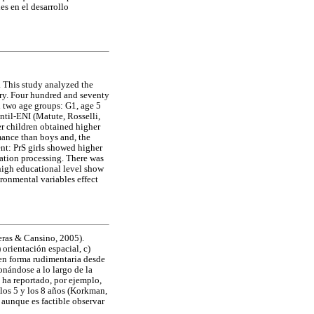
es en el desarrollo
. This study analyzed the
ory. Four hundred and seventy
n two age groups: G1, age 5
ntil-ENI (Matute, Rosselli,
er children obtained higher
rmance than boys and, the
ent: PrS girls showed higher
ation processing. There was
 high educational level show
ironmental variables effect
eras & Cansino, 2005).
orientación espacial, c)
 en forma rudimentaria desde
onándose a lo largo de la
 ha reportado, por ejemplo,
 los 5 y los 8 años (Korkman,
, aunque es factible observar