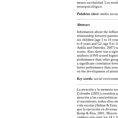
menor escolaridad. Los resul
neuropsicológico.
Palabras clave:
medio social
Abstract
Information about the influe
relationship between parents
six children (age 5 to 16 yea
to 8 years and G2, age 9 to 
Ardila and Ostrosky, 2007) we
scores. Also, there was a sig
students of PrS scored highe
performance than other group
a significant correlation be
better performance than sons 
on the development of atten
Key words:
social environme
La atención y la memoria son
Colombo (2001) considera que
atención a las característic
el nacimiento, todos ellos m
vida escolar (Akhtar & Enns,
que la ejecución en diversas 
Kemp & Kira, 2001; Meyers 
cambios aún entre los 14 y 1