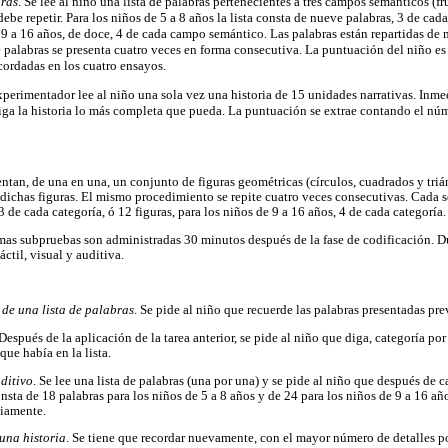
bras
. Se lee al niño una lista de palabras pertenecientes a tres campos semánticos (fr
ebe repetir. Para los niños de 5 a 8 años la lista consta de nueve palabras, 3 de ca
 9 a 16 años, de doce, 4 de cada campo semántico. Las palabras están repartidas de 
de palabras se presenta cuatro veces en forma consecutiva. La puntuación del niño e
ecordadas en los cuatro ensayos.
experimentador lee al niño una sola vez una historia de 15 unidades narrativas. Inm
diga la historia lo más completa que pueda. La puntuación se extrae contando el nú
entan, de una en una, un conjunto de figuras geométricas (círculos, cuadrados y triá
e dichas figuras. El mismo procedimiento se repite cuatro veces consecutivas. Cada 
3 de cada categoría, ó 12 figuras, para los niños de 9 a 16 años, 4 de cada categoría.
mas subpruebas son administradas 30 minutos después de la fase de codificación. Du
áctil, visual y auditiva.
de una lista de palabras
. Se pide al niño que recuerde las palabras presentadas pr
 Después de la aplicación de la tarea anterior, se pide al niño que diga, categoría por
 que había en la lista.
ditivo
. Se lee una lista de palabras (una por una) y se pide al niño que después de c
consta de 18 palabras para los niños de 5 a 8 años y de 24 para los niños de 9 a 16 añ
viamente.
una historia
. Se tiene que recordar nuevamente, con el mayor número de detalles pos