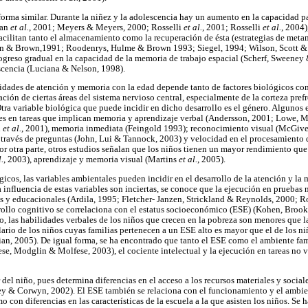
forma similar. Durante la niñez y la adolescencia hay un aumento en la capacidad 
man
et al.
, 2001; Meyers & Meyers, 2000; Rosselli
et al.
, 2001; Rosselli
et al.
, 2004
 facilitan tanto el almacenamiento como la recuperación de ésta (estrategias de met
 & Brown,1991; Roodenrys, Hulme & Brown 1993; Siegel, 1994; Wilson, Scott & 
ogreso gradual en la capacidad de la memoria de trabajo espacial (Scherf, Sweeney
scencia (Luciana & Nelson, 1998).
idades de atención y memoria con la edad depende tanto de factores biológicos co
ción de ciertas áreas del sistema nervioso central, especialmente de la corteza pre
Otra variable biológica que puede incidir en dicho desarrollo es el género. Algunos
ones en tareas que implican memoria y aprendizaje verbal (Andersson, 2001; Lowe, 
i
et al.
, 2001), memoria inmediata (Feingold 1993); reconocimiento visual (McGiv
 través de preguntas (John, Lui & Tannock, 2003) y velocidad en el procesamiento
or otra parte, otros estudios señalan que los niños tienen un mayor rendimiento que 
l.
, 2003), aprendizaje y memoria visual (Martins
et al.
, 2005).
gicos, las variables ambientales pueden incidir en el desarrollo de la atención y la
a influencia de estas variables son inciertas, se conoce que la ejecución en prueba
es y educacionales (Ardila, 1995; Fletcher- Janzen, Strickland & Reynolds, 2000; Ro
rrollo cognitivo se correlaciona con el estatus socioeconómico (ESE) (Kohen, Bro
, las habilidades verbales de los niños que crecen en la pobreza son menores que l
lario de los niños cuyas familias pertenecen a un ESE alto es mayor que el de los 
an, 2005). De igual forma, se ha encontrado que tanto el ESE como el ambiente fami
ese, Modglin & Molfese, 2003), el cociente intelectual y la ejecución en tareas no 
 del niño, pues determina diferencias en el acceso a los recursos materiales y sociale
ey & Corwyn, 2002). El ESE también se relaciona con el funcionamiento y el ambien
con diferencias en las características de la escuela a la que asisten los niños. Se 