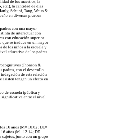
lidad de los maestros, la
 etc.), la cantidad de días
 (Manly, Schupf, Tang, Weiss &
mpeño en diversas pruebas
s padres con una mayor
stinta de interactuar con
dres con educación superior
lo que se traduce en un mayor
a de los niños a la escuela y
ivel educativo de los padres
eurocognitivos (Jhonson &
s padres, con el desarrollo
 indagación de esta relación
ue asisten tengan un efecto en
ipo de escuela (pública y
significativa entre el nivel
y los 16 años (M= 10.62; DE=
 a 16 años (M= 12.14; DE=
s sujetos, junto con un grupo