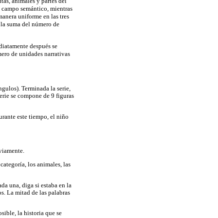
utas, animales y partes del
da campo semántico, mientras
manera uniforme en las tres
s la suma del número de
ediatamente después se
mero de unidades narrativas
ngulos). Terminada la serie,
serie se compone de 9 figuras
rante este tiempo, el niño
eviamente.
 categoría, los animales, las
ada una, diga si estaba en la
os. La mitad de las palabras
ible, la historia que se