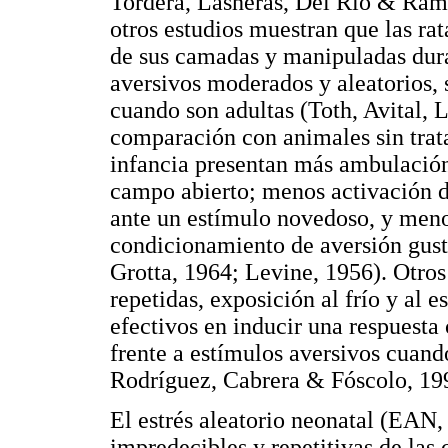
Tordera, Lasheras, Del Río & Ramí
otros estudios muestran que las rat
de sus camadas y manipuladas dura
aversivos moderados y aleatorios
cuando son adultas (Toth, Avital,
comparación con animales sin trata
infancia presentan más ambulació
campo abierto; menos activación d
ante un estímulo novedoso, y men
condicionamiento de aversión gust
Grotta, 1964; Levine, 1956). Otro
repetidas, exposición al frío y al 
efectivos en inducir una respuest
frente a estímulos aversivos cuand
Rodríguez, Cabrera & Fóscolo, 19
El estrés aleatorio neonatal (EAN
impredecibles y repetitivas de las 