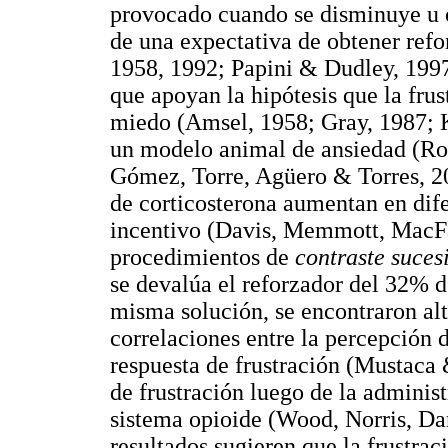
provocado cuando se disminuye u o
de una expectativa de obtener ref
1958, 1992; Papini & Dudley, 1997
que apoyan la hipótesis que la frus
miedo (Amsel, 1958; Gray, 1987; 
un modelo animal de ansiedad (Ros
Gómez, Torre, Agüero & Torres, 20
de corticosterona aumentan en dife
incentivo (Davis, Memmott, MacFa
procedimientos de
contraste suces
se devalúa el reforzador del 32% d
misma solución, se encontraron al
correlaciones entre la percepción de
respuesta de frustración (Mustaca 
de frustración luego de la administ
sistema opioide (Wood, Norris, Da
resultados sugieren que la frustr