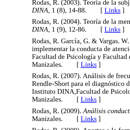
Rodas, R. (2003). Teoría de la sub
DINA
, 1 (8), 14-88. [
Links
]
Rodas, R. (2004). Teoría de la m
DINA
, 1 (9), 12-86. [
Links
]
Rodas, R. García, G. & Vargas. W.
implementar la conducta de atenció
Facultad de Psicología y Facultad 
Manizales. [
Links
]
Rodas, R. (2007). Análisis de frec
Rendle-Short para el diagnóstico de
Instituto DINA,Facultad de Psicol
Manizales. [
Links
]
Rodas, R. (2009).
Análisis conduct
Manizales. [
Links
]