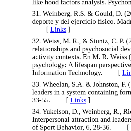
like hood factors analysis. Psyc
31. Weinberg, R.S. & Gould, D. (2
deporte y del ejercicio físico. Ma
[
Links
]
32. Weiss, M. R., & Stuntz, C. P. (
relationships and psychosocial de
activity contexts. En M. R. Weiss 
psychology: A lifespan perspectiv
Information Technology. [
Li
33. Wheelan, S.A. & Johnston, F. 
leaders in a system containing for
33-55. [
Links
]
34. Yukelson, D., Weinberg, R., Ri
Interpersonal attraction and leader
of Sport Behavior, 6, 28-36. [