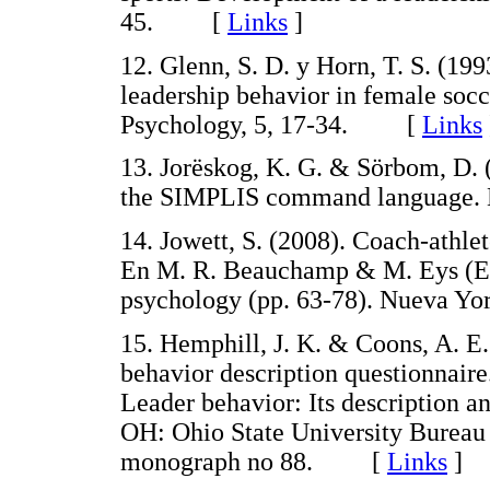
45. [
Links
]
12. Glenn, S. D. y Horn, T. S. (199
leadership behavior in female socc
Psychology, 5, 17-34. [
Links
13. Jorëskog, K. G. & Sörbom, D. 
the SIMPLIS command language
14. Jowett, S. (2008). Coach-athlet
En M. R. Beauchamp & M. Eys (Eds
psychology (pp. 63-78). Nueva 
15. Hemphill, J. K. & Coons, A. E
behavior description questionnaire
Leader behavior: Its description 
OH: Ohio State University Bureau
monograph no 88. [
Links
]