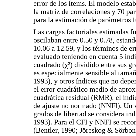
error de los ítems. El modelo esta
la matriz de correlaciones y 70 pa
para la estimación de parámetros 
Las cargas factoriales estimadas fu
oscilaban entre 0.50 y 0.78, estan
10.06 a 12.59, y los términos de err
evaluado teniendo en cuenta 5 índic
cuadrado (χ²) dividido entre sus gr
es especialmente sensible al tama
1993), y otros índices que no dep
el error cuadrático medio de apr
cuadrática residual (RMR), el índi
de ajuste no normado (NNFI). Un va
grados de libertad se considera in
1993). Para el CFI y NNFI se reco
(Bentler, 1990; Jöreskog & Sörbon