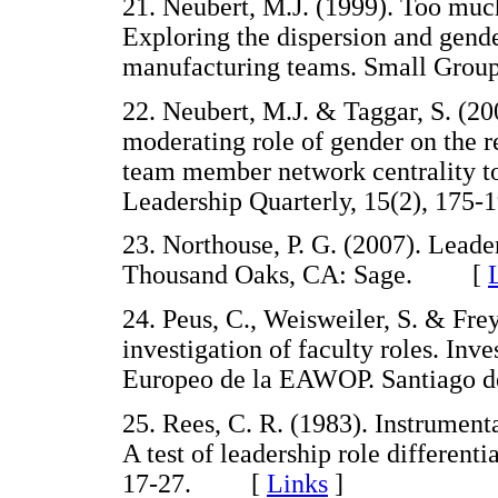
21. Neubert, M.J. (1999). Too much
Exploring the dispersion and gende
manufacturing teams. Small Gro
22. Neubert, M.J. & Taggar, S. (20
moderating role of gender on the r
team member network centrality t
Leadership Quarterly, 15(2), 1
23. Northouse, P. G. (2007). Leade
Thousand Oaks, CA: Sage. [
24. Peus, C., Weisweiler, S. & Fre
investigation of faculty roles. Inv
Europeo de la EAWOP. Santiago
25. Rees, C. R. (1983). Instrument
A test of leadership role differenti
17-27. [
Links
]