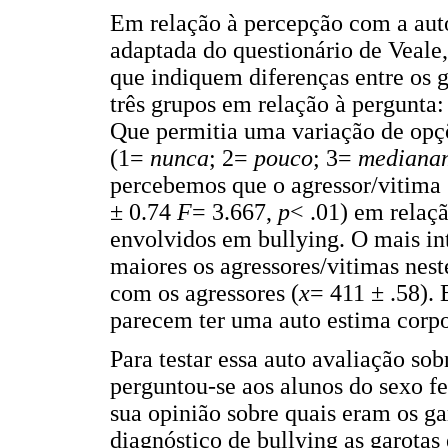
Em relação à percepção com a aut
adaptada do questionário de Veale
que indiquem diferenças entre os 
três grupos em relação à pergunta
Que permitia uma variação de opçõ
(1=
nunca
; 2=
pouco
; 3=
mediana
percebemos que o agressor/vitima 
± 0.74
F
= 3.667,
p
< .01) em relaç
envolvidos em bullying. O mais int
maiores os agressores/vitimas nest
com os agressores (
x
= 411 ± .58). 
parecem ter uma auto estima corpor
Para testar essa auto avaliação so
perguntou-se aos alunos do sexo fe
sua opinião sobre quais eram os g
diagnóstico de bullying as garota