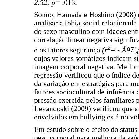
2.52; p=
.013.
Sonoo, Hamada e Hoshino (2008) 
analisar a fobia social relacionada
do sexo masculino com idades entre
correlaçáo linear negativa signific
2
e os fatores segurança
(r
= -
Ã
97
',
cujos valores somáticos indicam s
imagem corporal negativa. Mellor e
regressáo verificou que o índice 
da variaçáo em estratégias para m
fatores sociocultural de infuência
pressáo exercida pelos familiares
Levandoski (2009) verificou que a
envolvidos em bullying está no v
Em estudo sobre o efeito do statu
peso corporal para melhora da saú