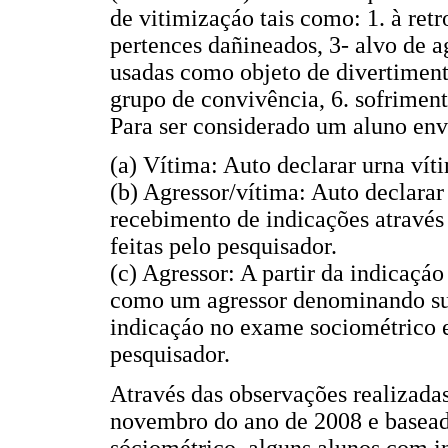
de vitimizaçáo tais como: 1. à retr
pertences dañineados, 3- alvo de a
usadas como objeto de divertiment
grupo de convivência, 6. sofrimen
Para ser considerado um aluno envo
(a) Vítima: Auto declarar urna vít
(b) Agressor/vítima: Auto declarar
recebimento de indicações através
feitas pelo pesquisador.
(c) Agressor: A partir da indicaçáo
como um agressor denominando sua
indicaçáo no exame sociométrico e 
pesquisador.
Através das observações realizada
novembro do ano de 2008 e basead
sóciométrico, alguns alunos com i