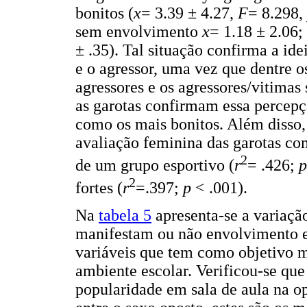
bonitos (
x
= 3.39 ± 4.27,
F
= 8.298,
sem envolvimento
x
= 1.18 ± 2.06;
± .35). Tal situação confirma a idei
e o agressor, uma vez que dentre o
agressores e os agressores/vitimas
as garotas confirmam essa percepç
como os mais bonitos. Além disso,
avaliação feminina das garotas com
2
de um grupo esportivo (
r
= .426;
2
fortes (
r
=.397;
p
< .001).
Na
tabela 5
apresenta-se a variaçã
manifestam ou não envolvimento e
variáveis que tem como objetivo me
ambiente escolar. Verificou-se que
popularidade em sala de aula na o