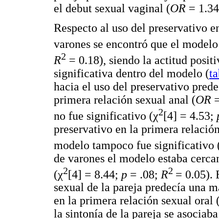
el debut sexual vaginal (
OR
= 1.34
Respecto al uso del preservativo en
varones se encontró que el modelo 
2
R
= 0.18), siendo la actitud positi
significativa dentro del modelo (
ta
hacia el uso del preservativo pred
primera relación sexual anal (
OR
=
2
no fue significativo (χ
[4] = 4.53;
preservativo en la primera relación
modelo tampoco fue significativo 
de varones el modelo estaba cercano
2
2
(χ
[4] = 8.44;
p
= .08;
R
= 0.05). 
sexual de la pareja predecía una m
en la primera relación sexual oral 
la sintonía de la pareja se asocia