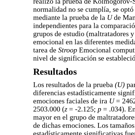
realizó la prueba de Kolmogorov-
normalidad no se cumplía, se optó 
mediante la prueba de la
U
de Man
independientes para la comparación
grupos de estudio (maltratadores y
emocional en las diferentes medida
tarea de
Stroop
Emocional computar
nivel de significación se estableci
Resultados
Los resultados de la prueba
(U)
par
diferencias estadísticamente signi
emociones faciales de ira
U
= 2462
2503.000 (
z
= -2.125;
p
= .034). E
mayor en el grupo de maltratadore
de dichas emociones. Los tamaños d
estadísticamente significativas fu