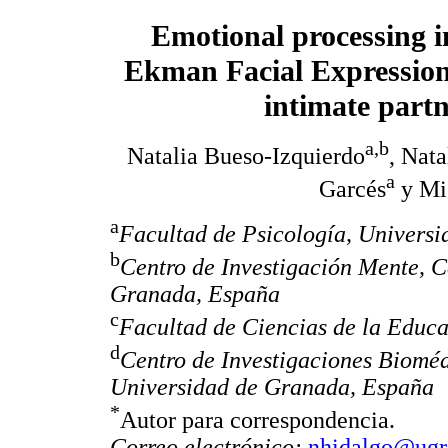
Emotional processing in
Ekman Facial Expression
intimate partn
a,b
Natalia Bueso-Izquierdo
, Nat
a
Garcés
y Mi
a
Facultad de Psicología, Univers
b
Centro de Investigación Mente,
Granada, España
c
Facultad de Ciencias de la Educ
d
Centro de Investigaciones Biom
Universidad de Granada, España
*
Autor para correspondencia.
Correo electrónico:
nhidalgo@ugr