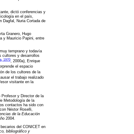
tante, dictó conferencias y
cología en el país,
n Dagfal, Nuria Cortada de
rta Granero, Hugo
a y Mauricio Papini, entre
e muy temprano y todavía
 cultores y desarrollos
la, 1970
, 2000a), Enrique
orprende el espacio
sión de los cultores de la
usar el trabajo realizado
esor visitante en la
Profesor y Director de la
de Metodología de la
os contactos ha sido con
con Néstor Roselli,
iencias de la Educación
año 2004.
 y becarios del CONICET en
co, bibliográfico y