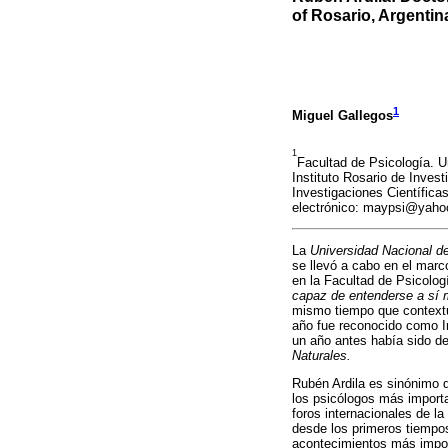
of Rosario, Argentin
1
Miguel Gallegos
1
Facultad de Psicología. U
Instituto Rosario de Inves
Investigaciones Científic
electrónico: maypsi@yaho
La
Universidad Nacional d
se llevó a cabo en el marc
en la Facultad de Psicolog
capaz de entenderse a sí
mismo tiempo que contextua
año fue reconocido como I
un año antes había sido d
Naturales.
Rubén Ardila es sinónimo d
los psicólogos más importa
foros internacionales de la
desde los primeros tiempos 
acontecimientos más import