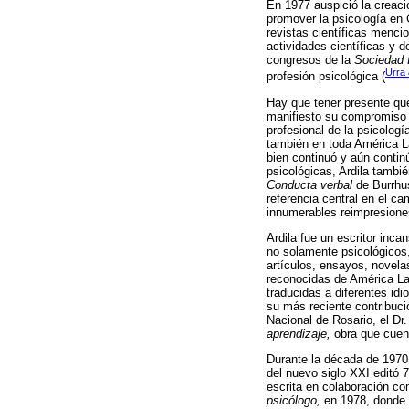
En 1977 auspició la creaci
promover la psicología en 
revistas científicas mencio
actividades científicas y 
congresos de la
Sociedad 
Urra
profesión psicológica (
Hay que tener presente que
manifiesto su compromiso c
profesional de la psicolog
también en toda América La
bien continuó y aún contin
psicológicas, Ardila tambi
Conducta verbal
de Burrhu
referencia central en el ca
innumerables reimpresiones 
Ardila fue un escritor in
no solamente psicológicos,
artículos, ensayos, novelas
reconocidas de América Lat
traducidas a diferentes id
su más reciente contribuc
Nacional de Rosario, el Dr
aprendizaje,
obra que cuent
Durante la década de 1970 e
del nuevo siglo XXI editó 
escrita en colaboración con
psicólogo,
en 1978, donde s