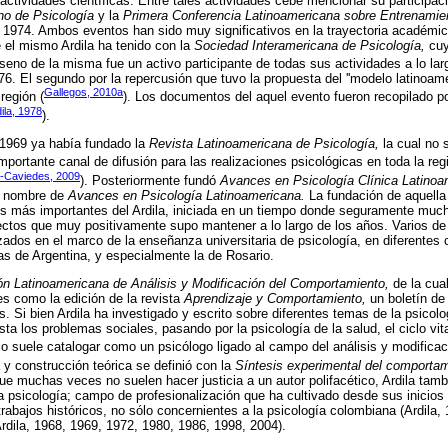
actividades científicas. Entre tales actividades cebe mencionar su participaci
no de Psicología
y la
Primera Conferencia Latinoamericana sobre Entrenamien
 1974. Ambos eventos han sido muy significativos en la trayectoria académica
e el mismo Ardila ha tenido con la
Sociedad Interamericana de Psicología,
cuy
 seno de la misma fue un activo participante de todas sus actividades a lo lar
76. El segundo por la repercusión que tuvo la propuesta del ''modelo latinoa
Gallegos, 2010a
 región (
). Los documentos del aquel evento fueron recopilado por
ila, 1978
).
1969 ya había fundado la
Revista Latinoamericana de Psicología,
la cual no 
portante canal de difusión para las realizaciones psicológicas en toda la regi
a-Caviedes, 2009
). Posteriormente fundó
Avances en Psicología Clínica Latinoa
l nombre de
Avances en Psicología Latinoamericana.
La fundación de aquella 
ros más importantes del Ardila, iniciada en un tiempo donde seguramente muc
ectos que muy positivamente supo mantener a lo largo de los años. Varios de 
izados en el marco de la enseñanza universitaria de psicología, en diferentes 
las de Argentina, y especialmente la de Rosario.
ón Latinoamericana de Análisis y Modificación del Comportamiento,
de la cua
les como la edición de la revista
Aprendizaje y Comportamiento,
un boletín de 
. Si bien Ardila ha investigado y escrito sobre diferentes temas de la psicol
asta los problemas sociales, pasando por la psicología de la salud, el ciclo vit
 lo suele catalogar como un psicólogo ligado al campo del análisis y modifica
y construcción teórica se definió con la
Síntesis experimental del comporta
ue muchas veces no suelen hacer justicia a un autor polifacético, Ardila tamb
la psicología; campo de profesionalización que ha cultivado desde sus inicios 
trabajos históricos, no sólo concernientes a la psicología colombiana (Ardila,
rdila, 1968, 1969, 1972, 1980, 1986, 1998, 2004).