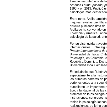
También escribió una de la
América Latina: pasado, pr
1993 y en 2013. Publicó un
psicólogos más destacados 
Entre tanto, Ardila también
mejores revistas científica
artículo publicado data de
Ardila se ha convertido en 
Colombia y América Latina,
psicología de la salud, ent
Por su distinguida trayect
internacionales. Entre alg
Premio Interamericano de 
Universidad de Talca, Chil
Psicología,
en Colombia, e
República Dominica, Docto
Universidad Inca Garcilaso
Es indudable que Rubén Ard
especialmente a la historia
las primeras carreras de ps
pertenecientes a la segund
cumplieron un importante pa
época fundacional de las c
promotor de la psicología 
instituciones, congresos, 
tenido la psicología latino
realizaciones, se le ha co