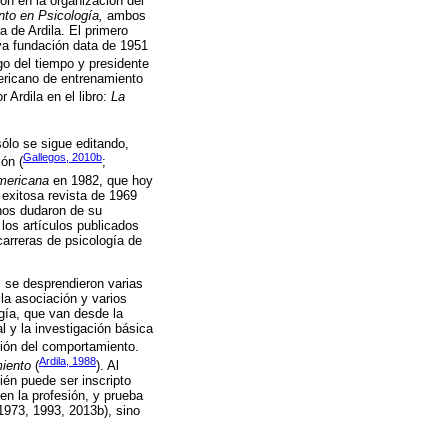
ón en la organización del
to en Psicología,
ambos
 de Ardila. El primero
a fundación data de 1951
go del tiempo y presidente
mericano de entrenamiento
 Ardila en el libro:
La
sólo se sigue editando,
Gallegos, 2010b
ón (
;
mericana
en 1982, que hoy
exitosa revista de 1969
hos dudaron de su
los artículos publicados
carreras de psicología de
l se desprendieron varias
la asociación y varios
ogía, que van desde la
al y la investigación básica
ción del comportamiento.
Ardila, 1988
miento
(
). Al
ién puede ser inscripto
en la profesión, y prueba
 1973, 1993, 2013b), sino