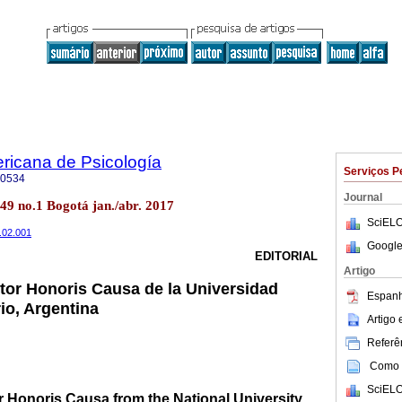
ricana de Psicología
Serviços P
-0534
Journal
.49 no.1 Bogotá jan./abr. 2017
SciELO
7.02.001
Google
EDITORIAL
Artigo
tor Honoris Causa de la Universidad
Espanh
io, Argentina
Artigo
Referên
Como c
SciELO
r Honoris Causa from the National University