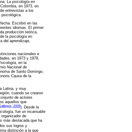
ana:
La psicología en
n Colombia, en 1973, en
de entrevistas a los
 psicológica.
 fecha. Escribió en las
erentes idiomas. El primer
da producción teórica,
de la psicología en
a del aprendizaje,
stinciones nacionales e
dades, en 1973 y 1979,
sicología,
en la
mio Nacional de
tónoma de Santo Domingo,
onoris Causa de la
ca Latina, y muy
 región, cuando se crearon
 conjunto de actores
dos aquellos que
Gallegos, 2009
). Desde la
icología, fue un incansable
 organizador de
ades más destacada que ha
dos sus logros y
ima distinción a la que