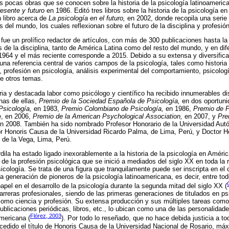
s pocas obras que se conocen sobre la historia de la psicología latinoameric
esente y futuro
en 1986. Editó tres libros sobre la historia de la psicología e
 libro acerca de
La psicología en el futuro,
en 2002, donde recopila una serie 
del mundo, los cuales reflexionan sobre el futuro de la disciplina y profesión
 fue un prolífico redactor de artículos, con más de 300 publicaciones hasta la
s de la disciplina, tanto de América Latina como del resto del mundo, y en dif
 1964 y el más reciente corresponde a 2015. Debido a su extensa y diversifica
una referencia central de varios campos de la psicología, tales como historia 
 profesión en psicología, análisis experimental del comportamiento, psicologí
re otros temas.
oria y destacada labor como psicólogo y científico ha recibido innumerables di
unas de ellas,
Premio de la Sociedad Española de Psicología,
en dos oportuni
Psicología,
en 1983,
Premio Colombiano de Psicología,
en 1986,
Premio de P
e, en 2006,
Premio de la American Psychological Association,
en 2007, y
Pre
n 2008. También ha sido nombrado Profesor Honorario de la Universidad Au
r Honoris Causa de la Universidad Ricardo Palma, de Lima, Perú, y Doctor H
 de la Vega, Lima, Perú.
ila ha estado ligado inexorablemente a la historia de la psicología en Améri
 de la profesión psicológica que se inició a mediados del siglo XX en toda la
icología. Se trata de una figura que tranquilamente puede ser inscripta en el
a generación de pioneros de la psicología latinoamericana, es decir, entre to
pel en el desarrollo de la psicología durante la segunda mitad del siglo XX (
arreras profesionales, siendo de las primeras generaciones de titulados en ps
como ciencia y profesión. Su extensa producción y sus múltiples tareas como
publicaciones periódicas, libros, etc., lo ubican como una de las personalid
Flórez, 2003
americana (
). Por todo lo reseñado, que no hace debida justicia a to
ncedido el título de Honoris Causa de la Universidad Nacional de Rosario, máx