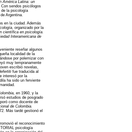
en América Latina: un
. Con sendos psicólogos
 de la psicología
 de Argentina.
dos en la ciudad. Además
cología,
organizado por la
n científica en psicología.
iedad Interamericana de
nveniente reseñar algunos
ueña localidad de la
cándose por polemizar con
e leyó muy tempranamente
joven escribió novelas,
efertiti
fue traducida al
 interesó por la
dila ha sido un ferviente
umanidad.
Colombia,
en 1960, y la
rsó estudios de posgrado
orporó como docente de
ional de Colombia.
2. Más tardé gestionó el
promovió el reconocimiento
EDITORIAL psicología