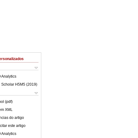
ersonalizados
 Analytics
 Scholar H5M5 (
2019
)
ol (pdf)
 em XML
cias do artigo
itar este artigo
 Analytics