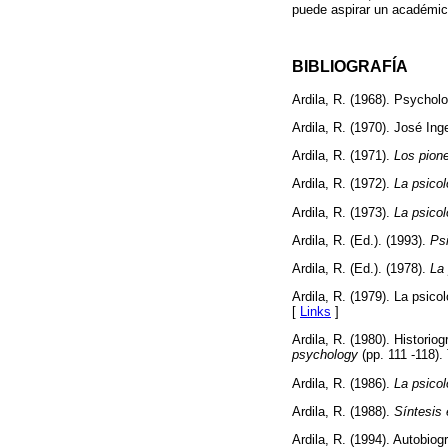
puede aspirar un académico
BIBLIOGRAFÍA
Ardila, R. (1968). Psychol
Ardila, R. (1970). José Ing
Ardila, R. (1971).
Los pione
Ardila, R. (1972).
La psico
Ardila, R. (1973).
La psicol
Ardila, R. (Ed.). (1993).
Psi
Ardila, R. (Ed.). (1978).
La 
Ardila, R. (1979). La psico
[
Links
]
Ardila, R. (1980). Histori
psychology
(pp. 111 -118).
Ardila, R. (1986).
La psicol
Ardila, R. (1988).
Síntesis
Ardila, R. (1994). Autobio