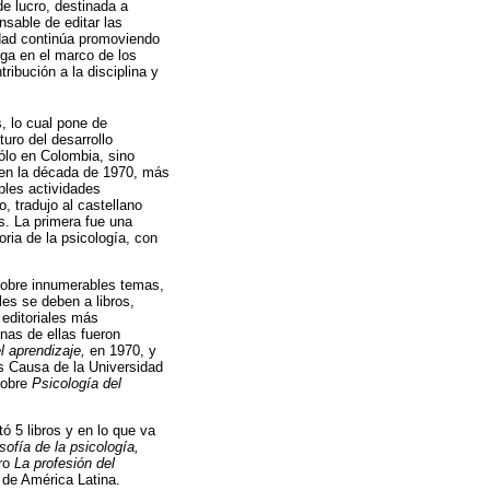
de lucro, destinada a
nsable de editar las
lidad continúa promoviendo
ega en el marco de los
ibución a la disciplina y
, lo cual pone de
uro del desarrollo
ólo en Colombia, sino
 en la década de 1970, más
ples actividades
, tradujo al castellano
s. La primera fue una
oria de la psicología, con
sobre innumerables temas,
les se deben a libros,
 editoriales más
nas de ellas fueron
l aprendizaje,
en 1970, y
s Causa de la Universidad
sobre
Psicología del
ó 5 libros y en lo que va
osofía de la psicología,
bro
La profesión del
 de América Latina.