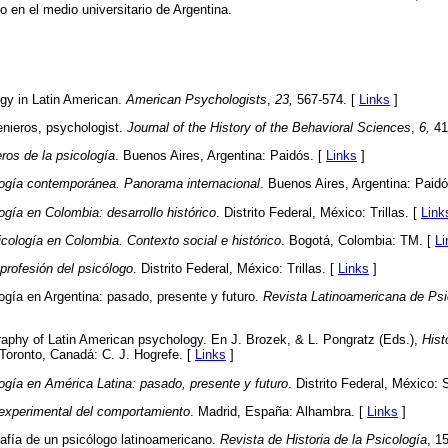
 en el medio universitario de Argentina.
ogy in Latin American.
American Psychologists
,
23,
567-574. [
Links
]
enieros, psychologist.
Journal of the History of the Behavioral Sciences
,
6,
41
ros de la psicología
. Buenos Aires, Argentina: Paidós. [
Links
]
logía contemporánea. Panorama internacional
. Buenos Aires, Argentina: Paidó
ogía en Colombia: desarrollo histórico
. Distrito Federal, México: Trillas. [
Link
cología en Colombia. Contexto social e histórico
. Bogotá, Colombia: TM. [
Li
profesión del psicólogo
. Distrito Federal, México: Trillas. [
Links
]
logía en Argentina: pasado, presente y futuro.
Revista Latinoamericana de Psi
ography of Latin American psychology. En J. Brozek, & L. Pongratz (Eds.),
Hist
 Toronto, Canadá: C. J. Hogrefe. [
Links
]
ogía en América Latina: pasado, presente y futuro
. Distrito Federal, México: 
 experimental del comportamiento
. Madrid, España: Alhambra. [
Links
]
grafía de un psicólogo latinoamericano.
Revista de Historia de la Psicología
, 1