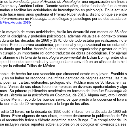
ón de la
Fundación para el Avance de Psicología,
una organización sin fines 
Colombia y América Latina. Durante varios años, dicha fundación fue la respo
nadas y facilitar las actividades de investigación en psicología. En la actua
desde hace unos años gestiona el Premio Rubén Ardila, distinción que se entr
Interamericana de Psicología
a psicólogas y psicólogos por su destacada contr
 & Pérez-Acosta, 2015
).
 la mayoría de estas actividades, Ardila las desarrolló con menos de 35 años
on la disciplina y profesión psicológica, además visualiza el contexto premat
ía durante las décadas de 1960 y 1970, donde todo estaba por realizarse, no s
tina. Pero la carrera académica, profesional y organizacional no se estancó
úa dando que hablar. Además de su papel como organizador y gestor de múlti
én cumplió un importante rol como traductor de obras psicológicas. Por ejemplo
s Skinner e
Historia de la psicología experimental
de Edwin Boring, entre otra
mpo del conductismo radical y la segunda se convirtió en un clásico de la hist
por la editorial Trillas de México.
cansable, de hecho fue una vocación que almacenó desde muy joven. Escribió 
 y en su haber se reconoce una infinita cantidad de páginas escritas, las cua
, poemas, cartas, editoriales, prólogos, etc. Publicó más de 30 libros, en las
ina. Varias de sus obras fueron reimpresas en diversas oportunidades y algu
iomas. Su primera publicación académica en formato de libro fue
Psicología de
ión es
Historia de la psicología en Colombia,
de 2013. Alguna vez, otro Honori
. Ovide Menin, recordó los buenos servicios que prestó a la docencia el libro 
a con más de 20 reimpresiones a lo largo de los años.
ditó 13 libros, en la década de 1980 editó 7 libros, en la década de 1990 edit
7 libros. Entre algunas de sus obras, merece destacarse la publicación de
Fil
 el reconocido físico y filósofo argentino Mario Bunge. Fue compilador del li
e incluyen varios reportes sobre la profesión psicológica en diversos países