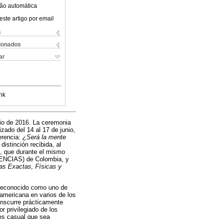
ão automática
este artigo por email
s
cionados
ar
nk
nio de 2016. La ceremonia
izado del 14 al 17 de junio,
erencia:
¿Será la mente
istinción recibida, al
o, que durante el mismo
NCIAS) de Colombia, y
s Exactas, Físicas y
s reconocido como uno de
oamericana en varios de los
ranscurre prácticamente
r privilegiado de los
 es casual que sea