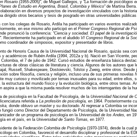
 en Rosario (1955-2005)''
, de Miguel Gallegos, y
''La formación de psicólogos 
lanes de Estudio en Argentina, Brasil, Colombia y México''
de Martina Berra
olaboración en diversos proyectos de investigación vinculados con la historia
a dirigido otros becarios y tesis de posgrado en otras universidades públicas
 con los colegas de Rosario, Ardila ha participado en varios eventos realiza
eriormente, en ese mismo año participó en el
Primer Congreso Regional de Psi
de pronunció la conferencia:
''Ciencia y sociedad. El papel de la investigació
'.
Recientemente ha participado en el aludido
VI Congreso Regional de la Soc
o coordinador de simposios, expositor y presentador de libros.
iento de Honoris Causa de la Universidad Nacional de Rosario, quizás sea co
s y académicos de Rubén Ardila (1994, 2012a y b). Nació en San Vicente, peq
n Colombia, el 7 de julio de 1942. Cursó estudios de enseñanza básica desta
ecturas de obras clásicas de literatura y ciencia. Algunos de los autores qu
jal, Russell, Shakespeare, Dostoievski, Tolstoi y Zweig, entre otros. Desde 
exión sobre filosofía, ciencia y religión, incluso una de sus primeras novelas
N
te muy curioso y movilizado por temas inusuales para su edad, entre ellos, se
la estructura del mundo físico y la evolución biológica, entre otros temas. Ar
ún aspira a que la misma pueda resolver muchos de los interrogantes de la h
ra de psicología en la Facultad de Psicología, de la
Universidad Nacional de 
licenciatura referida a
La profesión de psicología,
en 1964. Posteriormente cu
aska,
donde obtuvo un master y su doctorado. Al regresar a Colombia se inc
o fungió como Director del Departamento de Psicología, de la
Universidad Nac
anizador de un programa de psicología en la
Universidad de los Andes,
en 197
gía en el país, en la
Universidad de Santo Tomas,
en 1977.
sidente de la
Federación Colombia de Psicología
(1970-1974), desde la cual 
sicólogo en Colombia, favoreció el desarrollo disciplinar y profesional de la 