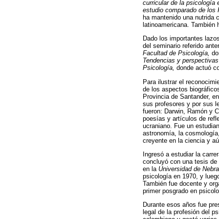
curricular de la psicología
estudio comparado de los P
ha mantenido una nutrida c
latinoamericana. También h
Dado los importantes lazos
del seminario referido ant
Facultad de Psicología,
don
Tendencias y perspectivas'
Psicología,
donde actuó com
Para ilustrar el reconocim
de los aspectos biográfico
Provincia de Santander, e
sus profesores y por sus l
fueron: Darwin, Ramón y Ca
poesías y artículos de refl
ucraniano. Fue un estudian
astronomía, la cosmología, 
creyente en la ciencia y a
Ingresó a estudiar la carre
concluyó con una tesis de 
en la
Universidad de Nebr
psicología en 1970, y lueg
También fue docente y org
primer posgrado en psicolo
Durante esos años fue pre
legal de la profesión del p