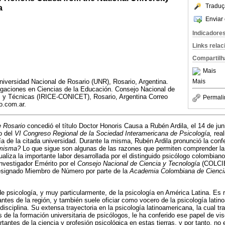
Traduç
a
Enviar 
Indicadore
Links rela
Compartilh
Mais
niversidad Nacional de Rosario (UNR), Rosario, Argentina.
Mais
tigaciones en Ciencias de la Educación. Consejo Nacional de
as y Técnicas (IRICE-CONICET), Rosario, Argentina Correo
Permali
o.com.ar.
e Rosario
concedió el título Doctor Honoris Causa a Rubén Ardila, el 14 de ju
o del
VI Congreso Regional de la Sociedad Interamericana de Psicología,
real
ía de la citada universidad. Durante la misma, Rubén Ardila pronunció la conf
 misma?
Lo que sigue son algunas de las razones que permiten comprender la d
liza la importante labor desarrollada por el distinguido psicólogo colombian
nvestigador Emérito por el
Consejo Nacional de Ciencia y Tecnología
(COLCIE
esignado Miembro de Número por parte de la
Academia Colombiana de Ciencia
e psicología, y muy particularmente, de la psicología en América Latina. E
ntes de la región, y también suele oficiar como vocero de la psicología latin
 disciplina. Su extensa trayectoria en la psicología latinoamericana, la cual t
de la formación universitaria de psicólogos, le ha conferido ese papel de viso
antes de la ciencia y profesión psicológica en estas tierras, y por tanto, no