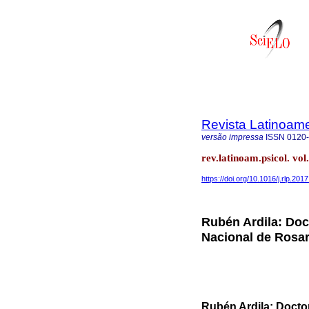
Revista Latinoame
versão impressa
ISSN
0120
rev.latinoam.psicol. vol
https://doi.org/10.1016/j.rlp.201
Rubén Ardila: Doc
Nacional de Rosar
Rubén Ardila: Docto