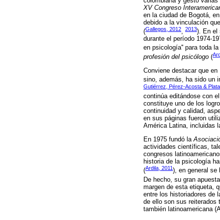
colombiana y gestó varias 
XV Congreso Interamerica
en la ciudad de Bogotá, en
debido a la vinculación qu
Gallegos, 2012
2013
(
,
). En el
durante el período 1974-19
en psicología'' para toda la
Ard
profesión del psicólogo
(
Conviene destacar que en 
sino, además, ha sido un im
Gutiérrez, Pérez-Acosta & Plat
continúa editándose con e
constituye uno de los log
continuidad y calidad, asp
en sus páginas fueron util
América Latina, incluidas 
En 1975 fundó la
Asociaci
actividades científicas, ta
congresos latinoamericanos
historia de la psicología h
Ardila, 2011
(
), en general se
De hecho, su gran apuesta 
margen de esta etiqueta, q
entre los historiadores de 
de ello son sus reiterados 
también latinoamericana (A