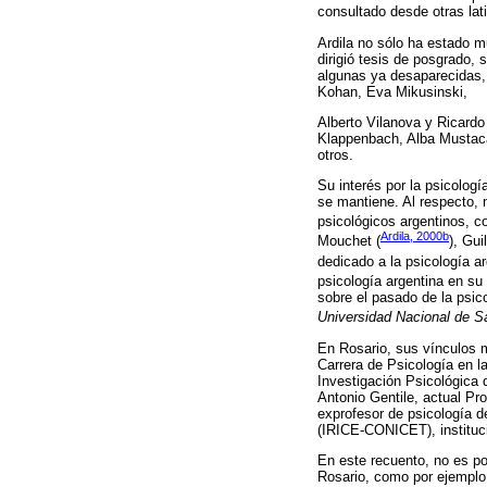
consultado desde otras lat
Ardila no sólo ha estado m
dirigió tesis de posgrado,
algunas ya desaparecidas,
Kohan, Eva Mikusinski,
Alberto Vilanova y Ricard
Klappenbach, Alba Mustaca,
otros.
Su interés por la psicolog
se mantiene. Al respecto, n
psicológicos argentinos, c
Ardila, 2000b
Mouchet (
), Gui
dedicado a la psicología ar
psicología argentina en su 
sobre el pasado de la psic
Universidad Nacional de S
En Rosario, sus vínculos m
Carrera de Psicología en l
Investigación Psicológica 
Antonio Gentile, actual Pr
exprofesor de psicología de
(IRICE-CONICET), instituci
En este recuento, no es po
Rosario, como por ejempl