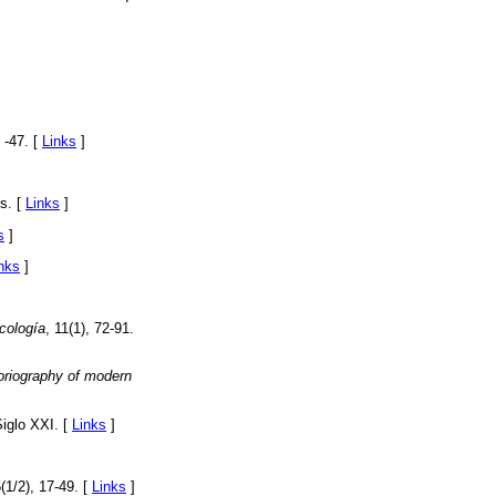
 -47. [
Links
]
s. [
Links
]
s
]
nks
]
cología
, 11(1), 72-91.
oriography of modern
Siglo XXI. [
Links
]
5(1/2), 17-49. [
Links
]