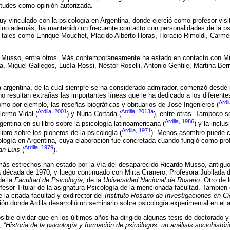
itudes como opinión autorizada.
uy vinculado con la psicología en Argentina, donde ejerció como profesor visi
 sino además, ha mantenido un frecuente contacto con personalidades de la psi
 tales como Enrique Mouchet, Placido Alberto Horas, Horacio Rimoldi, Carme
o Musso, entre otros. Más contemporáneamente ha estado en contacto con Mi
 Miguel Gallegos, Lucía Rossi, Néstor Roselli, Antonio Gentile, Martina Berr
ía argentina, de la cual siempre se ha considerado admirador, comenzó desd
o resultan extrañas las importantes líneas que le ha dedicado a los diferentes
Ardi
omo por ejemplo, las reseñas biográficas y obituarios de José Ingenieros (
Ardila, 2001
Ardila, 2013a
llermo Vidal (
) y Nuria Cortada (
), entre otras. Tampoco s
Ardila, 1986
gentina en su libro sobre la psicología latinoamericana (
) y la inclu
Ardila, 1971
libro sobre los pioneros de la psicología (
). Menos asombro puede ca
ología en Argentina, cuya elaboración fue concretada cuando fungió como prof
Ardila, 1979
an Luis
(
).
ás estrechos han estado por la vía del desaparecido Ricardo Musso, antiguo 
a década de 1970, y luego continuado con Mirta Granero, Profesora Jubilada 
de la
Facultad de Psicología,
de la
Universidad Nacional de Rosario.
Otro de l
ofesor Titular de la asignatura Psicología de la mencionada facultad. También 
 la citada facultad y exdirector del
Instituto Rosario de Investigaciones en C
ón donde Ardila desarrolló un seminario sobre psicología experimental en el 
sible olvidar que en los últimos años ha dirigido algunas tesis de doctorado
o,
''Historia de la psicología y formación de psicólogos: un análisis sociohistóri