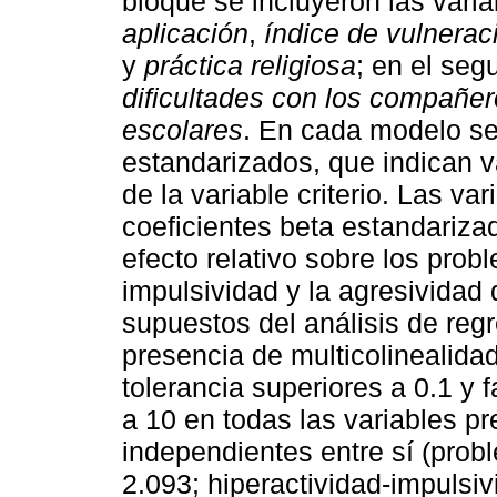
bloque se incluyeron las var
aplicación
,
índice de vulnerac
y
práctica religiosa
; en el seg
dificultades con los compañe
escolares
. En cada modelo se
estandarizados, que indican v
de la variable criterio. Las va
coeficientes beta estandariza
efecto relativo sobre los prob
impulsividad y la agresividad 
supuestos del análisis de regre
presencia de multicolinealida
tolerancia superiores a 0.1 y f
a 10 en todas las variables pr
independientes entre sí (pro
2.093; hiperactividad-impulsi