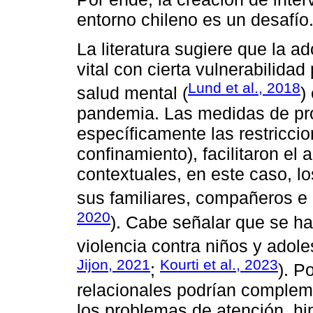
entorno chileno es un desafío
La literatura sugiere que la a
vital con cierta vulnerabilida
Lund et al., 2018
salud mental (
)
pandemia. Las medidas de pr
específicamente las restriccio
confinamiento), facilitaron e
contextuales, en este caso, lo
sus familiares, compañeros e 
2020
). Cabe señalar que se h
violencia contra niños y adol
Jijon, 2021
Kourti et al., 2023
;
). P
relacionales podrían complem
los problemas de atención, hi