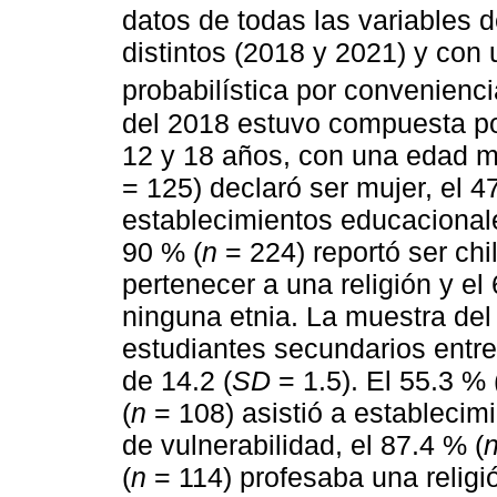
datos de todas las variables 
distintos (2018 y 2021) y con
probabilística por convenienci
del 2018 estuvo compuesta po
12 y 18 años, con una edad m
= 125) declaró ser mujer, el 4
establecimientos educacionales
90 % (
n
= 224) reportó ser chi
pertenecer a una religión y el
ninguna etnia. La muestra de
estudiantes secundarios entr
de 14.2 (
SD
= 1.5). El 55.3 % 
(
n
= 108) asistió a establecim
de vulnerabilidad, el 87.4 % (
(
n
= 114) profesaba una religió