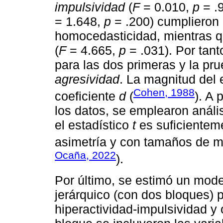
impulsividad
(
F
= 0.010,
p
= .
= 1.648,
p
= .200) cumplieron 
homocedasticidad, mientras qu
(
F
= 4.665,
p
= .031). Por tanto
para las dos primeras y la pru
agresividad
. La magnitud del 
Cohen, 1988
coeficiente
d
(
). A 
los datos, se emplearon anál
el estadístico
t
es suficientem
asimetría y con tamaños de m
Ocaña, 2022
).
Por último, se estimó un model
jerárquico (con dos bloques) 
hiperactividad-impulsividad y 