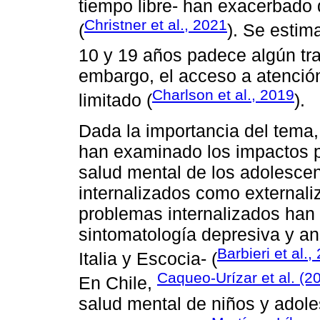
tiempo libre- han exacerbado 
Christner et al., 2021
(
). Se estim
10 y 19 años padece algún tra
embargo, el acceso a atención
Charlson et al., 2019
limitado (
).
Dada la importancia del tema,
han examinado los impactos p
salud mental de los adolesce
internalizados como externaliz
problemas internalizados han
sintomatología depresiva y a
Barbieri et al.,
Italia y Escocia- (
Caqueo-Urízar et al. (2
En Chile,
salud mental de niños y adol