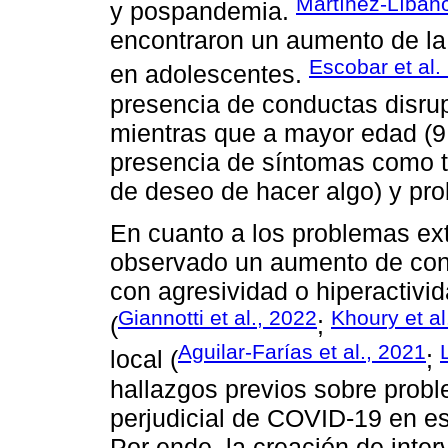
Martínez-Líban
y pospandemia.
encontraron un aumento de la
Escobar et al.
en adolescentes.
presencia de conductas disrup
mientras que a mayor edad (9
presencia de síntomas como tri
de deseo de hacer algo) y pr
En cuanto a los problemas ex
observado un aumento de con
con agresividad o hiperactivid
Giannotti et al., 2022
Khoury et al
(
;
Aguilar-Farías et al., 2021
local (
;
hallazgos previos sobre probl
perjudicial de COVID-19 en e
Por ende, la creación de inte