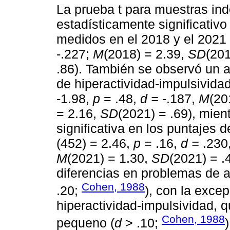
La prueba t para muestras in
estadísticamente significativ
medidos en el 2018 y el 2021 
-.227;
M
(2018) = 2.39,
SD
(201
.86). También se observó un a
de hiperactividad-impulsividad
-1.98,
p
= .48,
d =
-.187,
M
(20
= 2.16,
SD
(2021) = .69), mie
significativa en los puntajes 
(452) = 2.46,
p
= .16,
d =
.230
M
(2021) = 1.30,
SD
(2021) = .
diferencias en problemas de a
Cohen, 1988
.20;
), con la excep
hiperactividad-impulsividad, 
Cohen, 1988
pequeno (
d
> .10;