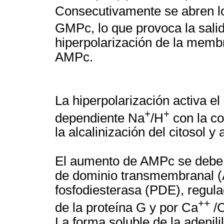
Consecutivamente se abren l
GMPc, lo que provoca la sali
hiperpolarización de la mem
AMPc.
La hiperpolarización activa el
+
+
dependiente Na
/H
con la co
la alcalinización del citosol y
El aumento de AMPc se debe a 
de dominio transmembranal (A
fosfodiesterasa (PDE), regula
++
de la proteína G y por Ca
/C
La forma soluble de la adenil