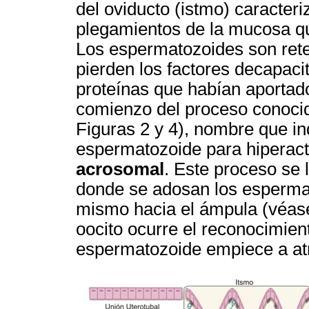
del oviducto (istmo) caracteriz
plegamientos de la mucosa qu
Los espermatozoides son reten
pierden los factores decapac
proteínas que habían aportado
comienzo del proceso conoc
Figuras 2 y 4), nombre que in
espermatozoide para hiperacti
acrosomal
. Este proceso se 
donde se adosan los espermas,
mismo hacia el ámpula (véase 
oocito ocurre el reconocimien
espermatozoide empiece a atr