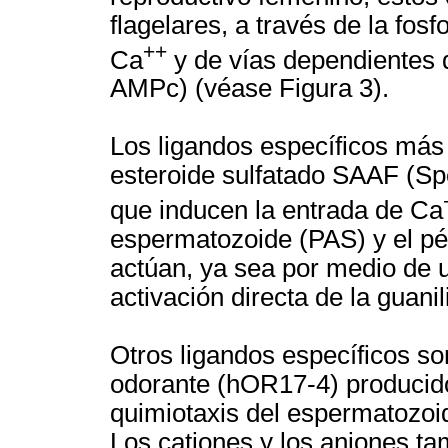
flagelares, a través de la fos
++
Ca
y de vías dependientes 
AMPc) (véase Figura 3).
Los ligandos específicos más 
esteroide sulfatado SAAF (Spe
que inducen la entrada de Ca
espermatozoide (PAS) y el pép
actúan, ya sea por medio de 
activación directa de la guan
Otros ligandos específicos son
odorante (hOR17-4) producidos
quimiotaxis del espermatozoi
Los cationes y los aniones t