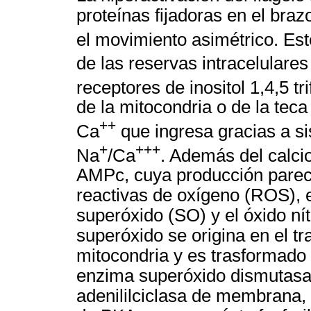
proteínas fijadoras en el braz
el movimiento asimétrico. Es
de las reservas intracelulare
receptores de inositol 1,4,5 tr
de la mitocondria o de la teca
++
Ca
que ingresa gracias a s
+
+++
Na
/Ca
. Además del calcio
AMPc, cuya producción parec
reactivas de oxígeno (ROS), e
superóxido (SO) y el óxido ní
superóxido se origina en el tr
mitocondria y es trasformado 
enzima superóxido dismutasa 
adenililciclasa de membrana, q