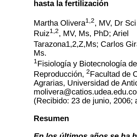
hasta la fertilización
1,2
Martha Olivera
, MV, Dr Sci
1,2
Ruiz
, MV, Ms, PhD; Ariel
Tarazona1,2,Z,Ms; Carlos Gir
Ms.
1
Fisiología y Biotecnología de
2
Reproducción,
Facultad de 
Agrarias, Universidad de Anti
molivera@catios.udea.edu.co
(Recibido: 23 de junio, 2006;
Resumen
En los últimos años se ha 