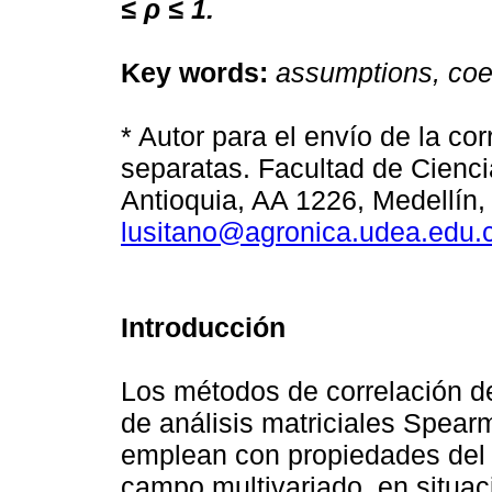
≤ ρ ≤ 1.
Key words:
assumptions, coeff
* Autor para el envío de la co
separatas. Facultad de Cienci
Antioquia, AA 1226, Medellín,
lusitano@agronica.udea.edu.
Introducción
Los métodos de correlación d
de análisis matriciales Spear
emplean con propiedades del á
campo multivariado, en situac