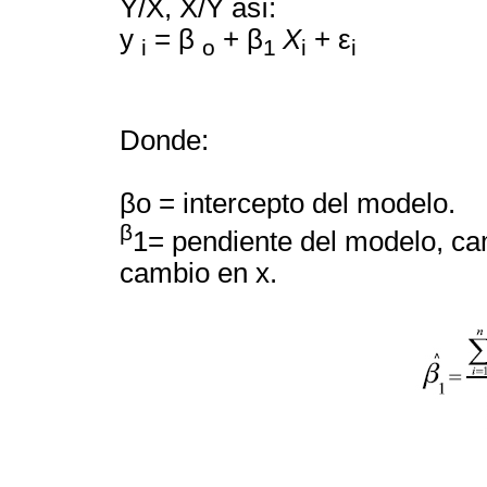
Y/X, X/Y así:
y
= β
+ β
X
+ ε
i
o
1
i
i
Donde:
βo = intercepto del modelo.
β
1= pendiente del modelo, c
cambio en x.