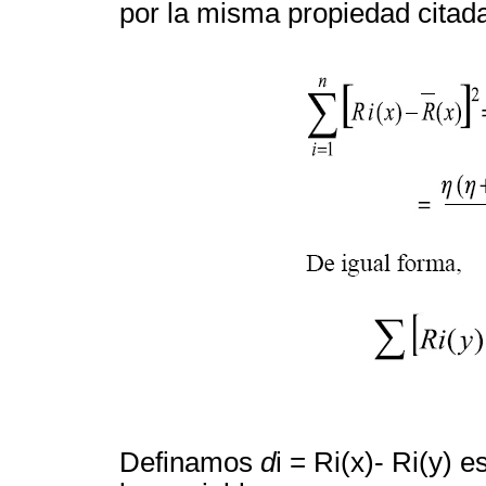
por la misma propiedad citad
Definamos
d
i = Ri(x)- Ri(y) e