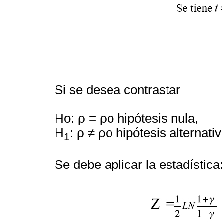
Si se desea contrastar
Ho: ρ = ρo hipótesis nula,
H
: ρ ≠ ρo hipótesis alternati
1
Se debe aplicar la estadística