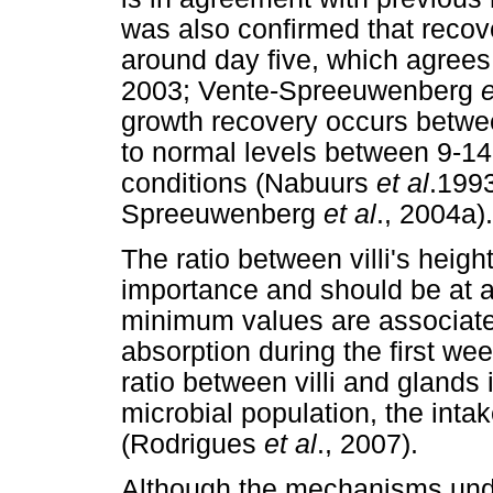
was also confirmed that recov
around day five, which agree
2003; Vente-Spreeuwenberg
e
growth recovery occurs betwe
to normal levels between 9-14
conditions (Nabuurs
et al
.199
Spreeuwenberg
et al
., 2004a).
The ratio between villi's heigh
importance and should be at a
minimum values are associate
absorption during the first we
ratio between villi and glands 
microbial population, the intak
(Rodrigues
et al
., 2007).
Although the mechanisms unde