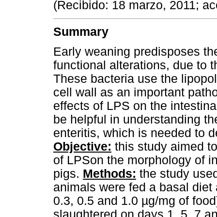
(Recibido: 18 marzo, 2011; ac
Summary
Early weaning predisposes the 
functional alterations, due to 
These bacteria use the lipopo
cell wall as an important patho
effects of LPS on the intesti
be helpful in understanding t
enteritis, which is needed to d
Objective:
this study aimed to 
of LPSon the morphology of int
pigs.
Methods:
the study use
animals were fed a basal diet 
0.3, 0.5 and 1.0 µg/mg of food
slaughtered on days 1, 5, 7 a