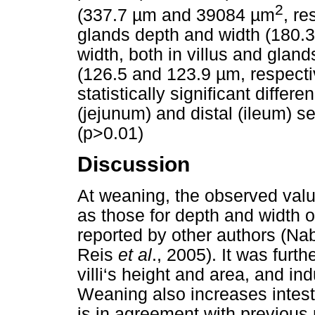
2
(337.7 µm and 39084 µm
, re
glands depth and width (180.3
width, both in villus and glan
(126.5 and 123.9 µm, respecti
statistically significant diffe
(jejunum) and distal (ileum) se
(p>0.01)
Discussion
At weaning, the observed values
as those for depth and width o
reported by other authors (N
Reis
et al
., 2005). It was furt
villi‘s height and area, and ind
Weaning also increases intest
is in agreement with previou