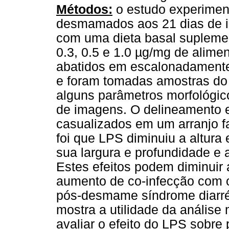
Métodos:
o estudo experiment
desmamados aos 21 dias de i
com uma dieta basal suplemen
0.3, 0.5 e 1.0 µg/mg de alime
abatidos em escalonadamente
e foram tomadas amostras do 
alguns parâmetros morfológic
de imagens. O delineamento es
casualizados em um arranjo fa
foi que LPS diminuiu a altura
sua largura e profundidade e a
Estes efeitos podem diminuir a
aumento de co-infecção com 
pós-desmame síndrome diarr
mostra a utilidade da anális
avaliar o efeito do LPS sobre 