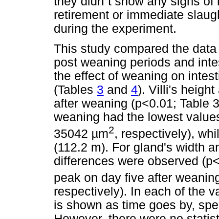
they didn´t show any signs of i
retirement or immediate slaug
during the experiment.
This study compared the data 
post weaning periods and intes
the effect of weaning on intes
(Tables
3
and
4
). Villi's heig
after weaning (p<0.01; Table 3
weaning had the lowest values
2
35042 µm
, respectively), whi
(112.2 m). For gland's width a
differences were observed (p<
peak on day five after weanin
respectively). In each of the v
is shown as time goes by, spec
However, there were no statist