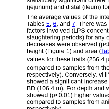
statistically significant diffe
(jejunum) and distal (ileum) fo
The average values of the inte
Tables
5
,
6
, and
7
. There was 
factors involved (LPS concent
slaughtering periods) for any o
decreases were observed (p<0.
height (Figure 1) and area (
Ta
values for these traits (256.
compared to samples from th
respectively). Conversely, vill
showed a significant increase
BD (106.4 m). For depth and w
showed (p<0.01) higher values
compared to samples from ani
respectively).