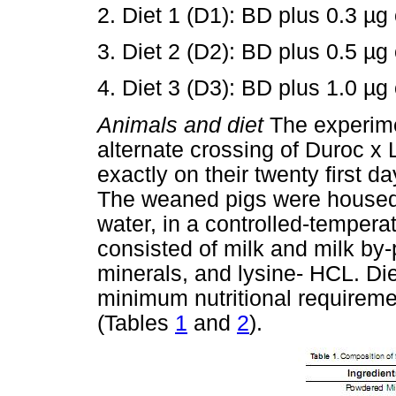
2. Diet 1 (D1): BD plus 0.3 µg
3. Diet 2 (D2): BD plus 0.5 µg
4. Diet 3 (D3): BD plus 1.0 µg
Animals and diet
The experime
alternate crossing of Duroc x
exactly on their twenty first da
The weaned pigs were housed 
water, in a controlled-tempera
consisted of milk and milk by-
minerals, and lysine- HCL. Di
minimum nutritional requirem
(Tables
1
and
2
).