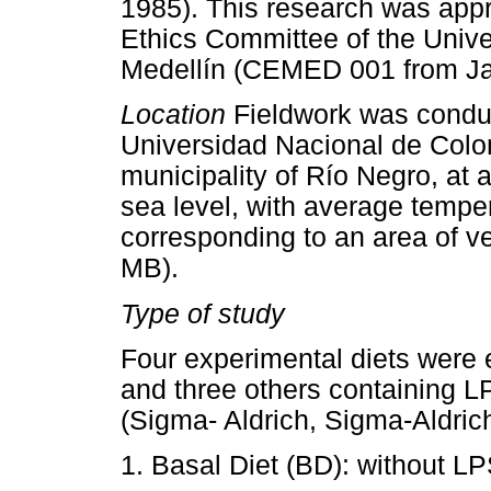
1985). This research was app
Ethics Committee of the Univ
Medellín (CEMED 001 from Ja
Location
Fieldwork was conduc
Universidad Nacional de Colom
municipality of Río Negro, at 
sea level, with average temp
corresponding to an area of v
MB).
Type of study
Four experimental diets were ev
and three others containing 
(Sigma- Aldrich, Sigma-Aldric
1. Basal Diet (BD): without LP