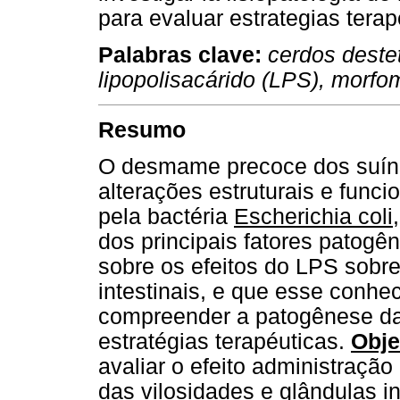
para evaluar estrategias terap
Palabras clave:
cerdos destet
lipopolisacárido (LPS), morfom
Resumo
O desmame precoce dos suíno
alterações estruturais e funci
pela bactéria
Escherichia coli
dos principais fatores patogê
sobre os efeitos do LPS sobr
intestinais, e que esse conhe
compreender a patogênese da
estratégias terapéuticas.
Obje
avaliar o efeito administraçã
das vilosidades e glândulas 