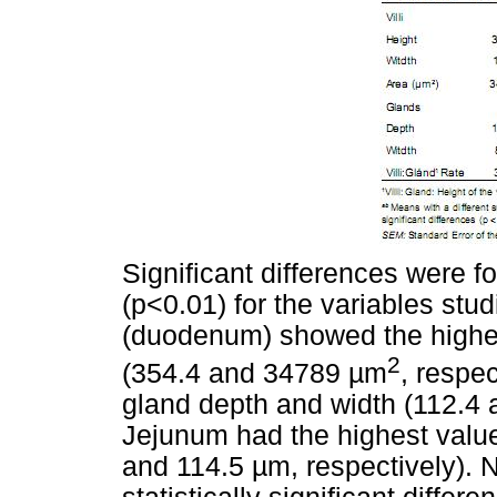
Significant differences were f
(p<0.01) for the variables stu
(duodenum) showed the highest
2
(354.4 and 34789 µm
, respec
gland depth and width (112.4 a
Jejunum had the highest values
and 114.5 µm, respectively). 