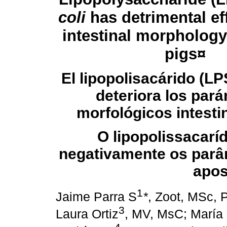
coli
has detrimental ef
intestinal morpholog
pigs
¤
El lipopolisacárido (L
deteriora los par
morfológicos intesti
O lipopolissacarí
negativamente os parâm
apo
1
Jaime Parra S
*
, Zoot, MSc, 
3
Laura Ortiz
, MV, MsC; María