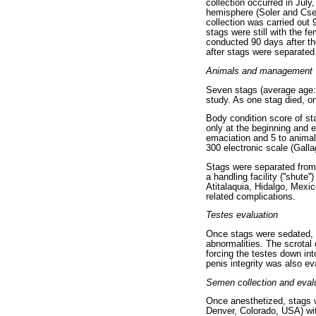
collection occurred in July
hemisphere (Soler and Cseh
collection was carried out
stags were still with the 
conducted 90 days after t
after stags were separated
Animals and management
Seven stags (average age: 
study. As one stag died, o
Body condition score of st
only at the beginning and 
emaciation and 5 to anima
300 electronic scale (Gall
Stags were separated from 
a handling facility (''shut
Atitalaquia, Hidalgo, Mexic
related complications.
Testes evaluation
Once stags were sedated, 
abnormalities. The scrotal
forcing the testes down in
penis integrity was also e
Semen collection and eval
Once anesthetized, stags w
Denver, Colorado, USA) wit