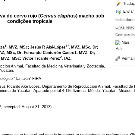
Traduç
Enviar 
va do cervo rojo (
Cervus elaphus
) macho sob
Indicadore
condições tropicais
Links rela
Compartilh
Mais
1
1*
uza
, MVZ, MSc; Jesús R Aké-López
, MVZ, MSc, Dr;
Mais
IAZ, MSc, Dr; Fernando Centurión-Castro1, MVZ, Dr;
2
, MVZ, MSc; Víctor Ticante Perez
, IAZ.
Permali
ción Animal, Facultad de Medicina Veterinaria y Zootecnia,
Yucatán.
lógico ''Tantakin'' FIRA.
esús Ricardo Aké López. Departamento de Reproducción Animal, Facultad de M
ónoma de Yucatán. Apartado postal 4-116 Itzimna, Mérida, Yucatán, México. 
2; accepted: August 31, 2013)