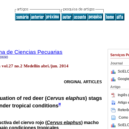
na de Ciencias Pecuarias
Serviços P
-0690
Journal
vol.27 no.2 Medellín abri./jun. 2014
SciELO
Google
ORIGINAL ARTICLES
Artigo
Inglês 
ation of red deer (
Cervus elaphus
) stags
Artigo
¤
nder tropical conditions
Referên
Como c
tiva del ciervo rojo (
Cervus elaphus
) macho
SciELO
bajo condiciones tropicales