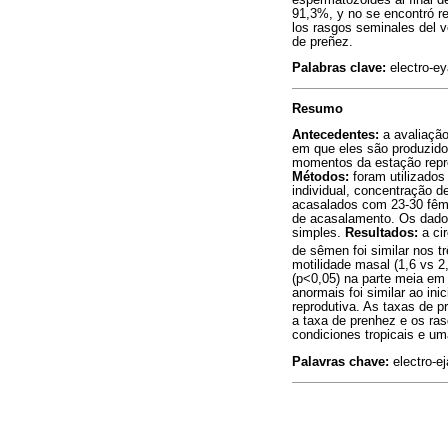
91,3%, y no se encontró re
los rasgos seminales del ve
de preñez.
Palabras clave:
electro-ey
Resumo
Antecedentes:
a avaliação
em que eles são produzid
momentos da estação reprod
Métodos:
foram utilizados
individual, concentração 
acasalados com 23-30 fêmea
de acasalamento. Os dado
simples.
Resultados:
a cir
de sêmen foi similar nos 
motilidade masal (1,6 vs 2
(p<0,05) na parte meia em
anormais foi similar ao in
reprodutiva. As taxas de p
a taxa de prenhez e os ra
condiciones tropicais e um
Palavras chave:
electro-e