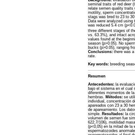
Background:
evaluation of
seminal traits of red deer (
relate semen quality traits
motility, sperm concentrat
stags was bred to 23 to 30
Data were analyzed using t
was reduced 5.4 cm (p<0.05
three different stages of 
vs. 63.3%), and intact ac
values found at the beginn
season (p>0.05). No sperm
bucks (p>0.05), ranging fr
Conclusions:
there was a 
rate.
Key words:
breeding seaso
Resumen
Antecedentes:
la evaluaci
bajo el sistema en el cual
diferentes momentos de la e
hembras.
Métodos:
se util
individual, concentración
apareados con 23 a 30 hemb
de apareamiento. Los datos
simple.
Resultados:
la cir
volumen de semen fue simi
622,7/106), motilidad masa
(p<0,05) en la mitad de la
espermatozoides anormales 
espermatozoides al final d