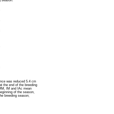
g season.
rence was reduced 5.4 cm
t the end of the breeding
c, MM, IM and IAc mean
beginning of the season,
the breeding season;