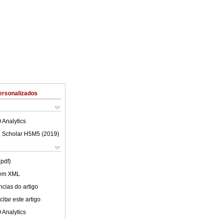
ersonalizados
 Analytics
 Scholar H5M5 (
2019
)
(pdf)
 em XML
cias do artigo
itar este artigo
 Analytics