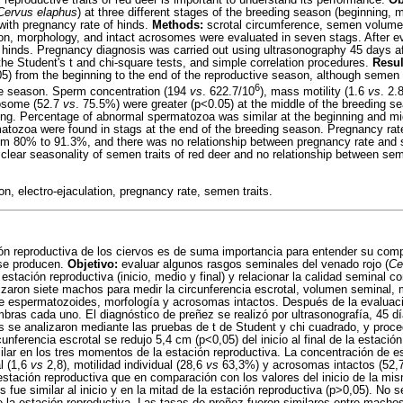
 reproductive traits of red deer is important to understand its performance.
Ob
Cervus elaphus
) at three different stages of the breeding season (beginning, 
 with pregnancy rate of hinds.
Methods:
scrotal circumference, semen volume, 
ion, morphology, and intact acrosomes were evaluated in seven stags. After ev
 hinds. Pregnancy diagnosis was carried out using ultrasonography 45 days af
he Student's t and chi-square tests, and simple correlation procedures.
Resul
) from the beginning to the end of the reproductive season, although semen 
6
the season. Sperm concentration (194
vs
. 622.7/10
), mass motility (1.6
vs
. 2.
rosome (52.7
vs
. 75.5%) were greater (p<0.05) at the middle of the breeding s
ing. Percentage of abnormal spermatozoa was similar at the beginning and mi
atozoa were found in stags at the end of the breeding season. Pregnancy ra
om 80% to 91.3%, and there was no relationship between pregnancy rate and 
clear seasonality of semen traits of red deer and no relationship between se
n, electro-ejaculation, pregnancy rate, semen traits.
ón reproductiva de los ciervos es de suma importancia para entender su com
 se producen.
Objetivo:
evaluar algunos rasgos seminales del venado rojo (
Ce
stación reproductiva (inicio, medio y final) y relacionar la calidad seminal c
izaron siete machos para medir la circunferencia escrotal, volumen seminal, 
 de espermatozoides, morfología y acrosomas intactos. Después de la evaluac
ras cada uno. El diagnóstico de preñez se realizó por ultrasonografía, 45 d
 se analizaron mediante las pruebas de t de Student y chi cuadrado, y proce
cunferencia escrotal se redujo 5,4 cm (p<0,05) del inicio al final de la estació
lar en los tres momentos de la estación reproductiva. La concentración de 
l (1,6
vs
2,8), motilidad individual (28,6
vs
63,3%) y acrosomas intactos (52,
 estación reproductiva que en comparación con los valores del inicio de la mi
fue similar al inicio y en la mitad de la estación reproductiva (p>0,05). No 
e la estación reproductiva. Las tasas de preñez fueron similares entre macho