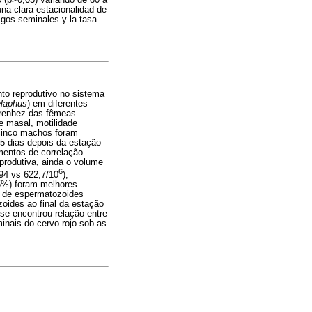
na clara estacionalidad de
asgos seminales y la tasa
to reprodutivo no sistema
elaphus
) em diferentes
 prenhez das fêmeas.
e masal, motilidade
 cinco machos foram
45 dias depois da estação
mentos de correlação
eprodutiva, ainda o volume
6
94 vs 622,7/10
),
,5%) foram melhores
m de espermatozoides
zoides ao final da estação
se encontrou relação entre
inais do cervo rojo sob as