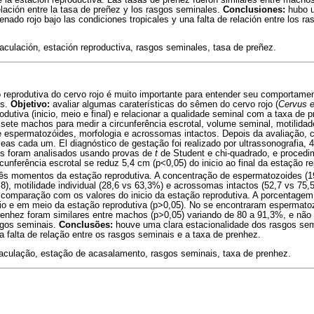
lación entre la tasa de preñez y los rasgos seminales.
Conclusiones:
hubo u
nado rojo bajo las condiciones tropicales y una falta de relación entre los r
aculación, estación reproductiva, rasgos seminales, tasa de preñez.
 reprodutiva do cervo rojo é muito importante para entender seu comportamen
os.
Objetivo:
avaliar algumas caraterísticas do sêmen do cervo rojo (
Cervus 
utiva (inicio, meio e final) e relacionar a qualidade seminal com a taxa de
 sete machos para medir a circunferência escrotal, volume seminal, motilidad
de espermatozóides, morfologia e acrossomas intactos. Depois da avaliação,
s cada um. El diagnóstico de gestação foi realizado por ultrassonografia, 
s foram analisados usando provas de
t
de Student e chi-quadrado, e procedi
cunferência escrotal se reduz 5,4 cm (p<0,05) do inicio ao final da estação r
três momentos da estação reprodutiva. A concentração de espermatozoides (1
,8), motilidade individual (28,6 vs 63,3%) e acrossomas intactos (52,7 vs 75
 comparação com os valores do inicio da estação reprodutiva. A porcentage
icio e em meio da estação reprodutiva (p>0,05). No se encontraram espermato
renhez foram similares entre machos (p>0,05) variando de 80 a 91,3%, e não 
sgos seminais.
Conclusões:
houve uma clara estacionalidade dos rasgos sem
a falta de relação entre os rasgos seminais e a taxa de prenhez.
jaculação, estação de acasalamento, rasgos seminais, taxa de prenhez.