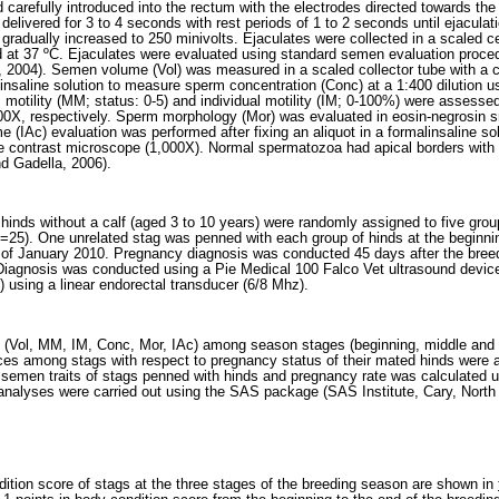
 carefully introduced into the rectum with the electrodes directed towards the
e delivered for 3 to 4 seconds with rest periods of 1 to 2 seconds until ejaculat
 gradually increased to 250 minivolts. Ejaculates were collected in a scaled ce
 at 37 ºC. Ejaculates were evaluated using standard semen evaluation proced
 2004). Semen volume (Vol) was measured in a scaled collector tube with a c
alinsaline solution to measure sperm concentration (Conc) at a 1:400 dilution
otility (MM; status: 0-5) and individual motility (IM; 0-100%) were assess
00X, respectively. Sperm morphology (Mor) was evaluated in eosin-negrosin s
e (IAc) evaluation was performed after fixing an aliquot in a formalinsaline s
 contrast microscope (1,000X). Normal spermatozoa had apical borders with 
d Gadella, 2006).
 hinds without a calf (aged 3 to 10 years) were randomly assigned to five gro
=25). One unrelated stag was penned with each group of hinds at the beginn
g of January 2010. Pregnancy diagnosis was conducted 45 days after the bre
iagnosis was conducted using a Pie Medical 100 Falco Vet ultrasound devic
 using a linear endorectal transducer (6/8 Mhz).
s (Vol, MM, IM, Conc, Mor, IAc) among season stages (beginning, middle and 
rences among stags with respect to pregnancy status of their mated hinds were
 semen traits of stags penned with hinds and pregnancy rate was calculated 
al analyses were carried out using the SAS package (SAS Institute, Cary, North
tion score of stags at the three stages of the breeding season are shown in