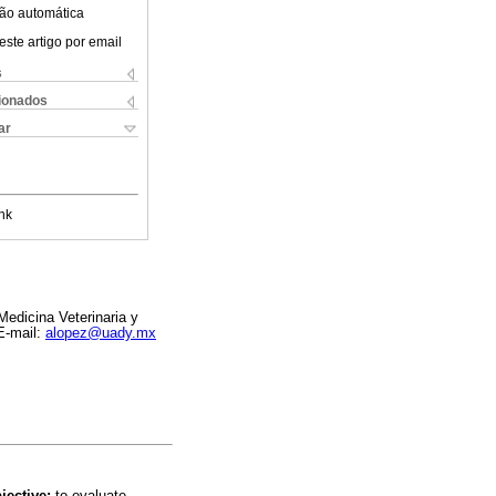
ão automática
este artigo por email
s
cionados
ar
nk
edicina Veterinaria y
E-mail:
alopez@uady.mx