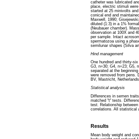
catheter was lubricated and
place, electric stimuli wer
started at 25 minivolts and
conical end and maintained
Maxwell, 1990; Gisejewski,
diluted (1:3) in a 1% form
(Neubauer chamber). Mass m
observation at 100X and 4
per sample. Intact acrosom
spermatozoa using a phase
semilunar shapes (Silva an
Hind management
One hundred and thirty-six
G3, n=30; G4, n=23; G5, n
separated at the beginnin
were removed from pens. D
BV, Mastricht, Netherlands)
Statistical analysis
Differences in semen trait
matched ''t'' tests. Diffe
test. Relationship between
correlations. All statistic
Results
Mean body weight and condi