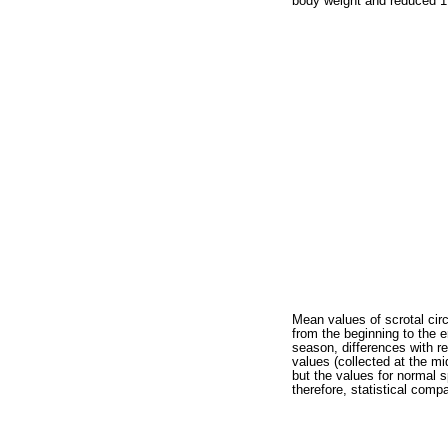
body weight and reduced 1.
Mean values of scrotal ci
from the beginning to the 
season, differences with r
values (collected at the m
but the values for normal 
therefore, statistical comp