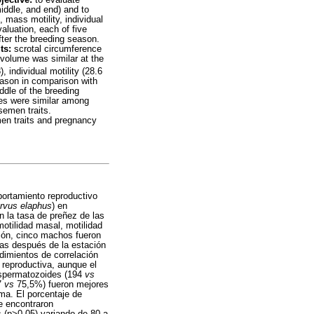
jective:
to evaluate
middle, and end) and to
mass motility, individual
aluation, each of five
ter the breeding season.
ts:
scrotal circumference
volume was similar at the
8), individual motility (28.6
eason in comparison with
ddle of the breeding
tes were similar among
semen traits.
men traits and pregnancy
portamiento reproductivo
rvus elaphus
) en
on la tasa de preñez de las
motilidad masal, motilidad
ión, cinco machos fueron
ías después de la estación
dimientos de correlación
n reproductiva, aunque el
espermatozoides (194
vs
7
vs
75,5%) fueron mejores
sma. El porcentaje de
se encontraron
s (p>0,05) variando de 80 a