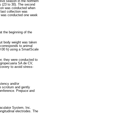
tive season in the northern
s (23 to 30). The second
ction was conducted when
last collection was
on was conducted one week
t the beginning of the
but body weight was taken
 corresponds to animal
9:00 h) using a SmartScale
er, they were conducted to
 Agropecuaria SA de CV,
covery to avoid stress-
stency and/or
he scrotum and gently
rcumference. Prepuce and
aculator System, Inc.
ngitudinal electrodes. The