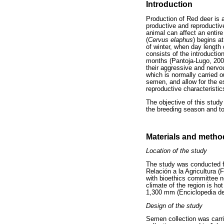
Introduction
Production of Red deer is a
productive and reproductiv
animal can affect an entir
(
Cervus elaphus
) begins a
of winter, when day length
consists of the introductio
months (Pantoja-Lugo, 2008)
their aggressive and nervo
which is normally carried o
semen, and allow for the e
reproductive characteristic
The objective of this study
the breeding season and to
Materials and metho
Location of the study
The study was conducted fr
Relación a la Agricultura 
with bioethics committee n
climate of the region is h
1,300 mm (Enciclopedia de
Design of the study
Semen collection was carri