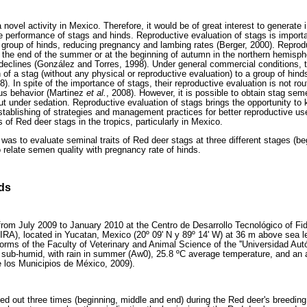
 novel activity in Mexico. Therefore, it would be of great interest to generate
e performance of stags and hinds. Reproductive evaluation of stags is importa
e group of hinds, reducing pregnancy and lambing rates (Berger, 2000). Repro
t the end of the summer or at the beginning of autumn in the northern hemisph
 declines (González and Torres, 1998). Under general commercial conditions,
n of a stag (without any physical or reproductive evaluation) to a group of hind
. In spite of the importance of stags, their reproductive evaluation is not ro
us behavior (Martinez
et al.
, 2008). However, it is possible to obtain stag sem
ut under sedation. Reproductive evaluation of stags brings the opportunity to k
stablishing of strategies and management practices for better reproductive us
s of Red deer stags in the tropics, particularly in Mexico.
 was to evaluate seminal traits of Red deer stags at three different stages (b
 relate semen quality with pregnancy rate of hinds.
ds
om July 2009 to January 2010 at the Centro de Desarrollo Tecnológico of Fid
(FIRA), located in Yucatan, Mexico (20º 09' N y 89º 14' W) at 36 m above sea 
orms of the Faculty of Veterinary and Animal Science of the ''Universidad Au
ot sub-humid, with rain in summer (Aw0), 25.8 ºC average temperature, and an a
 los Municipios de México, 2009).
ed out three times (beginning, middle and end) during the Red deer's breedin