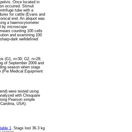
 pelvis. Once located in
ion occurred. Stimuli
ntrifuge tube with a
ures for cattle (Evans and
onical end. An aliquot was
 using a haemocytometer
ed by microscope
mears counting 100 cells
olution and examining 100
sharp-dark welldefined
ups (G1, n=30; G2, n=28;
ing of September 2009 and
eding season when stags
e (Pie Medical Equipment
end) were tested using
 analyzed with Chisquare
using Pearson simple
 Carolina, USA).
table 1
. Stags lost 36.3 kg