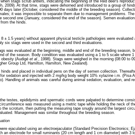
, when stags scrub antlers, indicating the beginning of the Red deer's reproduc
, 2009). At that time, stags were dehorned and introduced to a group of hind
 90 days later (October, considered the middle of the breeding season). Colle
females; it was impossible to separate them due to management problems. The 
he second one (January, considered the end of the season). Semen evaluati
 from the hinds.
8 ± 1.5 years) without apparent physical testicle pathologies were evaluated a
nly six stags were used in the second and third evaluations.
ags was evaluated at the beginning, middle and end of the breeding season, 
end of the season. Body condition was evaluated using a 1 to 5 scale where 1
l obesity (Audigé
et al.
, 1998). Stags were weighed in the morning (08:00 to 0
agher Group Ltd, Hamilton, Hamilton, New Zealand).
hinds and placed in individual pens on the day of semen collection. Thereaft
e'') for sedation and injected with 2 mg/kg body weight 10% xylazine i.m. (Pisa
o). Handling of animals was careful during animal sedation, evaluation, and re
the testes, epididymis and spermatic cords were palpated to determine consi
 circumference was measured using a metric tape while holding the neck of t
to the scrotum, then putting the measuring tape snugly around the largest ci
valuated. Management was similar throughout the breeding season.
uation
ere ejaculated using an electroejaculator (Standard Precision Electronics; Ej
h an electrode for small ruminants (20 cm length and 1 cm diameter) with 3 lo