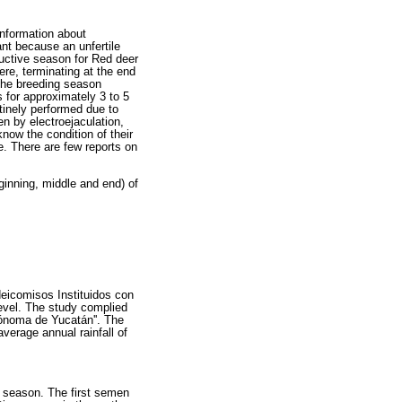
 information about
nt because an unfertile
ductive season for Red deer
ere, terminating at the end
 the breeding season
s for approximately 3 to 5
utinely performed due to
en by electroejaculation,
now the condition of their
e. There are few reports on
eginning, middle and end) of
eicomisos Instituidos con
level. The study complied
tónoma de Yucatán''. The
verage annual rainfall of
g season. The first semen