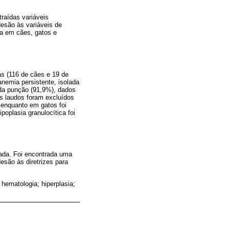
traídas variáveis
desão às variáveis de
ea em cães, gatos e
as (116 de cães e 19 de
nemia persistente, isolada
 da punção (91,9%), dados
os laudos foram excluídos
 enquanto em gatos foi
oplasia granulocítica foi
ada. Foi encontrada uma
esão às diretrizes para
hematologia; hiperplasia;