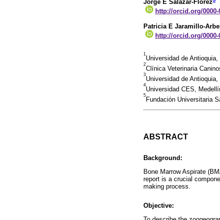
Jorge E Salazar-Flórez
http://orcid.org/0000
Patricia E Jaramillo-Arbe
http://orcid.org/0000
1
Universidad de Antioquia
2
Clínica Veterinaria Canino
3
Universidad de Antioquia,
4
Universidad CES, Medellí
5
Fundación Universitaria 
ABSTRACT
Background:
Bone Marrow Aspirate (BMA)
report is a crucial compone
making process.
Objective:
To describe the zoogeograph