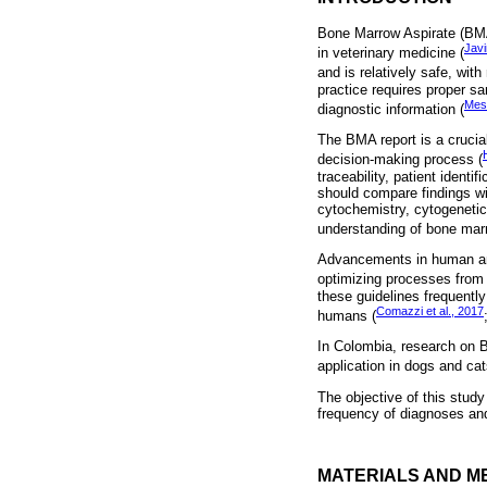
Bone Marrow Aspirate (BMA)
Javi
in veterinary medicine (
and is relatively safe, wit
practice requires proper sa
Mes
diagnostic information (
The BMA report is a crucial
decision-making process (
traceability, patient identif
should compare findings w
cytochemistry, cytogenetic
understanding of bone marr
Advancements in human and
optimizing processes from t
these guidelines frequentl
Comazzi et al., 2017
humans (
In Colombia, research on B
application in dogs and ca
The objective of this study
frequency of diagnoses and
MATERIALS AND M