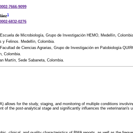
-0002-7666-9099
1
láez
-0002-6832-0276
, Escuela de Microbiología, Grupo de Investigación HEMO, Medellín, Colombia
s y Felinos. Medellín, Colombia.
 Facultad de Ciencias Agrarias, Grupo de Investigación en Patobiología QUI
n, Colombia.
San Martín, Sede Sabaneta, Colombia.
 allows for the study, staging, and monitoring of multiple conditions invol
nt of the post-analytical stage and significantly influences the veterinarian's
ic, clinical, and quality characteristics of BMA reports, as well as the freq