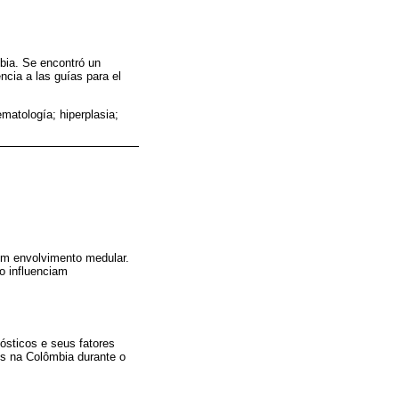
bia. Se encontró un
ncia a las guías para el
matología; hiperplasia;
om envolvimento medular.
o influenciam
ósticos e seus fatores
os na Colômbia durante o