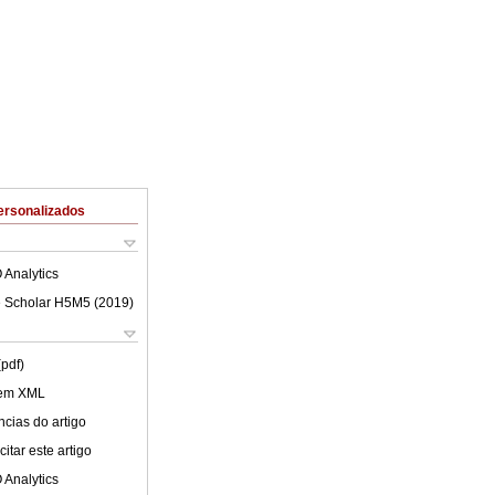
ersonalizados
 Analytics
 Scholar H5M5 (
2019
)
(pdf)
 em XML
cias do artigo
itar este artigo
 Analytics