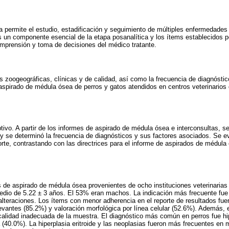
a permite el estudio, estadificación y seguimiento de múltiples enfermedade
s un componente esencial de la etapa posanalítica y los ítems establecidos po
omprensión y toma de decisiones del médico tratante.
as zoogeográficas, clínicas y de calidad, así como la frecuencia de diagnósti
spirado de médula ósea de perros y gatos atendidos en centros veterinarios
tivo. A partir de los informes de aspirado de médula ósea e interconsultas, se
 y se determinó la frecuencia de diagnósticos y sus factores asociados. Se ev
porte, contrastando con las directrices para el informe de aspirados de médula
 de aspirado de médula ósea provenientes de ocho instituciones veterinarias 
edio de 5.22 ± 3 años. El 53% eran machos. La indicación más frecuente fue 
lteraciones. Los ítems con menor adherencia en el reporte de resultados fuer
levantes (85.2%) y valoración morfológica por línea celular (52.6%). Además, 
calidad inadecuada de la muestra. El diagnóstico más común en perros fue hi
 (40.0%). La hiperplasia eritroide y las neoplasias fueron más frecuentes en