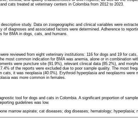
 and cats treated at veterinary centers in Colombia from 2012 to 2023.
 descriptive study. Data on zoogeographic and clinical variables were extrac
cy of diagnoses and associated factors were determined. Adherence to reporti
es for BMA in dogs, cats, and humans.
were reviewed from eight veterinary institutions: 116 for dogs and 19 for cats
he most common indication for BMA was anemia, alone or in combination with
lements were puncture site (91.9%), relevant clinical data (85.2%), and morpho
, 27.4% of the reports were excluded due to poor sample quality. The most fre
in cats, it was neoplasia (40.0%). Erythroid hyperplasia and neoplasms were 
oplasia was more common in females.
gnostic tool for dogs and cats in Colombia. A significant proportion of sample
reporting guidelines was low.
one marrow aspirate; cat diseases; dog diseases; hematology; hyperplasia; 