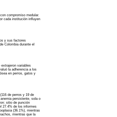
s con compromiso medular.
r cada institución influyen
cos y sus factores
 de Colombia durante el
 extrajeron variables
aluó la adherencia a los
 ósea en perros, gatos y
(116 de perros y 19 de
anemia persistente, sola o
on: sitio de punción
el 27.4% de los informes
poplasia (36.1%), mientras
 machos, mientras que la