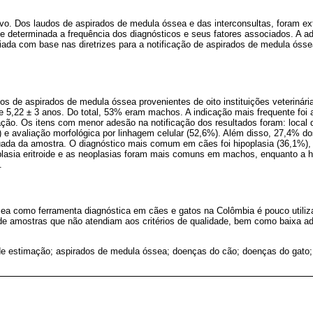
ivo. Dos laudos de aspirados de medula óssea e das interconsultas, foram ex
 e determinada a frequência dos diagnósticos e seus fatores associados. A a
aliada com base nas diretrizes para a notificação de aspirados de medula óss
s de aspirados de medula óssea provenientes de oito instituições veterinári
 5,22 ± 3 anos. Do total, 53% eram machos. A indicação mais frequente foi a
ração. Os itens com menor adesão na notificação dos resultados foram: local
) e avaliação morfológica por linhagem celular (52,6%). Além disso, 27,4% d
uada da amostra. O diagnóstico mais comum em cães foi hipoplasia (36,1%),
plasia eritroide e as neoplasias foram mais comuns em machos, enquanto a hip
.
ea como ferramenta diagnóstica em cães e gatos na Colômbia é pouco utiliz
de amostras que não atendiam aos critérios de qualidade, bem como baixa ad
e estimação; aspirados de medula óssea; doenças do cão; doenças do gato; 