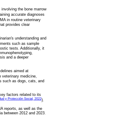
s involving the bone marrow
btaining accurate diagnoses
BMA in routine veterinary
hat provides clear
rinarian's understanding and
elements such as sample
stic tests. Additionally, it
 immunophenotyping,
osis and a deeper
delines aimed at
In veterinary medicine,
es such as dogs, cats, and
y factors related to its
alud y Protección Social, 2022
).
A reports, as well as the
mbia between 2012 and 2023.