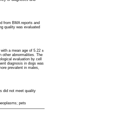
ted from BMA reports and
ng quality was evaluated
, with a mean age of 5.22 ±
 other abnormalities. The
logical evaluation by cell
quent diagnosis in dogs was
more prevalent in males,
s did not meet quality
neoplasms; pets