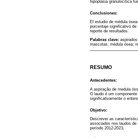
hipoplasia granulocítica 
Conclusiones:
El estudio de médula ósea
porcentaje significativo d
reporte de resultados.
Palabras clave:
aspirados
mascotas; médula ósea; n
RESUMO
Antecedentes:
A aspiração de medula óss
O laudo é um componente es
significativamente o ente
Objetivo:
Descrever as característic
associados nos laudos de 
período 2012-2023
.