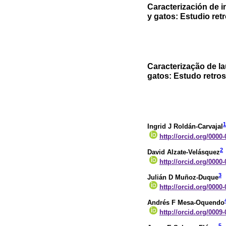
Caracterización de 
y gatos: Estudio ret
Caracterização de l
gatos: Estudo retro
1
Ingrid J Roldán-Carvajal
http://orcid.org/0000
2
David Alzate-Velásquez
http://orcid.org/0000
3
Julián D Muñoz-Duque
http://orcid.org/0000
Andrés F Mesa-Oquendo
http://orcid.org/0009
5