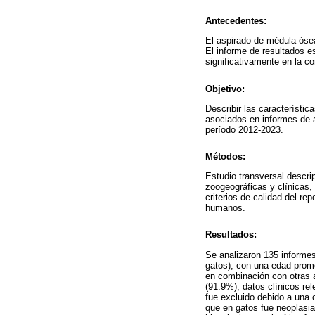
Antecedentes:
El aspirado de médula óse
El informe de resultados e
significativamente en la c
Objetivo:
Describir las característic
asociados en informes de a
período 2012-2023.
Métodos:
Estudio transversal descrip
zoogeográficas y clínicas,
criterios de calidad del re
humanos.
Resultados:
Se analizaron 135 informes
gatos), con una edad prom
en combinación con otras a
(91.9%), datos clínicos re
fue excluido debido a una 
que en gatos fue neoplasia