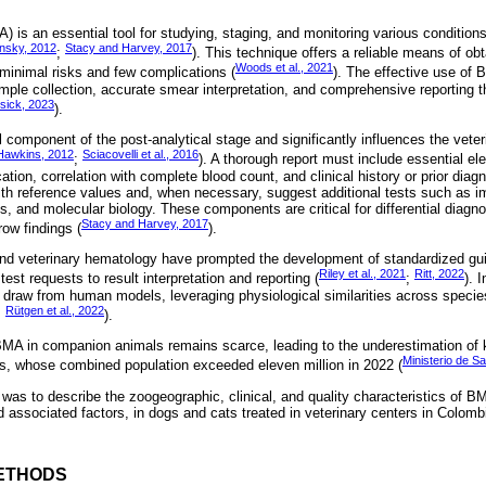
 is an essential tool for studying, staging, and monitoring various condition
nsky, 2012
Stacy and Harvey, 2017
;
). This technique offers a reliable means of o
Woods et al., 2021
h minimal risks and few complications (
). The effective use of 
mple collection, accurate smear interpretation, and comprehensive reporting t
sick, 2023
).
 component of the post-analytical stage and significantly influences the vete
Hawkins, 2012
Sciacovelli et al., 2016
;
). A thorough report must include essential 
ication, correlation with complete blood count, and clinical history or prior diagno
ith reference values and, when necessary, suggest additional tests such as
s, and molecular biology. These components are critical for differential diagn
Stacy and Harvey, 2017
ow findings (
).
 veterinary hematology have prompted the development of standardized gui
Riley et al., 2021
Ritt, 2022
est requests to result interpretation and reporting (
;
). 
y draw from human models, leveraging physiological similarities across speci
Rütgen et al., 2022
;
).
MA in companion animals remains scarce, leading to the underestimation of ke
Ministerio de S
ts, whose combined population exceeded eleven million in 2022 (
 was to describe the zoogeographic, clinical, and quality characteristics of BM
 associated factors, in dogs and cats treated in veterinary centers in Colo
ETHODS