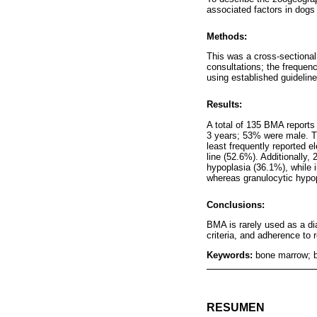
associated factors in dogs
Methods:
This was a cross-sectional
consultations; the frequen
using established guidelin
Results:
A total of 135 BMA reports 
3 years; 53% were male. T
least frequently reported e
line (52.6%). Additionally
hypoplasia (36.1%), while 
whereas granulocytic hyp
Conclusions:
BMA is rarely used as a dia
criteria, and adherence to 
Keywords:
bone marrow; b
RESUMEN