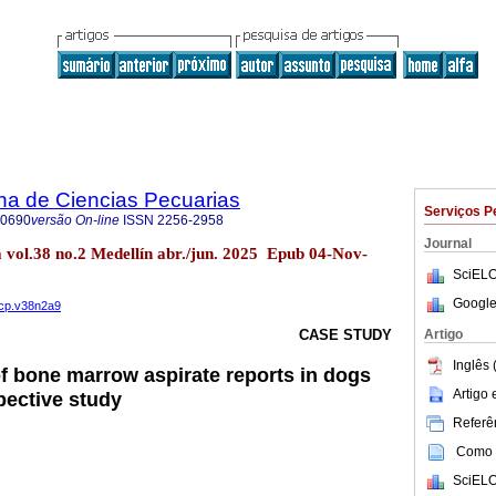
na de Ciencias Pecuarias
Serviços P
-0690
versão On-line
ISSN
2256-2958
Journal
vol.38 no.2 Medellín abr./jun. 2025 Epub 04-Nov-
SciELO
Google
ccp.v38n2a9
Artigo
CASE STUDY
Inglês 
of bone marrow aspirate reports in dogs
Artigo
pective study
Referên
Como c
SciELO