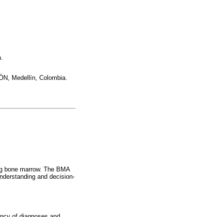
.
RÓN, Medellín, Colombia.
ving bone marrow. The BMA
 understanding and decision-
uency of diagnoses and