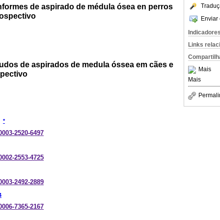
informes de aspirado de médula ósea en perros
Traduç
rospectivo
Enviar 
Indicadore
Links rela
Compartilh
audos de aspirados de medula óssea em cães e
Mais
spectivo
Mais
Permali
*
-0003-2520-6497
-0002-2553-4725
-0003-2492-2889
4
-0006-7365-2167