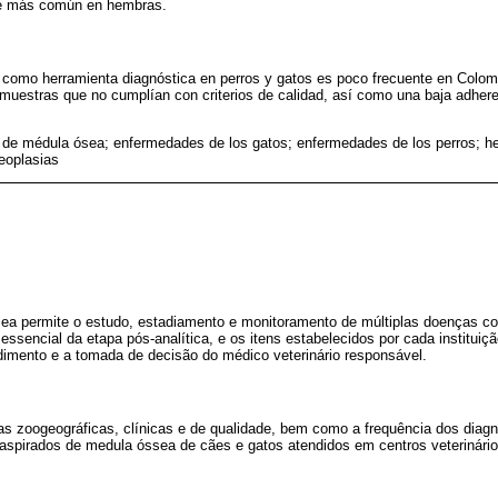
fue más común en hembras.
 como herramienta diagnóstica en perros y gatos es poco frecuente en Colom
e muestras que no cumplían con criterios de calidad, así como una baja adhere
 de médula ósea; enfermedades de los gatos; enfermedades de los perros; he
eoplasias
ea permite o estudo, estadiamento e monitoramento de múltiplas doenças c
sencial da etapa pós-analítica, e os itens estabelecidos por cada instituiçã
ndimento e a tomada de decisão do médico veterinário responsável.
as zoogeográficas, clínicas e de qualidade, bem como a frequência dos diagn
aspirados de medula óssea de cães e gatos atendidos em centros veterinári