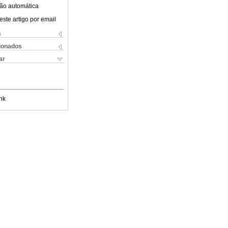
ão automática
este artigo por email
s
cionados
ar
nk