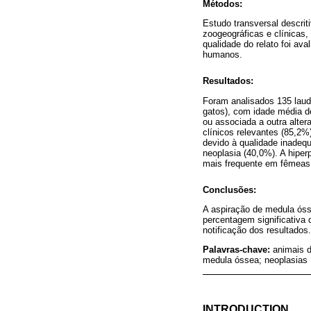
Métodos:
Estudo transversal descrit
zoogeográficas e clínicas,
qualidade do relato foi av
humanos.
Resultados:
Foram analisados 135 laudo
gatos), com idade média de
ou associada a outra alte
clínicos relevantes (85,2%
devido à qualidade inadeq
neoplasia (40,0%). A hiper
mais frequente em fêmeas
Conclusões:
A aspiração de medula óss
percentagem significativa 
notificação dos resultados.
Palavras-chave:
animais d
medula óssea; neoplasias
INTRODUCTION