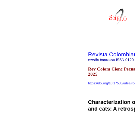
Revista Colombia
versão impressa
ISSN
0120
Rev Colom Cienc Pecua 
2025
https://doi.org/10.17533/udea.r
Characterization 
and cats: A retros