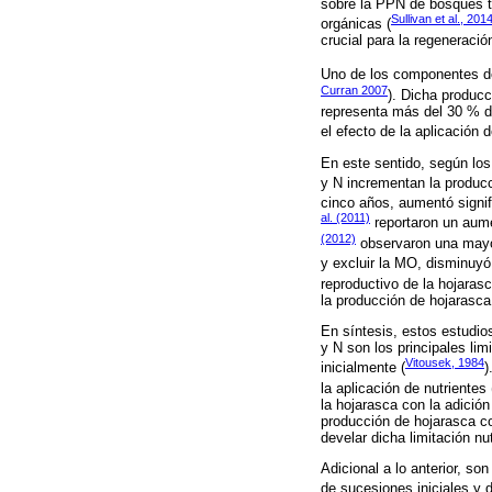
sobre la PPN de bosques tr
Sullivan et al., 201
orgánicas (
crucial para la regeneració
Uno de los componentes de 
Curran 2007
). Dicha produc
representa más del 30 % de
el efecto de la aplicación 
En este sentido, según los
y N incrementan la produc
cinco años, aumentó signif
al. (2011)
reportaron un aum
(2012)
observaron una mayor
y excluir la MO, disminuyó
reproductivo de la hojaras
la producción de hojarasc
En síntesis, estos estudio
y N son los principales li
Vitousek, 1984
inicialmente (
)
la aplicación de nutrientes 
la hojarasca con la adició
producción de hojarasca co
develar dicha limitación nut
Adicional a lo anterior, s
de sucesiones iniciales y d