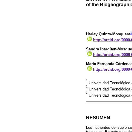
of the Biogeograph
1
Harley Quinto-Mosquera
http://orcid.org/0000
Sandra Ibargüen-Mosque
http://orcid.org/0009
María Fernanda Cárdenas
http://orcid.org/0009
1
Universidad Tecnológica 
2
Universidad Tecnológica 
3
Universidad Tecnológica 
RESUMEN
Los nutrientes del suelo s
tropicales. En este sentid