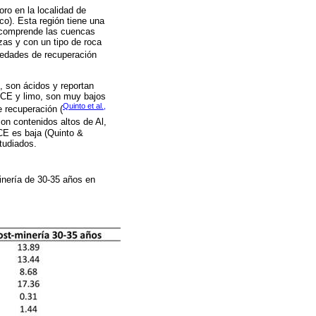
ro en la localidad de
co). Esta región tiene una
d comprende las cuencas
zas y con un tipo de roca
 edades de recuperación
, son ácidos y reportan
CICE y limo, son muy bajos
Quinto et al.,
 recuperación (
on contenidos altos de Al,
CE es baja (Quinto &
tudiados.
inería de 30-35 años en