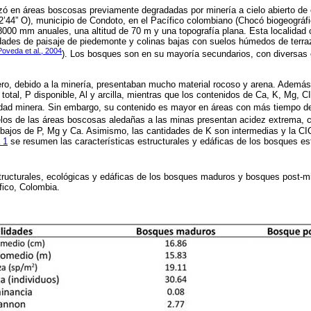
izó en áreas boscosas previamente degradadas por minería a cielo abierto de o
º32’44” O), municipio de Condoto, en el Pacífico colombiano (Chocó biogeográfi
 8000 mm anuales, una altitud de 70 m y una topografía plana. Esta localida
dades de paisaje de piedemonte y colinas bajas con suelos húmedos de terra
Poveda et al., 2004
). Los bosques son en su mayoría secundarios, con diversas
ero, debido a la minería, presentaban mucho material rocoso y arena. Además
total, P disponible, Al y arcilla, mientras que los contenidos de Ca, K, Mg, 
vidad minera. Sin embargo, su contenido es mayor en áreas con más tiempo de
uelos de las áreas boscosas aledañas a las minas presentan acidez extrema, c
 bajos de P, Mg y Ca. Asimismo, las cantidades de K son intermedias y la CI
 1
se resumen las características estructurales y edáficas de los bosques es
structurales, ecológicas y edáficas de los bosques maduros y bosques post-m
fico, Colombia.