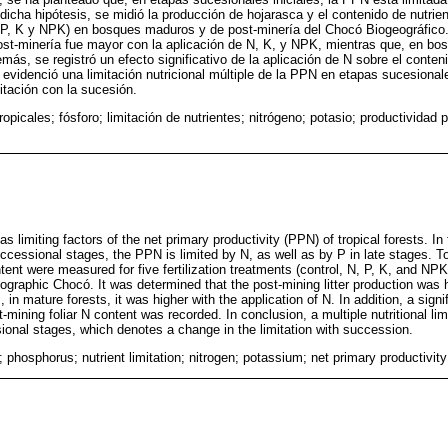
 dicha hipótesis, se midió la producción de hojarasca y el contenido de nutrie
 N, P, K y NPK) en bosques maduros y de post-minería del Chocó Biogeográfico
ost-minería fue mayor con la aplicación de N, K, y NPK, mientras que, en b
más, se registró un efecto significativo de la aplicación de N sobre el conteni
 evidenció una limitación nutricional múltiple de la PPN en etapas sucesiona
itación con la sucesión.
opicales; fósforo; limitación de nutrientes; nitrógeno; potasio; productividad 
as limiting factors of the net primary productivity (PPN) of tropical forests. In
uccessional stages, the PPN is limited by N, as well as by P in late stages. To 
tent were measured for five fertilization treatments (control, N, P, K, and NP
ographic Chocó. It was determined that the post-mining litter production was h
n mature forests, it was higher with the application of N. In addition, a signif
t-mining foliar N content was recorded. In conclusion, a multiple nutritional l
ional stages, which denotes a change in the limitation with succession.
s; phosphorus; nutrient limitation; nitrogen; potassium; net primary productivit