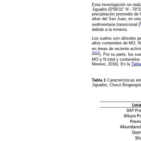
Esta investigación se real
Jigualito (5º06’01” N - 76
precipitación promedio de
altas del San Juan, en uni
sedimentaria transicional (
debido a la minería.
Los suelos son ultisoles p
altos contenidos de MO, N 
en áreas de reciente acti
2022
). Por su parte, los s
MO y N total y contenidos
Moreno, 2016). En la
Tabla
Tabla 1
Características e
Jigualito, Chocó Biogeográ