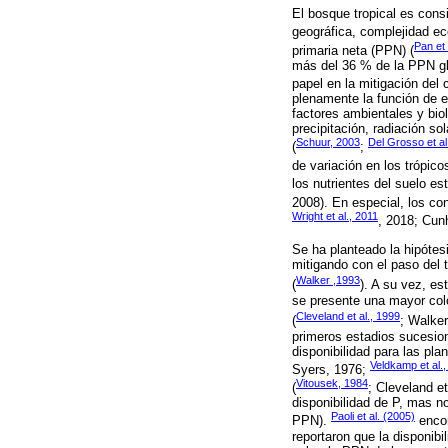
El bosque tropical es con
geográfica, complejidad ec
Pan et 
primaria neta (PPN) (
más del 36 % de la PPN glo
papel en la mitigación del 
plenamente la función de e
factores ambientales y bi
precipitación, radiación so
Schuur, 2003
Del Grosso et al
(
;
de variación en los trópico
los nutrientes del suelo e
2008). En especial, los con
Wright et al., 2011
, 2018; Cunh
Se ha planteado la hipótes
mitigando con el paso del 
Walker ,1993
(
). A su vez, es
se presente una mayor colo
Cleveland et al., 1999
(
; Walker
primeros estadios sucesion
disponibilidad para las pla
Veldkamp et al.
Syers, 1976;
Vitousek, 1984
(
; Cleveland e
disponibilidad de P, mas n
Paoli et al. (2005)
PPN).
encon
reportaron que la disponibi