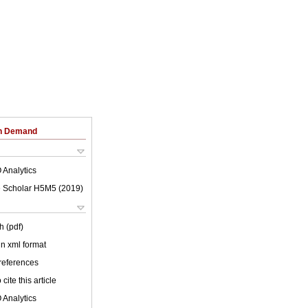
on Demand
 Analytics
 Scholar H5M5 (
2019
)
h (pdf)
 in xml format
 references
cite this article
 Analytics