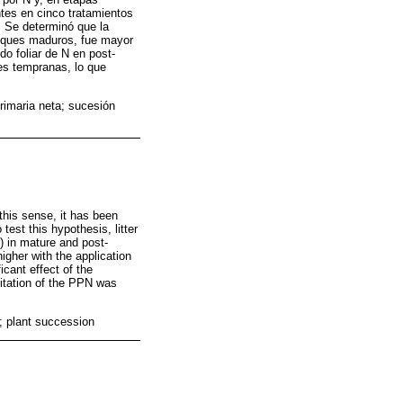
ntes en cinco tratamientos
. Se determinó que la
osques maduros, fue mayor
do foliar de N en post-
les tempranas, lo que
primaria neta; sucesión
 this sense, it has been
test this hypothesis, litter
K) in mature and post-
igher with the application
icant effect of the
imitation of the PPN was
y; plant succession