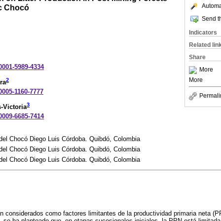
Automat
ic Chocó
Send th
Indicators
Related lin
Share
-0001-5989-4334
More
More
2
ra
-0005-1160-7777
Permali
3
-Victoria
-0009-6685-7414
del Chocó Diego Luis Córdoba. Quibdó, Colombia
del Chocó Diego Luis Córdoba. Quibdó, Colombia
del Chocó Diego Luis Córdoba. Quibdó, Colombia
on considerados como factores limitantes de la productividad primaria neta (
o, se ha planteado que, en etapas sucesionales iniciales, la PPN está limitada