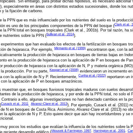
opicales. Sin embargo, para probar dichas hipótesis, es necesario adicionar 
4
), especialmente en áreas con distintos estadios sucesionales, donde los nut
n y la fijación de carbono.
la PPN que es más influenciado por los nutrientes del suelo es la producció
Clark et al.,
ción es uno de los principales componentes de la PPN del bosque (
 la PPN total en bosques tropicales (Clark et al., 2001b). Por tal razón, ha 
Sullivan et al., 2014
de nutrientes sobre la PPN (
).
 experimentos que han evaluado los efectos de la fertilización en bosques trop
Mirmanto et al. (1999)
ción de hojarasca. Por ejemplo,
encontraron que, con la ad
icativamente la producción de hojarasca en bosques de tierras bajas en Indo
ento en la producción de hojarasca con la aplicación de P en bosques de P
 producción de hojarasca con la aplicación de N, P y materia orgánica (MO),
Kaspari
et al.
(2008)
 la producción. Por su parte,
evidenciaron un incremento en 
Cunha et al. (2022)
ca con la aplicación de N y P. Recientemente,
reportaron un i
a con la aplicación de P en bosques amazónicos.
s muestran que, en bosques lluviosos tropicales maduros con suelos desarrol
mitantes de la producción de hojarasca, y por ende de la PPN total, no solo el
. Contrario a ello, algunas investigaciones no han detectado cambios en la p
Cusack et al., 2011
Alvarez-Clare et al., 2013
(
,
). Por ejemplo, Cusack et al. (2011) 
n de N en bosques de Costa Rica. Asimismo, Alvarez-Clare et al. (2013) no o
n la aplicación de N y P. Esto quiere decir que aún hay incertidumbres y se r
ricional.
on muy pocos los estudios que evalúan la influencia de los nutrientes sobre l
Vitousek & Farrington, 1997
Harrington et al., 2001
Cam
e reciente desarrollo edáfico (
;
;