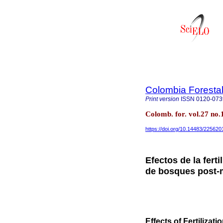
Colombia Foresta
Print version
ISSN
0120-073
Colomb. for. vol.27 no
https://doi.org/10.14483/22562
Efectos de la fert
de bosques post-m
Effects of Fertilizat