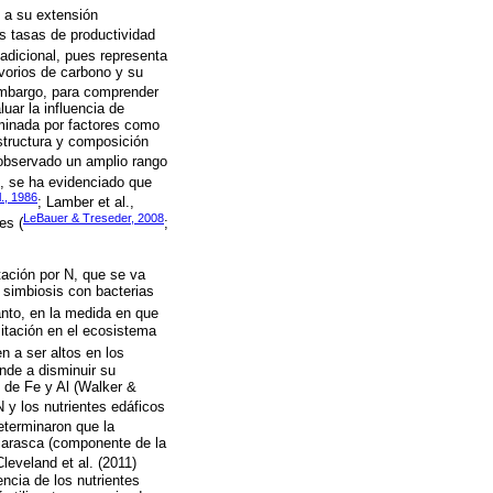
 a su extensión
as tasas de productividad
 adicional, pues representa
rvorios de carbono y su
 embargo, para comprender
uar la influencia de
minada por factores como
estructura y composición
a observado un amplio rango
e, se ha evidenciado que
l., 1986
; Lamber et al.,
LeBauer & Treseder, 2008
es (
;
tación por N, que se va
 simbiosis con bacterias
tanto, en la medida en que
mitación en el ecosistema
en a ser altos en los
nde a disminuir su
s de Fe y Al (Walker &
 y los nutrientes edáficos
terminaron que la
ojarasca (componente de la
leveland et al. (2011)
encia de los nutrientes