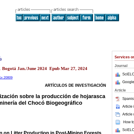
l
Services 
9
Journal
.1 Bogotá Jan./June 2024 Epub Mar 27, 2024
SciELO
01x.20809
Google
ARTÍCULOS DE INVESTIGACIÓN
Article
ilización sobre la producción de hojarasca
Spanis
inería del Chocó Biogeográfico
Article
Article
How to 
SciELO
ion on Litter Production in Post-Mining Forests