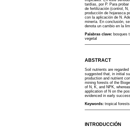
tardías, por P. Para probar
de fertilización (control,
producción de hojarasca p
con la aplicación de N. Ade
minería. En conclusión, se
denota un cambio en la lim
Palabras clave:
bosques tr
vegetal
ABSTRACT
Soil nutrients are regarded 
suggested that, in initial s
production and nutrient con
mining forests of the Bioge
of N, K, and NPK, whereas, i
application of N on the pos
evidenced in early success
Keywords:
tropical forest
INTRODUCCIÓN