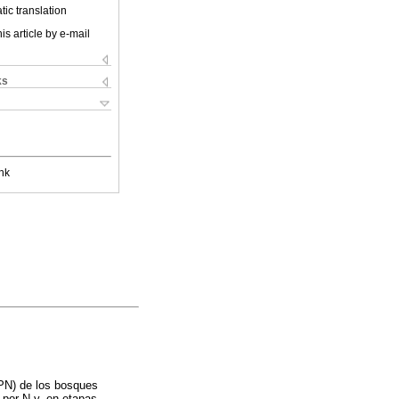
ic translation
is article by e-mail
ks
nk
PPN) de los bosques
 por N y, en etapas