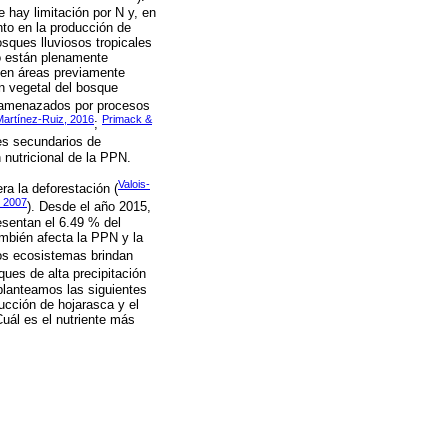
e hay limitación por N y, en
to en la producción de
sques lluviosos tropicales
no están plenamente
 en áreas previamente
ón vegetal del bosque
e amenazados por procesos
Martínez-Ruiz, 2016
Primack &
;
es secundarios de
 nutricional de la PPN.
Valois-
ra la deforestación (
 2007
). Desde el año 2015,
esentan el 6.49 % del
también afecta la PPN y la
tos ecosistemas brindan
ques de alta precipitación
planteamos las siguientes
ducción de hojarasca y el
uál es el nutriente más