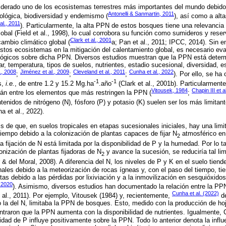
siderado uno de los ecosistemas terrestres más importantes del mundo debido
Antonelli & Sanmartin, 2011
ológica, biodiversidad y endemismo (
), así como a alt
al., 2011
). Particularmente, la alta PPN de estos bosques tiene una relevancia
bal (Field et al., 1998), lo cual corrobora su función como sumideros y rese
Clark et al., 2001
cambio climático global (
a; Pan et al., 2011; IPCC, 2014). Sin
stos ecosistemas en la mitigación del calentamiento global, es necesario eval
ológicos sobre dicha PPN. Diversos estudios muestran que la PPN está deter
lar, temperatura, tipos de suelos, nutrientes, estadio sucesional, diversidad, 
., 2008
Jiménez et al., 2009
Cleveland et al., 2011
Cunha et al., 2022
;
;
;
). Por ello, se h
-1
-1
s,
i.e.
, de entre 1.2 y 15.2 Mg.ha
.año
(Clark et al., 2001b). Particularment
Vitousek, 1984
Chapin III et a
stán entre los elementos que más restringen la PPN (
;
tenidos de nitrógeno (N), fósforo (P) y potasio (K) suelen ser los más limitant
a et al., 2022).
is de que, en suelos tropicales en etapas sucesionales iniciales, hay una limi
tiempo debido a la colonización de plantas capaces de fijar N
atmosférico en
2
ta fijación de N está limitada por la disponibilidad de P y la humedad. Por lo 
nización de plantas fijadoras de N
y avance la sucesión, se reduciría tal li
2
 & del Moral, 2008). A diferencia del N, los niveles de P y K en el suelo tiend
ales debido a la meteorización de rocas ígneas y, con el paso del tiempo, tie
ntas debido a las pérdidas por lixiviación y a la inmovilización en sesquióxido
, 2020
). Asimismo, diversos estudios han documentado la relación entre la PPN
Cunha et al. (2022)
t al., 2011). Por ejemplo, Vitousek (1984) y, recientemente,
de
o la del N, limitaba la PPN de bosques. Esto, medido con la producción de h
traron que la PPN aumenta con la disponibilidad de nutrientes. Igualmente, C
lidad de P influye positivamente sobre la PPN. Todo lo anterior denota la influ