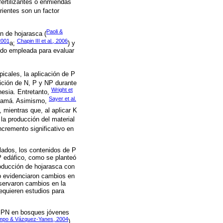
fertilizantes o enmiendas
rientes son un factor
Paoli &
n de hojarasca (
 2001
Chapin III et al., 2006
a;
) y
sido empleada para evaluar
icales, la aplicación de P
ición de N, P y NP durante
Wright et
nesia. Entretanto,
Sayer et al.
anamá. Asimismo,
 mientras que, al aplicar K
la producción del material
ncremento significativo en
lados, los contenidos de P
 P edáfico, como se planteó
roducción de hojarasca con
no evidenciaron cambios en
bservaron cambios en la
equieren estudios para
a PPN en bosques jóvenes
po & Vázquez-Yanes, 2004
).