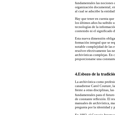
fundamentales las nociones 
organización documental; en 
al cual se adscribe la entidad
Hay que tener en cuenta que l
los últimos años ha sufrido 
tecnologías de la información
contenido ni el significado 
Esta nueva dimensión obliga a
formación integral que se req
notable complejidad de las e
resolver efectivamente las n
archivísticas complejas. En c
proporcionarse una constante
4.Esbozo de la tradició
La archivística como profesi
canadiense Carol Couture, la
frente a otras disciplinas, l
fundamentales para el futuro 
de constante reflexión. El re
manuales de archivística, ma
pregunta por la identidad y p
En 1992, el Consejo Internaci