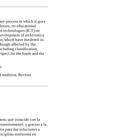
ary process in which it goes
olution, its educational
ion technologies (ICT) on
development of archivistics
ns, which have hindered its
though affected by the
cluding classification,
espect for the fonds and the
s
tradition. Revista
mera, que coincide con la
posteriormente, y gracias a la
dos para dar soluciones a
disciplina autónoma en