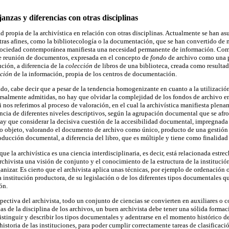
janzas y diferencias con otras disciplinas
ad propia de la archivística en relación con otras disciplinas. Actualmente se han a
otras afines, como la bibliotecología o la documentación, que se han convertido de
ociedad contemporánea manifiesta una necesidad permanente de información. Com
e reunión de documentos, expresada en el concepto de
fondo
de archivo como una 
ución, a diferencia de la
colección
de libros de una biblioteca, creada como resulta
cción
de la información, propia de los centros de documentación.
ado, cabe decir que a pesar de la tendencia homogenizante en cuanto a la utilizació
salmente admitidas, no hay que olvidar la complejidad de los fondos de archivo en
nos referimos al proceso de valoración, en el cual la archivística manifiesta plena
tencia de diferentes niveles descriptivos, según la agrupación documental que se afr
hay que considerar la decisiva cuestión de la accesibilidad documental, impregnada d
mo objeto, valorando el documento de archivo como único, producto de una gestión
ducción documental, a diferencia del libro, que es múltiple y tiene como finalidad re
e la archivística es una ciencia interdisciplinaria, es decir, está relacionada estr
rchivista una visión de conjunto y el conocimiento de la estructura de la institució
izar. Es cierto que el archivista aplica unas técnicas, por ejemplo de ordenación o
 institución productora, de su legislación o de los diferentes tipos documentales qu
ón.
spectiva del archivista, todo un conjunto de ciencias se convierten en auxiliares o
as de la disciplina de los archivos, un buen archivista debe tener una sólida formac
 distinguir y describir los tipos documentales y adentrarse en el momento histórico d
istoria de las instituciones, para poder cumplir correctamente tareas de clasificac