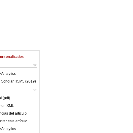
Personalizados
 Analytics
 Scholar H5M5 (
2019
)
l (pdf)
lo en XML
cias del artículo
itar este artículo
 Analytics