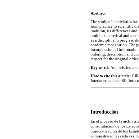
Abstract
The study of archivistics ha
from practice to scientific di
tradition, its differences an
both its theoretical and met
as a discipline in progress 
academic recognition. The pap
incorporation of information
ordering, description and con
respect for the original orde
Key words
:Archivistics, ar
How to cite this article
: GIR
Interamericana de Bibliotecol
Introducción
En el proceso de la archivíst
consolidación de los Estados 
burocratización de los Estado
administraciones cada vez má