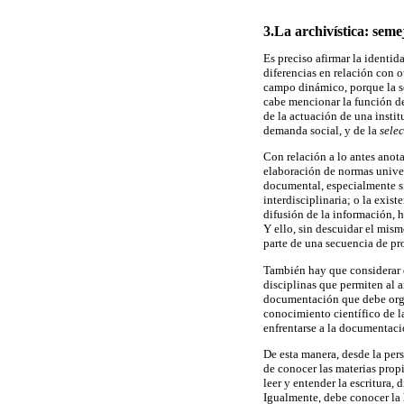
3.La archivística: seme
Es preciso afirmar la identid
diferencias en relación con 
campo dinámico, porque la s
cabe mencionar la función d
de la actuación de una instit
demanda social, y de la
sele
Con relación a lo antes anot
elaboración de normas univer
documental, especialmente si 
interdisciplinaria; o la exis
difusión de la información, 
Y ello, sin descuidar el mis
parte de una secuencia de pro
También hay que considerar qu
disciplinas que permiten al a
documentación que debe organ
conocimiento científico de la
enfrentarse a la documentaci
De esta manera, desde la per
de conocer las materias propi
leer y entender la escritura,
Igualmente, debe conocer la h