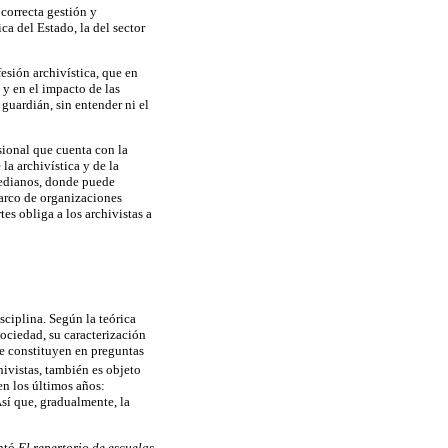
 correcta gestión y
a del Estado, la del sector
esión archivística, que en
y en el impacto de las
 guardián, sin entender ni el
esional que cuenta con la
la archivística y de la
medianos, donde puede
marco de organizaciones
es obliga a los archivistas a
sciplina. Según la teórica
ociedad, su caracterización
se constituyen en preguntas
hivistas, también es objeto
en los últimos años:
Así que, gradualmente, la
entó
El repertorio de escuelas