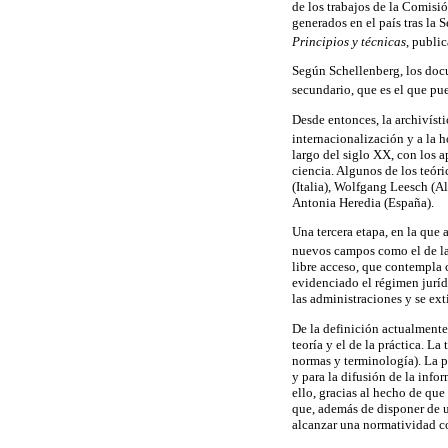
de los trabajos de la Comis
generados en el país tras la
Principios y técnicas
, publi
Según Schellenberg, los docu
secundario, que es el que pue
Desde entonces, la archivísti
internacionalización y a la
largo del siglo XX, con los 
ciencia. Algunos de los teór
(Italia), Wolfgang Leesch (A
Antonia Heredia (España).
Una tercera etapa, en la que 
nuevos campos como el de la
libre acceso, que contempla 
evidenciado el régimen juríd
las administraciones y se ex
De la definición actualmente
teoría y el de la práctica. L
normas y terminología). La p
y para la difusión de la inf
ello, gracias al hecho de qu
que, además de disponer de u
alcanzar una normatividad co