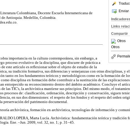
Traduc
Enviar 
n Literatura Colombiana, Docente Escuela Interamericana de
d de Antioquia. Medellín, Colombia.
Indicadore
dea.edu.co.
Links rela
Compartir
Otros
Otros
Permali
a cobra importancia en la cultura contemporánea, sin embargo, a
argo proceso evolutivo de la disciplina, que discurre de práctica a
o de este artículo es reflexionar sobre el objeto de estudio de la
órica, su tradición formativa, sus diferencias y semejanzas con otras disciplinas, y e
n tanto en los fundamentos teóricos y metodológicos como en la formación de los 
a como disciplina en formación debe contribuir a la sustitución de las explicacione
han entorpecido su reconocimiento dentro del ámbito académico. Concluye el artí
n de las TIC's, la archivística mantiene sus principios. Del mismo modo, el tratami
os procesos de: clasificación, ordenación, descripción y conservación, siguen teni
dencia, en sus dos dimensiones: el respeto de los fondos y el respeto del orden ori
la preservación del patrimonio documental.
, teoría archivística, formación en archivística, tecnologías de información y comun
IRALDO LOPERA, Marta Lucía. Archivística: fundamentación teórica y tradición fo
ogía. Ene. –Jun. 2009, vol. 32, no. 1; p. 31–45.