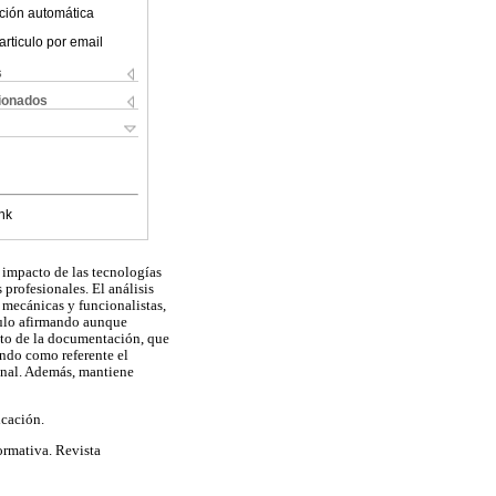
ción automática
articulo por email
s
cionados
nk
l impacto de las tecnologías
profesionales. El análisis
s mecánicas y funcionalistas,
culo afirmando aunque
ento de la documentación, que
endo como referente el
ginal. Además, mantiene
icación.
rmativa. Revista