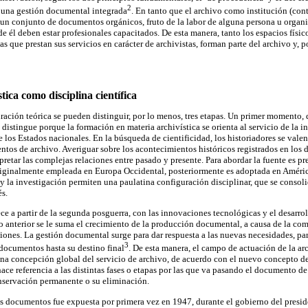
2
e una gestión documental integrada
. En tanto que el archivo como institución (con
un conjunto de documentos orgánicos, fruto de la labor de alguna persona u organi
 de él deben estar profesionales capacitados. De esta manera, tanto los espacios físi
que prestan sus servicios en carácter de archivistas, forman parte del archivo y, po
tica como disciplina científica
uración teórica se pueden distinguir, por lo menos, tres etapas. Un primer momento
 distingue porque la formación en materia archivística se orienta al servicio de la in
los Estados nacionales. En la búsqueda de cientificidad, los historiadores se valen 
tos de archivo. Averiguar sobre los acontecimientos históricos registrados en los
rpretar las complejas relaciones entre pasado y presente. Para abordar la fuente es pr
originalmente empleada en Europa Occidental, posteriormente es adoptada en América
 y la investigación permiten una paulatina configuración disciplinar, que se consol
s.
ce a partir de la segunda posguerra, con las innovaciones tecnológicas y el desarro
 lo anterior se le suma el crecimiento de la producción documental, a causa de la co
iones. La gestión documental surge para dar respuesta a las nuevas necesidades, par
3
 documentos hasta su destino final
. De esta manera, el campo de actuación de la arc
na concepción global del servicio de archivo, de acuerdo con el nuevo concepto de 
e referencia a las distintas fases o etapas por las que va pasando el documento de
onservación permanente o su eliminación.
 los documentos fue expuesta por primera vez en 1947, durante el gobierno del pres