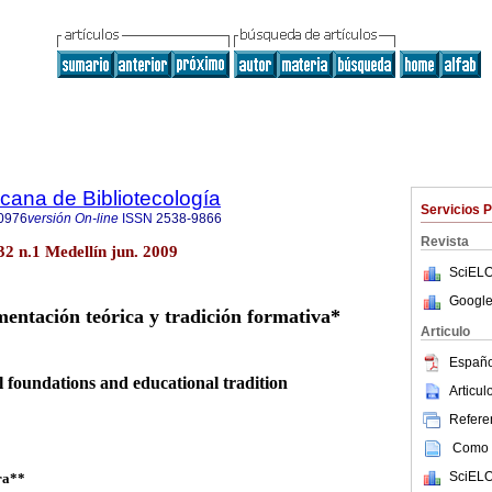
icana de Bibliotecología
Servicios 
0976
versión On-line
ISSN
2538-9866
Revista
32 n.1 Medellín jun. 2009
SciELO
Google
mentación teórica y tradición formativa*
Articulo
Españo
al foundations and educational tradition
Articu
Referen
Como c
SciELO
ra**