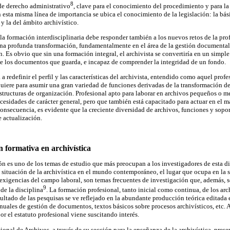
8
de derecho administrativo
, clave para el conocimiento del procedimiento y para la
esta misma línea de importancia se ubica el conocimiento de la legislación: la básic
 y la del ámbito archivístico.
a formación interdisciplinaria debe responder también a los nuevos retos de la prof
una profunda transformación, fundamentalmente en el área de la gestión documental 
. Es obvio que sin una formación integral, el archivista se convertiría en un simple
de los documentos que guarda, e incapaz de comprender la integridad de un fondo.
 redefinir el perfil y las características del archivista, entendido como aquel prof
uiere para asumir una gran variedad de funciones derivadas de la transformación de 
structuras de organización. Profesional apto para laborar en archivos pequeños o 
ecesidades de carácter general, pero que también está capacitado para actuar en el 
onsecuencia, es evidente que la creciente diversidad de archivos, funciones y soport
 actualización.
n formativa en archivística
ón es uno de los temas de estudio que más preocupan a los investigadores de esta di
 situación de la archivística en el mundo contemporáneo, el lugar que ocupa en la s
as exigencias del campo laboral, son temas frecuentes de investigación que, además, 
9
de la disciplina
. La formación profesional, tanto inicial como continua, de los arc
sultado de las pesquisas se ve reflejado en la abundante producción teórica editada 
nuales de gestión de documentos, textos básicos sobre procesos archivísticos, etc. 
or el estatuto profesional viene suscitando interés.
onal de Archivos, a través de su sección para la enseñanza de la archivística, pres