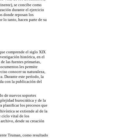
tinente), se concibe como
zación durante el ejercicio
cos donde reposan los
r lo tanto, hacen parte de su
, que comprende el siglo XIX
vestigación histórica, en el
de las fuentes primarias,
 documentos les permite
eciso conocer su naturaleza,
. Durante este período, la
ida con la publicación del
llo de nuevos soportes
mplejidad burocrática y de la
a planificar los procesos que
hivística se extiende al de la
ciclo vital de los
 archivo, desde su creación
idente Truman, como resultado