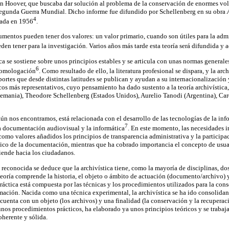
ión Hoover, que buscaba dar solución al problema de la conservación de enormes 
 Segunda Guerra Mundial. Dicho informe fue difundido por Schellenberg en su obra
4
cada en 1956
.
mentos pueden tener dos valores: un valor primario, cuando son útiles para la admi
den tener para la investigación. Varios años más tarde esta teoría será difundida y 
ca se sostiene sobre unos principios estables y se articula con unas normas generale
6
 homologación
. Como resultado de ello, la literatura profesional se dispara, y la arc
aportes que desde distintas latitudes se publican y ayudan a su internacionalizac
icos más representativos, cuyo pensamiento ha dado sustento a la teoría archivísti
lemania), Theodore Schellenberg (Estados Unidos), Aurelio Tanodi (Argentina), Ca
aún nos encontramos, está relacionada con el desarrollo de las tecnologías de la inf
7
 documentación audiovisual y la informática
. En este momento, las necesidades i
como valores añadidos los principios de transparencia administrativa y la particip
ico de la documentación, mientras que ha cobrado importancia el concepto de usua
tiende hacia los ciudadanos.
 reconocida se deduce que la archivística tiene, como la mayoría de disciplinas, do
a teoría comprende la historia, el objeto o ámbito de actuación (documento/archivo) 
ráctica está compuesta por las técnicas y los procedimientos utilizados para la co
ormación. Nacida como una técnica experimental, la archivística se ha ido consolid
e cuenta con un objeto (los archivos) y una finalidad (la conservación y la recupera
nos procedimientos prácticos, ha elaborado ya unos principios teóricos y se trabaj
herente y sólida.