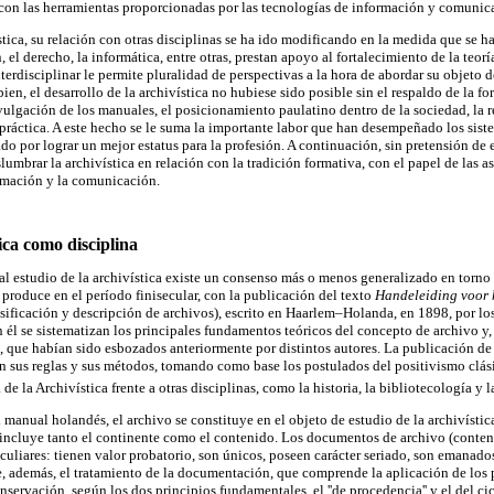
con las herramientas proporcionadas por las tecnologías de información y comunic
stica, su relación con otras disciplinas se ha ido modificando en la medida que se ha
, el derecho, la informática, entre otras, prestan apoyo al fortalecimiento de la teor
interdisciplinar le permite pluralidad de perspectivas a la hora de abordar su objeto 
ien, el desarrollo de la archivística no hubiese sido posible sin el respaldo de la
ivulgación de los manuales, el posicionamiento paulatino dentro de la sociedad, la r
práctica. A este hecho se le suma la importante labor que han desempeñado los siste
o por lograr un mejor estatus para la profesión. A continuación, sin pretensión de 
lumbrar la archivística en relación con la tradición formativa, con el papel de las 
ormación y la comunicación.
tica como disciplina
 al estudio de la archivística existe un consenso más o menos generalizado en torno
 produce en el período finisecular, con la publicación del texto
Handeleiding voor 
ificación y descripción de archivos), escrito en Haarlem–Holanda, en 1898, por los
n él se sistematizan los principales fundamentos teóricos del concepto de archivo y,
ca, que habían sido esbozados anteriormente por distintos autores. La publicación d
n sus reglas y sus métodos, tomando como base los postulados del positivismo clás
 la Archivística frente a otras disciplinas, como la historia, la bibliotecología y l
l manual holandés, el archivo se constituye en el objeto de estudio de la archivísti
incluye tanto el continente como el contenido. Los documentos de archivo (conte
uliares: tienen valor probatorio, son únicos, poseen carácter seriado, son emanado
e, además, el tratamiento de la documentación, que comprende la aplicación de los p
servación, según los dos principios fundamentales, el ''de procedencia'' y el del ci