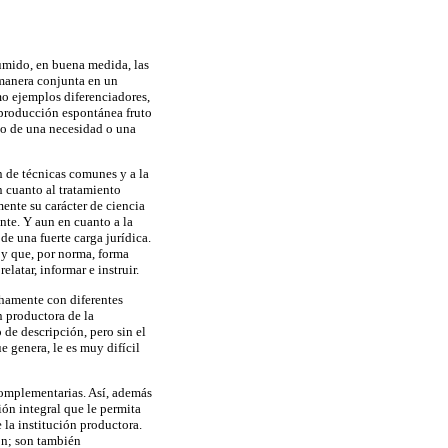
sumido, en buena medida, las
 manera conjunta en un
o ejemplos diferenciadores,
producción espontánea fruto
do de una necesidad o una
n de técnicas comunes y a la
 cuanto al tratamiento
mente su carácter de ciencia
onte. Y aun en cuanto a la
e una fuerte carga jurídica.
 y que, por norma, forma
latar, informar e instruir.
echamente con diferentes
n productora de la
 de descripción, pero sin el
e genera, le es muy difícil
 complementarias. Así, además
ión integral que le permita
e la institución productora.
ión; son también