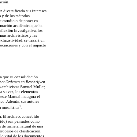
ación.
n diversificado sus intereses.
ía y de los métodos
de estudio o de poner en
 formación académica que ha
eflexión investigativa, los
mas archivísticos y las
exhaustividad, se trazará un
asociaciones y con el impacto
 a que su consolidación
het Ordenen en Beschrijven
 archivistas Samuel Muller,
 a su vez, los elementos
e este Manual inaugura el
ico. Además, sus autores
1
a museística
.
ca. El archivo, concebido
nido) son pensados como
s de manera natural de una
rocesos de clasificación,
clo vital de los documentos,