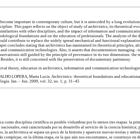
s become important in contemporary culture, but it is anteceded by a long evolution
scipline. This paper reflects on the object of study of archivistics, its theoretical ev
d similarities with other disciplines, and the impact of information and communicat
hodological foundations and on the education of professionals. The analysis of the 
should contribute to replace the widely spread mechanical and functional explanatio
er concludes stating that archivistics has maintained its theoretical principles, al
 and communication technologies. Also, it asserts that documentation managing –in
servationis still guided by the principle of provenance in its two dimensions: the r
r. Besides, it is still concerned with the preservation of documentary patrimony.
chival theory, education in archivistics, information and communication technologie
ALDO LOPERA, Marta Lucía. Archivistics: theoretical foundations and educational 
ogía. Jan. – Jun. 2009, vol. 32, no. 1; p. 31–45
ica como disciplina científica es posible vislumbrar por lo menos tres etapas: la pri
nacionales, está caracterizada por su desarrollo al servicio de la ciencia histórica; 
s, la archivística se separa un poco de la historia y aparecen nuevas teorías y méto
s complejas; en la última etapa, en la que aún nos encontramos, se constituye en 