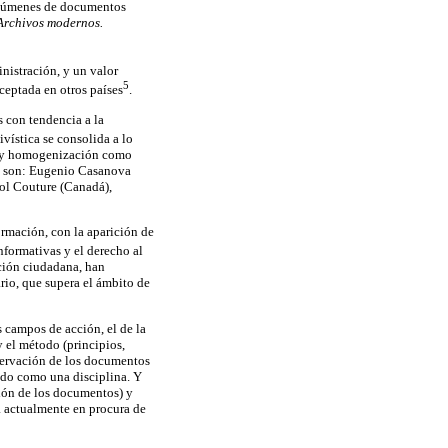
volúmenes de documentos
Archivos modernos.
nistración, y un valor
5
aceptada en otros países
.
s con tendencia a la
hivística se consolida a lo
ión y homogenización como
ca, son: Eugenio Casanova
rol Couture (Canadá),
ormación, con la aparición de
nformativas y el derecho al
ación ciudadana, han
rio, que supera el ámbito de
s campos de acción, el de la
y el método (principios,
nservación de los documentos
ando como una disciplina. Y
ción de los documentos) y
a actualmente en procura de