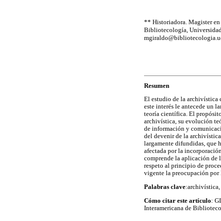
** Historiadora. Magister e
Bibliotecología, Universida
mgiraldo@bibliotecologia.u
Resumen
El estudio de la archivístic
este interés le antecede un l
teoría científica. El propósit
archivística, su evolución te
de información y comunicació
del devenir de la archivístic
largamente difundidas, que 
afectada por la incorporació
comprende la aplicación de l
respeto al principio de proce
vigente la preocupación por 
Palabras clave
:archivística
Cómo citar este artículo
: G
Interamericana de Bibliotecol