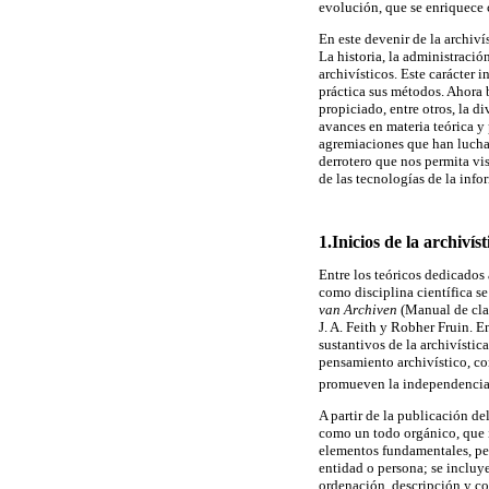
evolución, que se enriquece 
En este devenir de la archiví
La historia, la administración
archivísticos. Este carácter 
práctica sus métodos. Ahora b
propiciado, entre otros, la d
avances en materia teórica y 
agremiaciones que han luchad
derrotero que nos permita vis
de las tecnologías de la inf
1.Inicios de la archivís
Entre los teóricos dedicados
como disciplina científica se
van Archiven
(Manual de clas
J. A. Feith y Robher Fruin. E
sustantivos de la archivísti
pensamiento archivístico, co
promueven la independencia de
A partir de la publicación de
como un todo orgánico, que 
elementos fundamentales, pec
entidad o persona; se incluy
ordenación, descripción y con