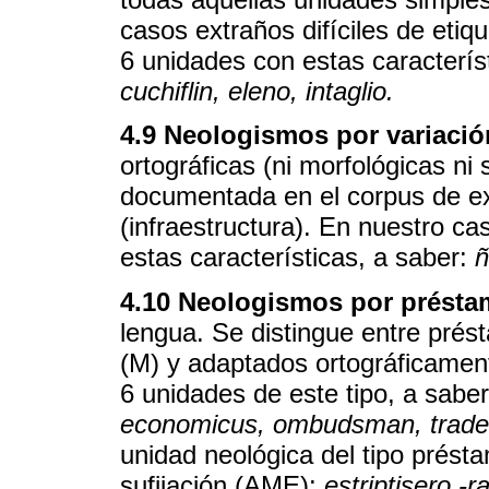
casos extraños difíciles de etiq
6 unidades con estas caracterís
cuchiflin, eleno, intaglio.
4.9 Neologismos por variació
ortográficas (ni morfológicas ni 
documentada en el corpus de exc
(infraestructura). En nuestro c
estas características, a saber:
ñ
4.10 Neologismos por prést
lengua. Se distingue entre pré
(M) y adaptados ortográficamen
6 unidades de este tipo, a sabe
economicus, ombudsman, trade 
unidad neológica del tipo prést
sufijación (AME):
estriptisero -ra