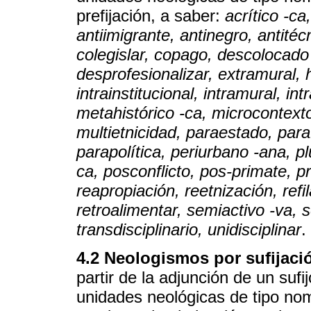
prefijación, a saber:
acrítico -ca
antiimigrante, antinegro, antité
colegislar, copago, descolocado
desprofesionalizar, extramural, h
intrainstitucional, intramural, in
metahistórico -ca, microcontexto
multietnicidad, paraestado, para
parapolítica, periurbano -ana, plur
ca, posconflicto, pos-primate, p
reapropiación, reetnización, refil
retroalimentar, semiactivo -va, 
transdisciplinario, unidisciplinar
.
4.2 Neologismos por sufijaci
partir de la adjunción de un sufi
unidades neológicas de tipo nomi