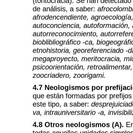
(tontocracia). Se han detectado
de análisis, a saber:
afrocolomb
afrodencendiente, agroecología
autoconciencia, autoformación,
autorreconocimiento, autorreferen
bioblibliográfico -ca, biogeográf
etnohistoria, georeferenciado -
megaproyecto, meritocracia, mic
psicoorientación, retroalimentar,
zoocriadero, zoorigami.
4.7 Neologismos por prefijaci
que están formadas por prefijos
este tipo, a saber:
desprejuiciado
va, intrauniversitario -a, invisibi
4.8 Otros neologismos (A).
En
todas aquellas unidades simples,