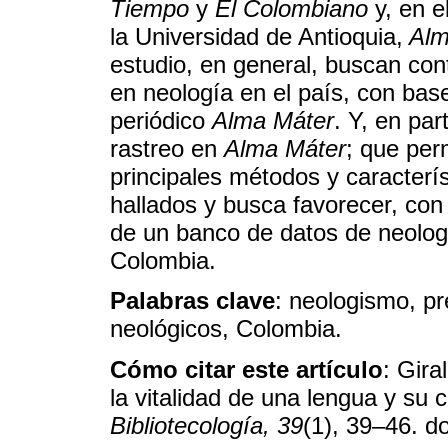
Tiempo
y
El Colombiano
y, en e
la Universidad de Antioquia,
Alm
estudio, en general, buscan contr
en neología en el país, con base
periódico
Alma Máter
. Y, en par
rastreo en
Alma Máter
; que per
principales métodos y caracterí
hallados y busca favorecer, con 
de un banco de datos de neolog
Colombia.
Palabras clave
: neologismo, pr
neológicos, Colombia.
Cómo citar este artículo
: Gira
la vitalidad de una lengua y su 
Bibliotecología, 39
(1), 39–46. d