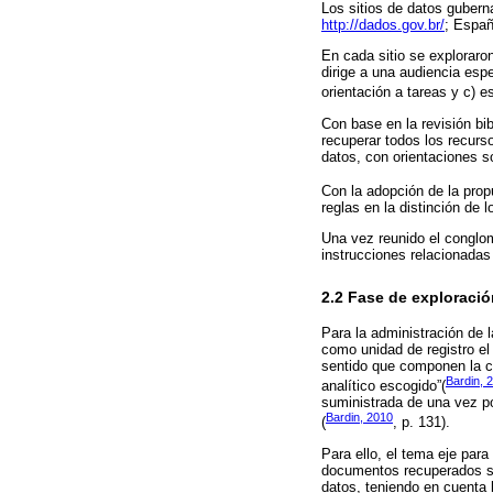
Los sitios de datos guber
http://dados.gov.br/
; Espa
En cada sitio se exploraro
dirige a una audiencia esp
orientación a tareas y c) 
Con base en la revisión bib
recuperar todos los recurso
datos, con orientaciones 
Con la adopción de la pro
reglas en la distinción de 
Una vez reunido el conglo
instrucciones relacionadas
2.2 Fase de exploració
Para la administración de l
como unidad de registro el
sentido que componen la co
Bardin, 
analítico escogido”(
suministrada de una vez po
Bardin, 2010
(
, p. 131).
Para ello, el tema eje para
documentos recuperados se 
datos, teniendo en cuenta 