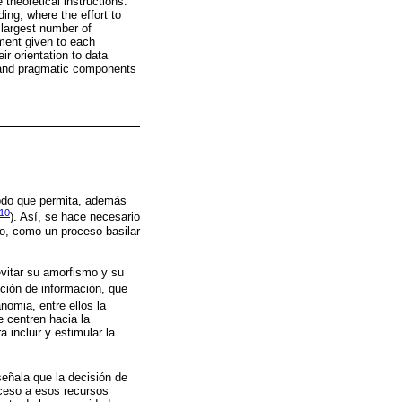
 theoretical instructions.
ing, where the effort to
 largest number of
tment given to each
r orientation to data
l and pragmatic components
modo que permita, además
010
). Así, se hace necesario
no, como un proceso basilar
vitar su amorfismo y su
ción de información, que
nomia, entre ellos la
 centren hacia la
incluir y estimular la
 señala que la decisión de
cceso a esos recursos