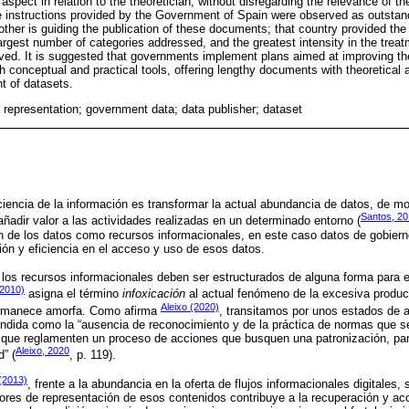
aspect in relation to the theoretician, without disregarding the relevance of the
he instructions provided by the Government of Spain were observed as outstand
other is guiding the publication of these documents; that country provided the
argest number of categories addressed, and the greatest intensity in the trea
d. It is suggested that governments implement plans aimed at improving thei
th conceptual and practical tools, offering lengthy documents with theoretica
nt of datasets.
 representation; government data; data publisher; dataset
ciencia de la información es transformar la actual abundancia de datos, de 
Santos, 2
añadir valor a las actividades realizadas en un determinado entorno (
ón de los datos como recursos informacionales, en este caso datos de gobier
ón y eficiencia en el acceso y uso de esos datos.
los recursos informacionales deben ser estructurados de alguna forma para e
(2010)
asigna el término
infoxicación
al actual fenómeno de la excesiva produc
Aleixo (2020)
ermanece amorfa. Como afirma
, transitamos por unos estados de a
ndida como la “ausencia de reconocimiento y de la práctica de normas que se
 que reglamenten un proceso de acciones que busquen una patronización, para 
Aleixo, 2020
d” (
, p. 119).
(2013)
, frente a la abundancia en la oferta de flujos informacionales digitales,
ores de representación de esos contenidos contribuye a la recuperación y a