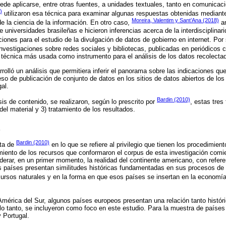
uede aplicarse, entre otras fuentes, a unidades textuales, tanto en comunica
)
utilizaron esa técnica para examinar algunas respuestas obtenidas mediante
Moreira, Valentim y Sant’Ana (2018)
de la ciencia de la información. En otro caso,
an
universidades brasileñas e hicieron inferencias acerca de la interdisciplinari
iones para el estudio de la divulgación de datos de gobierno en internet. Por
vestigaciones sobre redes sociales y bibliotecas, publicadas en periódicos ci
a técnica más usada como instrumento para el análisis de los datos recolecta
rolló un análisis que permitiera inferir el panorama sobre las indicaciones que
so de publicación de conjunto de datos en los sitios de datos abiertos de los 
al.
Bardin (2010)
isis de contenido, se realizaron, según lo prescrito por
, estas tres
 del material y 3) tratamiento de los resultados.
s
Bardin (2010)
sta de
en lo que se refiere al privilegio que tienen los procedimient
imiento de los recursos que conformaron el corpus de esta investigación comie
derar, en un primer momento, la realidad del continente americano, con refer
s países presentan similitudes históricas fundamentadas en sus procesos de
ecursos naturales y en la forma en que esos países se insertan en la economía
América del Sur, algunos países europeos presentan una relación tanto históri
r lo tanto, se incluyeron como foco en este estudio. Para la muestra de paíse
 Portugal.