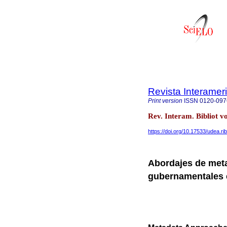
Revista Interamer
Print version
ISSN
0120-097
Rev. Interam. Bibliot v
https://doi.org/10.17533/udea.r
Abordajes de meta
gubernamentales e