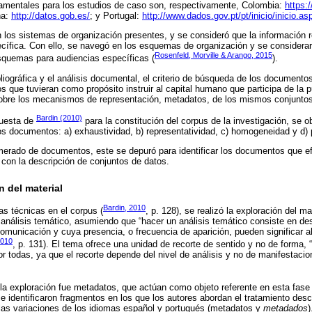
namentales para los estudios de caso son, respectivamente, Colombia:
https:
ña:
http://datos.gob.es/
; y Portugal:
http://www.dados.gov.pt/pt/inicio/inicio.as
n los sistemas de organización presentes, y se consideró que la información 
ecífica. Con ello, se navegó en los esquemas de organización y se considerar
Rosenfeld, Morville & Arango, 2015
esquemas para audiencias específicas (
).
liográfica y el análisis documental, el criterio de búsqueda de los documentos
s que tuvieran como propósito instruir al capital humano que participa de la 
sobre los mecanismos de representación, metadatos, de los mismos conjuntos
Bardin (2010)
puesta de
para la constitución del corpus de la investigación, se o
los documentos: a) exhaustividad, b) representatividad, c) homogeneidad y d) 
merado de documentos, este se depuró para identificar los documentos que e
 con la descripción de conjuntos de datos.
n del material
Bardin, 2010
as técnicas en el corpus (
, p. 128), se realizó la exploración del ma
 análisis temático, asumiendo que “hacer un análisis temático consiste en des
municación y cuya presencia, o frecuencia de aparición, pueden significar al
2010
, p. 131). El tema ofrece una unidad de recorte de sentido y no de forma, “
r todas, ya que el recorte depende del nivel de análisis y no de manifestaci
 la exploración fue metadatos, que actúan como objeto referente en esta fase 
identificaron fragmentos en los que los autores abordan el tratamiento descr
las variaciones de los idiomas español y portugués (metadatos y
metadados
)