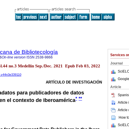
icana de Bibliotecología
Services 
6
On-line version
ISSN
2538-9866
Journal
ol.44 no.3 Medellín Sep./Dec. 2021 Epub Feb 03, 2022
SciELO
ib.v44n3e339110
Google
ARTÍCULO DE INVESTIGACIÓN
Article
datos para publicadores de datos
Spanis
*
**
n el contexto de Iberoamérica
Article
Article
How to 
SciELO