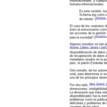
informacionales, y coadyuv
humano-informacionales.
En este sentido, lo
Schema.org como una
Schema, 
de interés” (
El caso de los conjuntos 
éxito al estructurarse com
las acciones de la gestión 
Governo d
para la sociedad” (
Algunos estudios se han pu
Moreira, Zafalon, Santos y Sant
disponibilización de datos
de recuperación de datos a
metadatos usados en la pu
país, el patrón Estándar d
Otro estudio, de los autor
rural, para determinar si e
uno de los principios obse
Silva, Soares,
Por otro lado,
dimensiones: inteligibilida
La dimensión que trata sob
disponibilizados
fue la no
problemas como la publicac
deficiente y problemas de 
usuarios de los sitios.