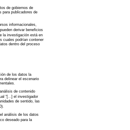
atos de gobiernos de
s para publicadores de
ursos informacionales,
 pueden derivar beneficios
de la investigación está en
os cuales podrían contener
datos dentro del proceso
ión de los datos la
ra delinear el escenario
mentales.
análisis de contenido
l “[...] el investigador
unidades de sentido, las
0).
l análisis de los datos
fico deseado para la