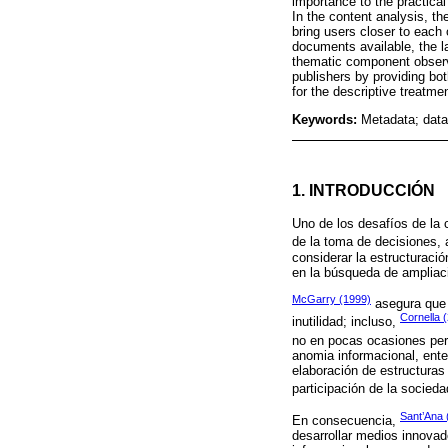
importance to the practical 
In the content analysis, t
bring users closer to each 
documents available, the l
thematic component observe
publishers by providing bo
for the descriptive treatme
Keywords:
Metadata; data
1. INTRODUCCIÓN
Uno de los desafíos de la 
de la toma de decisiones, 
considerar la estructuraci
en la búsqueda de ampliaci
McGarry (1999)
asegura que 
Cornella 
inutilidad; incluso,
no en pocas ocasiones p
anomia informacional, ente
elaboración de estructuras
participación de la socieda
Sant’Ana 
En consecuencia,
desarrollar medios innovad