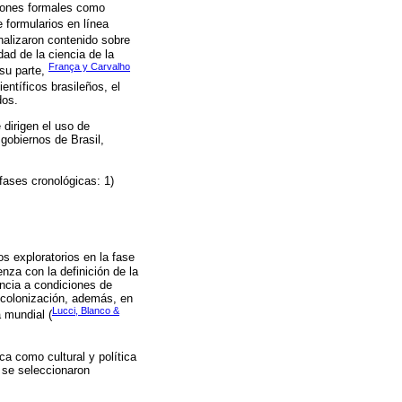
ciones formales como
 formularios en línea
alizaron contenido sobre
dad de la ciencia de la
França y Carvalho
 su parte,
entíficos brasileños, el
dos.
 dirigen el uso de
gobiernos de Brasil,
 fases cronológicas: 1)
os exploratorios en la fase
nza con la definición de la
encia a condiciones de
 colonización, además, en
Lucci, Blanco &
 mundial (
ca como cultural y política
s se seleccionaron