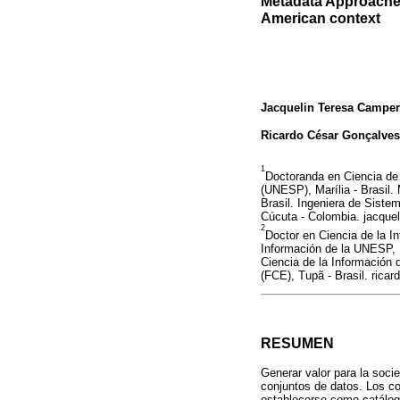
Metadata Approaches
American context
Jacquelin Teresa Campe
Ricardo César Gonçalves
1
Doctoranda en Ciencia de 
(UNESP), Marília - Brasil.
Brasil. Ingeniera de Sist
Cúcuta - Colombia. jacque
2
Doctor en Ciencia de la I
Información de la UNESP, 
Ciencia de la Información 
(FCE), Tupã - Brasil. rica
RESUMEN
Generar valor para la soci
conjuntos de datos. Los co
establecerse como catálogo