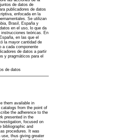
njuntos de datos de
ara publicadores de datos
riptiva, enfocada en la
bernamentales. Se utilizan
bia, Brasil, España y
datos en el uso, lo que da
 instrucciones teóricas. En
España, en las que el
tó la mayor cantidad de
do a cada componente
icadores de datos a partir
os y pragmáticos para el
tos de datos
e them available in
catalogs from the point of
scribe the adherence to the
k presented in the
investigation, focused on
e bibliographic and
 as procedures. It was
 use, thus giving greater