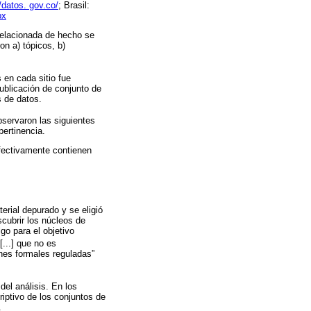
//datos. gov.co/
; Brasil:
px
relacionada de hecho se
on a) tópicos, b)
 en cada sitio fue
publicación de conjunto de
 de datos.
bservaron las siguientes
pertinencia.
fectivamente contienen
terial depurado y se eligió
cubrir los núcleos de
go para el objetivo
[...] que no es
ones formales reguladas”
del análisis. En los
iptivo de los conjuntos de
.