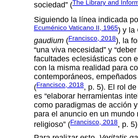
The Library and Infor
sociedad” (
Siguiendo la línea indicada po
Ecuménico Vaticano II, 1965
) y l
Francisco, 2018
gaudium
(
), la 
“una viva necesidad” y “deber
facultades eclesiásticas con e
con la misma realidad para co
contemporáneos, empeñados e
Francisco, 2018
(
, p. 5). El rol 
es “elaborar herramientas in
como paradigmas de acción y 
para el anuncio en un mundo m
Francisco, 2018
religioso” (
, p. 5)
Para realizar esto,
Veritatis 