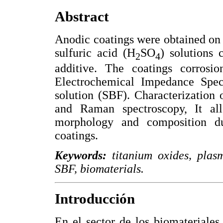
Abstract
Anodic coatings were obtained on 
sulfuric acid (H
SO
) solutions 
2
4
additive. The coatings corros
Electrochemical Impedance Spec
solution (SBF). Characterizatio
and Raman spectroscopy, It all
morphology and composition du
coatings.
Keywords:
titanium oxides, plasm
SBF, biomaterials.
Introducción
En el sector de los biomateriales,