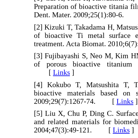
Preparation of bioactive titania f
Dent. Mater. 2009;25(1):80-6.
[2] Kizuki T, Takadama H, Matsus
of bioactive Ti metal surface 
treatment. Acta Biomat. 2010;
[3] Fujibayashi S, Neo M, Kim H
of porous bioactive titanium m
[
Links
]
[4] Kokubo T, Matsushita T, 
bioactive materials based on 
2009;29(7):1267-74. [
Links
]
[5] Liu X, Chu P, Ding C. Surface
and related materials for biomed
2004;47(3):49-121. [
Links
]