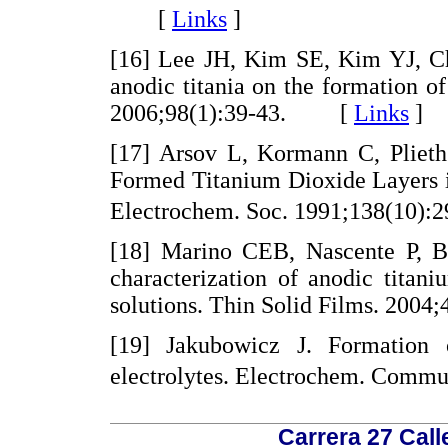
[
Links
]
[16] Lee JH, Kim SE, Kim YJ, Chi
anodic titania on the formation 
2006;98(1):39-43. [
Links
]
[17] Arsov L, Kormann C, Plieth
Formed Titanium Dioxide Layers i
Electrochem. Soc. 1991;138(10
[18] Marino CEB, Nascente P, B
characterization of anodic titan
solutions. Thin Solid Films. 20
[19] Jakubowicz J. Formation 
electrolytes. Electrochem. Com
Carrera 27 Call