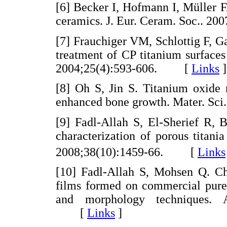
[6] Becker I, Hofmann I, Müller F
ceramics. J. Eur. Ceram. Soc.. 
[7] Frauchiger VM, Schlottig F, 
treatment of CP titanium surfaces
2004;25(4):593-606. [
Links
]
[8] Oh S, Jin S. Titanium oxide 
enhanced bone growth. Mater. S
[9] Fadl-Allah S, El-Sherief R,
characterization of porous titania
2008;38(10):1459-66. [
Links
[10] Fadl-Allah S, Mohsen Q. Cha
films formed on commercial pure 
and morphology techniques. A
[
Links
]