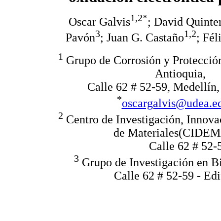
1,2*
Oscar Galvis
; David Quinte
3
1,2
Pavón
; Juan G. Castaño
; Fél
1
Grupo de Corrosión y Protección
Antioquia,
Calle 62 # 52-59, Medellín
*
oscargalvis@udea.e
2
Centro de Investigación, Innova
de Materiales(CIDEMA
Calle 62 # 52-
3
Grupo de Investigación en Bi
Calle 62 # 52-59 - Ed