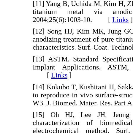
[11] Yang B, Uchida M, Kim H, Zh
titanium metal via anodic 
2004;25(6):1003-10. [
Links
]
[12] Song HJ, Kim MK, Jung GC,
anodizing treatment of pure titan
characteristics. Surf. Coat. Tec
[13] ASTM. Standard Specificati
Implant Applications. ASTM, 
[
Links
]
[14] Kokubo T, Kushitani H, Sakk
to reproduce in vivo surface-stru
W3. J. Biomed. Mater. Res. Part
[15] Oh HJ, Lee JH, Jeong 
characterization of biomedic
electrochemical method. Surf.