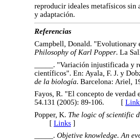
reproducir ideales metafísicos sin
y adaptación.
Referencias
Campbell, Donald. "Evolutionary e
Philosophy of Karl Popper
. La S
_____. "Variación injustificada y 
científicos". En: Ayala, F. J. y Do
de la biología
. Barcelona: Arie
Fayos, R. "El concepto de verdad
54.131 (2005): 89-106. [
Link
Popper, K.
The logic of scientific 
[
Links
]
_____.
Objetive knowledge. An ev