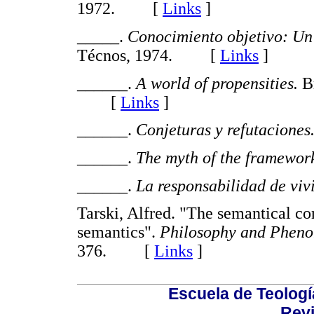
1972. [
Links
]
_____.
Conocimiento objetivo: Un
Técnos, 1974. [
Links
]
______.
A world of propensities.
Br
[
Links
]
______.
Conjeturas y refutaciones
______.
The myth of the framewor
______.
La responsabilidad de vivi
Tarski, Alfred. "The semantical co
semantics".
Philosophy and Pheno
376. [
Links
]
Escuela de Teologí
Revi