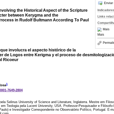
Enviar 
nvolving the Historical Aspect of the Scripture
Indicadore
cter between Kerygma and the
Links rela
rocess in Rudolf Bultmann According To Paul
Compartilh
Mais
Mais
Permali
 que involucra el aspecto histórico de la
ter de Logos entre Kerigma y el proceso de desmitologizac
l Ricoeur
1
Rosa
-0001-7649-2804
ela Selinus University of Science and Literature, Inglaterra. Mestre em Filos
e em Teologia pela Lucent University, USA. Professor-Pesquisador e Filóso
aulo) e Investigador Correspondente no Observatório Político, Portugal. E-ma
l.com.