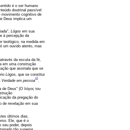
entido é o ser humano
teúdo doutrinal passível
o movimento cognitivo de
de Deus implica um
ciada",
Lógos
em sua
õe à percepção da
ter teológico, na medida em
só um ouvido atento, mas
através da escuta da fé,
ta em uma construção
etação que assinala que se
prio
Lógos,
que se constitui
12
a
Verdade em pessoa
.
a de Deus" (Ο λόγος του
strução
ficação da pregação do
o de revelação em sua
tes últimos dias,
erso. Ele, que é o
o seu poder, depois
tornado tão superior