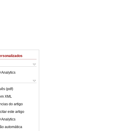
ersonalizados
 Analytics
uês (pdf)
 em XML
cias do artigo
itar este artigo
 Analytics
ão automática