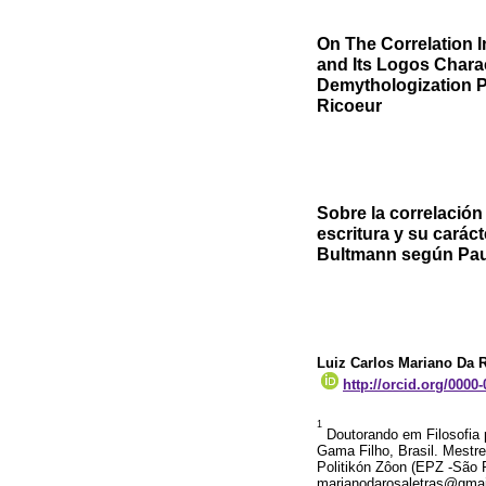
On The Correlation I
and Its Logos Chara
Demythologization P
Ricoeur
Sobre la correlación
escritura y su carác
Bultmann según Pau
Luiz Carlos Mariano Da 
http://orcid.org/0000
1
Doutorando em Filosofia p
Gama Filho, Brasil. Mestr
Politikón Zôon (EPZ -São P
marianodarosaletras@gmai