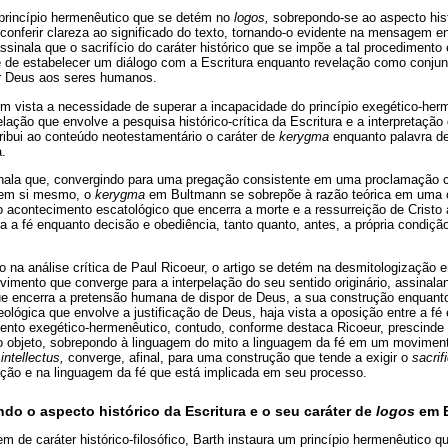
 princípio hermenêutico que se detém no
logos,
sobrepondo-se ao aspecto hist
conferir clareza ao significado do texto, tornando-o evidente na mensagem 
assinala que o sacrifício do caráter histórico que se impõe a tal procediment
e de estabelecer um diálogo com a Escritura enquanto revelação como conju
r Deus aos seres humanos.
m vista a necessidade de superar a incapacidade do princípio exegético-her
elação que envolve a pesquisa histórico-crítica da Escritura e a interpretação
ibui ao conteúdo neotestamentário o caráter de
kerygma
enquanto palavra de
.
inala que, convergindo para uma pregação consistente em uma proclamação cu
 em si mesmo, o
kerygma
em Bultmann se sobrepõe à razão teórica em uma c
o acontecimento escatológico que encerra a morte e a ressurreição de Crist
ra a fé enquanto decisão e obediência, tanto quanto, antes, a própria condiçã
 na análise crítica de Paul Ricoeur, o artigo se detém na desmitologização e
mento que converge para a interpelação do seu sentido originário, assinalan
e encerra a pretensão humana de dispor de Deus, a sua construção enquanto a
ológica que envolve a justificação de Deus, haja vista a oposição entre a fé 
mento exegético-hermenêutico, contudo, conforme destaca Ricoeur, prescinde
objeto, sobrepondo à linguagem do mito a linguagem da fé em um moviment
intellectus,
converge, afinal, para uma construção que tende a exigir o
sacrif
zação e na linguagem da fé que está implicada em seu processo.
do o aspecto histórico da Escritura e o seu caráter de
logos
em 
 de caráter histórico-filosófico, Barth instaura um princípio hermenêutico qu