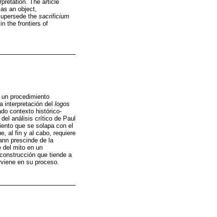
rpretation. The article
as an object,
 supersede the
sacrificium
in the frontiers of
 un procedimiento
a interpretación del
logos
do contexto histórico-
del análisis crítico de Paul
iento que se solapa con el
, al fin y al cabo, requiere
ann prescinde de la
e del mito en un
construcción que tiende a
erviene en su proceso.