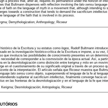
ugh a process that, after all, requires its permanence under the horizon of inte
ows that Bultmann dispenses with reflection involving the
lato sensu
language 
 of faith on the language of myth in a movement that, although intending to
erges towards a construction that tends to demand the
sacrificium intellectus
e language of the faith that is involved in its process.
gma; Demythologization; Anthropology; Ricoeur
o histórico de la Escritura y su estatus como
logos,
Rudolf Bultmann introduce
do en la investigación histórico-crítica de la Escritura e impone, a su vez, l
 que involucra las posibilidades de conocimiento presentes en un determina
 necesidad de corresponder a la cosmovisión de la época actual. Así, a partir 
ntra en la desmitologización como distinción entre kerigma y mito en un movim
erge en el cuestionamiento de su significado original a través de un proceso que
izonte de la interpretación. El artículo señala que Ricoeur muestra que Bultm
lenguaje
lato sensu
como objeto, superponiendo el lenguaje de la fe al lenguaj
etendiendo suplantar al
sacrificium intellectus,
finalmente converge hacia un 
ctus
en las fronteras de la desmitologización y en el lenguaje de la fe que int
 Kerigma; Desmitologización; Antropología; Ricoeur
DUTÓRIOS