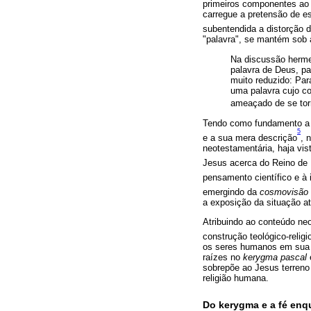
primeiros componentes ao 
carregue a pretensão de e
subentendida a distorção d
"palavra", se mantém sob 
Na discussão herme
palavra de Deus, pa
muito reduzido: Pa
uma palavra cujo c
ameaçado de se torna
Tendo como fundamento a fi
5
e a sua mera descrição
, 
neotestamentária, haja vis
Jesus acerca do Reino de 
pensamento científico e à 
emergindo da
cosmovisão 
a exposição da situação a
Atribuindo ao conteúdo ne
construção teológico-reli
os seres humanos em sua 
raízes no
kerygma pascal
sobrepõe ao Jesus terreno
religião humana.
Do kerygma e a fé enq