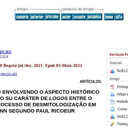
gicas
Serviços P
-131X
Journal
110 Bogotá jul./dez. 2021 Epub 03-Maio-2022
SciELO
.v48n110.a03
Artigo
ARTÍCULOS
Portug
 ENVOLVENDO O ASPECTO HISTÓRICO
Artigo
 O SU CARÁTER DE
LOGOS
ENTRE O
Referên
ROCESSO DE DESMITOLOGIZAÇÃO EM
Como c
NN SEGUNDO PAUL RICOEUR
SciELO
Traduç