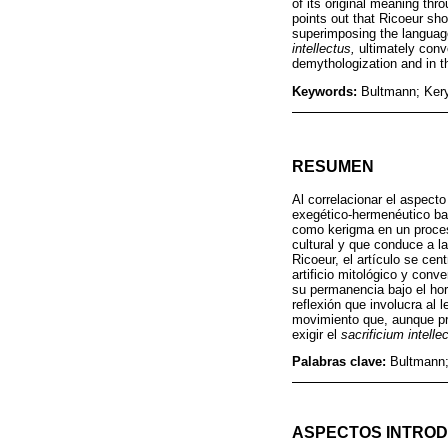
of its original meaning thro
points out that Ricoeur sh
superimposing the language
intellectus,
ultimately conv
demythologization and in th
Keywords:
Bultmann; Kery
RESUMEN
Al correlacionar el aspect
exegético-hermenéutico basa
como kerigma en un proceso
cultural y que conduce a la
Ricoeur, el artículo se ce
artificio mitológico y conv
su permanencia bajo el hor
reflexión que involucra al 
movimiento que, aunque pr
exigir el
sacrificium intelle
Palabras clave:
Bultmann;
ASPECTOS INTRO