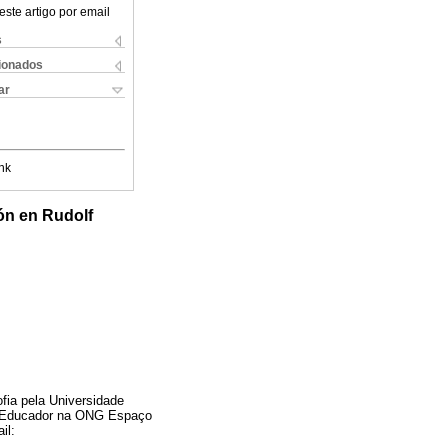
este artigo por email
s
cionados
ar
nk
ión en Rudolf
ofia pela Universidade
fo-Educador na ONG Espaço
il: