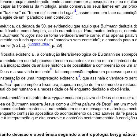
terceiro, cuja subestimação tende a comprometer a pesquisa e o seu resulta
scapar às fronteiras da mitologia, ainda conserva os seus liames em um pro
4
o "fazer-se" ou "tornar-se" carne do
Logos
,
assim como em face da condiç
a égide de um "paradoxo sem conteúdo":
nêutica, da década de 50, se evidenciou que aquilo que
Bultmann
deduzia do
ra filósofos como Jaspers, ainda era mitologia. Para muitos teólogos, no ent
ra
Bultmann
"o
logos
não se torna verdadeiramente carne, mas apenas palavra"
onteúdo no fundo apenas é um "paradoxo sem conteúdo"; o chamado para a d
Goppelt, 2002
r lei (§ 21,1). (
, p. 29)
losofia existencial, a construção literário-teológica de Bultmann se sobrep
na medida em que tal processo tende a caracterizar como mito o conteúdo 
ta a incapacidade da análise histórica de possibilitar a compreensão de um 
6
Deus e a sua vinda iminente
. Tal compreensão implica um processo que exi
7
instauração de uma interpretação existencial
, que assinala o verdadeiro se
8
mítica
que se impõe à Escritura, supera a noção de fim de mundo e restaur
tual do ser humano e a necessidade de fé enquanto decisão e obediência.
otestamentário o caráter de
kerygma
enquanto palavra de Deus que requer a 
9
giosa de Bultmann encerra Jesus como
a última palavra de Deus
em um movim
concreticidade existencial, na medida em que a mensagem e a teologia neo
enquanto confissão apostólica do acontecimento da cruz através da fé pasc
 e à interpretação que circunscreve o conteúdo neotestamentário à condição
uanto decisão e obediência segundo a antropologia kerygmática