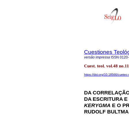
Cuestiones Teoló
versão impressa
ISSN
0120
Cuest. teol. vol.48 no.
https://doi.org/10.18566/cueteo
DA CORRELAÇÃO
DA ESCRITURA E
KERYGMA
E O P
RUDOLF BULTMA