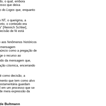
do, o qual, embora
cesso que deixa
ão do
Logos
que, enquanto
 NT, o querigma, a
anto, o conteúdo era
 [Heinrich Schlier],
ecisão de fé está
õe aos fenômenos históricos
da mensagem
anúncio como a pregação de
ge o recurso ao
ntido da mensagem que,
ação cósmica, encerrando
fé como decisão, a
ento que tem como alvo
testamentária guardam
al em um processo que se
 de mera expressão da
 de Bultmann