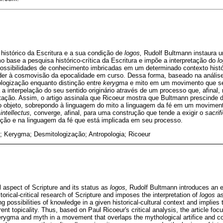
histórico da Escritura e a sua condição de
logos,
Rudolf Bultmann instaura u
 base a pesquisa histórico-crítica da Escritura e impõe a interpretação do
l
ossibilidades de conhecimento imbricadas em um determinado contexto históri
er à cosmovisão da epocalidade em curso. Dessa forma, baseado na análise c
ologização enquanto distinção entre
kerygma
e mito em um movimento que se 
 a interpelação do seu sentido originário através de um processo que, afinal
etação. Assim, o artigo assinala que Ricoeur mostra que Bultmann prescinde 
o objeto, sobrepondo à linguagem do mito a linguagem da fé em um movimen
intellectus,
converge, afinal, para uma construção que tende a exigir o
sacrif
zação e na linguagem da fé que está implicada em seu processo.
; Kerygma; Desmitologização; Antropologia; Ricoeur
al aspect of Scripture and its status as
logos,
Rudolf Bultmann introduces an e
orical-critical research of Scripture and imposes the interpretation of
logos
as
ng possibilities of knowledge in a given historical-cultural context and implies
ent topicality. Thus, based on Paul Ricoeur's critical analysis, the article fo
erygma and myth in a movement that overlaps the mythological artifice and c