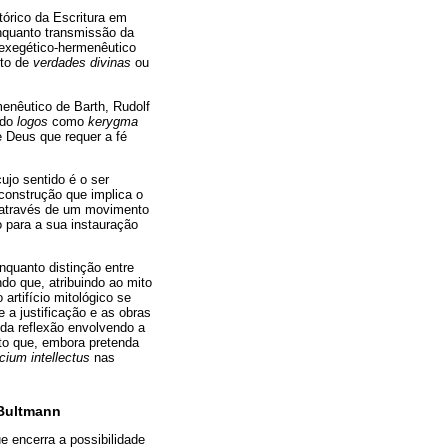
órico da Escritura em
enquanto transmissão da
o exegético-hermenêutico
nto de
verdades divinas
ou
menêutico de Barth, Rudolf
 do
logos
como
kerygma
 Deus que requer a fé
jo sentido é o ser
onstrução que implica o
o através de um movimento
o para a sua instauração
nquanto distinção entre
do que, atribuindo ao mito
rtifício mitológico se
e a justificação e as obras
 da reflexão envolvendo a
o que, embora pretenda
icium intellectus
nas
Bultmann
e encerra a possibilidade