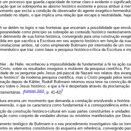
 um processo que guarda capacidade de tornar claro e evidente o significado
tação que se sobreponha ao abismo histórico existente e possa atribuir à m
mento que exclui a condição de observador do agente exegético-hermenêut
undado no objeto, o que implica uma relação que escapa à neutralidade, haja
th se detém no
logos
e nas fronteiras que encerram a possibilidade que envol
poraneidade como princípio se sobrepõe ao conteúdo histórico neotestamen
 detrimento de sua forma histórica, convergindo para uma construção exegé
ida em que sacrifica a Escritura em seu aspecto histórico em função da su
correlacionar ambos, tal como empreende Bultmann por intermédio de um mo
menêutico que traz como base a pesquisa histórico-crítica da Escritura e im
hler , de Halle, reconheceu a impossibilidade de fundamentar a fé na ação sa
risto, sobre os resultados inseguros e mutáveis da pesquisa científica. Por
idade de se perguntar pelo Jesus pré-pascal de Nazaré nos relatos dos evang
us histórico" da moderna pesquisa cientifica, mas o Cristo pregado pelos te
eração depois de Kähler, Rudolf Bultmann retomou essa tese na convicção de
o sobre o Jesus histórico, e que a fé é despertada através da proclamação 
2
Kümmel, 2003
tamentárias. (
, p. 41-42)
itura encerra um movimento que demanda a correlação envolvendo a história 
reensão, o que se caracteriza como fundamental é a correspondência entre o p
ão da construção histórico-cultural em suas partes constituintes e unidade
ação como conjunto de
verdades divinas
ou
mistérios
manifestados por Deus
amento teológico de Bultmann e o seu procedimento investigativo não se to
entre os elementos constitutivos do esquema em referência, convergindo par