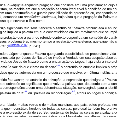
rica, o
kerygma
enquanto pregação que consiste em uma proclamação cujo s
smo, na medida em que a pregação se torna irredutível à condição de um con
l em uma construção que guarda possibilidade de apreensão ou, escapando a
nal, demanda um
sacrificium intelectus,
haja vista que a pregação da Palavra 
sso que envolve o Seu nome.
ujo significado
lato sensu
encerra o sentido de "palavra pronunciada e anun
ológica implica a palavra em sua concreticidade em um movimento que se imp
erpretação que a partir do referido contexto corporifica um conteúdo de cará
sus proclama é ao mesmo tempo a revelação divina eterna, que exige não 
Cullmann, 2002
fé" (
, p. 341).
ando o
Lógos
enquanto Palavra que guarda possibilidade de proporcionar vida 
anunciada por Jesus de Nazaré se impõe a Verdade em sua acepção absolu
 a vida de Jesus de Nazaré como a encarnação do
Lógos,
haja vista a interpr
11
 como "a voz do que clama no deserto"
o conteúdo do anúncio implica o pró
dade que se autorrevela em um processo que envolve, em última instância, 
ntido
lato sensu,
no anúncio da salvação, a expressão que designa a "Palavr
se sobrepõe ao significado que envolve a palavra que, de acordo com a con
da correspondência com uma determinada situação, convergindo para a identi
13
14
palavra da cruz"
ou "palavra da reconciliação"
, atribui ao
Lógos
a condiçã
ra, falado, muitas vezes e de muitas maneiras, aos pais, pelos profetas, nes
o, a quem constituiu herdeiro de todas as coisas, pelo qual também fez o univ
a e a expressão exata do seu Ser, sustentando todas as coisas pela palavra d
icação dos pecados, assentou-se à direita da Majestade, nas alturas, tendo-se 