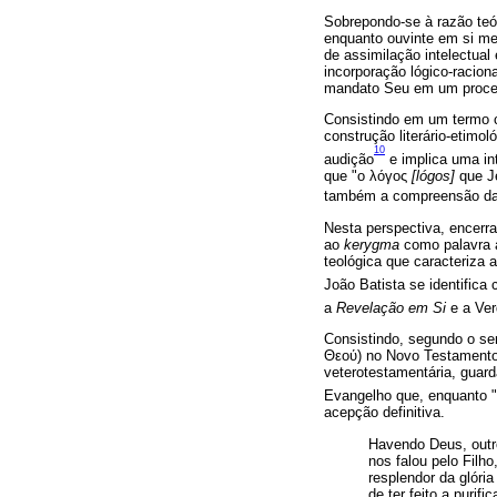
Sobrepondo-se à razão teó
enquanto ouvinte em si me
de assimilação intelectua
incorporação lógico-racio
mandato Seu em um proce
Consistindo em um termo c
construção literário-etim
10
audição
e implica uma int
que "o λόγος
[lógos]
que Je
também a compreensão da 
Nesta perspectiva, encerr
ao
kerygma
como palavra 
teológica que caracteriza
João Batista se identifica
a
Revelação em Si
e a Ver
Consistindo, segundo o se
Θεού) no Novo Testamento 
veterotestamentária, guar
Evangelho que, enquanto "
acepção definitiva.
Havendo Deus, outro
nos falou pelo Filh
resplendor da glóri
de ter feito a purif