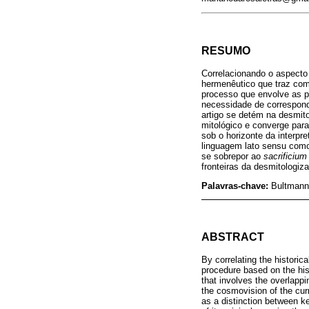
RESUMO
Correlacionando o aspecto 
hermenêutico que traz como
processo que envolve as p
necessidade de correspond
artigo se detém na desmit
mitológico e converge para
sob o horizonte da interpr
linguagem lato sensu com
se sobrepor ao
sacrificium 
fronteiras da desmitologi
Palavras-chave:
Bultmann
ABSTRACT
By correlating the historic
procedure based on the hist
that involves the overlappi
the cosmovision of the curr
as a distinction between k