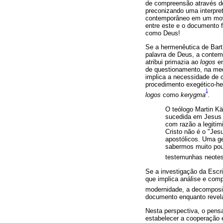
de compreensão através de
preconizando uma interpre
contemporâneo em um movi
entre este e o documento f
como Deus!
Se a hermenêutica de Bar
palavra de Deus, a contem
atribui primazia ao
logos
em
de questionamento, na med
implica a necessidade de 
procedimento exegético-her
1
logos
como
kerygma
.
O teólogo Martin Kä
sucedida em Jesus C
com razão a legitim
Cristo não é o "Jes
apostólicos. Uma g
sabermos muito pouc
testemunhas neotes
Se a investigação da Escr
que implica análise e comp
modernidade, a decomposiç
documento enquanto revel
Nesta perspectiva, o pens
estabelecer a cooperação 