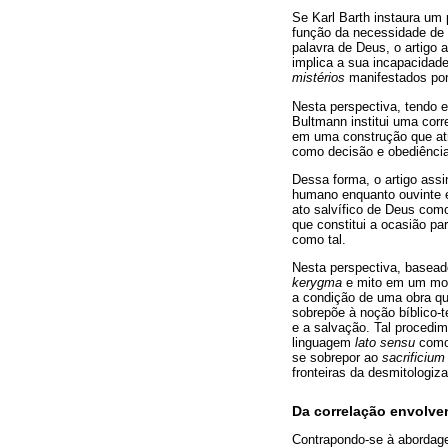
Se Karl Barth instaura um
função da necessidade de 
palavra de Deus, o artigo 
implica a sua incapacidad
mistérios
manifestados po
Nesta perspectiva, tendo e
Bultmann institui uma corr
em uma construção que atr
como decisão e obediência
Dessa forma, o artigo ass
humano enquanto ouvinte
ato salvífico de Deus com
que constitui a ocasião pa
como tal.
Nesta perspectiva, baseado
kerygma
e mito em um movi
a condição de uma obra qu
sobrepõe à noção bíblico-te
e a salvação. Tal procedi
linguagem
lato sensu
como 
se sobrepor ao
sacrificium 
fronteiras da desmitologi
Da correlação envolven
Contrapondo-se à abordagem