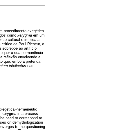
m procedimento exegético-
ogos
como
kerygma
em um
co-cultural e implica a
rítica de Paul Ricoeur, o
sobrepõe ao artifício
, requer a sua permanência
da reflexão envolvendo a
to que, embora pretenda
icium intellectus
nas
xegetical-hermeneutic
 kerygma in a process
 the need to correspond to
cuses on demythologization
onverges to the questioning