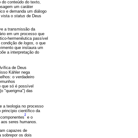
 do conteúdo do texto,
ensagem um caráter
ico e demanda um diálogo
 vista o
status
de Deus
ve a transmissão da
tário em um processo que
tico-hermenêutica passível
a condição de
logos,
o que
vimento que instaura um
põe a interpretação do
lvífica de Deus
 isso Kähler nega
elhos: o verdadeiro
stemunhos
 que só é possível
(o "querigma") das
e a teologia no processo
rincípio científico da
3
s componentes
e o
 aos seres humanos.
rnam capazes de
a sobrepor os dois