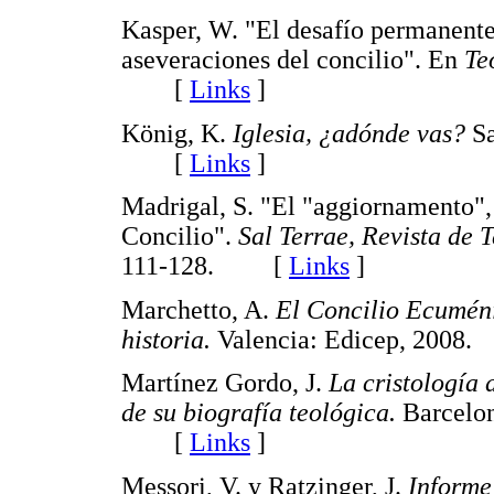
Kasper, W. "El desafío permanente
aseveraciones del concilio". En
Te
[
Links
]
König, K.
Iglesia, ¿adónde vas?
Sa
[
Links
]
Madrigal, S. "El "aggiornamento", 
Concilio".
Sal Terrae, Revista de 
111-128. [
Links
]
Marchetto, A.
El Concilio Ecuméni
historia.
Valencia: Edicep, 20
Martínez Gordo, J.
La cristología 
de su biografía teológica.
Barcelon
[
Links
]
Messori, V. y Ratzinger, J.
Informe 