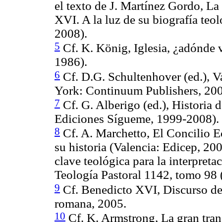
el texto de J. Martínez Gordo, La
XVI. A la luz de su biografía teol
2008).
5
Cf. K. König, Iglesia, ¿adónde v
1986).
6
Cf. D.G. Schultenhover (ed.), 
York: Continuum Publishers, 200
7
Cf. G. Alberigo (ed.), Historia 
Ediciones Sígueme, 1999-2008).
8
Cf. A. Marchetto, El Concilio E
su historia (Valencia: Edicep, 20
clave teológica para la interpreta
Teología Pastoral 1142, tomo 98 
9
Cf. Benedicto XVI, Discurso de 
romana, 2005.
10
Cf. K. Armstrong, La gran tran