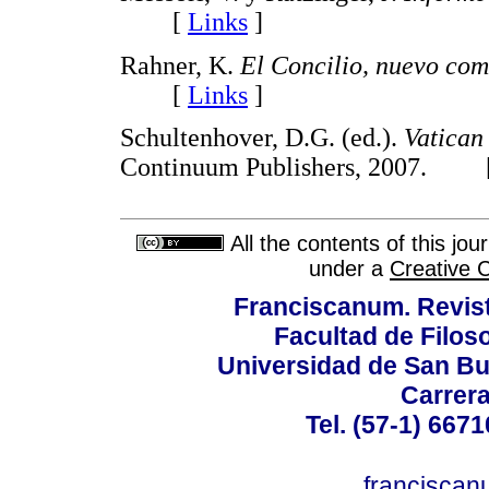
[
Links
]
Rahner, K.
El Concilio, nuevo co
[
Links
]
Schultenhover, D.G. (ed.).
Vatican
Continuum Publishers, 2007. 
All the contents of this jo
under a
Creative 
Franciscanum. Revista
Facultad de Filoso
Universidad de San B
Carrera
Tel. (57-1) 667
francisca