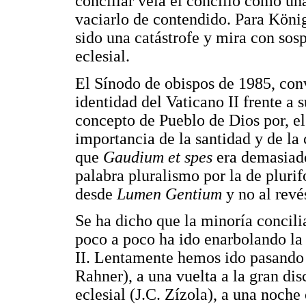
conciliar veía el concilio como un
vaciarlo de contendido. Para König 
sido una catástrofe y mira con sosp
eclesial.
El Sínodo de obispos de 1985, con
identidad del Vaticano II frente a
concepto de Pueblo de Dios por, el 
importancia de la santidad y de la
que
Gaudium et spes
era demasiad
palabra pluralismo por la de plurif
desde
Lumen Gentium
y no al revé
Se ha dicho que la minoría concilia
poco a poco ha ido enarbolando la
II. Lentamente hemos ido pasando d
Rahner), a una vuelta a la gran dis
eclesial (J.C. Zízola), a una noche 