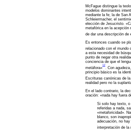
McFague distingue la teolog
modelos dominantes intentan
mediante la fe; la de San 
Schleiermacher, el sentimi
elección de Jesucristo. «C
metafórica en la acepción
de dar una descripción de 
Es entonces cuando se pla
relacionado con el mundo 
a esta necesidad de búsqu
punto de negar otra realid
conciencia de que el lengu
12
metáfora»
. Con agudeza,
principio básico es la ide
Escrituras canónicas de la
realidad pero no la suplan
En el lado contrario, la d
oración: «nada hay fuera d
Si solo hay texto, o
referidas a nada, sa
«metaforicidad». Nad
blanco, son inaprop
adecuación, no hay 
interpretación de la