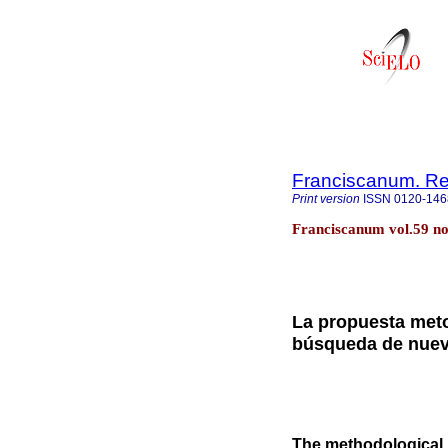
Franciscanum. Rev
Print version
ISSN
0120-146
Franciscanum vol.59 no
La propuesta meto
búsqueda de nuev
The methodological p