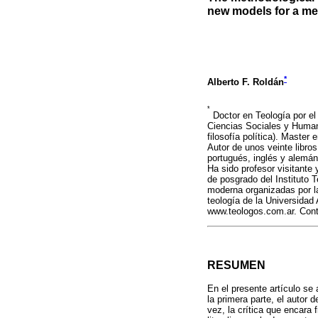
new models for a me
*
Alberto F. Roldán
*
Doctor en Teología por el 
Ciencias Sociales y Human
filosofía política). Master
Autor de unos veinte libro
portugués, inglés y alemán
Ha sido profesor visitante
de posgrado del Instituto T
moderna organizadas por la
teología de la Universidad 
www.teologos.com.ar. Conta
RESUMEN
En el presente artículo se
la primera parte, el autor 
vez, la crítica que encara