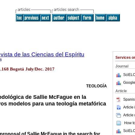
ista de las Ciencias del Espíritu
Services 
8
Journal
.168 Bogotá July/Dec. 2017
SciELO
Google
TEOLOGÍA
Article
dológica de Sallie McFague en la
Spanis
os modelos para una teología metafórica
Article
Article
How to 
SciELO
roposal of Sallie McFague in the search for