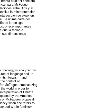
ntenta eludir el conflicto
fórica» para McFague,
laciones entre Dios y el
naliza la reinterpretación
arta sección se exponen
. La última parte del
ía de la teóloga
os, ofrece importantes
a que la teología
en sus dimensiones
al theology is analyzed. In
urce of language and, in
 its literalism- and
the conflict of
ed for McFague, emphasizing
 the world in order to
nterpretation of Christ's
proposed by the American
ion of McFague's proposal
ndency when she refers to
scribed within feminism.