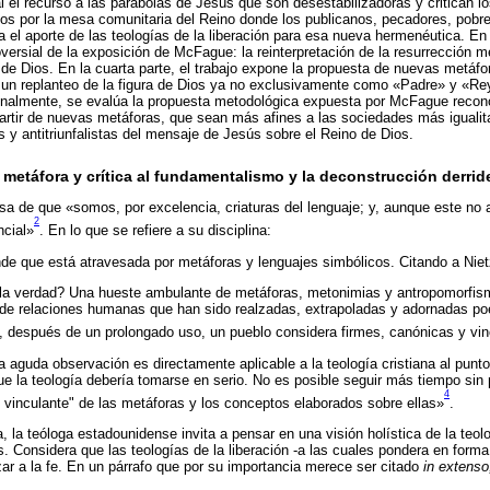
 el recurso a las parábolas de Jesús que son desestabilizadoras y critican l
idos por la mesa comunitaria del Reino donde los publicanos, pecadores, pobres
a el aporte de las teologías de la liberación para esa nueva hermenéutica. En 
versial de la exposición de McFague: la reinterpretación de la resurrección m
 Dios. En la cuarta parte, el trabajo expone la propuesta de nuevas metáfo
un replanteo de la figura de Dios ya no exclusivamente como «Padre» y «R
nalmente, se evalúa la propuesta metodológica expuesta por McFague recon
 partir de nuevas metáforas, que sean más afines a las sociedades más igualitar
s y antitriunfalistas del mensaje de Jesús sobre el Reino de Dios.
a metáfora y crítica al fundamentalismo y la deconstrucción derri
a de que «somos, por excelencia, criaturas del lenguaje; y, aunque este no 
2
ncial»
. En lo que se refiere a su disciplina:
iende que está atravesada por metáforas y lenguajes simbólicos. Citando a Nie
la verdad? Una hueste ambulante de metáforas, metonimias y antropomorfis
de relaciones humanas que han sido realzadas, extrapoladas y adornadas po
, después de un prolongado uso, un pueblo considera firmes, canónicas y vin
aguda observación es directamente aplicable a la teología cristiana al punto
ue la teología debería tomarse en serio. No es posible seguir más tiempo sin 
4
y vinculante" de las metáforas y los conceptos elaborados sobre ellas»
.
 la teóloga estadounidense invita a pensar en una visión holística de la teol
. Considera que las teologías de la liberación -a las cuales pondera en forma
zar a la fe. En un párrafo que por su importancia merece ser citado
in extenso