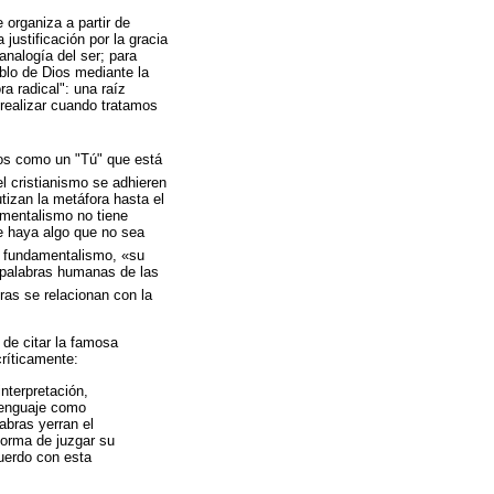
 organiza a partir de
justificación por la gracia
analogía del ser; para
blo de Dios mediante la
a radical": una raíz
realizar cuando tratamos
os como un "Tú" que está
l cristianismo se adhieren
izan la metáfora hasta el
amentalismo no tiene
ue haya algo que no sea
l fundamentalismo, «su
s palabras humanas de las
ras se relacionan con la
 de citar la famosa
ríticamente:
interpretación,
 lenguaje como
abras yerran el
forma de juzgar su
uerdo con esta