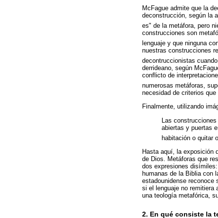
McFague admite que la deco
deconstrucción, según la 
es" de la metáfora, pero n
construcciones son metafór
lenguaje y que ninguna con
nuestras construcciones re
decontruccionistas cuando 
derrideano, según McFague,
conflicto de interpretacion
numerosas metáforas, supon
necesidad de criterios que 
Finalmente, utilizando imá
Las construcciones 
abiertas y puertas e
habitación o quitar 
Hasta aquí, la exposición
de Dios. Metáforas que res
dos expresiones disímiles:
humanas de la Biblia con l
estadounidense reconoce su
si el lenguaje no remitier
una teología metafórica, 
2. En qué consiste la 