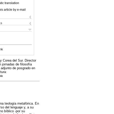
ic translation
is article by e-mail
ks
nk
y Corea del Sur. Director
 jornadas de filosofía
r adjunto de posgrado en
tura:
na
una teología metafórica. En
so del lenguaje y, a su
o bíblico -por su