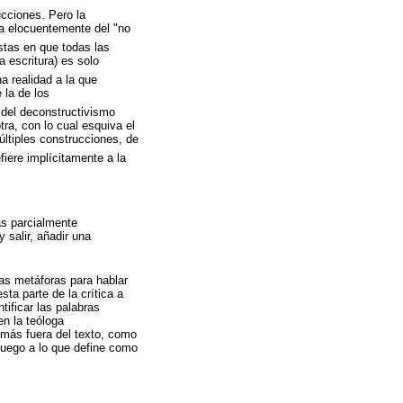
cciones. Pero la
a elocuentemente del "no
stas en que todas las
 escritura) es solo
a realidad a la que
 la de los
s del deconstructivismo
ra, con lo cual esquiva el
últiples construcciones, de
iere implícitamente a la
as parcialmente
 salir, añadir una
as metáforas para hablar
ta parte de la crítica a
tificar las palabras
en la teóloga
 más fuera del texto, como
 luego a lo que define como