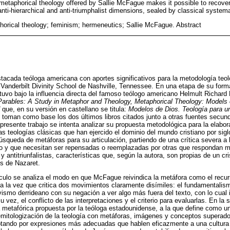
 metaphorical theology offered by Sallie McFague makes it possible to recov
nti-hierarchical and anti-triumphalist dimensions, sealed by classical systema
orical theology; feminism; hermeneutics; Sallie McFague. Abstract
acada teóloga americana con aportes significativos para la metodología teol
 Vanderbilt Divinity School de Nashville, Tennessee. En una etapa de su forma
tuvo bajo la influencia directa del famoso teólogo americano Helmult Richard 
Parables: A Study in Metaphor and Theology, Metaphorical Theology: Models 
que, en su versión en castellano se titula:
Modelos de Dios. Teología para un
e toman como base los dos últimos libros citados junto a otras fuentes secund
 presente trabajo se intenta analizar su propuesta metodológica para la elabo
s teologías clásicas que han ejercido el dominio del mundo cristiano por sig
búsqueda de metáforas para su articulación, partiendo de una crítica severa a
ivo y que necesitan ser repensadas o reemplazadas por otras que respondan 
as y antitriunfalistas, características que, según la autora, son propias de un 
s de Nazaret.
tículo se analiza el modo en que McFague reivindica la metáfora como el recur
, a la vez que critica dos movimientos claramente disímiles: el fundamentali
tivismo derrideano con su negación a ver algo más fuera del texto, con lo cual i
u vez, el conflicto de las interpretaciones y el criterio para evaluarlas. En l
a metafórica propuesta por la teóloga estadounidense, a la que define como u
emitologización de la teología con metáforas, imágenes y conceptos superado
ptando por expresiones más adecuadas que hablen eficazmente a una cultura q