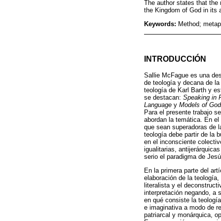
The author states that the
the Kingdom of God in its a
Keywords:
Method; metaph
INTRODUCCIÓN
Sallie McFague es una dest
de teología y decana de la
teología de Karl Barth y es
se destacan:
Speaking in 
Language
y
Models of God
Para el presente trabajo s
abordan la temática. En el
que sean superadoras de la
teología debe partir de la 
en el inconsciente colect
igualitarias, antijerárquic
serio el paradigma de Jesú
En la primera parte del ar
elaboración de la teología
literalista y el deconstruc
interpretación negando, a s
en qué consiste la teologí
e imaginativa a modo de r
patriarcal y monárquica, o