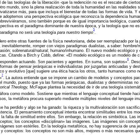
al de las teologías de la liberación -que la redención no es el rescate de cierto
tro mundo, sino la plena realización de toda la humanidad en las realidades s
ivatizarse más, para que incluya el bienestar de todas las formas de vida. Y 
e adoptemos una perspectiva ecológica que reconozca la dependencia human
obreviviéramos, sino también porque es de igual importancia teológica, cuan
pectiva es el paradigma dominante de nuestra época, y la teología que no e
5
paradigma no será una teología
para nuestro tiempo
.
ro entre otras fuentes de la física newtoniana, debe ser reemplazado por la 
rá, inevitablemente, romper con viejos paradigmas dualistas, a saber: hombre/
/pasión; sobrenatural/natural; humano/inhumano. El nuevo modelo ecológico y
cas. Citando a Birch y Cobb, define: «El modelo ecológico es un modelo de 
6
 responden actuando. Son pacientes y agentes. En suma, son sujetos»
. Desd
 formas de pensar jerárquicas e individualistas por juzgarlas anticuadas y des
co y evolutivo [que] sugiere una ética hacia los otros, tanto humanos como 
7
»
. La autora entiende que se impone un cambio de modelos y conceptos para
el mundo, puesto que ya las formas jerárquicas, dualistas y deterministas no
rical Theology,
McFague plantea la necesidad de ir de una teología sistemát
áfora como modelo. Sostiene que mientras el lenguaje conceptual tiende haci
isos, la metáfora procura superarlo mediante múltiples niveles del lenguaje im
e ha perdido y algo se ha ganado: la riqueza y la multivaloración son sacrific
istencia. El pensamiento conceptual intenta encontrar similitudes entre los mo
la falta de similitud entre ellos. Sin embargo, la relación es simbiótica. Las
ceptos; los conceptos «disciplinan» las imágenes. Las imágenes sin concept
mágenes son estériles. En la teología metafórica, no hay sugerencia de una je
 y conceptos: los conceptos no son más altos, mejores o más necesarios qu