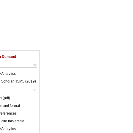
on Demand
 Analytics
 Scholar H5M5 (
2019
)
h (pdf)
 in xml format
 references
cite this article
 Analytics