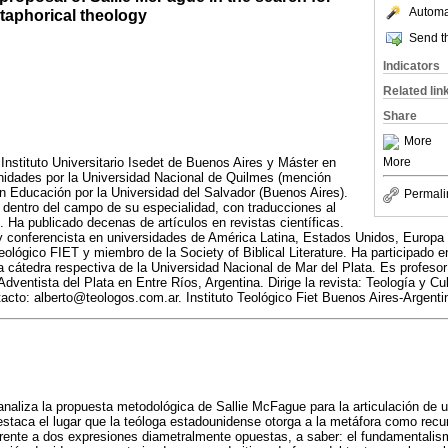
Automat
taphorical theology
Send th
Indicators
Related lin
Share
More
Instituto Universitario Isedet de Buenos Aires y Máster en
More
idades por la Universidad Nacional de Quilmes (mención
 en Educación por la Universidad del Salvador (Buenos Aires).
Permali
s dentro del campo de su especialidad, con traducciones al
. Ha publicado decenas de artículos en revistas científicas.
 y conferencista en universidades de América Latina, Estados Unidos, Europa 
eológico FIET y miembro de la Society of Biblical Literature. Ha participado en
 cátedra respectiva de la Universidad Nacional de Mar del Plata. Es profeso
Adventista del Plata en Entre Ríos, Argentina. Dirige la revista: Teología y Cul
cto: alberto@teologos.com.ar. Instituto Teológico Fiet Buenos Aires-Argenti
 analiza la propuesta metodológica de Sallie McFague para la articulación de 
destaca el lugar que la teóloga estadounidense otorga a la metáfora como recur
 frente a dos expresiones diametralmente opuestas, a saber: el fundamentalism