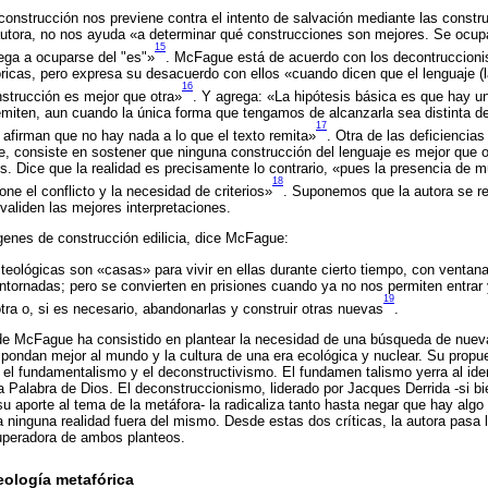
nstrucción nos previene contra el intento de salvación mediante las constru
autora, no nos ayuda «a determinar qué construcciones son mejores. Se ocup
15
iega a ocuparse del "es"»
. McFague está de acuerdo con los decontruccioni
icas, pero expresa su desacuerdo con ellos «cuando dicen que el lenguaje (la
16
strucción es mejor que otra»
. Y agrega: «La hipótesis básica es que hay un
miten, aun cuando la única forma que tengamos de alcanzarla sea distinta de
17
afirman que no hay nada a lo que el texto remita»
. Otra de las deficiencia
 consiste en sostener que ninguna construcción del lenguaje es mejor que ot
es. Dice que la realidad es precisamente lo contrario, «pues la presencia de m
18
e el conflicto y la necesidad de criterios»
. Suponemos que la autora se ref
validen las mejores interpretaciones.
genes de construcción edilicia, dice McFague:
teológicas son «casas» para vivir en ellas durante cierto tiempo, con ventan
ntornadas; pero se convierten en prisiones cuando ya no nos permiten entrar y
19
otra o, si es necesario, abandonarlas y construir otras nuevas
.
 de McFague ha consistido en plantear la necesidad de una búsqueda de nuev
pondan mejor al mundo y la cultura de una era ecológica y nuclear. Su propues
 el fundamentalismo y el deconstructivismo. El fundamen talismo yerra al iden
a Palabra de Dios. El deconstruccionismo, liderado por Jacques Derrida -si bi
 aporte al tema de la metáfora- la radicaliza tanto hasta negar que hay algo
a a ninguna realidad fuera del mismo. Desde estas dos críticas, la autora pasa
superadora de ambos planteos.
teología metafórica