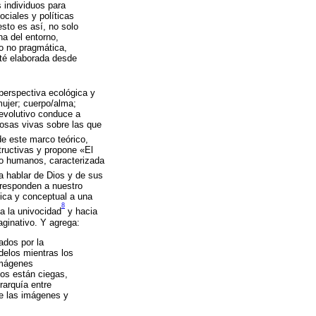
s individuos para
ociales y políticas
esto es así, no solo
a del entorno,
do no pragmática,
sté elaborada desde
perspectiva ecológica y
mujer; cuerpo/alma;
 evolutivo conduce a
cosas vivas sobre las que
e este marco teórico,
tructivas y propone «El
no humanos, caracterizada
 hablar de Dios y de sus
 responden a nuestro
ica y conceptual a una
8
a la univocidad
y hacia
aginativo. Y agrega:
ados por la
delos mientras los
 imágenes
os están ciegas,
rarquía entre
e las imágenes y