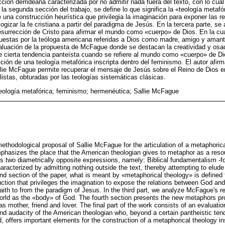
cción derrideana caracterizada por no admitir nada fuera del texto, con lo cual i
 la segunda sección del trabajo, se define lo que significa la «teología meta
 una construcción heurística que privilegia la imaginación para exponer las re
ogizar la fe cristiana a partir del paradigma de Jesús. En la tercera parte, se a
surrección de Cristo para afirmar el mundo como «cuerpo» de Dios. En la cu
estas por la teóloga americana referidas a Dios como madre, amigo y amante
aluación de la propuesta de McFague donde se destacan la creatividad y osad
 cierta tendencia panteísta cuando se refiere al mundo como «cuerpo» de Di
ión de una teología metafórica inscripta dentro del feminismo. El autor afirm
allie McFague permite recuperar el mensaje de Jesús sobre el Reino de Dios 
falistas, obturadas por las teologías sistemáticas clásicas.
eología metafórica; feminismo; hermenéutica; Sallie McFague
 methodological proposal of Sallie McFague for the articulation of a metaphoric
 emphasizes the place that the American theologian gives to metaphor as a reso
ces two diametrically opposite expressions, namely: Biblical fundamentalism -for
aracterized by admitting nothing outside the text, thereby attempting to elude 
cond section of the paper, what is meant by «metaphorical theology» is defin
truction that privileges the imagination to expose the relations between God and
faith to from the paradigm of Jesus. In the third part, we analyze McFague's rei
 world as the «body» of God. The fourth section presents the new metaphors 
as mother, friend and lover. The final part of the work consists of an evaluat
y and audacity of the American theologian who, beyond a certain pantheistic te
, offers important elements for the construction of a metaphorical theology in