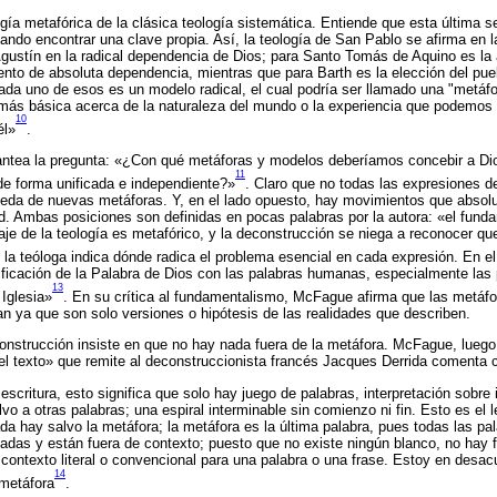
ía metafórica de la clásica teología sistemática. Entiende que esta última se
do encontrar una clave propia. Así, la teología de San Pablo se afirma en la 
Agustín en la radical dependencia de Dios; para Santo Tomás de Aquino es la 
ento de absoluta dependencia, mientras que para Barth es la elección del pue
ada uno de esos es un modelo radical, el cual podría ser llamado una "metáfor
 más básica acerca de la naturaleza del mundo o la experiencia que podemos 
10
él»
.
ntea la pregunta: «¿Con qué metáforas y modelos deberíamos concebir a Di
11
de forma unificada e independiente?»
. Claro que no todas las expresiones de
eda de nuevas metáforas. Y, en el lado opuesto, hay movimientos que absolut
ad. Ambas posiciones son definidas en pocas palabras por la autora: «el fund
aje de la teología es metafórico, y la deconstrucción se niega a reconocer q
 la teóloga indica dónde radica el problema esencial en cada expresión. En e
ntificación de la Palabra de Dios con las palabras humanas, especialmente la
13
 Iglesia»
. En su crítica al fundamentalismo, McFague afirma que las metáfo
tan ya que son solo versiones o hipótesis de las realidades que describen.
econstrucción insiste en que no hay nada fuera de la metáfora. McFague, luego
el texto» que remite al deconstruccionista francés Jacques Derrida comenta c
 escritura, esto significa que solo hay juego de palabras, interpretación sobre 
lvo a otras palabras; una espiral interminable sin comienzo ni fin. Esto es el
a hay salvo la metáfora; la metáfora es la última palabra, pues todas las pal
iadas y están fuera de contexto; puesto que no existe ningún blanco, no hay 
contexto literal o convencional para una palabra o una frase. Estoy en desac
14
 metáfora
.