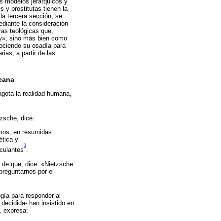
os modelos jerárquicos y
 y prostitutas tienen la
la tercera sección, se
ediante la consideración
ras teológicas que,
ey», sino más bien como
ociendo su osadía para
ias, a partir de las
deana
agota la realidad humana,
tzsche, dice:
mos; en resumidas
ética y
3
culantes
.
 de que, dice: «Nietzsche
preguntarnos por el
ogía para responder al
 decidida- han insistido en
,
expresa: