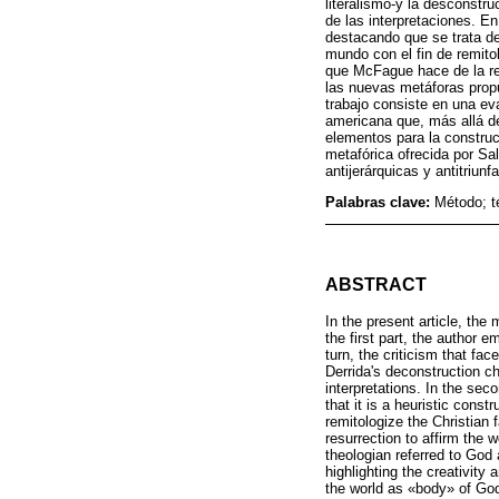
literalismo-y la desconstru
de las interpretaciones. En
destacando que se trata de
mundo con el fin de remitol
que McFague hace de la re
las nuevas metáforas propu
trabajo consiste en una ev
americana que, más allá de
elementos para la construcc
metafórica ofrecida por S
antijerárquicas y antitriun
Palabras clave:
Método; t
ABSTRACT
In the present article, the
the first part, the author
turn, the criticism that fa
Derrida's deconstruction ch
interpretations. In the se
that it is a heuristic cons
remitologize the Christian 
resurrection to affirm the
theologian referred to God 
highlighting the creativit
the world as «body» of God