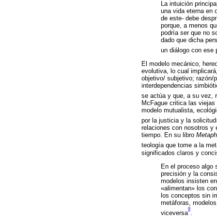
La intuición princip
una vida eterna en o
de este- debe despr
porque, a menos qu
podría ser que no s
dado que dicha pers
un diálogo con ese 
El modelo mecánico, herede
evolutiva, lo cual implica
objetivo/ subjetivo; razón
interdependencias simbióti
se actúa y que, a su vez,
McFague critica las viejas
modelo mutualista, ecológi
por la justicia y la solicitud
relaciones con nosotros y 
tiempo. En su libro
Metapho
teología que tome a la met
significados claros y conc
En el proceso algo s
precisión y la cons
modelos insisten en 
«alimentan» los con
los conceptos sin i
metáforas, modelos
9
viceversa
.