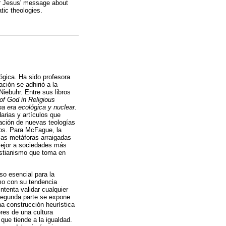
er Jesus' message about
tic theologies.
ógica. Ha sido profesora
ción se adhirió a la
Niebuhr. Entre sus libros
of God in Religious
a era ecológica y nuclear.
arias y artículos que
ración de nuevas teologías
los. Para McFague, la
 las metáforas arraigadas
mejor a sociedades más
cristianismo que toma en
so esencial para la
smo con su tendencia
ntenta validar cualquier
a segunda parte se expone
na construcción heurística
res de una cultura
ue tiende a la igualdad.