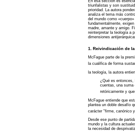
En esa sección es esencial
triunfalistas y son sustitu
prioridad. La autora ponder
analiza el tema más contro
del mundo como «cuerpo» de
fundamentalmente, exigen 
madre, amante y amigo. Fi
reinterpretar la teología a
dimensiones antijerárquica
1. Reivindicación de l
McFague parte de la premis
la cualifica de forma susta
la teología, la autora ent
¿Qué es entonces, 
cuentas, una suma 
retóricamente y que
McFague entiende que esta 
plantea un doble desafío q
carácter "firme, canónico 
Desde ese punto de partida,
mundo y la cultura actuales
la necesidad de desprivati