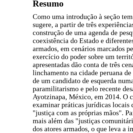
Resumo
Como uma introdução à seção temáti
sugere, a partir de três experiênci
construção de uma agenda de pesqu
coexistência do Estado e diferente
armados, em cenários marcados pel
exercício do poder sobre um territ
apresentadas dão conta de três ce
linchamento na cidade peruana de 
de um candidato de esquerda numa
paramilitarismo e pelo recente de
Ayotzinapa, México, em 2014. O c
examinar práticas jurídicas locais
"justiça com as próprias mãos". Pa
mais além das "justiças comunitá
dos atores armados, o que leva a i