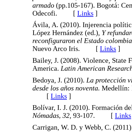
armado
(pp.105-167). Bogotá: Cen
Odecofi. [
Links
]
Ávila, A. (2010). Injerencia políti
López Hernández (ed.),
Y refundar
reconfiguraron el Estado colombi
Nuevo Arco Iris. [
Links
]
Bailey, J. (2008). Violence, State
America.
Latin American Researc
Bedoya, J. (2010).
La protección v
desde los años noventa.
Medellín: 
[
Links
]
Bolívar, I. J. (2010). Formación de
Nómadas, 32
, 93-107. [
Links
Carrigan, W. D. y Webb, C. (2011