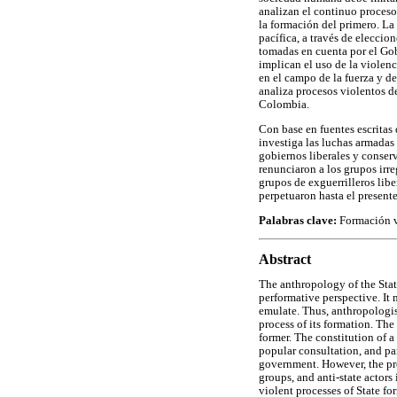
analizan el continuo proceso
la formación del primero. La
pacífica, a través de eleccio
tomadas en cuenta por el Go
implican el uso de la violenc
en el campo de la fuerza y d
analiza procesos violentos d
Colombia.
Con base en fuentes escritas
investiga las luchas armadas 
gobiernos liberales y conser
renunciaron a los grupos irre
grupos de exguerrilleros libe
perpetuaron hasta el presente
Palabras clave:
Formación vi
Abstract
The anthropology of the Stat
performative perspective. It
emulate. Thus, anthropologist
process of its formation. The
former. The constitution of a
popular consultation, and pa
government. However, the proc
groups, and anti-state actors 
violent processes of State f