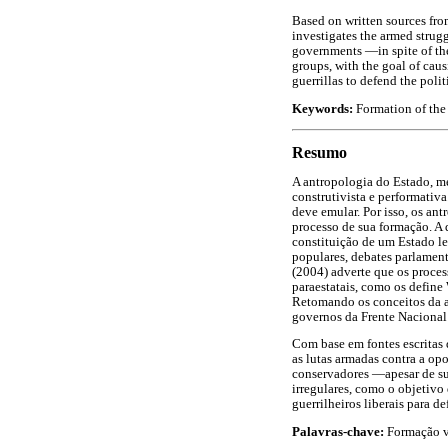
Based on written sources fro
investigates the armed strugg
governments —in spite of the
groups, with the goal of causi
guerrillas to defend the poli
Keywords:
Formation of the S
Resumo
A antropologia do Estado, m
construtivista e performativ
deve emular. Por isso, os a
processo de sua formação. A 
constituição de um Estado le
populares, debates parlamen
(2004) adverte que os proces
paraestatais, como os define
Retomando os conceitos da an
governos da Frente Nacional
Com base em fontes escritas 
as lutas armadas contra a op
conservadores —apesar de sua
irregulares, como o objetivo 
guerrilheiros liberais para d
Palavras-chave:
Formação vi