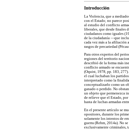
Introducción
La Violencia, que a mediados
con el Estado; no parece posi
al estudio del conflicto arma
liberales, que desde finales 
ciudadanos como iguales (198
de la ciudadanía —que incluy
cada vez más a la afiliación 
rasgos de precariedad (Pécaut
Para otros expertos del perio
regiones del territorio nacio
describió de la forma más ine
conflicto armado se encuentra
(Oquist, 1978, pp. 183, 277).
el cual luchaban los partidos
interpretado como la finalida
conceptualizarlo como un obj
ganado o perdido. No obstant
un objeto que permenezca inv
de relieve que el Estado, po
hasta de luchas armadas entre
En el presente artículo se mu
opositores, durante los prime
solamente los intentos de er
guerra (Rehm, 2014a). No se 
exclusivamente criminales, t