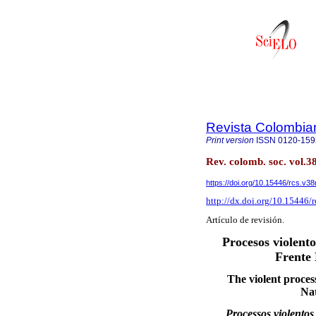
Revista Colombia
Print version
ISSN
0120-15
Rev. colomb. soc. vol.3
https://doi.org/10.15446/rcs.v3
http://dx.doi.org/10.15446/
Artículo de revisión.
Procesos violento
Frente 
The violent proces
Nat
Processos violentos