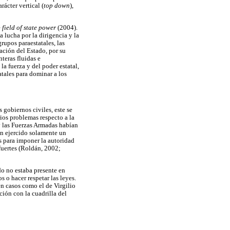
rácter vertical (
top down
),
e
field of state power
(2004).
 lucha por la dirigencia y la
rupos paraestatales, las
ación del Estado, por su
nteras fluidas e
la fuerza y del poder estatal,
tales para dominar a los
 gobiernos civiles, este se
rios problemas respecto a la
 y las Fuerzas Armadas habían
ían ejercido solamente un
es para imponer la autoridad
 fuertes (Roldán, 2002;
o no estaba presente en
 o hacer respetar las leyes.
en casos como el de Virgilio
ión con la cuadrilla del