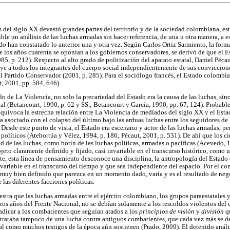
 del siglo XX devastó grandes partes del territorio y de la sociedad colombiana, e
ble un análisis de las luchas armadas sin hacer referencia, de una u otra manera, a e
do han constatado lo anterior una y otra vez. Según Carlos Ortiz Sarmiento, la forma
de los años cuarenta se oponían a los gobiernos conservadores, se derivó de que el Es
5, p. 212). Respecto al alto grado de politización del aparato estatal, Daniel Péca
e a todos los integrantes del cuerpo social independientemente de sus conviccion
al Partido Conservador (2001, p. 285). Para el sociólogo francés, el Estado colombia
, 2001, pp. 584, 646).
do de La Violencia, no solo la precariedad del Estado era la causa de las luchas, sino
nal (Betancourt, 1990, p. 62 y SS.; Betancourt y García, 1990, pp. 67, 124). Probab
quívoca la estrecha relación entre La Violencia de mediados del siglo XX y el Estad
 asociado con el colapso del último bajo las arduas luchas entre los seguidores de 
 Desde este punto de vista, el Estado era escenario y actor de las luchas armadas, pe
 políticos (Atehortúa y Vélez, 1994, p. 186; Pécaut, 2001, p. 531). De ahí que los c
d de las luchas, como botín de las luchas políticas, armadas o pacíficas (Acevedo, 
eto claramente definido y fijado, casi invariable en el transcurso histórico, como 
e, esta línea de pensamiento desconoce una disciplina, la antropología del Estado 
ariable en el transcurso del tiempo y que sea independiente del espacio. Por el cont
r muy bien definido que parezca en un momento dado, varía y es el resultado de neg
 las diferentes facciones políticas.
estra que las luchas armadas entre el ejército colombiano, los grupos paraestatales
ros años del Frente Nacional, no se debían solamente a los rescoldos violentos del c
radicar a los combatientes que seguían atados a los
principios de visión
y
división
qu
trataba tampoco de una lucha contra antiguos combatientes, que cada vez más se de
al como muchos testigos de la época aún sostienen (Prado, 2009). El detenido análi