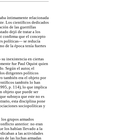
staba íntimamente relacionada
ste. Los científicos dedicados
ción de las guerrillas
tado dejó de tratar a los
ut confirma que el concepto
es políticas— se reducía
no de la época tenía fuertes
 su inexistencia en ciertas
lemente fue Paul Oquist quien
o. Según el autor, el
los dirigentes políticos
ro también era el objeto por
ientíficos también lo han
1995, p. 114), lo que implica
un objeto que puede ser
que subraya que este no es
rario, esta disciplina pone
ociaciones sociopolíticas y
 y los grupos armados
onflicto anterior: no eran
e los habían llevado a la
dicaban a las actividades
sis de las luchas armadas