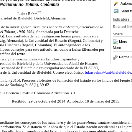
Automat
Nacional no Tolima, Colômbia
Send th
**
Lukas Rehm
ersidad de Bielefeld, Bielefeld, Alemania
Indicators
Related lin
o de la investigación
Discursos sobre la violencia, discursos de la
n el Tolima, 1946-1964
, financiada por la Deutsche
Share
. Los resultados de la investigación fueron presentados en el
pzig, Alemania), la Universidad del Rosario (Bogotá, Colombia) y
More
a Histórica (Bogotá, Colombia). El autor agradece a los
More
iosos consejos para este artículo, así como a Luisa Ellermeier por
gráfica del texto.
Permali
érica y Latinoamericana y en Estudios Españoles y
rsidad de Bielefeld y de la Universidad de Alcalá de Henares.
niversidad de Bielefeld e investigador asociado de la FLACSO,
a de la Universidad de Bielefeld. Correo electrónico:
lukas.rehm@uni-bielefeld.de
.
hm, L. (2015). Procesos violentos de formación del Estado en los inicios del Frente 
na de Sociología, 38
(1), 39-62.
jo la licencia Creative Commons Attribution 3.0.
Recibido: 29 de octubre del 2014. Aprobado: 18 de marzo del 2015.
 mediante los conceptos de los
subaltern
y de los
postcolonial studies
, considera al
 performativa. Se distancia de la idea de que el Estado-nación occidental es el eje
 Por ello, los antropólogos del Estado no lo examinan como objeto prefigurado o p