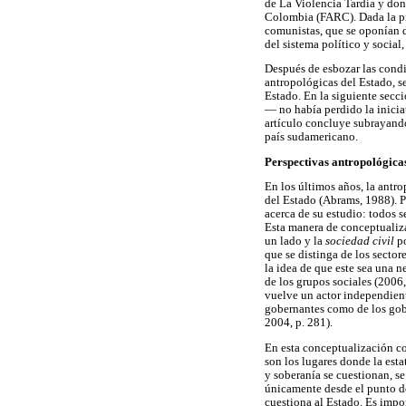
de La Violencia Tardía y don
Colombia (FARC). Dada la pre
comunistas, que se oponían d
del sistema político y social
Después de esbozar las condi
antropológicas del Estado, se
Estado. En la siguiente secc
— no había perdido la inicia
artículo concluye subrayando 
país sudamericano.
Perspectivas antropológicas
En los últimos años, la antro
del Estado (Abrams, 1988). P
acerca de su estudio: todos 
Esta manera de conceptualiza
un lado y la
sociedad civil
po
que se distinga de los secto
la idea de que este sea una n
de los grupos sociales (2006
vuelve un actor independient
gobernantes como de los gobe
2004, p. 281).
En esta conceptualización co
son los lugares donde la esta
y soberanía se cuestionan, s
únicamente desde el punto de 
cuestiona al Estado. Es impo