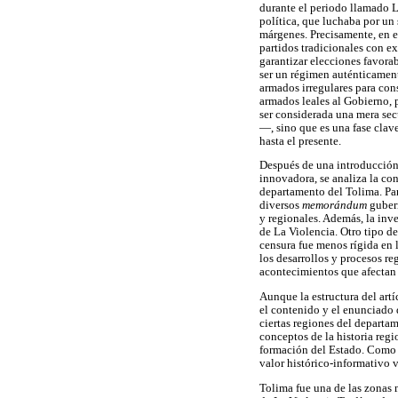
durante el periodo llamado L
política, que luchaba por un 
márgenes. Precisamente, en el
partidos tradicionales con ex
garantizar elecciones favora
ser un régimen auténticamente
armados irregulares para cons
armados leales al Gobierno, p
ser considerada una mera sec
—, sino que es una fase clav
hasta el presente.
Después de una introducción 
innovadora, se analiza la con
departamento del Tolima. Par
diversos
memorándum
gubern
y regionales. Además, la inve
de La Violencia. Otro tipo de
censura fue menos rígida en l
los desarrollos y procesos r
acontecimientos que afectan a
Aunque la estructura del art
el contenido y el enunciado 
ciertas regiones del departa
conceptos de la historia reg
formación del Estado. Como s
valor histórico-informativo v
Tolima fue una de las zonas 