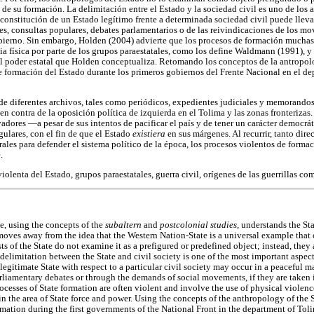
 de su formación. La delimitación entre el Estado y la sociedad civil es uno de los
 constitución de un Estado legítimo frente a determinada sociedad civil puede llev
nes, consultas populares, debates parlamentarios o de las reivindicaciones de los mo
bierno. Sin embargo, Holden (2004) advierte que los procesos de formación muchas
ia física por parte de los grupos paraestatales, como los define Waldmann (1991), y d
el poder estatal que Holden conceptualiza. Retomando los conceptos de la antropolo
e formación del Estado durante los primeros gobiernos del Frente Nacional en el d
 de diferentes archivos, tales como periódicos, expedientes judiciales y memorandos
en contra de la oposición política de izquierda en el Tolima y las zonas fronterizas
vadores —a pesar de sus intentos de pacificar el país y de tener un carácter democ
gulares, con el fin de que el Estado
existiera
en sus márgenes. Al recurrir, tanto dir
rales para defender el sistema político de la época, los procesos violentos de forma
.
olenta del Estado, grupos paraestatales, guerra civil, orígenes de las guerrillas com
e, using the concepts of the
subaltern
and
postcolonial studies
, understands the St
 moves away from the idea that the Western Nation-State is a universal example that
s of the State do not examine it as a prefigured or predefined object; instead, they
 delimitation between the State and civil society is one of the most important aspect
 legitimate State with respect to a particular civil society may occur in a peaceful 
rliamentary debates or through the demands of social movements, if they are taken 
esses of State formation are often violent and involve the use of physical violence
in the area of State force and power. Using the concepts of the anthropology of the St
ormation during the first governments of the National Front in the department of To