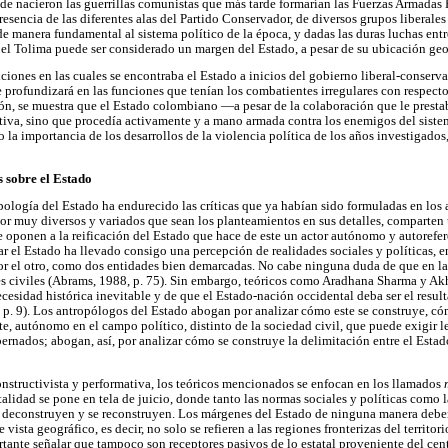
de nacieron las guerrillas comunistas que más tarde formarían las Fuerzas Armadas
sencia de las diferentes alas del Partido Conservador, de diversos grupos liberale
e manera fundamental al sistema político de la época, y dadas las duras luchas entr
, el Tolima puede ser considerado un margen del Estado, a pesar de su ubicación geo
ciones en las cuales se encontraba el Estado a inicios del gobierno liberal-conserv
 profundizará en las funciones que tenían los combatientes irregulares con respecto
ión, se muestra que el Estado colombiano —a pesar de la colaboración que le prestab
tiva, sino que procedía activamente y a mano armada contra los enemigos del sistem
la importancia de los desarrollos de la violencia política de los años investigados,
 sobre el Estado
pología del Estado ha endurecido las críticas que ya habían sido formuladas en los 
or muy diversos y variados que sean los planteamientos en sus detalles, comparten 
se oponen a la reificación del Estado que hace de este un actor autónomo y autorefer
r el Estado ha llevado consigo una percepción de realidades sociales y políticas, en
r el otro, como dos entidades bien demarcadas. No cabe ninguna duda de que en la 
res civiles (Abrams, 1988, p. 75). Sin embargo, teóricos como Aradhana Sharma y Ak
ecesidad histórica inevitable y de que el Estado-nación occidental deba ser el resul
, p. 9). Los antropólogos del Estado abogan por analizar cómo este se construye, có
e, autónomo en el campo político, distinto de la sociedad civil, que puede exigir l
rnados; abogan, así, por analizar cómo se construye la delimitación entre el Estado
nstructivista y performativa, los teóricos mencionados se enfocan en los llamados
talidad se pone en tela de juicio, donde tanto las normas sociales y políticas como 
e deconstruyen y se reconstruyen. Los márgenes del Estado de ninguna manera debe
vista geográfico, es decir, no solo se refieren a las regiones fronterizas del territo
rtante señalar que tampoco son receptores pasivos de lo estatal proveniente del cent