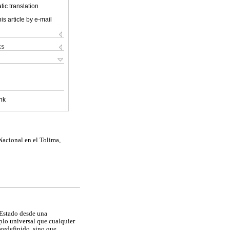
ic translation
is article by e-mail
ks
nk
Nacional en el Tolima,
 Estado desde una
mplo universal que cualquier
redefinido, sino que