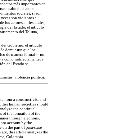
 aspectos más importantes de
arse a cabo de manera
vimientos sociales, si son
 veces son violentos e
e los actores antiestatales,
gía del Estado, el artículo
epartamento del Tolima,
 del Gobierno, el artículo
. Se demuestra que los
rático de manera formal— no
ecta como indirectamente, a
ción del Estado se
unistas, violencia política.
ate from a constructivist and
 other human societies should
 analyze the continual
s of the formation of the
manner through elections,
into account by the
 on the part of para-state
ate, this article analyzes the
lima, Colombia.