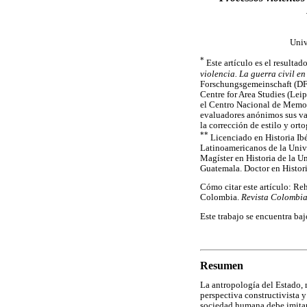
Univ
*
Este artículo es el resultad
violencia. La guerra civil e
Forschungsgemeinschaft (DFG)
Centre for Area Studies (Lei
el Centro Nacional de Memori
evaluadores anónimos sus val
la corrección de estilo y orto
**
Licenciado en Historia Ib
Latinoamericanos de la Unive
Magíster en Historia de la U
Guatemala. Doctor en Histori
Cómo citar este artículo: Re
Colombia.
Revista Colombia
Este trabajo se encuentra ba
Resumen
La antropología del Estado,
perspectiva constructivista y
sociedad humana debe imitar.