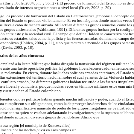
 (Das y Poole, 2004, p. 3 y SS., 27). El proceso de formación del Estado no es de ca
esultado de intensas negociaciones a nivel local (Davis, 2003, p. 29).
igó los procesos de formación del Estado en Centroamérica, propone el concepto d
ión del Estado se produce violentamente. Es en los márgenes donde muchas veces la
se lleva a cabo de manera armada. Allí actúan diferentes grupos armados, como los g
los grupos antiestatales (Waldmann, 1991). Diferentes grupos luchan por la configur
ión entre este y la sociedad civil. El campo que define Holden se caracteriza por fro
 actores estatales, tales como la policía y las fuerzas armadas, dominan el campo de 
nopolizan (Holden, 2004, p. 11), sino que recurren a menudo a los grupos paraesta
(Davis, 2003, p. 18).
nales de los años cincuenta
mplazó a la Junta Militar, que había dirigido la transición del régimen militar a los
s ante una fuerte oposición política. El gobierno liberal-conservador enfrentaba se
ue reclamaba. En efecto, durante las luchas políticas armadas anteriores, el Estado
ias extensiones del territorio nacional, sobre el cual ya antes de La Violencia hab
conflicto armado, los diferentes gobiernos habían recurrido a las fuerzas irregular
 corte liberal y comunista, porque muchas veces en términos militares estos eran más
 y cuestionaban al Estado colombiano.
erentes colores políticos habían ganado mucha influencia y poder, cuando el Estad
ra cumplir con sus obligaciones, como la de proteger los derechos de los ciudadanos
ción del significativo aumento de poder de los grupos irregulares, se ve ilustrado 
se contra quien se estaban adelantando investigaciones por la supuesta colaborac
ral donde actuaban diversos grupos de bandoleros. Afirmó que
 en esa región [el municipio de Roncesvalles]
lmente por las noches, vivir en esos campos sin