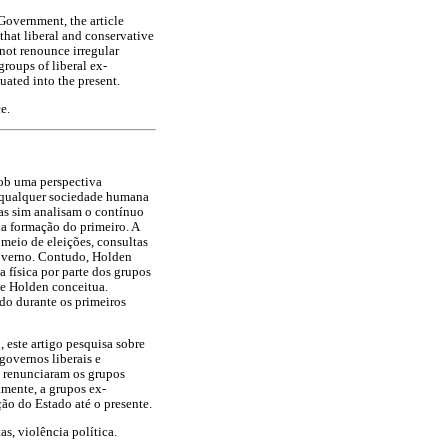
Government, the article
 that liberal and conservative
not renounce irregular
groups of liberal ex-
tuated into the present.
e.
sob uma perspectiva
e qualquer sociedade humana
as sim analisam o contínuo
da formação do primeiro. A
 meio de eleições, consultas
governo. Contudo, Holden
 física por parte dos grupos
ue Holden conceitua.
do durante os primeiros
 este artigo pesquisa sobre
governos liberais e
o renunciaram os grupos
tamente, a grupos ex-
ção do Estado até o presente.
s, violência política.