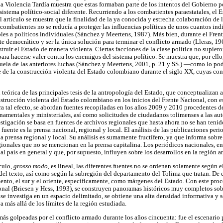
a Violencia Tardía muestra que estas formaban parte de los intentos del Gobierno p
sistema político-social diferente. Recurriendo a los combatientes paraestatales, el 
 artículo se muestra que la finalidad de la ya conocida y estrecha colaboración de l
combatientes no se reducía a proteger las influencias políticas de unos cuantos indi
bles a políticos individuales (Sánchez y Meertens, 1987). Más bien, durante el Fre
 democrático y ser la única solución para terminar el conflicto armado (Lleras, 196
truir el Estado de manera violenta. Ciertas facciones de la clase política no supier
ara hacerse valer contra los enemigos del sistema político. Se muestra que, por ello
uela de las anteriores luchas (Sánchez y Meertens, 2001, p. 21 y SS.) —como lo po
e de la construcción violenta del Estado colombiano durante el siglo XX, cuyas co
teórica de las principales tesis de la antropología del Estado, que conceptualizan 
strucción violenta del Estado colombiano en los inicios del Frente Nacional, con es
a tal efecto, se abordan fuentes recopiladas en los años 2009 y 2010 procedentes 
amentales y ministeriales, así como solicitudes de ciudadanos tolimenses a las aut
stigación se basa en fuentes de archivos regionales que hasta ahora no se han tenid
 fuente es la prensa nacional, regional y local. El análisis de las publicaciones peri
a prensa regional y local. Su análisis es sumamente fructífero, ya que informa sobre
egionales que no se mencionan en la prensa capitalina. Los periódicos nacionales, e
l país en general y que, por supuesto, influyen sobre los desarrollos en la región a
ículo,
grosso modo
, es lineal, las diferentes fuentes no se ordenan solamente según 
del texto, así como según la subregión del departamento del Tolima que tratan. De e
mento, el sur y el oriente, específicamente, como márgenes del Estado. Con este pro
ional (Briesen y Hess, 1993), se construyen panoramas históricos muy completos sob
e investiga en un espacio delimitado, se obtiene una alta densidad informativa y 
a más allá de los límites de la región estudiada.
más golpeadas por el conflicto armado durante los años cincuenta: fue el escenario