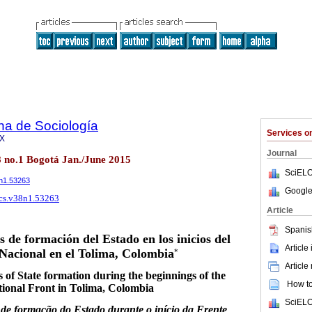
na de Sociología
Services 
9X
Journal
8 no.1 Bogotá Jan./June 2015
SciELO
8n1.53263
Google
rcs.v38n1.53263
Article
Spanis
s de formación del Estado en los inicios del
Article
Nacional en el Tolima, Colombia
*
Article
s of State formation during the beginnings of the
How to 
ional Front in Tolima, Colombia
SciELO
 de formação do Estado durante o início da Frente