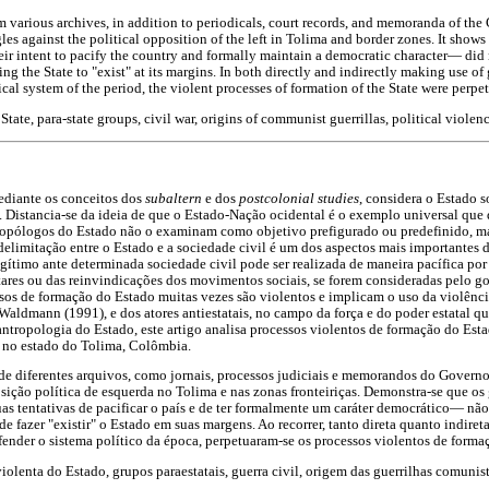
m various archives, in addition to periodicals, court records, and memoranda of the 
les against the political opposition of the left in Tolima and border zones. It shows
ir intent to pacify the country and formally maintain a democratic character— did 
ng the State to "exist" at its margins. In both directly and indirectly making use of 
tical system of the period, the violent processes of formation of the State were perpe
tate, para-state groups, civil war, origins of communist guerrillas, political violenc
ediante os conceitos dos
subaltern
e dos
postcolonial studies
, considera o Estado 
a. Distancia-se da ideia de que o Estado-Nação ocidental é o exemplo universal qu
ntropólogos do Estado não o examinam como objetivo prefigurado ou predefinido, m
delimitação entre o Estado e a sociedade civil é um dos aspectos mais importantes 
gítimo ante determinada sociedade civil pode ser realizada de maneira pacífica por
tares ou das reinvindicações dos movimentos sociais, se forem consideradas pelo 
sos de formação do Estado muitas vezes são violentos e implicam o uso da violência
 Waldmann (1991), e dos atores antiestatais, no campo da força e do poder estatal q
tropologia do Estado, este artigo analisa processos violentos de formação do Esta
 no estado do Tolima, Colômbia.
de diferentes arquivos, como jornais, processos judiciais e memorandos do Governo,
osição política de esquerda no Tolima e nas zonas fronteiriças. Demonstra-se que os 
s tentativas de pacificar o país e de ter formalmente um caráter democrático— nã
de fazer "existir" o Estado em suas margens. Ao recorrer, tanto direta quanto indire
efender o sistema político da época, perpetuaram-se os processos violentos de forma
olenta do Estado, grupos paraestatais, guerra civil, origem das guerrilhas comunista