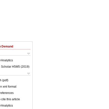
on Demand
 Analytics
 Scholar H5M5 (
2019
)
h (pdf)
 in xml format
 references
cite this article
 Analytics