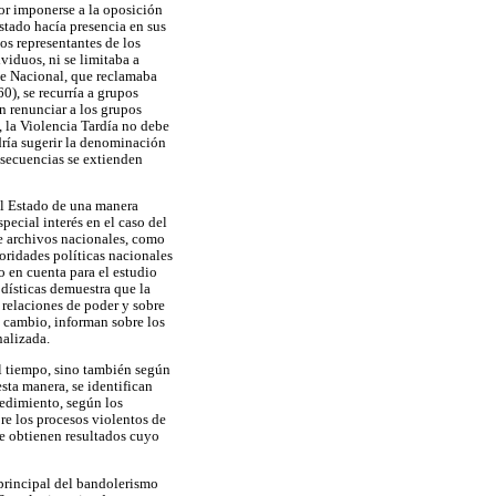
or imponerse a la oposición
Estado hacía presencia en sus
os representantes de los
viduos, ni se limitaba a
nte Nacional, que reclamaba
0), se recurría a grupos
on renunciar a los grupos
, la Violencia Tardía no debe
dría sugerir la denominación
nsecuencias se extienden
al Estado de una manera
pecial interés en el caso del
de archivos nacionales, como
oridades políticas nacionales
o en cuenta para el estudio
odísticas demuestra que la
 relaciones de poder y sobre
n cambio, informan sobre los
nalizada.
el tiempo, sino también según
sta manera, se identifican
cedimiento, según los
re los procesos violentos de
se obtienen resultados cuyo
 principal del bandolerismo