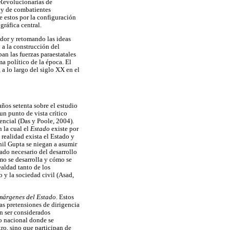
 Revolucionarias de
s y de combatientes
e estos por la configuración
gráfica central.
ador y retomando las ideas
 a la construcción del
an las fuerzas paraestatales
a político de la época. El
 a lo largo del siglo XX en el
años setenta sobre el estudio
un punto de vista crítico
encial (Das y Poole, 2004).
 la cual el
Estado
existe por
realidad exista el Estado y
hil Gupta se niegan a asumir
tado necesario del desarrollo
mo se desarrolla y cómo se
ealdad tanto de los
 y la sociedad civil (Asad,
márgenes del Estado
. Estos
las pretensiones de dirigencia
n ser considerados
rio nacional donde se
ro, sino que participan de