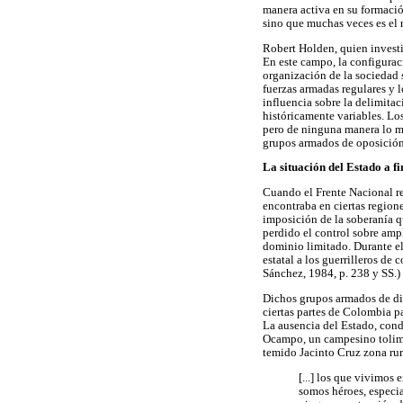
manera activa en su formación
sino que muchas veces es el r
Robert Holden, quien invest
En este campo, la configurac
organización de la sociedad 
fuerzas armadas regulares y 
influencia sobre la delimitac
históricamente variables. Los
pero de ninguna manera lo mo
grupos armados de oposición 
La situación del Estado a fi
Cuando el Frente Nacional ree
encontraba en ciertas regione
imposición de la soberanía q
perdido el control sobre ampl
dominio limitado. Durante el 
estatal a los guerrilleros de
Sánchez, 1984, p. 238 y SS.)
Dichos grupos armados de dif
ciertas partes de Colombia pa
La ausencia del Estado, condi
Ocampo, un campesino tolimen
temido Jacinto Cruz zona ru
[...] los que vivimos
somos héroes, especia